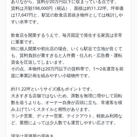
ありながら、賃料が20万円以下に収まっている点です。

賃料は月額198,000円（税込）、面積は約11.22坪。坪単価
は17,647円と、駅近の飲食店居抜き物件としては検討しや
すい水準です。

飲食店を開業するうえで、毎月固定で発生する家賃は非常
に重要です。

特に個人開業や初出店の場合、いくら駅近で立地が良くて
も、賃料負担が重すぎると人件費・仕入れ・広告費・運転
資金を圧迫してしまいます。

その点、本物件は20万円以下の賃料帯で、1〜2名運営を前
提に事業計画を組みやすい小箱物件です。

約11.22坪というサイズ感もポイントです。

大きすぎる店舗ではないため、席数を無理に増やして回転
数を追うよりも、オーナー自身が店頭に立ち、常連客を積
み上げていくスタイルと相性があります。

ランチ営業、ディナー営業、テイクアウト、軽飲み利用な
ど、業態によっては少人数でも運営しやすい広さです。

現況は居酒屋の居抜き。
