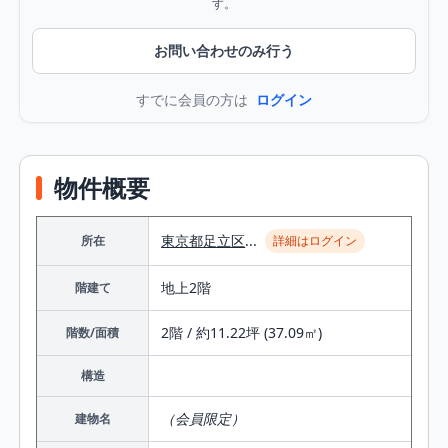
す。
お問い合わせのみ行う
すでに会員の方は
ログイン
物件概要
東京都
足立区
...
所在
詳細はログイン
地上2階
階建て
2階 / 約11.22坪 (37.09㎡)
階数/面積
構造
（会員限定）
建物名