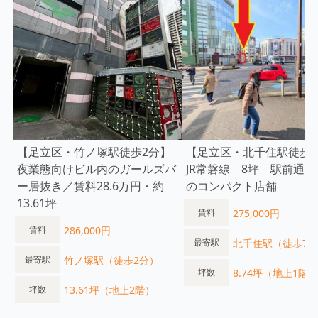
【足立区・竹ノ塚駅徒歩2分】
【足立区・北千住駅徒歩7
夜業態向けビル内のガールズバ
JR常磐線 8坪 駅前通
ー居抜き／賃料28.6万円・約
のコンパクト店舗
13.61坪
275,000円
賃料
286,000円
賃料
北千住駅（徒歩7
最寄駅
竹ノ塚駅（徒歩2分）
最寄駅
8.74坪（地上1階）
坪数
13.61坪（地上2階）
坪数