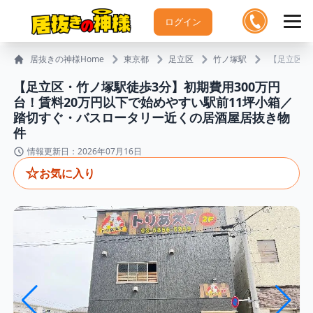
ログイン
居抜きの神様Home
東京都
足立区
竹ノ塚駅
【足立区・
【足立区・竹ノ塚駅徒歩3分】初期費用300万円
台！賃料20万円以下で始めやすい駅前11坪小箱／
踏切すぐ・バスロータリー近くの居酒屋居抜き物
件
情報更新日：2026年07月16日
☆
お気に入り