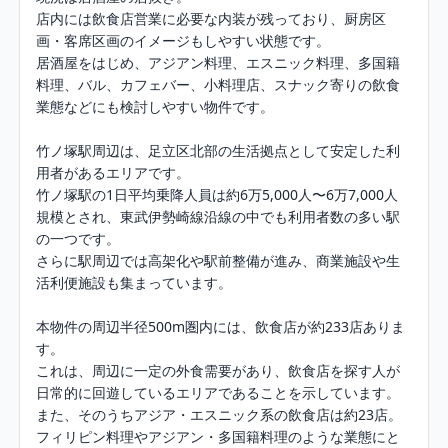
店内には飲食店営業に必要な内装が残っており、厨房区
画・客席区画のイメージもしやすい状態です。

居酒屋をはじめ、アジアン料理、エスニック料理、多国籍
料理、バル、カフェバー、小料理店、スナック寄りの飲食
業態などにも検討しやすい物件です。

竹ノ塚駅周辺は、足立区北部の生活拠点として安定した利
用者があるエリアです。

竹ノ塚駅の1日平均乗降人員は約6万5,000人〜6万7,000人
規模とされ、東武伊勢崎線沿線の中でも利用者数の多い駅
の一つです。

さらに駅周辺では高架化や駅前整備が進み、商業施設や生
活利便施設も集まっています。

本物件の周辺半径500m圏内には、飲食店が約233店ありま
す。

これは、周辺に一定の外食需要があり、飲食店を探す人が
日常的に回遊しているエリアであることを示しています。

また、そのうちアジア・エスニック系の飲食店は約23店。

フィリピン料理やアジアン・多国籍料理のような業態にと