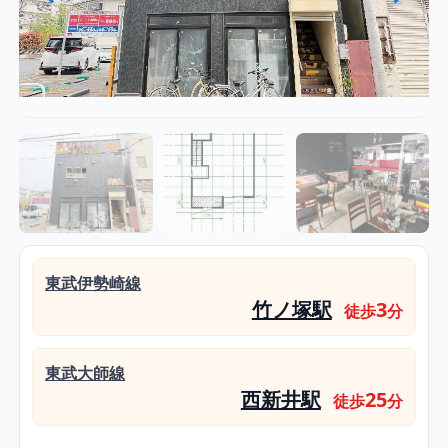
東武伊勢崎線
竹ノ塚駅
3
徒歩
分
東武大師線
西新井駅
25
徒歩
分