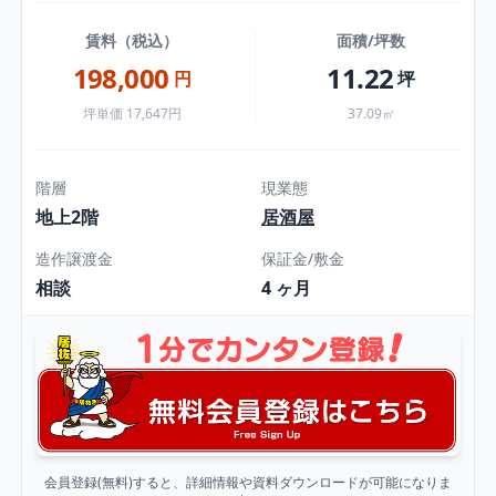
賃料（税込）
面積/坪数
198,000
11.22
円
坪
坪単価 17,647円
37.09㎡
階層
現業態
地上2階
居酒屋
造作譲渡金
保証金/敷金
相談
4 ヶ月
会員登録(無料)すると、詳細情報や資料ダウンロードが可能になりま