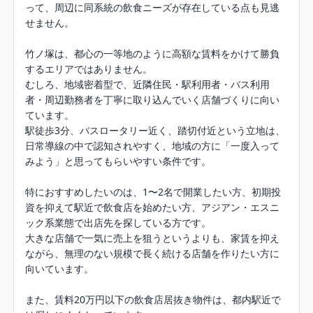
って、周辺に同系統の飲食ニーズが存在している点も見逃
せません。

竹ノ塚は、都心の一等地のように高額な賃料をかけて勝負
するエリアではありません。

むしろ、地域密着型で、近隣住民・駅利用者・バス利用
者・周辺勤務者を丁寧に取り込んでいく店舗づくりに向い
ています。

駅徒歩3分、バスロータリー近く、踏切付近という立地は、
日常導線の中で認知されやすく、地域の方に「一度入って
みよう」と思ってもらいやすい条件です。

特におすすめしたいのは、1〜2名で開業したい方、初期投
資を抑えて駅近で飲食店を始めたい方、アジアン・エスニ
ック系業態で出店先を探している方です。

大きな店舗で一気に売上を狙うというよりも、家賃を抑え
ながら、無理のない規模で長く続ける店舗を作りたい方に
向いています。

また、賃料20万円以下の飲食店居抜き物件は、都内駅近で