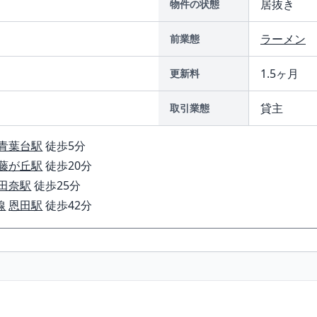
居抜き
物件の状態
ラーメン
前業態
1.5ヶ月
更新料
貸主
取引業態
青葉台駅
徒歩5分
藤が丘駅
徒歩20分
田奈駅
徒歩25分
線
恩田駅
徒歩42分