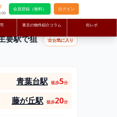
7
会員登録（無料）
ログイン
:00
問
東京の物件紹介コラム
街レポ
田園都市線の主要駅で狙う路面ラーメン居抜き物件／約16.18坪
主要駅で狙
☆
お気に入り
青葉台駅
5
徒歩
分
藤が丘駅
20
徒歩
分