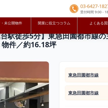
03-6427-182
受付時間 9:00 - 18
占・未公開物件
開業に役立つコラム
よくある質
浜市青葉区
青葉台駅
【横浜市青葉区・青葉台駅徒歩5分】東急
台駅徒歩5分】東急田園都市線の
件／約16.18坪
東急田園都市線
東急田園都市線