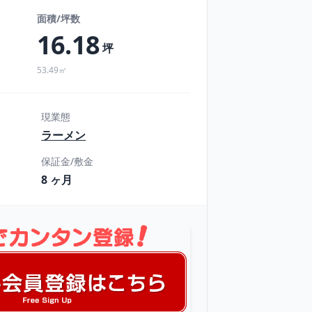
面積/坪数
16.18
坪
53.49㎡
現業態
ラーメン
保証金/敷金
8 ヶ月