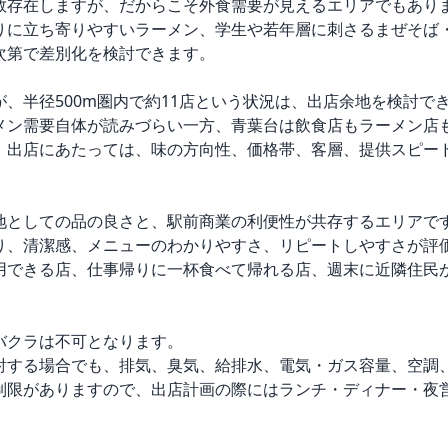
数存在しますが、だからこそ外食需要が見えるエリアでもありま
りに立ち寄りやすいラーメン、学生や若年層に刺さるまぜそば
第で差別化を検討できます。

、半径500m圏内で約11店という状況は、出店余地を検討でき
メン需要自体が読みづらい一方、青葉台は飲食店もラーメン店
。出店にあたっては、味の方向性、価格帯、客層、提供スピー
地としての品の良さと、駅前商業の利便性が共存するエリアです
り、清潔感、メニューのわかりやすさ、リピートしやすさが評価
用できる店、仕事帰りに一杯食べて帰れる店、週末に近隣住民
クラは不可となります。

討する場合でも、排気、臭気、給排水、電気・ガス容量、空調
制限がありますので、出店計画の際にはランチ・ディナー・夜