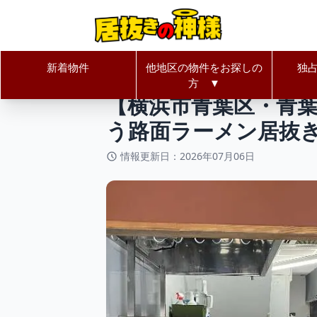
新着物件
他地区の物件をお探しの
独
居抜きの神様Home
神奈川県
横
方 ▼
【横浜市青葉区・青葉
う路面ラーメン居抜き物
情報更新日：2026年07月06日