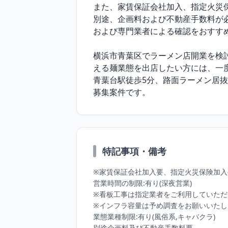
また、家賃保証会社加入、指定火災
別途、企画料および不動産手数料が
および専門業者による確認をおすすめ
横浜市青葉区でラーメン店開業を検
える麺業態を出店したい方には、一度
青葉台駅徒歩5分、路面ラーメン居抜
募集案件です。
特記事項・備考
※家賃保証会社加入要、指定火災保険加入
営業時間の制限:有り(深夜営業)

※看板工事は指定業者をご利用していただ
※インフラ容量は予め調査をお願いいたし
業態業種制限:有り(風俗系,キャバクラ)

別途企画料及び不動産手数料要