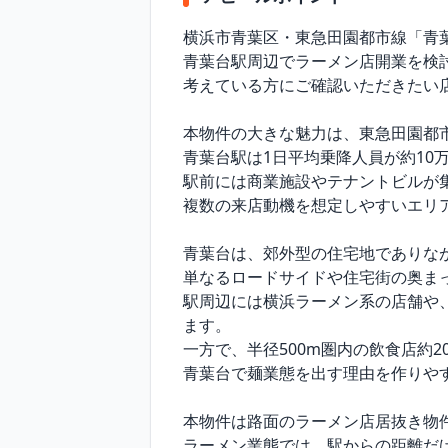
横浜市青葉区・東急田園都市線「青葉
青葉台駅周辺でラーメン店開業を検
考えている方にご確認いただきたい店
本物件の大きな魅力は、東急田園都市
青葉台駅は1日平均乗降人員が約10
駅前には商業施設やテナントビルが
複数の来店動機を想定しやすいエリア
青葉台は、郊外型の住宅地でありな
単なるロードサイドや住宅街の奥ま
駅周辺には横浜ラーメン系の店舗や
ます。

一方で、半径500m圏内の飲食店約2
青葉台で麺業態を出す理由を作りやす
本物件は路面のラーメン店居抜き物件
ラーメン業態では、駅からの距離だ