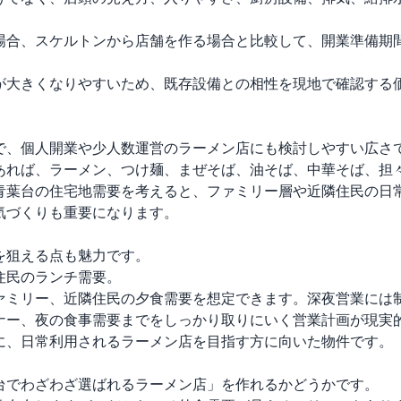
場合、スケルトンから店舗を作る場合と比較して、開業準備期
が大きくなりやすいため、既存設備との相性を現地で確認する価
で、個人開業や少人数運営のラーメン店にも検討しやすい広さで
あれば、ラーメン、つけ麺、まぜそば、油そば、中華そば、担
青葉台の住宅地需要を考えると、ファミリー層や近隣住民の日
づくりも重要になります。

狙える点も魅力です。

民のランチ需要。

ァミリー、近隣住民の夕食需要を想定できます。深夜営業には制
ナー、夜の食事需要までをしっかり取りにいく営業計画が現実的
に、日常利用されるラーメン店を目指す方に向いた物件です。

台でわざわざ選ばれるラーメン店」を作れるかどうかです。
