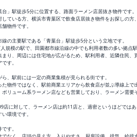
台」駅徒歩5分に位置する、路面ラーメン店居抜き物件です。
討している方、横浜市青葉区で飲食店居抜き物件をお探しの方
舗物件です。

線の主要駅である「青葉台」駅徒歩5分という立地です。

万人規模の駅で、田園都市線沿線の中でも利用者数の多い拠点駅
集まり、周辺には住宅地が広がるため、駅利用者、近隣住民、
です。

がら、駅前には一定の商業集積が見られる街です。

った物件ではなく、駅前商業エリアから飲食店が並ぶ導線上で出
、ボリューム系ラーメン店なども営業しており、ラーメン需要
09店に対して、ラーメン店は約11店と、過密というほどではあ
い環境です。

です。

けでなく、店頭の見え方、入りやすさ、厨房設備、排気、給排