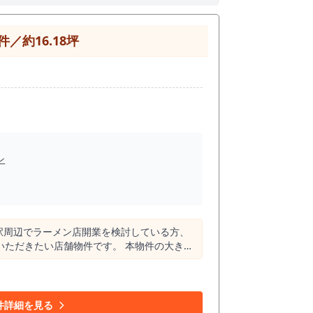
約16.18坪
ン
駅周辺でラーメン店開業を検討している方、
店舗物件です。 本物件の大きな
が約10万人規模の駅で、田園都市線沿線の
ため、駅利用者、近隣住民、買い物客、学生、
討できる点が特徴です。 駅周辺には横浜ラー
件詳細を見る