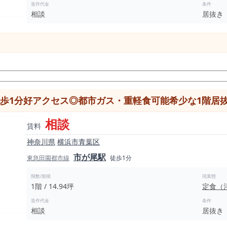
造作代金
条件
相談
居抜き
徒歩1分好アクセス◎都市ガス・重軽食可能希少な1階居
相談
賃料
神奈川県
横浜市青葉区
市が尾駅
東急田園都市線
徒歩1分
階数/面積
現業態
1階 / 14.94坪
定食（
造作代金
条件
相談
居抜き