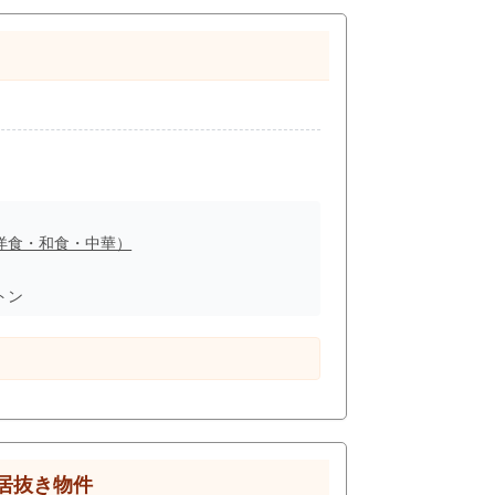
き、約16.18坪。駅力と住宅地需要を活か
洋食・和食・中華）
トン
居抜き物件