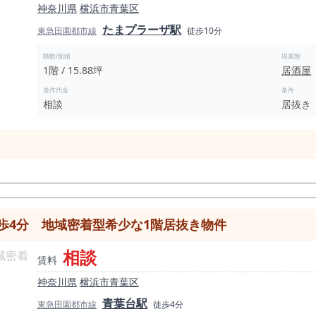
神奈川県
横浜市青葉区
たまプラーザ駅
東急田園都市線
徒歩10分
階数/面積
現業態
1階 / 15.88坪
居酒屋
造作代金
条件
相談
居抜き
歩4分 地域密着型希少な1階居抜き物件
相談
賃料
神奈川県
横浜市青葉区
青葉台駅
東急田園都市線
徒歩4分