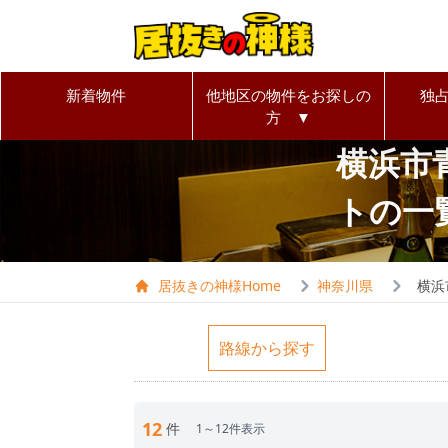
新着物件
他地区の物件をお探しの
独
方 ▼
横浜市
トの一
居抜きの神様Home
神奈川県
横浜
路線から探す
12
件
1～12件表示