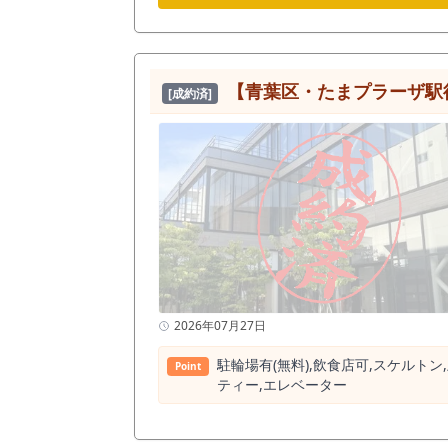
メン系の店舗や、ボリューム系ラー
食店約209店に対して、ラーメン店は約
ーメン店居抜き物件です。 ラーメ
重要になります。 既存のラーメン
あります。 特に麺業態は厨房まわりの設備
【青葉区・たまプラーザ駅徒
[成約済]
大きすぎず、小さすぎないサイズ感
ーメン、つけ麺、まぜそば、油そば
ると、ファミリー層や近隣住民の日常利
は、昼夜で異なる需要を狙える点も
近隣住民の夕食需要を想定できます
く営業計画が現実的です。 深夜に依存しな
は、「青葉台でわざわざ選ばれるラ
るエリアでもあります。 家族で食
やすい清潔感のある麺業態など、コンセプト次第で差別化を検討できます。
は、出店余地を検討できる水準です
め、「ラーメンを食べる街」として
転設計を整理することが重要です。 また、青葉台は東急沿線らしい住宅地としての品の良さと、駅前商業の利便性が共存するエリアです。 単純な価格
2026年07月27日
勝負だけでなく、店づくり、清潔感
子で利用できる店、仕事帰りに一杯食べて
駐輪場有(無料),飲⾷店可,スケルトン
Point
俗系、キャバクラは不可となります
ティー,エレベーター
は事前確認が必要です。営業時間に
すすめします。 また、家賃保証会社加入、指定火災保険加入が必要です。看板工事については指定業者を利用する場合があります。 別途、企画料およ
び不動産手数料が必要となります。