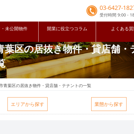
03-6427-182
受付時間 9:00 - 18
占・未公開物件
開業に役立つコラム
よくある質
青葉区の居抜き物件・貸店舗・
覧
市青葉区の居抜き物件・貸店舗・テナントの一覧
エリアから探す
業態から探す