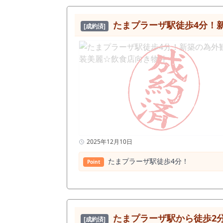
すめします。 横浜市青葉区でラーメン店開業を検討している方、青葉台駅周辺で飲食店居抜き物件を探している方、田園都市線沿線で住宅地需要を狙え
る麺業態を出店したい方には、一度現
たまプラーザ駅徒歩4分！
[成約済]
して、地域に根付くラーメン店を作
2025年12月10日
たまプラーザ駅徒歩4分！
Point
たまプラーザ駅から徒歩2
[成約済]