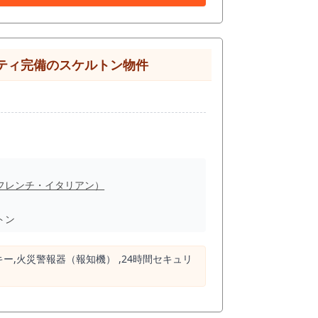
えられます。 一方で、半径500m圏内の飲
い環境です。 本物件は路面のラ
房設備、排気、給排水、ガス容量、客席導線が
開業準備期間や工事範囲を抑えられる可能性が
舗面積は約16.18坪。
リティ完備のスケルトン物件
カウンターを中心とした営業設計であれば、ラ
られます。また、青葉台の住宅地需要を考え
も重要になります。 青葉台駅周辺
は仕事帰りの駅利用者、学生、ファミリー、
ィナー、夜の食事需要までをしっかり取りにい
の物件で意識したいの
定数存在しますが、だからこそ外食需要が見え
に刺さるまぜそば・油そば、女性客も取り込み
フレンチ・イタリアン）
、青葉台は飲食店もラーメン店も一定数あるた
、提供スピード、店頭訴求、ランチ・夜の回
トン
考えられます。 地域に根付くラーメン店、親
業態業種制限として、風
キー,⽕災警報器（報知機） ,24時間セキュリ
給排水、電気・ガス容量、空調、看板掲出など
ィナー・夜営業を中心に組み立てることをお
は、内見時および専門業者による確認をおす