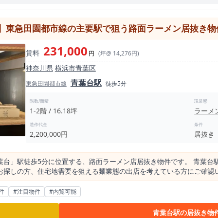
】東急田園都市線の主要駅で狙う路面ラーメン居抜き物件／
231,000
賃料
円
(坪@ 14,276円)
神奈川県
横浜市青葉区
青葉台駅
東急田園都市線
徒歩5分
階数/面積
現業態
1-2階 / 16.18坪
ラーメ
造作代金
条件
2,200,000円
居抜き
葉台」駅徒歩5分に位置する、路面ラーメン店居抜き物件です。 青葉台
しの方、住宅地需要を狙える麺業態の出店を考えている方にご確認いただきたい
る「青葉台」駅徒歩5分という立地です。 青葉台駅は1日平均乗降人員
 駅前には商業施設やテナントビルが集まり、周辺には住宅地が広がる
件
#注目物件
#内覧可能
の住宅地でありながら、駅前には一定の商業集積が見られる街です。
った物件ではなく、駅前商業エリアから飲食店が並ぶ導線上で出店を検
青葉台駅の居抜き物