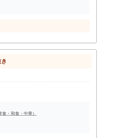
抜き
洋食・和食・中華）