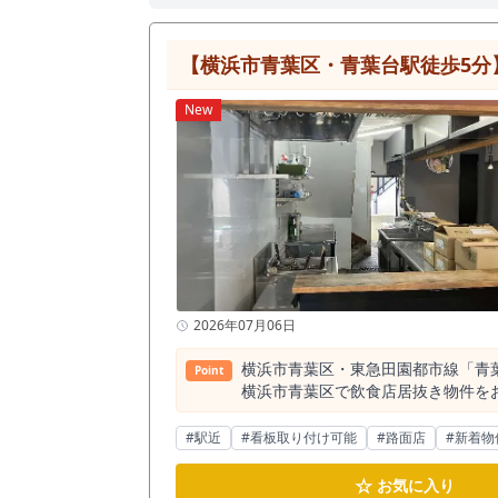
【横浜市青葉区・青葉台駅徒歩5分
New
2026年07月06日
横浜市青葉区・東急田園都市線「青
Point
横浜市青葉区で飲食店居抜き物件をお探
魅力は、東急田園都市線の主要駅であ
中でも利用者数の多い拠点駅です。
#駅近
#看板取り付け可能
#路面店
#新着物
ファミリー層など、複数の来店動機を想定しやすいエリアです。 青葉台は、郊外型
単なるロードサイドや住宅街の奥ま
☆
お気に入り