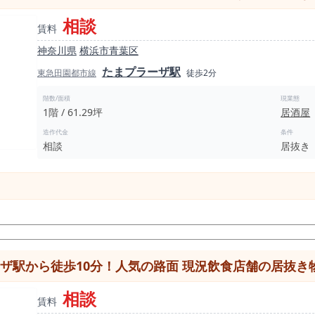
相談
賃料
神奈川県
横浜市青葉区
たまプラーザ駅
東急田園都市線
徒歩2分
階数/面積
現業態
1階 / 61.29坪
居酒屋
造作代金
条件
相談
居抜き
ザ駅から徒歩10分！人気の路面 現況飲食店舗の居抜き
相談
賃料