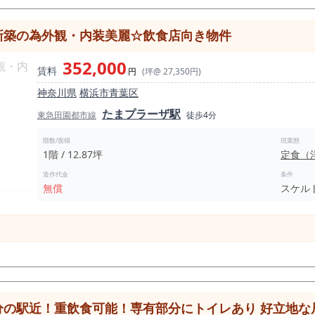
地をご確認いただきたい物件です。 青葉台駅徒歩5分、路面ラーメン居抜
新築の為外観・内装美麗☆飲食店向き物件
りたい方におすすめの募集案件です。
352,000
賃料
円
(坪@ 27,350円)
神奈川県
横浜市青葉区
たまプラーザ駅
東急田園都市線
徒歩4分
階数/面積
現業態
1階 / 12.87坪
定食（
造作代金
条件
無償
スケル
分の駅近！重飲食可能！専有部分にトイレあり 好立地な