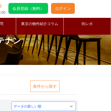
7
会員登録（無料）
ログイン
:00
問
東京の物件紹介コラム
街レポ
テナン
条件から探す