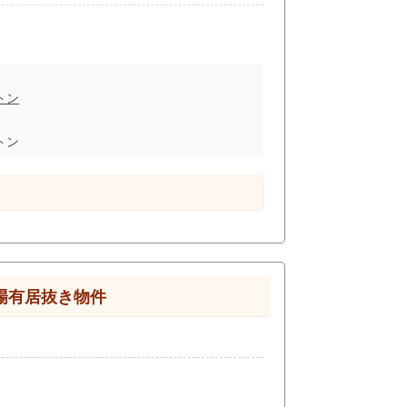
トン
トン
場有居抜き物件