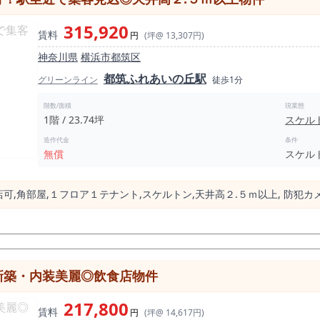
315,920
賃料
円
(坪@ 13,307円)
神奈川県
横浜市都筑区
都筑ふれあいの丘駅
グリーンライン
徒歩1分
階数/面積
現業態
1階 / 23.74坪
スケル
造作代金
条件
無償
スケル
可,⾓部屋,１フロア１テナント,スケルトン,天井⾼２.５ｍ以上, 防犯
新築・内装美麗◎飲食店物件
217,800
賃料
円
(坪@ 14,617円)