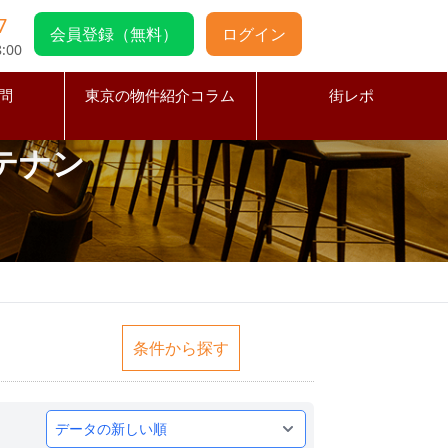
7
会員登録（無料）
ログイン
:00
問
東京の物件紹介コラム
街レポ
テナン
条件から探す