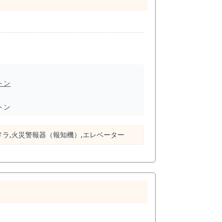
トン
トン
カメラ,⽕災警報器（報知機）,エレベーター