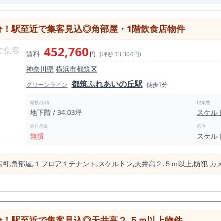
分！駅至近で集客見込◎角部屋・1階飲食店物件
452,760
賃料
円
(坪@ 13,304円)
神奈川県
横浜市都筑区
都筑ふれあいの丘駅
グリーンライン
徒歩1分
階数/面積
現業態
地下階 / 34.03坪
スケル
造作代金
条件
無償
スケル
可,⾓部屋,１フロア１テナント,スケルトン,天井⾼２.５ｍ以上,防犯 
分！駅至近で集客見込◎天井⾼２.５ｍ以上物件