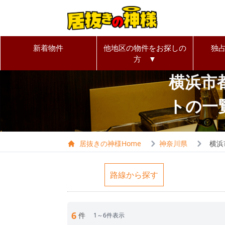
新着物件
他地区の物件をお探しの
独
方 ▼
横浜市
トの一
居抜きの神様Home
神奈川県
横浜
路線から探す
6
件
1～6件表示