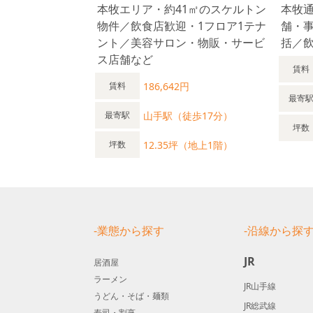
本牧エリア・約41㎡のスケルトン
本牧
物件／飲食店歓迎・1フロア1テナ
舗・事
ント／美容サロン・物販・サービ
括／
ス店舗など
賃料
186,642円
賃料
最寄
山手駅（徒歩17分）
最寄駅
坪数
12.35坪（地上1階）
坪数
-業態から探す
-沿線から探
JR
居酒屋
ラーメン
JR山手線
うどん・そば・麺類
JR総武線
寿司・割烹