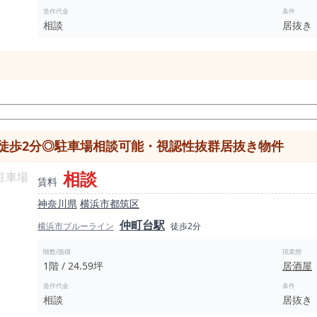
造作代金
条件
相談
居抜き
徒歩2分◎駐車場相談可能・視認性抜群居抜き物件
相談
賃料
神奈川県
横浜市都筑区
仲町台駅
横浜市ブルーライン
徒歩2分
階数/面積
現業態
1階 / 24.59坪
居酒屋
造作代金
条件
相談
居抜き