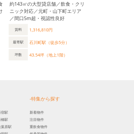
食
約143㎡の大型貸店舗／飲食・クリ
け
ニック対応／元町・山下町エリア
／間口5m超・視認性良好
1,316,810円
賃料
石川町駅（徒歩5分）
最寄駅
43.54坪（地上1階）
坪数
す
-特集から探す
新宿駅
新着物件
新橋駅
注目物件
秋葉原駅
重飲食物件
神田駅
低予算物件