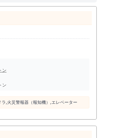
トン
トン
カメラ,⽕災警報器（報知機）,エレベーター