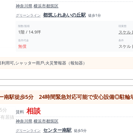
神奈川県
横浜市都筑区
都筑ふれあいの丘駅
グリーンライン
徒歩1分
階数/面積
現業態
1階 / 14.9坪
スケル
造作代金
条件
無償
スケル
⽇利⽤可,シャッター⾬⼾,⽕災警報器（報知器）
ー南駅徒歩5分 24時間緊急対応可能で安心設備◎駐輪
相談
賃料
神奈川県
横浜市都筑区
センター南駅
グリーンライン
徒歩5分