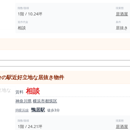
階数/面積
現業態
1階 / 10.24坪
居酒屋
造作代金
条件
相談
居抜き
分の駅近好立地な居抜き物件
相談
賃料
神奈川県
横浜市都筑区
鴨居駅
JR横浜線
徒歩3分
階数/面積
現業態
1階 / 24.21坪
居酒屋