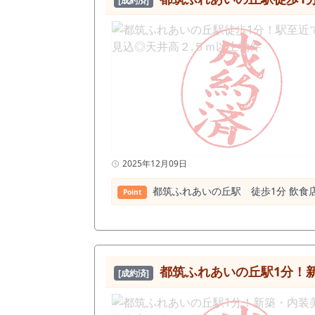
[成約済]
2025年12月09日
都筑ふれあいの丘駅 徒歩1分 飲⾷店
Point
都筑ふれあいの丘駅1分！
[成約済]