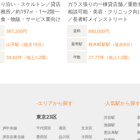
通り沿い・スケルトン／貸店
ガラス張りの一棟貸店舗／重飲
務所／約197㎡・1〜2階一
相談可能・美容・クリニック向
飲食・物販・サービス業向け
／長者町メインストリート
387,200円
880,000円
賃料
山手駅（徒歩16分）
桜木町駅駅（徒歩8分）
駅
最寄駅
59.82坪（地上1,2階）
27.77坪（地上1,2階）
坪数
す
-エリアから探す
-人気駅から探
東京23区
渋谷駅
池袋駅
JR中央線
千代田区
港区
文京区
恵比寿駅
JR京浜東北線
墨田区
品川区
大田区
目黒駅