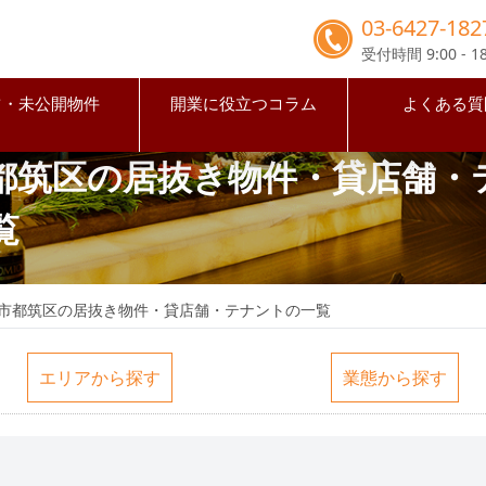
03-6427-182
受付時間 9:00 - 18
占・未公開物件
開業に役立つコラム
よくある質
都筑区の居抜き物件・貸店舗・
覧
市都筑区の居抜き物件・貸店舗・テナントの一覧
エリアから探す
業態から探す