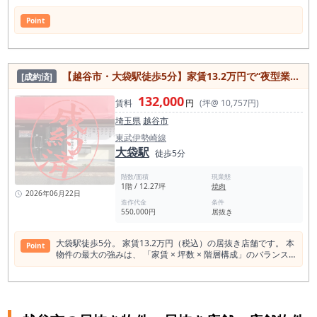
Point
【越谷市・大袋駅徒歩5分】家賃13.2万円で“夜型業態が成立”する路面焼肉居抜き物件
[成約済]
132,000
賃料
円
(坪@ 10,757円)
埼玉県
越谷市
東武伊勢崎線
大袋駅
徒歩5分
階数/面積
現業態
1階 / 12.27坪
焼肉
2026年06月22日
造作代金
条件
550,000円
居抜き
大袋駅徒歩5分。 家賃13.2万円（税込）の居抜き店舗です。 本
Point
物件の最大の強みは、 「家賃 × 坪数 × 階層構成」のバランス
にあります。 少人数でもオペレーションが組みやすい構造で
す。 前テナントは焼肉店。 ダクト・排気・給排水の実績があ
るため、 焼肉・ホルモン・居酒屋・中華・アジア系・深夜営業
業態まで 現実的に検討できます。 家賃13.2万円であれば、 月
商180〜220万円前後でも家賃比率を抑えた経営が可能。 2〜3