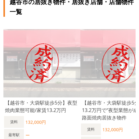
越谷市の居抜き物件・居抜き店舗・店舗物件
名体制で、無理のない運営を想定できます。 派手な立地ではあ
りませんが、 「一発当てる店」ではなく、 夜型・常連型で長
一覧
く続ける店を作りたい方に向いた一件です。 なお、 この条件
は、図面や写真だけでは判断できません。 夜の人流・階段の見
え方は 現地を見ることで“成立するかどうか”がはっきり分かり
ます。 ーーーーーーーーーーーーーー 大袋駅は乗降客数約1.8
万人規模。 生活動線中心のため、夜型・常連型業態と相性の良
い駅です。
【越谷市・大袋駅徒歩5分】夜型
【越谷市・大袋駅徒歩5
焼肉業態可能/家賃13.2万円
13.2万円で“夜型業態が成
路面焼肉居抜き物件
132,000円
賃料
132,000円
賃料
ー
最寄駅