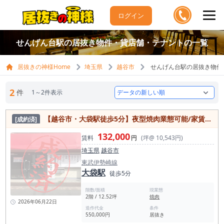
ログイン
せんげん台駅の居抜き物件・貸店舗・テナントの一覧
居抜きの神様Home
埼玉県
越谷市
せんげん台駅の居抜き物件
2
件
1～2件表示
【越谷市・大袋駅徒歩5分】夜型焼肉業態可能/家賃13.2万円
[成約済]
132,000
賃料
円
(坪@ 10,543円)
埼玉県
越谷市
東武伊勢崎線
大袋駅
徒歩5分
階数/面積
現業態
2階 / 12.52坪
焼肉
2026年06月22日
造作代金
条件
550,000円
居抜き