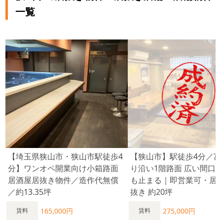
一覧
【埼玉県狭山市・狭山市駅徒歩4
【狭山市】駅徒歩4分／
分】ワンオペ開業向け小箱路面
り沿い1階路面 広い間口
居酒屋居抜き物件／造作代無償
も止まる｜即営業可・居
／約13.35坪
抜き 約20坪
165,000円
275,000円
賃料
賃料