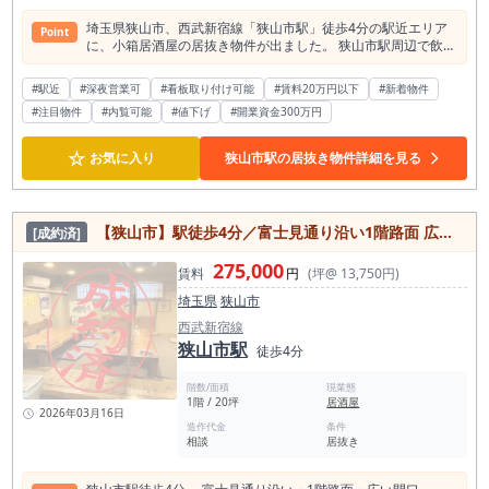
埼玉県狭山市、西武新宿線「狭山市駅」徒歩4分の駅近エリア
Point
に、小箱居酒屋の居抜き物件が出ました。 狭山市駅周辺で飲食
店開業を検討されている方、埼玉県内で初期費用や人件費を抑
えた小規模開業を目指す方におすすめの物件です。 本物件は、
#駅近
#深夜営業可
#看板取り付け可能
#賃料20万円以下
#新着物件
駅徒歩4分というアクセスの良さに加え、路面店舗として視認
#注目物件
#内覧可能
#値下げ
#開業資金300万円
性を確保しやすい点が魅力です。 狭山市駅は西武新宿線の主要
駅のひとつで、1日平均乗降人員は約36,729人。 通勤・通学利
用に加え、駅周辺には生活動線も形成されており、地域住民・
☆
お気に入り
狭山市駅の居抜き物件詳細を見る
駅利用者の双方をターゲットにしやすい立地です。 半径500m
圏内には飲食店が102軒、そのうち居酒屋は25軒あります。 一
定の飲食需要が確認できるエリアでありながら、都心部のよう
に賃料負担が重くなりすぎにくい点は、埼玉県で飲食店開業を
【狭山市】駅徒歩4分／富士見通り沿い1階路面 広い間口で人も車も止まる｜即営業可・居酒屋居抜き 約20坪
[成約済]
検討する方にとって大きな判断材料になります。 特に、個人開
業・夫婦経営・少人数運営を想定する方にとって、狭山市駅近
275,000
くの小箱居抜き物件は検討価値の高い選択肢です。 店内は小箱
賃料
円
(坪@ 13,750円)
の居酒屋居抜きで、ワンオペまたは少人数体制での運営を想定
埼玉県
狭山市
しやすいサイズ感です。 大箱店舗のように多くのスタッフを抱
える必要がなく、固定費を抑えた営業計画を立てやすい点が魅
西武新宿線
力です。 カウンター中心の居酒屋、小料理店、立ち寄りやすい
狭山市駅
徒歩4分
一品料理店、地域密着型の酒場など、店主の顔が見える業態と
の相性が良い物件です。 居抜き物件のため、既存内装・設備を
階数/面積
現業態
活用できる可能性があり、スケルトンからの出店と比較して初
1階 / 20坪
居酒屋
期投資を抑えた開業を目指しやすい点もポイントです。 特に近
2026年03月16日
造作代金
条件
年は内装工事費・設備費・人件費が上昇しているため、すでに
相談
居抜き
飲食店としての形がある居抜き物件を選ぶことは、開業リスク
を抑えるうえで重要な選択肢となります。 また、狭山市駅周辺
は、駅利用者だけでなく近隣住民の日常利用も見込めるエリア