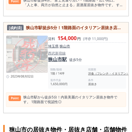
狭山市駅徒歩4分。 富士見通り沿い・1階路面・広い間口。
Point
です。 仕事帰りに軽く一杯、近隣の常連客を中心にした小規模
「人と車、両方が自然と止まる」居酒屋居抜き物件です。 すで
居酒屋、地域密着型の夜営業など、固定客を積み上げる営業ス
に居酒屋経験があり、 「次は立地で勝ちたい」と考えている方
タイルに向いています。 都心の繁華街型ではなく、地元客との
には特に相性の良い物件です。 本物件が立地する富士見通り
関係性を育てながら安定運営を目指したい方に適した立地で
は、 狭山市駅と市内主要エリアを結ぶ幹線道路で、 人通り・
す。 業態については、風俗系・カラオケ不可、臭いや煙の強い
車通りともに多く、信号待ち・渋滞で自然と視線が集まる通
業態は相談となりますが、営業時間の制限はありません。 居酒
狭山市駅徒歩5分！1階路面のイタリアン居抜き店舗物件
[成約済]
り。 「店の存在を見せて集客できる」狭山市内でも希少なポジ
屋をはじめ、小料理店、和食系酒場、家庭料理店、軽飲食を含
ションです。 約20坪の店内は、 カウンター・小上がりを備え
む地域密着型の飲食業態を検討されている方は、事前に条件を
154,000
た炉端焼き居酒屋の居抜き。 厨房・客席レイアウトが整ってお
賃料
円
(坪@ 11,000円)
ご確認のうえご相談ください。 埼玉県で飲食店開業を検討中の
り、 居酒屋業態であれば即営業も現実的な状態です。 狭山市
方、狭山市で居抜き物件をお探しの方、低コストで始めやすい
埼玉県
狭山市
は観光地ではありません。 だからこそこのエリアでは、 駅利
小箱居酒屋を探している方には、非常に現実的な開業候補とな
用者の帰宅動線、近隣住宅エリアの常連客、 さらに周辺ゴルフ
西武新宿線
る物件です。 狭山市駅徒歩4分の駅近立地で、ワンオペ・少人
場利用後の飲み需要。 こうした日常利用を積み上げる居酒屋
狭山市駅
数運営を想定しながら、自分のお店を持ちたい方はぜひ一度お
徒歩5分
が、実際に強く残っています。 狭山市駅周辺で 駅近 路面 視認
問い合わせください。
性が高い 20坪前後 居酒屋居抜き この条件が揃う物件は多くあ
階数/面積
現業態
りません。 図面や写真だけでは、 間口の広さ・通りからの見
1階 / 14坪
洋食（フレンチ・イタリアン）
え方・店内の収まりは判断できません。 合うかどうかは、現地
2023年08月02日
で一瞬で決まります。 狭山市で居抜き物件をお探しの方、 居
造作代金
条件
1,650,000円
居抜き
酒屋開業・業態転換を検討中の方は、 まずは一度、内見でご確
認ください。 図面や写真だけでは、 間口の広さ・通りからの
見え方・店内の収まりは判断できません。 合う・合わないは、
狭山市駅から徒歩5分！内装美麗のイタリアン居抜き物件で
Point
現地で一瞬で決まります。 狭山市で居抜き物件をお探しの方、
す。 1階路面で視認性◎
居酒屋開業・業態転換を検討中の方は、 まずは一度、内見でご
確認ください。
狭山市の居抜き物件・居抜き店舗・店舗物件