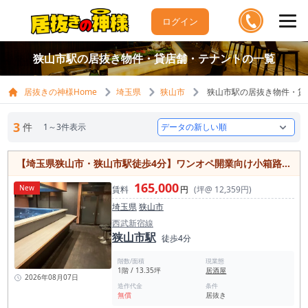
ログイン
狭山市駅の居抜き物件・貸店舗・テナントの一覧
居抜きの神様Home
埼玉県
狭山市
狭山市駅の居抜き物件・貸
3
件
1～3件表示
【埼玉県狭山市・狭山市駅徒歩4分】ワンオペ開業向け小箱路面居酒屋居抜き物件／造作代無償／約13.35坪
165,000
New
賃料
円
(坪@ 12,359円)
埼玉県
狭山市
西武新宿線
狭山市駅
徒歩4分
階数/面積
現業態
1階 / 13.35坪
居酒屋
2026年08月07日
造作代金
条件
無償
居抜き