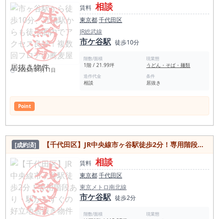
相談
賃料
東京都
千代田区
JR総武線
市ケ谷駅
徒歩10分
階数/面積
現業態
1階 / 21.99坪
うどん・そば・麺類
2025年01月11日
造作代金
条件
相談
居抜き
Point
【千代田区】JR中央線市ヶ谷駅徒歩2分！専用階段あり・駅からすぐの好立地居抜き物件
[成約済]
相談
賃料
東京都
千代田区
東京メトロ南北線
市ケ谷駅
徒歩2分
階数/面積
現業態