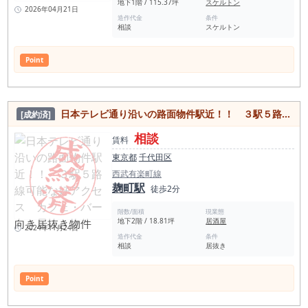
地下1階 / 115.37坪
スケルトン
2026年04月21日
造作代金
条件
相談
スケルトン
Point
日本テレビ通り沿いの路面物件駅近！！ ３駅５路線可能な好アクセス カフェ・バー向き居抜き物件
[成約済]
相談
賃料
東京都
千代田区
西武有楽町線
麹町駅
徒歩2分
階数/面積
現業態
地下2階 / 18.81坪
居酒屋
2024年11月24日
造作代金
条件
相談
居抜き
Point