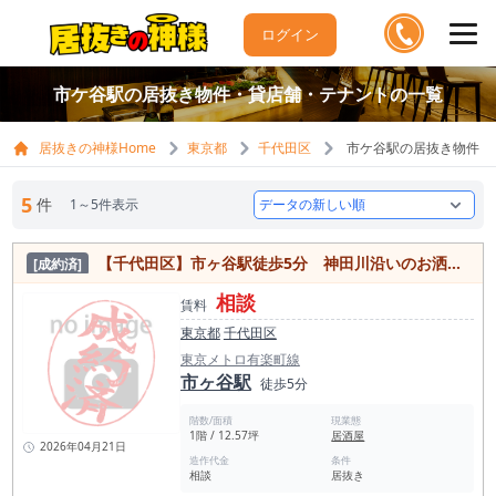
ログイン
市ケ谷駅の居抜き物件・貸店舗・テナントの一覧
居抜きの神様Home
東京都
千代田区
市ケ谷駅の居抜き物件・
5
件
1～5件表示
【千代田区】市ヶ谷駅徒歩5分 神田川沿いのお洒落エリア！1階路面居抜き物件
[成約済]
相談
賃料
東京都
千代田区
東京メトロ有楽町線
市ヶ谷駅
徒歩5分
階数/面積
現業態
1階 / 12.57坪
居酒屋
2026年04月21日
造作代金
条件
相談
居抜き