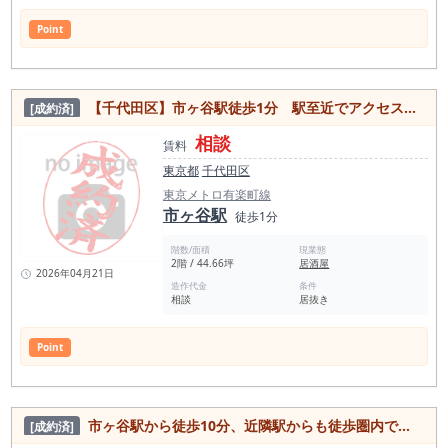
Point
【千代田区】市ヶ谷駅徒歩1分 駅至近でアクセス良好！内装美麗な居抜き物件
[成約済]
相談
賃料
東京都
千代田区
東京メトロ有楽町線
市ヶ谷駅
徒歩1分
階数/面積
現業態
2階 / 44.66坪
居酒屋
2026年04月21日
造作代金
条件
相談
居抜き
Point
市ヶ谷駅から徒歩10分、近隣駅からも徒歩圏内でアクセス良好！複数回フロアの蕎麦屋居抜き物件
[成約済]