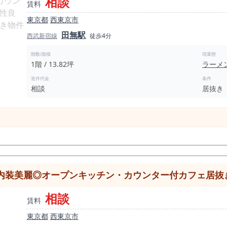
相談
賃料
東京都
西東京市
田無駅
西武新宿線
徒歩4分
階数/面積
現業態
1階 / 13.82坪
ラーメ
造作代金
条件
相談
居抜き
 内装美麗◎オープンキッチン・カウンター付カフェ居抜
相談
賃料
東京都
西東京市