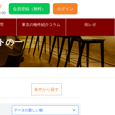
7
会員登録（無料）
ログイン
:00
問
東京の物件紹介コラム
街レポ
トの一
条件から探す