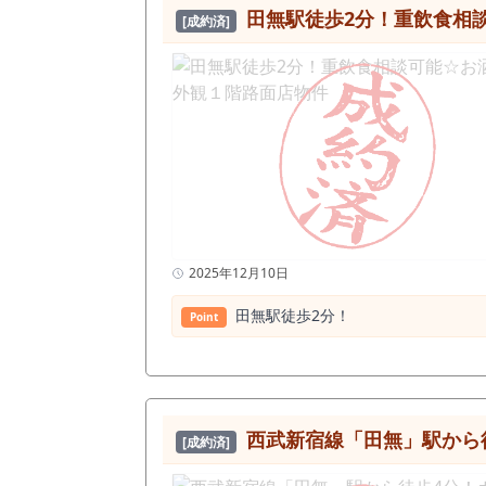
譲渡：55万円 8坪前後は最も利益率を作りやすいサイズ帯。 ・定食 ・ラーメン ・専門業態 ・居酒屋 ・テイクアウト併設 低投資 × 固定費抑制型モデル
⽥無駅徒歩2分！重飲食相
[成約済]
が可能です。 ◆ 内装造作残置・現況有姿での引渡し 前業態は定食（洋食・和食・中華対応可）。 内装美麗。 大きな追加投資なしで営業開始可能。 田
無エリアでこの条件は希少性◎です。 田無駅周辺で1階居抜きは少ないで
スト開業したい ✔ 1階路面で視認性を重視したい ✔ 8坪
が“今”良いのか 田無駅は1日平均6.6万人以上が利用する 西東京市最大のターミナル駅。 半径500mに飲食店235店。 これは「飲食が成立している商圏」
という証明です。 その中で、 ✔ 1階路面 ✔ 家賃13万円台 ✔ 約8坪の高収益サイズ ✔ 造作55万円 ✔ 内装状態良好 この条件が同時に揃う物件は多く
ありません。 田無で居抜きを探している方にとって “待つ理由より、動く理由の方が多い物件”です。 迷っている間に埋まる可能性があります。 田無エ
リアでこの条件は、次はいつ出るか
く、 特に田無駅周辺の1階路面飲食
2025年12月10日
⽥無駅徒歩2分！
Point
西武新宿線「田無」駅から徒歩
[成約済]