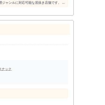
料理ジャンルに対応可能な居抜き店舗です。 契
ます。 この物件の最大の魅
2つの駅からのアクセスが可能です。 1階路
あなたの飲食ビジネスを成功する一歩として、
スナック