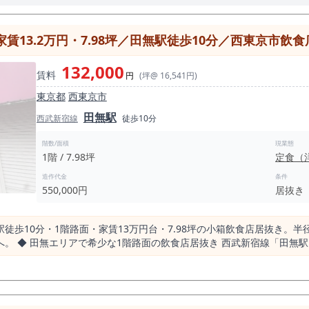
賃13.2万円・7.98坪／田無駅徒歩10分／西東京市飲
132,000
賃料
円
(坪@ 16,541円)
東京都
西東京市
田無駅
西武新宿線
徒歩10分
階数/面積
現業態
1階 / 7.98坪
定食（
造作代金
条件
550,000円
居抜き
歩10分・1階路面・家賃13万円台・7.98坪の小箱飲食店居抜き。半径
6.6万〜7.5
ル駅。 急行・特急「小江戸号」停車駅であり、通勤通学動線が安定した
” 田無駅半径500m圏内の飲食店数は235店。
している証拠です。 つまりここは「人がいる駅」ではなく、 “飲食が根付いている駅”