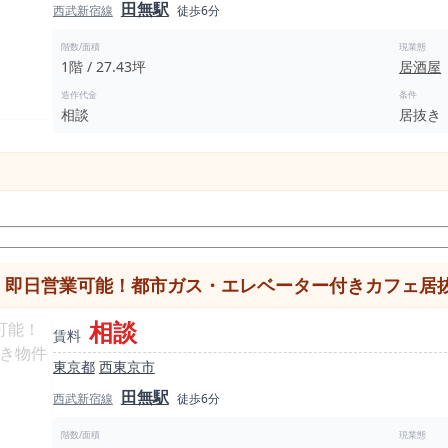
田無駅
西武新宿線
徒歩6分
階数/面積
現業態
1階 / 27.43坪
居酒屋
造作代金
条件
相談
居抜き
 即日営業可能！都市ガス・エレベーター付きカフェ居
相談
賃料
東京都
西東京市
田無駅
西武新宿線
徒歩6分
階数/面積
現業態