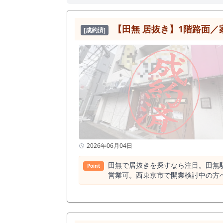
【田無 居抜き】1階路面／家
[成約済]
2026年06月04日
田無で居抜きを探すなら注目。田無駅徒
Point
営業可。西東京市で開業検討中の方へ。 ◆ 田無エリアで希少な1階路面の飲食店居抜き 西武新宿線「田無駅」徒歩10分。 1日平均乗降人員約
万人を誇る、西東京市最大のターミナ
路面 × 視認性良好の飲食店居抜き物件が募集開始。 ◆ 半径500mに飲食店235店。競争の中で“勝てる立地
そのうち和食店は64店。 飲食需要が成立
門特化型業態に適しています。 ◆ 月額賃料13.2万円（税込）。7.98坪の高収益モデル向き 面積：約7.98坪（26.38㎡） 賃料：132,000円（税込） 造作