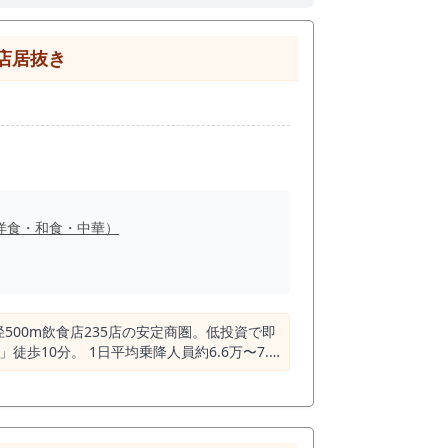
食店居抜き
洋食・和食・中華）
500m飲食店235店の安定商圏。低投資で即
エリアです。 その田無駅徒歩圏内で、 1階
。 小箱高回転モデルや専