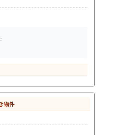
ン
き物件