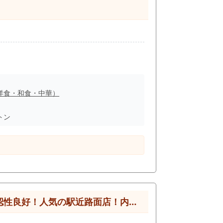
、 田無エリアの居抜き市場は流通数が少な
洋食・和食・中華）
トン
の駅近路面店！内装綺麗な居抜き物件