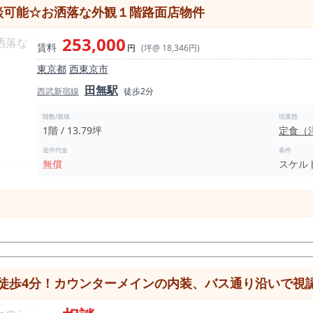
談可能☆お洒落な外観１階路面店物件
す。 ◆ こんな方におすすめ ✔ 田無で居抜きを探している ✔ 西東京市で低コ
253,000
前後の小箱モデルを探している 内見は早期に動く方が有利です。 ◆ なぜこの田無居抜き
賃料
円
(坪@ 18,346円)
東京都
西東京市
田無駅
西武新宿線
徒歩2分
わかりません。 田無駅周辺で1階路面の飲食店居抜きは流通数が少なく
店居抜きは希少性◎です。
階数/面積
現業態
1階 / 13.79坪
定食（
造作代金
条件
無償
スケル
4分！カウンターメインの内装、バス通り沿いで視認性良好！人気