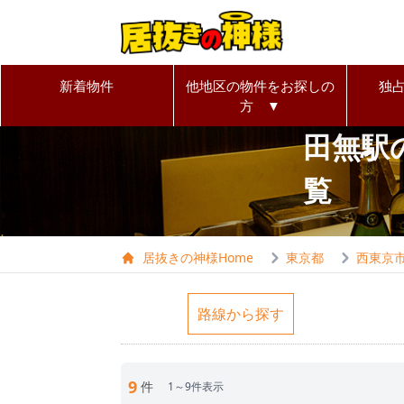
新着物件
他地区の物件をお探しの
独
方 ▼
田無駅
覧
居抜きの神様Home
東京都
西東京
路線から探す
9
件
1～9件表示