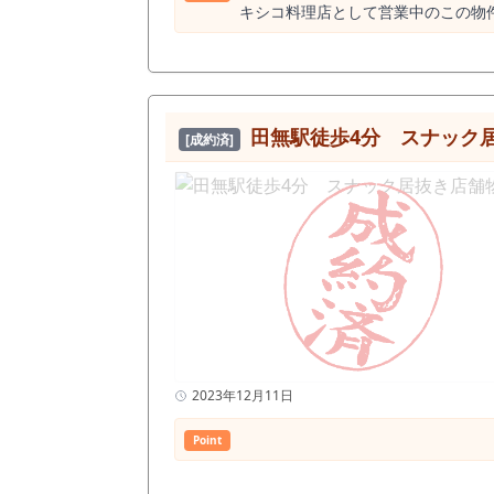
キシコ料理店として営業中のこの物件は
約期間は普通借家契約で3年間、権利金・
力はその立地とアクセスの良さにあり
面店としての視認性も良好で、通行人の目に留まりやすいのが特徴です。 
この「海老沢第1ビル1B」は絶好
この物件をお勧めします。
田無駅徒歩4分 スナック
[成約済]
2023年12月11日
Point