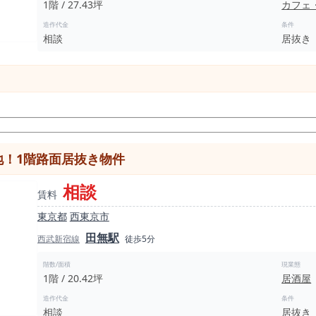
1階 / 27.43坪
カフェ
造作代金
条件
相談
居抜き
地！1階路面居抜き物件
相談
賃料
東京都
西東京市
田無駅
西武新宿線
徒歩5分
階数/面積
現業態
1階 / 20.42坪
居酒屋
造作代金
条件
相談
居抜き