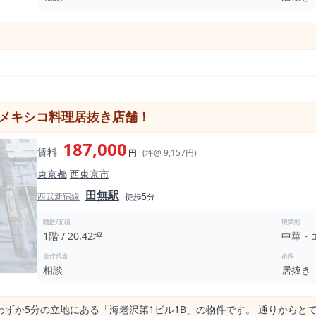
のメキシコ料理居抜き店舗！
187,000
賃料
円
(坪@ 9,157円)
東京都
西東京市
田無駅
西武新宿線
徒歩5分
階数/面積
現業態
1階 / 20.42坪
中華・
造作代金
条件
相談
居抜き
ずか5分の立地にある「海老沢第1ビル1B」の物件です。 通りからと