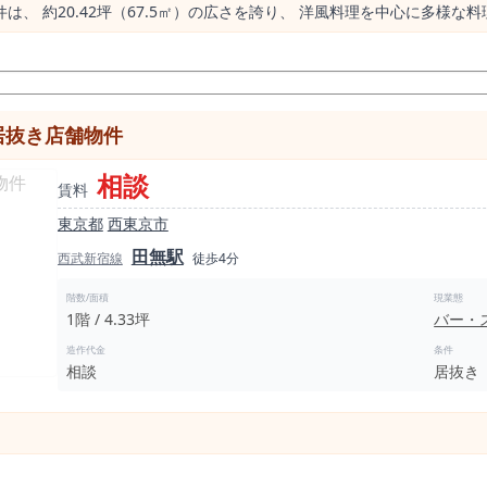
、 約20.42坪（67.5㎡）の広さを誇り、 洋風料理を中心に多様な
礼金は1ヶ月分です。共益・管理費も相談可能で、更新料は1.1ヶ月分が必要となり
ます。 田無駅からの近さはもちろん、西武柳沢駅からも徒歩20分と、
飲食店を始めたい方、特に新しい業態に挑戦しようと考えている方にとって、
のチャンスです。是非一度、お問い合わせの上、現地をご覧ください。 
居抜き店舗物件
相談
賃料
東京都
西東京市
田無駅
西武新宿線
徒歩4分
階数/面積
現業態
1階 / 4.33坪
バー・
造作代金
条件
相談
居抜き