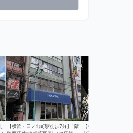
徒
【横浜・日ノ出町駅徒歩7分】1階
【横浜市中区・日本大