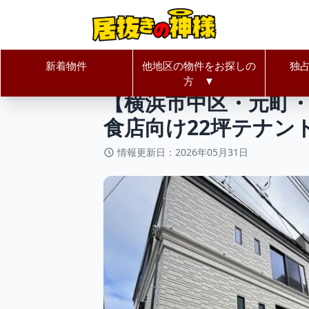
新着物件
他地区の物件をお探しの
独
居抜きの神様Home
神奈川県
横
方 ▼
【横浜市中区・元町・
食店向け22坪テナン
情報更新日：2026年05月31日