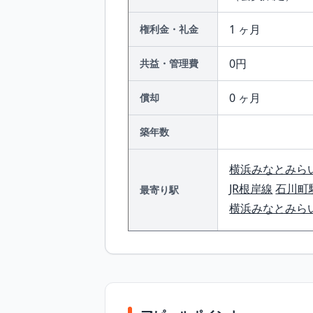
1 ヶ月
権利金・礼金
0円
共益・管理費
0 ヶ月
償却
築年数
横浜みなとみら
JR根岸線
石川町
最寄り駅
横浜みなとみら