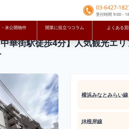
03-6427-182
受付時間 9:00 - 18
占・未公開物件
開業に役立つコラム
よくある質
浜市中区
元町・中華街駅
【横浜市中区・元町・中華街駅徒歩
中華街駅徒歩4分】人気観光エリ
ト
横浜みなとみらい線
JR根岸線