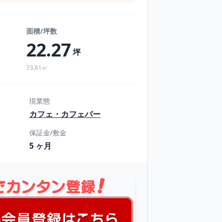
面積/坪数
22.27
坪
73.61㎡
現業態
カフェ・カフェバー
保証金/敷金
5 ヶ月