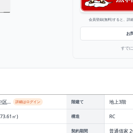
会員登録(無料)すると、
お
すで
中区
...
地上3階
階建て
詳細はログイン
(73.61㎡)
RC
構造
普通借家 2
契約期間