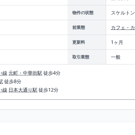
スケルトン
物件の状態
カフェ・カ
前業態
1ヶ月
更新料
一般
取引業態
い線
元町・中華街駅
徒歩4分
駅
徒歩8分
い線
日本大通り駅
徒歩12分