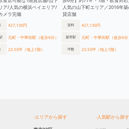
飲食店可能な1階貸店舗/山下
歩6分】約77㎡・1階・飲食対応
リア/人気の横浜ベイエリア/
人気の山下町エリア／2016年築
カメラ完備
貸店舗
427,130円
427,130円
料
賃料
元町・中華街駅（徒歩6分）
元町・中華街駅（徒歩6分
駅
最寄駅
23.53坪（地上1階）
23.53坪（地上1階）
数
坪数
す
-エリアから探す
-人気駅から探