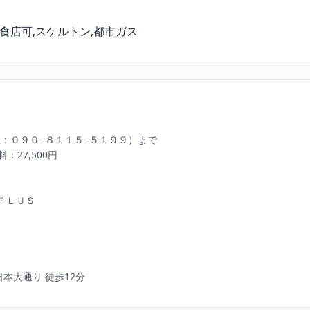
⾷店可,スケルトン,都市ガス
：０９０−８１１５−５１９９）まで

27,500円 

ＬＵＳ 

本⼤通り 徒歩12分