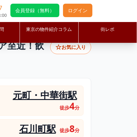
7
会員登録（無料）
ログイン
:00
問
東京の物件紹介コラム
街レポ
4分】人気観光エリア至近！飲食店向け22坪テナント
ア至近！飲
☆
お気に入り
元町・中華街駅
4
徒歩
分
石川町駅
8
徒歩
分