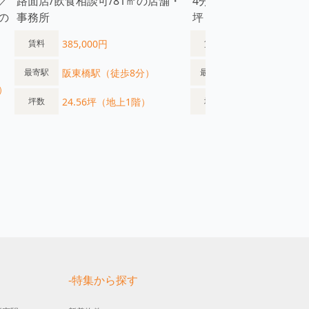
／
路面店/飲食相談可/81㎡の店舗・
4分】視認性良好の1階
の
事務所
坪・飲食店可
385,000円
545,380円
賃料
賃料
阪東橋駅（徒歩8分）
日本大通り駅（
最寄駅
最寄駅
）
24.56坪（地上1階）
24.79坪（地上
坪数
坪数
す
-特集から探す