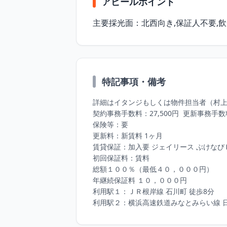
アピールポイント
主要採光⾯：北⻄向き,保証⼈不要,飲
特記事項・備考
詳細はイタンジもしくは物件担当者（村上
契約事務⼿数料：27,500円  更新事務⼿数料：
保険等：要 

更新料：新賃料 1ヶ⽉ 

賃貸保証：加⼊要 ジェイリース ぶけなびＰ
初回保証料：賃料

総額１００％（最低４０，０００円）

年継続保証料 １０，０００円 

利⽤駅１：ＪＲ根岸線 ⽯川町 徒歩8分

利⽤駅２：横浜⾼速鉄道みなとみらい線 ⽇