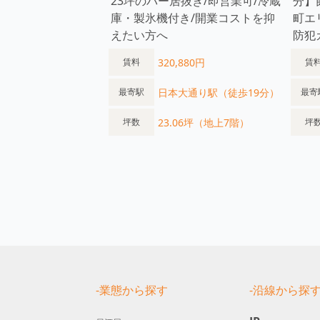
23坪のバー居抜き/即営業可/冷蔵
分】
庫・製氷機付き/開業コストを抑
町エ
えたい方へ
防犯
320,880円
賃料
賃
日本大通り駅（徒歩19分）
最寄駅
最寄
23.06坪（地上7階）
坪数
坪
-業態から探す
-沿線から探