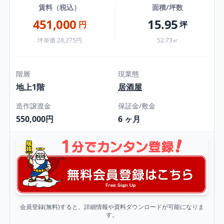
賃料（税込）
面積/坪数
451,000
15.95
円
坪
坪単価 28,275円
52.73㎡
階層
現業態
地上1階
居酒屋
造作譲渡金
保証金/敷金
550,000円
6 ヶ月
会員登録(無料)すると、詳細情報や資料ダウンロードが可能になりま
す。