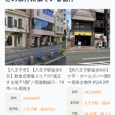
【八王子市】【八王子駅徒歩5
【JR八王子駅徒歩6分】
分】飲食店密集エリアの“成立
ケ可・ガールズバー開業
する地下1階”／回遊動線◎・19
ー居抜き物件 約24.2坪
坪バル居抜き
242,000円
賃料
264,000円
賃料
八王子駅（徒歩6
最寄駅
八王子駅（徒歩5分）
最寄駅
24.25坪（地上６
坪数