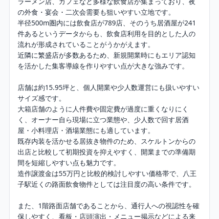
ラーメン店、カフェなど多様な飲食店が集まっており、夜
の外食・宴会・二次会需要も狙いやすい立地です。

半径500m圏内には飲食店が789店、そのうち居酒屋が241
件あるというデータからも、飲食店利用を目的とした人の
流れが形成されていることがうかがえます。

近隣に繁盛店が多数あるため、新規開業時にもエリア認知
を活かした集客導線を作りやすい点が大きな強みです。

店舗は約15.95坪と、個人開業や少人数運営にも扱いやすい
サイズ感です。

大箱店舗のように人件費や固定費が過度に重くなりにく
く、オーナー自ら現場に立つ業態や、少人数で回す居酒
屋・小料理店・酒場業態にも適しています。

既存内装を活かせる居抜き物件のため、スケルトンからの
出店と比較して初期投資を抑えやすく、開業までの準備期
間を短縮しやすい点も魅力です。

造作譲渡金は55万円と比較的検討しやすい価格帯で、八王
子駅近くの路面飲食物件としては注目度の高い条件です。

また、1階路面店舗であることから、通行人への視認性を確
保しやすく、看板・店頭演出・メニュー掲示などによる来