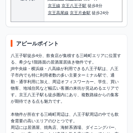
京王線
京王八王子駅
徒歩8分
京王高尾線
京王片倉駅
徒歩24分
アピールポイント
八王子駅徒歩4分、飲食店が集積する三崎町エリアに位置す
る、希少な1階路面の居酒屋居抜き物件です。

JR中央線・横浜線・八高線が利用できる八王子駅は、八王
子市内でも特に利用者数の多い主要ターミナル駅で、通
勤・通学利用に加え、周辺オフィスワーカー、学生、買い
物客、地域住民など幅広い客層の来街が見込めるエリアで
す。京王八王子駅も徒歩圏内にあり、複数路線からの集客
が期待できる点も魅力です。

本物件が所在する三崎町周辺は、八王子駅周辺の中でも飲
食需要の高いエリアのひとつです。

周辺には居酒屋、焼鳥店、海鮮系酒場、ダイニングバー、