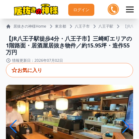
ログイン
居抜きの神様Home
東京都
八王子市
八王子駅
【JR八
【JR八王子駅徒歩4分・八王子市】三崎町エリアの
1階路面・居酒屋居抜き物件／約15.95坪・造作55
万円
情報更新日：2026年07月02日
☆
お気に入り