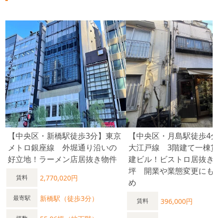
や築地市場と連携したプロモーションで、さらなる集客が見込
める。 新富町での新たな飲食店経営をお考えの皆様、 この中
央区の居抜き物件は、多くの機会を提供するだけでなく、 飲食
店開業の成功を強力にバックアップする環境が整っています。
東京都中央区という、舞台で自分だけの寿司店を実現させませ
んか？ 内見お問い合わせを心よりお待ちしております。 ＜東
京都中央区新富町の飲食店の平均坪単価＞ 2024年で31,230円
2023年で27,790円 2022年で28,339円 2021年で22,152円で
す。 他の地域と比べると坪単価の高い街となっています 平均
坪単価 28,334円 最も高い坪単価 66,000円 最低坪単
価 10,687円 一番多い階 地上１階 東京メトロ新富町の
2022年度の1日平均乗降客数は33,659人 東京メトロ全130駅中
99位です。 日比谷線との乗換人員を含んだ2019年度の1日平
均乗降人員は49,302人でした。 有楽町線の駅では最少で、単
独駅である麹町駅よりも利用者数が少ないです。
【中央区・新橋駅徒歩3分】東京
【中央区・月島駅徒歩4
メトロ銀座線 外堀通り沿いの
大江戸線 3階建て一棟
好立地！ラーメン店居抜き物件
建ビル！ビストロ居抜き・
坪 開業や業態変更にも
2,770,020円
賃料
め
新橋駅（徒歩3分）
最寄駅
396,000円
賃料