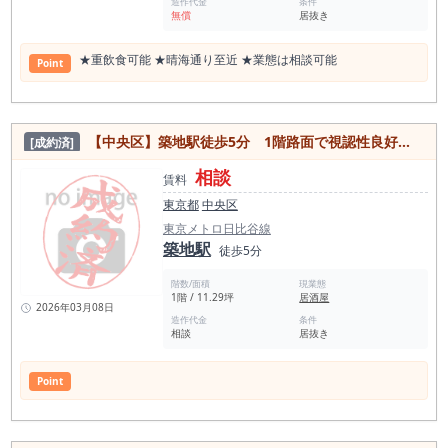
造作代金
条件
無償
居抜き
★重飲⾷可能 ★晴海通り⾄近 ★業態は相談可能
Point
【中央区】築地駅徒歩5分 1階路面で視認性良好◎居抜き物件
[成約済]
相談
賃料
東京都
中央区
東京メトロ日比谷線
築地駅
徒歩5分
階数/面積
現業態
1階 / 11.29坪
居酒屋
2026年03月08日
造作代金
条件
相談
居抜き
Point