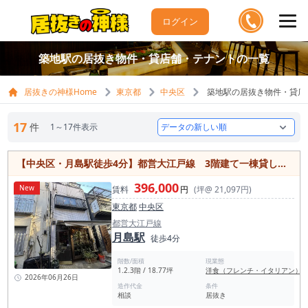
ログイン
築地駅の居抜き物件・貸店舗・テナントの一覧
居抜きの神様Home
東京都
中央区
築地駅の居抜き物件・貸店
17
件
1～17件表示
【中央区・月島駅徒歩4分】都営大江戸線 3階建て一棟貸しの戸建ビル！ビストロ居抜き・約18坪 開業や業態変更にもおすすめ
396,000
New
賃料
円
(坪@ 21,097円)
東京都
中央区
都営大江戸線
月島駅
徒歩4分
階数/面積
現業態
1.2.3階 / 18.77坪
洋食（フレンチ・イタリアン）
2026年06月26日
造作代金
条件
相談
居抜き