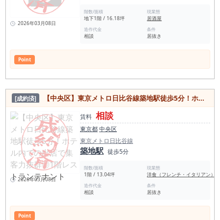
階数/面積
現業態
地下1階 / 16.18坪
居酒屋
2026年03月08日
造作代金
条件
相談
居抜き
Point
【中央区】東京メトロ日比谷線築地駅徒歩5分！ホテル内での出店で集客力抜群◎1階レストランテナント
[成約済]
相談
賃料
東京都
中央区
東京メトロ日比谷線
築地駅
徒歩5分
階数/面積
現業態
1階 / 13.04坪
洋食（フレンチ・イタリアン）
2026年03月08日
造作代金
条件
相談
居抜き
Point