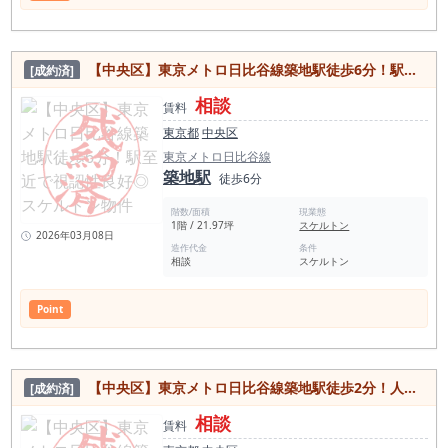
【中央区】東京メトロ日比谷線築地駅徒歩6分！駅至近で視認性良好◎スケルトン物件
[成約済]
相談
賃料
東京都
中央区
東京メトロ日比谷線
築地駅
徒歩6分
階数/面積
現業態
1階 / 21.97坪
スケルトン
2026年03月08日
造作代金
条件
相談
スケルトン
Point
【中央区】東京メトロ日比谷線築地駅徒歩2分！人通りの多い中央区役所至近 路面物販・事務所に最適物件
[成約済]
相談
賃料