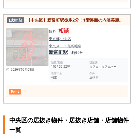
物件です。 銀座や築地も徒歩圏内です◎ オフィス街のためラ
ンチやディナー需要もあります！ 東京都中央区新富町、繁盛地
の一角に位置するこの物件は、 寿司屋としての長い歴史を受け
継ぐ居抜き物件として、 次のオーナー様へのバトンタッチを待
【中央区】新富町駅徒歩2分！1階路面の内装美麗カフェ居抜き店舗物件
[成約済]
っています。 新富町駅から徒歩わずか1分、築地市場からも近
く、 銀座の中心部へも容易にアクセス可能なこの店舗立地は、
相談
飲食店開業者にとってまさに絶好のチャンスです。 ＜理想的な
賃料
立地条件＞ 本物件は、ビジネスと文化が交差する中央区新富町
東京都
中央区
にあり、 周辺にはオフィスビルが立ち並び、ランチタイムやデ
ィナータイムには多くのビジネスパーソンが訪れます。 また、
東京メトロ有楽町線
住宅地としても発展しているため、週末や祝日には地元の住民
新富町駅
徒歩2分
や家族連れで賑わいます。 観光地としての顔も持つこのエリア
は、国内外からの観光客にも人気が高く、常に多くの人々で溢
階数/面積
現業態
れています。 ＜物件の特徴＞ 前業態: 寿司・割烹 物件の状態:
1階 / 35.32坪
カフェ・カフェバー
居抜き（前テナントも寿司・割烹） 料理の魅力を最大限に引き
2026年03月08日
出す設備が整っており、新たなオーナー様がすぐに料理を提供
造作代金
条件
相談
居抜き
開始できる状態です。 1階の路面店としての視認性とアクセス
の良さも、新たな飲食店にとっては大きなメリットとなりま
す。 ＜商圏環境と市場のポテンシャル＞ 中央区は飲食店の競
Point
争が激しいものの、独自性や高品質なサービスを提供すれば確
固たる地位を築くことが可能です。 新富町駅周辺の飲食店数は
659件に上り、その中でも和食が特に強い需要を示していま
す。 寿司屋としての居抜き物件であるため、伝統的な技術を継
承しつつ、 現代的な要素を取り入れた新しいスタイルの寿司店
を展開することも考えられます。 ＜本居抜き物件を経営する魅
中央区の居抜き物件・居抜き店舗・店舗物件
力＞ 同エリアの客層と、銀座に近いため新しい顧客層や観光客
の獲得が期待できる。 高級感あるサービスや独創的なメニュー
一覧
を提供することで、他の競合と差別化が図れる。 地域イベント