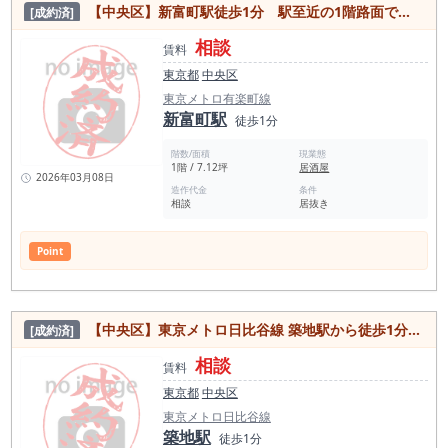
【中央区】新富町駅徒歩1分 駅至近の1階路面で視認性良好！集客力抜群エリア店舗
[成約済]
相談
賃料
東京都
中央区
東京メトロ有楽町線
新富町駅
徒歩1分
階数/面積
現業態
1階 / 7.12坪
居酒屋
2026年03月08日
造作代金
条件
相談
居抜き
Point
【中央区】東京メトロ日比谷線 築地駅から徒歩1分の駅近！超好立地な居抜き物件
[成約済]
相談
賃料
東京都
中央区
東京メトロ日比谷線
築地駅
徒歩1分