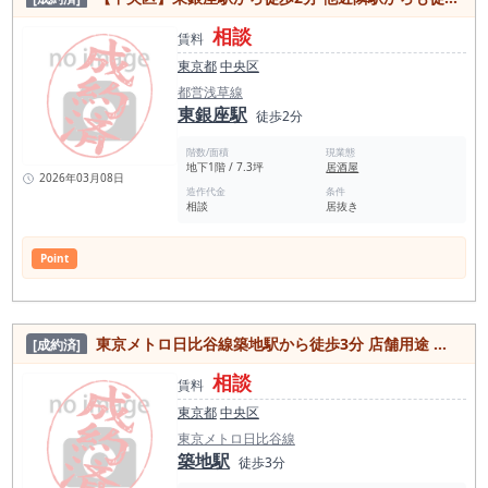
相談
賃料
東京都
中央区
都営浅草線
東銀座駅
徒歩2分
階数/面積
現業態
地下1階 / 7.3坪
居酒屋
2026年03月08日
造作代金
条件
相談
居抜き
Point
東京メトロ日比谷線築地駅から徒歩3分 店舗用途 居抜き物件【中央区】
[成約済]
相談
賃料
東京都
中央区
東京メトロ日比谷線
築地駅
徒歩3分