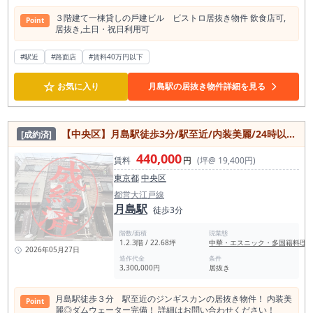
３階建て⼀棟貸しの⼾建ビル ビストロ居抜き物件 飲⾷店可,
Point
居抜き,⼟⽇・祝⽇利⽤可
#駅近
#路面店
#賃料40万円以下
☆
お気に入り
月島駅の居抜き物件詳細を見る
【中央区】月島駅徒歩3分/駅至近/内装美麗/24時以降相談/1階～3階各階/カウンター付/ジンギスカン居抜き物件
[成約済]
440,000
賃料
円
(坪@ 19,400円)
東京都
中央区
都営大江戸線
月島駅
徒歩3分
階数/面積
現業態
1.2.3階 / 22.68坪
中華・エスニック・多国籍料理
2026年05月27日
造作代金
条件
3,300,000円
居抜き
月島駅徒歩３分 駅至近のジンギスカンの居抜き物件！ 内装美
Point
麗◎ダムウェーター完備！ 詳細はお問い合わせください！