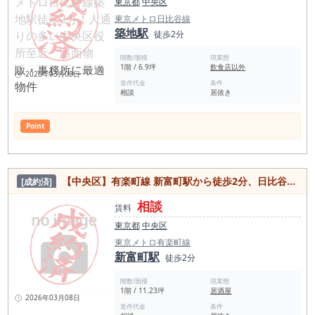
東京都
中央区
東京メトロ日比谷線
築地駅
徒歩2分
階数/面積
現業態
1階 / 6.9坪
飲食店以外
2026年03月08日
造作代金
条件
相談
居抜き
Point
【中央区】有楽町線 新富町駅から徒歩2分、日比谷線 築地駅から徒歩5分でアクセス良好！24時間使用可、造作譲渡無料の居抜き物件
[成約済]
相談
賃料
東京都
中央区
東京メトロ有楽町線
新富町駅
徒歩2分
階数/面積
現業態
1階 / 11.23坪
居酒屋
2026年03月08日
造作代金
条件