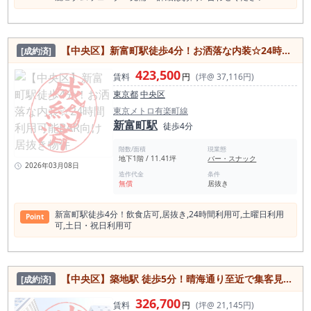
【中央区】新富町駅徒歩4分！お洒落な内装☆24時間利用可能BAR向け居抜き物件
[成約済]
423,500
賃料
円
(坪@ 37,116円)
東京都
中央区
東京メトロ有楽町線
新富町駅
徒歩4分
階数/面積
現業態
地下1階 / 11.41坪
バー・スナック
2026年03月08日
造作代金
条件
無償
居抜き
新富町駅徒歩4分！飲⾷店可,居抜き,24時間利⽤可,⼟曜⽇利⽤
Point
可,⼟⽇・祝⽇利⽤可
【中央区】築地駅 徒歩5分！晴海通り⾄近で集客見込◎重飲食可能物件
[成約済]
326,700
賃料
円
(坪@ 21,145円)