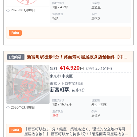
階数/面積
現業態
1階 / 4.2坪
居酒屋
2026年03月08日
造作代金
条件
相談
居抜き
Point
新富町駅徒歩1分！路面寿司屋居抜き店舗物件【中央区】
[成約済]
414,920
賃料
円
(坪@ 25,161円)
東京都
中央区
東京メトロ有楽町線
新富町駅
徒歩1分
階数/面積
現業態
1階 / 16.49坪
寿司・割烹
2026年03月08日
造作代金
条件
無償
居抜き
【新富町駅徒歩1分！銀座・築地も近く、理想的な立地の寿司
Point
屋居抜き物件】 新富町駅から徒歩1分！1階路面寿司屋居抜き