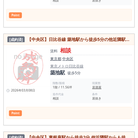
相談
居抜き
Point
【中央区】日比谷線 築地駅から徒歩5分の他近隣駅からもアクセス可能！視認性◎なデザインビル、ビル全体リノベーション実施の注目物件
[成約済]
相談
賃料
東京都
中央区
東京メトロ日比谷線
築地駅
徒歩5分
階数/面積
現業態
1階 / 11.56坪
居酒屋
2026年03月08日
造作代金
条件
相談
居抜き
Point
【中央区】東銀座駅から徒歩2分 他近隣駅からも徒歩圏内でアクセス良好！全館リニューアル スケルトンも相談可能なカレー屋居抜き物件
[成約済]