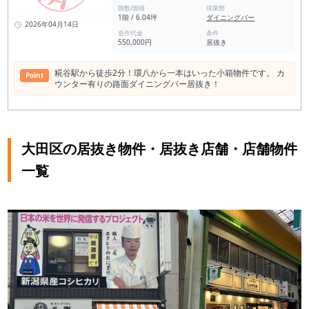
階数/面積
現業態
1階 / 6.04坪
ダイニングバー
2026年04月14日
造作代金
条件
550,000円
居抜き
糀谷駅から徒歩2分！環八から一本はいった小箱物件です。 カ
Point
ウンター有りの路面ダイニングバー居抜き！
大田区の居抜き物件・居抜き店舗・店舗物件
一覧