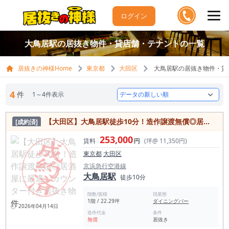
ログイン
大鳥居駅の居抜き物件・貸店舗・テナントの一覧
居抜きの神様Home
東京都
大田区
大鳥居駅の居抜き物件・貸
4
件
1～4件表示
【大田区】大鳥居駅徒歩10分！造作譲渡無償◎居酒屋に最適・カウンター付き居抜き物件
[成約済]
253,000
賃料
円
(坪@ 11,350円)
東京都
大田区
京浜急行空港線
大鳥居駅
徒歩10分
階数/面積
現業態
1階 / 22.29坪
ダイニングバー
2026年04月14日
造作代金
条件
無償
居抜き