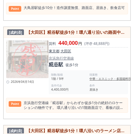
大鳥居駅徒歩10分！造作譲渡無償、路面店、居抜き、飲食店可
Point
【大田区】糀谷駅徒歩1分！環八通り沿いの路面中華料理店居抜き店舗物件
[成約済]
440,000
賃料
円
(坪@ 48,888円)
東京都
大田区
京浜急行空港線
糀谷駅
徒歩1分
階数/面積
現業態
1階 / 9坪
中華・エスニック・多国籍料理
2026年04月14日
造作代金
条件
4,400,000円
居抜き
京浜急行空港線「糀谷駅」からわずか徒歩1分の絶好のロケー
Point
ションの物件です。 環八通り沿いの1階路面店で、看板の設置
も可能、認知度の向上に最適です。 広さは約30平米（9坪）、
内装は美しい中華料理店からの居抜きで、飲食店開業に新規に
工事は不要です。 賃料は44万円、保証金・敷金はあります
が、その価値は十分にあります。 24時間利用可能で、重飲食
【大田区】糀谷駅徒歩1分！環八沿いのラーメン店居抜き店舗物件
[成約済]
から軽飲食、バー・クラブまで、多彩な業態に対応しておりま