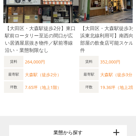
【大田区・大森駅徒歩2分】東口
【大田区・大森駅徒歩3分
駅前ロータリー至近の間口が広
浜東北線利用可】南西向
い居酒屋居抜き物件／駅前導線
部屋の飲食店可能スケル
沿い・業態制限なし
件
264,000円
352,000円
賃料
賃料
大森駅（徒歩2分）
大森駅（徒歩3分
最寄駅
最寄駅
7.65坪（地上1階）
19.36坪（地上2階
坪数
坪数
業態から探す