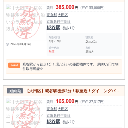
す。 夢に向かって大切な一歩をこの物件から始めてみません
385,000
か？ ＜糀谷駅の店舗賃料相場情報＞（直近1年間） 平均坪単価
賃料
円
(坪@ 55,000円)
19,974円 最も高い坪単価 77,830円 最低坪単価
東京都
大田区
8,394円 一番多い階 地上１階 ＜糀谷駅の平均賃料相場年別推
移＞（2021年〜2024年） 平均坪単価 2024年 20,864円 2023
京浜急行空港線
年 20,590円 2022年 21,403円 2021年 15,512円 ＜糀谷駅 周辺
糀谷駅
徒歩1分
飲食店数 258件＞食べログ調べ 糀谷駅周辺の飲食店を確認す
ると、他エリアに比べて、和食店が多いことがわかる。 ここは
階数/面積
現業態
新規出店を検討する場合は要注意である。 他、総じて他エリア
1階 / 7坪
ラーメン
よりも比率が低く、工場や住宅が立ち並ぶエリアのため、中
2026年04月14日
華、カレー、パン、焼肉など成功する確率はあると思われる。
造作代金
条件
無償
居抜き
和食 81店 居酒屋 49店 中華料理 27店 カフェ 25店 ラ
ーメン店 19店 洋食・西洋料理 16店 スイーツ店 13店 バ
ー 11店 カレー 10店 アジアエスニック 8店 パ
糀谷駅から徒歩1分！環八沿いの路面物件です。 約80万円で物
Point
ン・サンドイッチ 8店 焼肉ホルモン 3店 ＜糀谷駅周辺スポット
件取得可能☆
＞ 萩中神社 幸の湯 BAR TIPSY 天神湯 三徳稲荷神社 糀谷観音
堂 開作稲荷大明神 北野神社 七辻 重幸稲荷神社 萩中公園 大田
区観光情報センター 妙法稲荷神社 萩中公園プール 蒲田八幡神
社 ウイングキッチン京急蒲田 太平湯 蒲田温泉 川崎大師 平間寺
子安八幡神社 大田区総合体育館 高山稲荷神社 東京ガラス工芸
【大田区】糀谷駅徒歩2分！駅至近！ダイニングバー居抜き店舗物件
[成約済]
研究所 中村天祖神社 八雲神社 ＜糀谷駅１日平均乗降客数＞
25,259人（2022年）京浜急行線
165,000
賃料
円
(坪@ 27,317円)
東京都
大田区
京浜急行空港線
糀谷駅
徒歩2分