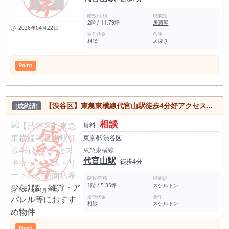
階数/面積
現業態
2階 / 11.79坪
居酒屋
2026年04月22日
造作代金
条件
相談
居抜き
Point
【渋谷区】東急東横線代官山駅徒歩4分好アクセス キャッスルストリート沿い路面店希少な1階 雑貨・アパレル等におすすめ物件
[成約済]
相談
賃料
東京都
渋谷区
東急東横線
代官山駅
徒歩4分
階数/面積
現業態
1階 / 5.35坪
スケルトン
2026年04月22日
造作代金
条件
相談
スケルトン
Point