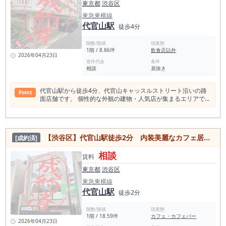
東京都
渋谷区
店 スイーツ店 142店 焼肉ホルモン 120店 アジアエスニック
111店 中華料理 83店 パン・サンドイッチ 68店 カレー 61店
東急東横線
ラーメン店 55店 ＜代官山スポット＞ ログロード代官山 代官山
代官山駅
徒歩4分
アドレス ディセ 代官山ヒルサイドテラス 東山公園（東京都目
黒区） 漆器 山田平安堂 代官山 T-SITE 俺のおでん 代官山店 旧
階数/面積
現業態
山手通り SPRING VALLEY BREWERY TOKYO 代官山駅の店舗賃
1階 / 8.86坪
飲食店以外
料相場情報（直近1年間） 平均坪単価 39,511円 最も高い
2026年04月23日
坪単価 99,414円 最低坪単価 17,227円 一番多い階 地
造作代金
条件
相談
居抜き
上１階 代官山駅の平均賃料相場年別推移（2021年〜2024年）
平均坪単価 2024年 41,140円 2022年 36,027円 2023年 37,031
円 2021年 33,336円
代官山駅から徒歩4分、代官⼭キャッスルストリート沿いの路
Point
⾯店舗です。 個性的な外観の建物・⼈気店が集まるエリアで
す。 現在は美容室ですが飲食店、物販店等の業態もご相談可能
♪ ＜代官山駅 1日平均乗降客数＞ 平均乗降客数は1日あたり
26,201人です。 代官山駅の乗降客数は1970年代から1990年代
にかけ伸びている。 ＜代官山飲食店数:2021店 食べログ調べ
【渋谷区】代官山駅徒歩2分 内装美麗なカフェ居抜き店舗！
[成約済]
＞ 他エリアより突出してバー、カフェ、焼肉店比率が高い。
一方で、ラーメン、中華、カレーなどの比率が低い傾向があ
相談
る。 とはいえ、駅乗降客数に対しての店自体の数が大変多いた
賃料
め、 飲食店の生き残り競争が厳しいエリアのひとつと言える。
東京都
渋谷区
居酒屋 655店 和食 534店 バー 468店 洋
食・西洋料理 385店 カフェ 338店 スイーツ店 142店 焼肉
東急東横線
ホルモン 120店 アジアエスニック 111店 中華料理 83店 パ
代官山駅
徒歩2分
ン・サンドイッチ 68店 カレー 61店 ラーメン店 55店 ＜代官山
スポット＞ ログロード代官山 代官山アドレス ディセ 代官山ヒ
階数/面積
現業態
ルサイドテラス 東山公園（東京都目黒区） 漆器 山田平安堂 代
1階 / 18.59坪
カフェ・カフェバー
官山 T-SITE 俺のおでん 代官山店 旧山手通り SPRING VALLEY
2026年04月23日