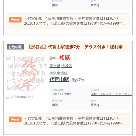
BREWERY TOKYO 代官山駅の店舗賃料相場情報（直近1年間）
造作代金
条件
相談
居抜き
平均坪単価 39,511円 最も高い坪単価 99,414円 最低坪単
価 17,227円 一番多い階 地上１階 代官山駅の平均賃料
相場年別推移（2021年〜2024年） 平均坪単価 2024年 41,140
＜代官山駅 1日平均乗降客数＞ 平均乗降客数は1日あたり
Point
円 2022年 36,027円 2023年 37,031円 2021年 33,336円
26,201人です。 代官山駅の乗降客数は1970年代から1990年代
にかけ伸びている。 ＜代官山飲食店数:2021店 食べログ調べ
＞ 他エリアより突出してバー、カフェ、焼肉店比率が高い。
一方で、ラーメン、中華、カレーなどの比率が低い傾向があ
る。 とはいえ、駅乗降客数に対しての店自体の数が大変多いた
【渋谷区】代官山駅徒歩7分 テラス付き！隠れ家的レストラン居抜き店舗物件
[成約済]
め、 飲食店の生き残り競争が厳しいエリアのひとつと言える。
居酒屋 655店 和食 534店 バー 468店 洋
相談
食・西洋料理 385店 カフェ 338店 スイーツ店 142店 焼肉
賃料
ホルモン 120店 アジアエスニック 111店 中華料理 83店 パ
東京都
渋谷区
ン・サンドイッチ 68店 カレー 61店 ラーメン店 55店 ＜代官山
スポット＞ ログロード代官山 代官山アドレス ディセ 代官山ヒ
東急東横線
ルサイドテラス 東山公園（東京都目黒区） 漆器 山田平安堂 代
代官山駅
徒歩7分
官山 T-SITE 俺のおでん 代官山店 旧山手通り SPRING VALLEY
BREWERY TOKYO 代官山駅の店舗賃料相場情報（直近1年間）
階数/面積
現業態
平均坪単価 39,511円 最も高い坪単価 99,414円 最低坪単
1階 / 17.99坪
洋食（フレンチ・イタリアン）
価 17,227円 一番多い階 地上１階 代官山駅の平均賃料
2026年04月23日
相場年別推移（2021年〜2024年） 平均坪単価 2024年 41,140
造作代金
条件
相談
居抜き
円 2022年 36,027円 2023年 37,031円 2021年 33,336円
＜代官山駅 1日平均乗降客数＞ 平均乗降客数は1日あたり
Point
26,201人です。 代官山駅の乗降客数は1970年代から1990年代
にかけ伸びている。 ＜代官山飲食店数:2021店 食べログ調べ
＞ 他エリアより突出してバー、カフェ、焼肉店比率が高い。