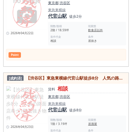
東京都
渋谷区
東急東横線
代官山駅
徒歩2分
階数/面積
現業態
2階 / 18.59坪
飲食店以外
2026年04月22日
造作代金
条件
相談
居抜き
Point
【渋谷区】東急東横線代官山駅徒歩8分 人気の路面店希少1階居抜き物件
[成約済]
相談
賃料
東京都
渋谷区
東急東横線
代官山駅
徒歩8分
階数/面積
現業態
1階 / 3.19坪
居酒屋
2026年04月23日
造作代金
条件