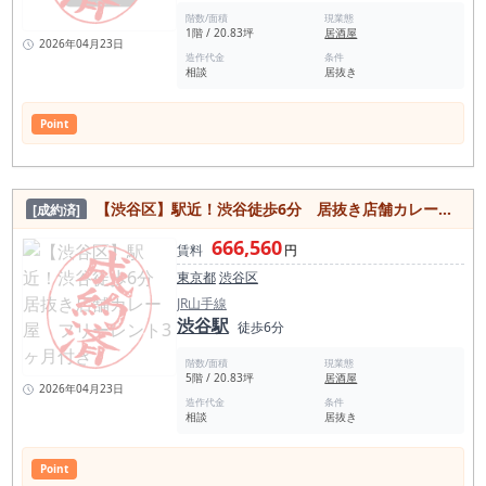
階数/面積
現業態
1階 / 20.83坪
居酒屋
2026年04月23日
造作代金
条件
相談
居抜き
Point
【渋谷区】駅近！渋谷徒歩6分 居抜き店舗カレー屋 フリーレント3ヶ月付き
[成約済]
666,560
賃料
円
東京都
渋谷区
JR山手線
渋谷駅
徒歩6分
階数/面積
現業態
5階 / 20.83坪
居酒屋
2026年04月23日
造作代金
条件
相談
居抜き
Point