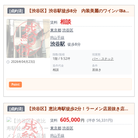
一方で、ラーメン、中華、カレーなどの比率が低い傾向があ
る。 とはいえ、駅乗降客数に対しての店自体の数が大変多いた
【渋谷区】渋谷駅徒歩8分 内装美麗のワインバBar居抜き店舗！
[成約済]
め、 飲食店の生き残り競争が厳しいエリアのひとつと言える。
居酒屋 655店 和食 534店 バー 468店 洋
相談
食・西洋料理 385店 カフェ 338店 スイーツ店 142店 焼肉
賃料
ホルモン 120店 アジアエスニック 111店 中華料理 83店 パ
東京都
渋谷区
ン・サンドイッチ 68店 カレー 61店 ラーメン店 55店 ＜代官山
スポット＞ ログロード代官山 代官山アドレス ディセ 代官山ヒ
JR山手線
ルサイドテラス 東山公園（東京都目黒区） 漆器 山田平安堂 代
渋谷駅
徒歩8分
官山 T-SITE 俺のおでん 代官山店 旧山手通り SPRING VALLEY
BREWERY TOKYO 代官山駅の店舗賃料相場情報（直近1年間）
階数/面積
現業態
平均坪単価 39,511円 最も高い坪単価 99,414円 最低坪単
1階 / 9.52坪
バー・スナック
価 17,227円 一番多い階 地上１階 代官山駅の平均賃料
2026年04月23日
相場年別推移（2021年〜2024年） 平均坪単価 2024年 41,140
造作代金
条件
相談
居抜き
円 2022年 36,027円 2023年 37,031円 2021年 33,336円
Point
【渋谷区】恵比寿駅徒歩2分！ラーメン店居抜き店舗物件
[成約済]
605,000
賃料
円
(坪@ 56,331円)
東京都
渋谷区
JR山手線