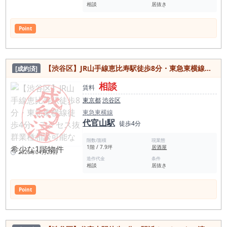
相談
居抜き
Point
【渋谷区】JR山手線恵比寿駅徒歩8分・東急東横線徒歩4分 アクセス抜群業種相談可能な希少な1階物件
[成約済]
相談
賃料
東京都
渋谷区
東急東横線
代官山駅
徒歩4分
階数/面積
現業態
1階 / 7.9坪
居酒屋
2026年04月23日
造作代金
条件
相談
居抜き
Point