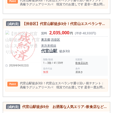
代官山駅徒歩3分！代官山エスペランサ通り沿い 前テナント：
Point
を積み上げる業態と相性があります。 店名や看板で広く集める
高級ラグジュアリースパ 現況でのお渡しです 是非一度お問い
よりも、「知っている人だけが使う店」「紹介された人が来る
合わせください！
店」「落ち着いて歌える店」として打ち出すことで、価格競争
に巻き込まれにくい営業設計を検討できます。 本物件は、モノ
トーン調の内装が特徴のバー居抜き物件です。 約20.24坪の広
さがあり、個室、カウンター、テーブル席を組み合わせた営業
【渋谷区】代官山駅徒歩3分！代官山エスペランサ通り沿い
[成約済]
が検討できます。 カウンターでは店主やスタッフとの会話を楽
しむ常連利用、テーブル席ではグループ利用、個室ではカラオ
2,035,000
賃料
円
(坪@ 48,930円)
ケや会食後の二次会利用など、複数の利用シーンを想定できる
点が魅力です。 単なる小箱バーではなく、客層や利用目的に応
東京都
渋谷区
じた席の使い分けを考えやすい物件です。 カラオケバーにおい
東急東横線
ては、内装の雰囲気と音の出し方、席配置、スタッフ動線が売
代官山駅
上に直結します。 本物件は既存のバー内装を活用できる場合、
徒歩3分
スケルトンから店舗を作る場合と比較して、開業準備期間や工
事範囲を抑えられる可能性があります。 カラオケ機器の設置位
階数/面積
現業態
置、モニターの見え方、音響、照明、個室の使い方、カウンタ
1～3階 / 41.59坪
飲食店以外
2026年04月22日
ー越しの接客導線などは、内見時に必ず確認したいポイントで
造作代金
条件
す。 特に恵比寿でカラオケバーを出す場合は、安さや派手さだ
無償
居抜き
けで集客するよりも、「誰を連れて行っても恥ずかしくない
店」「落ち着いて歌える店」「二軒目で使いやすい店」として
設計する方が相性を確認しやすいと考えられます。モノトーン
代官山駅徒歩3分！代官山エスペランサ通り沿い 前テナント：
Point
内装を活かし、落ち着いた大人向けのカラオケバー、スナッ
高級ラグジュアリースパ 現況でのお渡しです 是非一度お問い
ク、ラウンジ、会員制バーとして見せることで、恵比寿らしい
合わせください！
客層に訴求しやすくなります。 営業時間の制限がない点も、カ
ラオケバー業態では大きな検討材料です。 会食後、二軒目、三
軒目、深夜帯の利用まで視野に入れた営業設計を検討できま
代官⼭駅徒歩5分 お洒落な人気エリア♪飲食店など入るテナントの一画！角部屋店舗
[成約済]
す。 ただし、実際の営業内容、音量、近隣環境、設備条件、同
ビル内の業態制限については事前確認が必要です。 カラオケ利