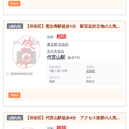
Point
【渋谷区】恵比寿駅徒歩1分 駅至近好立地の人気エリア！1階路面居抜き物件
[成約済]
相談
賃料
東京都
渋谷区
東急東横線
代官山駅
徒歩7分
階数/面積
現業態
1階 / 26.11坪
居酒屋
2026年04月22日
造作代金
条件
相談
居抜き
Point
【渋谷区】代官山駅徒歩4分 アクセス抜群の人気エリア！内装美麗な居抜き物件
[成約済]
相談
賃料