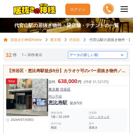
ログイン
代官山駅の居抜き物件・貸店舗・テナントの一覧
居抜きの神様Home
東京都
渋谷区
代官山駅の居抜き物件・貸
32
件
1～30件表示
【渋谷区・恵比寿駅徒歩5分】カラオケ可のバー居抜き物件／個室・カウンターあり・モノトーン内装の約20.24坪
638,000
New
賃料
円
(坪@ 31,521円)
東京都
渋谷区
JR山手線
恵比寿駅
徒歩5分
階数/面積
現業態
1階 / 20.24坪
バー・スナック
2026年07月08日
造作代金
条件
相談
居抜き