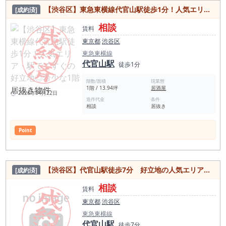
【渋谷区】東急東横線代官山駅徒歩1分！人気エリア・駅でてすぐの好立地◎希少な1階居抜き物件
[成約済]
相談
賃料
東京都
渋谷区
東急東横線
代官山駅
徒歩1分
階数/面積
現業態
1階 / 13.94坪
居酒屋
2026年04月22日
造作代金
条件
相談
居抜き
Point
【渋谷区】代官山駅徒歩7分 好立地の人気エリア！隠れ家バー居抜き物件
[成約済]
相談
賃料
東京都
渋谷区
東急東横線
代官山駅
徒歩7分