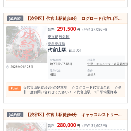
【渋谷区】代官山駅徒歩3分 ログロード代官山至近の内装美麗なカレー居抜き店舗！
[成約済]
291,500
賃料
円
(坪@ 37,086円)
東京都
渋谷区
東急東横線
代官山駅
徒歩3分
階数/面積
現業態
地下1階 / 7.86坪
中華・エスニック・多国籍料理
2026年04月23日
造作代金
条件
相談
居抜き
☆代官山駅徒歩3分の好立地！ ☆ログロード代官山至近！ ☆是
Point
非一度お問い合わせください！ ＜代官山駅 1日平均乗降客数
＞ 平均乗降客数は1日あたり26,201人です。 代官山駅の乗降客
数は1970年代から1990年代にかけ伸びている。 ＜代官山飲食
店数:2021店 食べログ調べ＞ 他エリアより突出してバー、カ
フェ、焼肉店比率が高い。 一方で、ラーメン、中華、カレーな
【渋谷区】代官山駅徒歩4分 キャッスルストリート沿いの路面店舗物件
[成約済]
どの比率が低い傾向がある。 とはいえ、駅乗降客数に対しての
店自体の数が大変多いため、 飲食店の生き残り競争が厳しいエ
280,000
リアのひとつと言える。 居酒屋 655店 和食 534店 バ
賃料
円
(坪@ 31,602円)
ー 468店 洋食・西洋料理 385店 カフェ 338