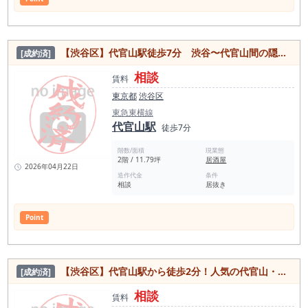
【渋谷区】代官山駅徒歩7分 渋谷〜代官山間の隠れ家！人気エリアのBAR居抜き物件
[成約済]
相談
賃料
東京都
渋谷区
東急東横線
代官山駅
徒歩7分
階数/面積
現業態
2階 / 11.79坪
居酒屋
2026年04月22日
造作代金
条件
相談
居抜き
Point
【渋谷区】代官山駅から徒歩2分！人気の代官山・恵比寿エリア 現況クッキングスタジオの居抜き物件
[成約済]
相談
賃料