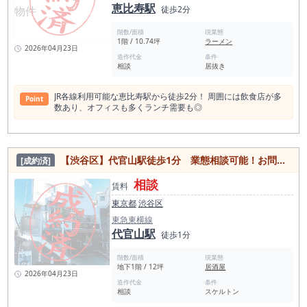
恵比寿駅
徒歩2分
階数/面積
現業態
1階 / 10.74坪
ラーメン
2026年04月23日
造作代金
条件
相談
居抜き
JR各線利用可能な恵比寿駅から徒歩2分！ 周囲には飲食店が多
Point
数あり、オフィスも多くランチ需要も◎
【渋谷区】代官山駅徒歩1分 業態相談可能！お問合せ下さい！
[成約済]
相談
賃料
東京都
渋谷区
東急東横線
代官山駅
徒歩1分
階数/面積
現業態
地下1階 / 12坪
居酒屋
2026年04月23日
造作代金
条件
相談
スケルトン