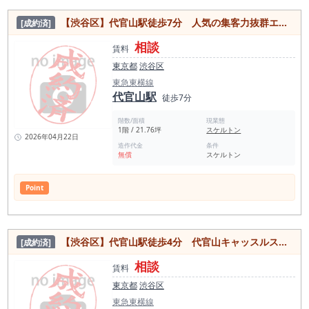
【渋谷区】代官山駅徒歩7分 人気の集客力抜群エリア！1階路面スケルトン物件
[成約済]
相談
賃料
東京都
渋谷区
東急東横線
代官山駅
徒歩7分
階数/面積
現業態
1階 / 21.76坪
スケルトン
2026年04月22日
造作代金
条件
無償
スケルトン
Point
【渋谷区】代官山駅徒歩4分 代官山キャッスルストリート沿い1階路面の居抜き物件
[成約済]
相談
賃料
東京都
渋谷区
東急東横線