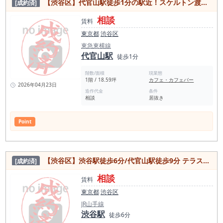
【渋谷区】代官山駅徒歩1分の駅近！スケルトン渡しも可能なカフェ居抜き物件！
[成約済]
相談
賃料
東京都
渋谷区
東急東横線
代官山駅
徒歩1分
階数/面積
現業態
1階 / 18.59坪
カフェ・カフェバー
2026年04月23日
造作代金
条件
相談
居抜き
Point
【渋谷区】渋谷駅徒歩6分/代官山駅徒歩9分 テラス専属使用可 フリーレント3ヶ月！居抜き物件
[成約済]
相談
賃料
東京都
渋谷区
JR山手線
渋谷駅
徒歩6分