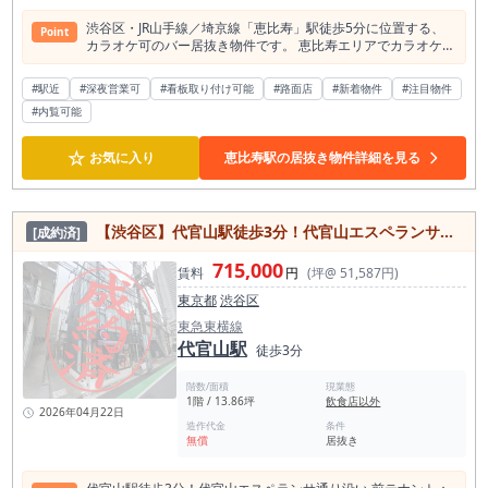
渋谷区・JR山手線／埼京線「恵比寿」駅徒歩5分に位置する、
Point
カラオケ可のバー居抜き物件です。 恵比寿エリアでカラオケバ
ー、スナック、会員制バー、ラウンジ系業態、紹介制バー、二
次会利用を狙う店舗を検討している方に、ぜひ現地をご確認い
#駅近
#深夜営業可
#看板取り付け可能
#路面店
#新着物件
#注目物件
ただきたい募集案件です。 本物件の大きな魅力は、恵比寿駅徒
#内覧可能
歩5分の立地で、カラオケ利用を前提にしたバー業態を検討で
きる点です。 恵比寿は、飲食感度の高いビジネス層、経営者
層、会食利用、二軒目需要、紹介制・会員制の店舗利用と相性
☆
お気に入り
恵比寿駅の居抜き物件詳細を見る
が良いエリアです。 一方で、恵比寿徒歩圏でカラオケができる
店舗は多くないとされており、カラオケバー開業を検討してい
る方にとっては確認価値の高い物件です。 恵比寿のカラオケバ
ーで勝算を作るうえでは、単に「歌える店」にするだけでは不
【渋谷区】代官山駅徒歩3分！代官山エスペランサ通り沿い 1階
[成約済]
十分です。 重要なのは、誰が、どのタイミングで、どのように
使う店にするかです。 例えば、会食後の二軒目利用を狙うカラ
715,000
オケバー、常連客を積み上げる会員制バー、経営者・士業・広
賃料
円
(坪@ 51,587円)
告・IT系ビジネス層が使いやすい紹介制ラウンジ、女性同士で
東京都
渋谷区
も入りやすい清潔感のあるカラオケバーなど、恵比寿の客層に
合わせた設計が重要になります。 成功パターンとして考えやす
東急東横線
いのは、「一次会ではなく二軒目需要に振り切る店舗」です。
代官山駅
徒歩3分
恵比寿は飲食店が多く、食事の後にもう一軒行きたい需要が発
生しやすいエリアです。 そのため、食事メニューで大きく勝負
階数/面積
現業態
するよりも、ドリンク、接客、空間、カラオケ、居心地の良さ
1階 / 13.86坪
飲食店以外
を軸にした店舗設計が検討できます。 特に、個室や落ち着いた
2026年04月22日
造作代金
条件
席を活かせる場合は、少人数の二軒目利用、接待後の利用、仲
無償
居抜き
間内の飲み直しなどを狙いやすくなります。 また、会員制・紹
介制バーとしての展開も相性を確認したい物件です。 恵比寿
は、単発の通行客だけでなく、知人紹介や常連客による再来店