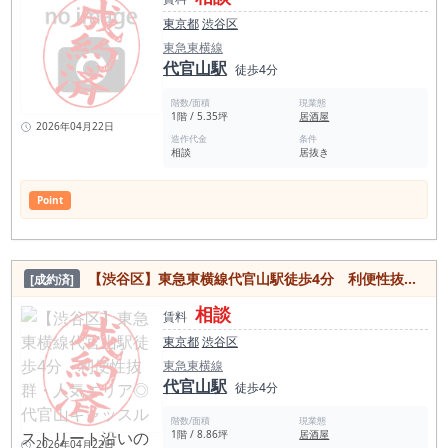
東京都
渋谷区
東急東横線
代官山駅
徒歩4分
階数/面積
現業態
1階 / 5.35坪
居酒屋
2026年04月22日
造作代金
条件
相談
居抜き
Point
【渋谷区】東急東横線代官山駅徒歩4分 利便性抜群・人気エリア◎代官山キャッスルストリート沿いの路面店居抜き物件
[成約済]
相談
賃料
東京都
渋谷区
東急東横線
代官山駅
徒歩4分
階数/面積
現業態
1階 / 8.86坪
居酒屋
2026年04月22日