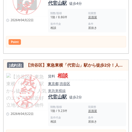
代官山駅
徒歩4分
階数/面積
現業態
1階 / 8.86坪
居酒屋
2026年04月22日
造作代金
条件
相談
居抜き
Point
【渋谷区】東急東横「代官山」駅から徒歩2分！人気のエリアの駅近好立地な居抜き物件
[成約済]
相談
賃料
東京都
渋谷区
東急東横線
代官山駅
徒歩2分
階数/面積
現業態
1階 / 9.23坪
居酒屋
2026年04月22日
造作代金
条件
相談
居抜き