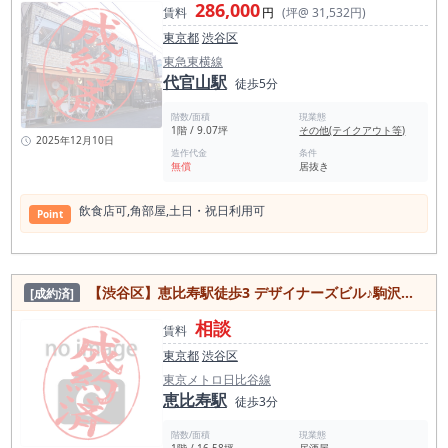
286,000
用を前提とする場合は、音漏れ、防音、機器設置、近隣区画と
賃料
円
(坪@ 31,532円)
の関係も含めて内見時に確認することをおすすめします。 撤去
東京都
渋谷区
物品として、製氷機、オープン席のテーブル、金庫がありま
す。 そのため、出店時には必要設備や什器の追加、レイアウト
東急東横線
調整、ドリンクオペレーションの確認が必要です。 既存内装を
代官山駅
徒歩5分
活かしながら、カラオケバーとして使いやすい席配置、スタッ
フ導線、ドリンク提供導線をどう作るかが重要になります。 恵
階数/面積
現業態
比寿でカラオケバーを開業したい方、会員制バーや紹介制バー
1階 / 9.07坪
その他(テイクアウト等)
を検討している方、スナック・ラウンジ系業態で出店先を探し
2025年12月10日
ている方には、一度現地をご確認いただきたい物件です。 恵比
造作代金
条件
無償
居抜き
寿駅徒歩5分、カラオケ可、個室・カウンター・テーブル席あ
り、モノトーン内装の約20.24坪。 恵比寿で「歌える大人のバ
ー」を作りたい方におすすめの募集案件です。
飲⾷店可,⾓部屋,⼟⽇・祝⽇利⽤可
Point
【渋谷区】恵比寿駅徒歩3 デザイナーズビル♪駒沢通り沿いの1階路面居抜き物件
[成約済]
相談
賃料
東京都
渋谷区
東京メトロ日比谷線
恵比寿駅
徒歩3分
階数/面積
現業態