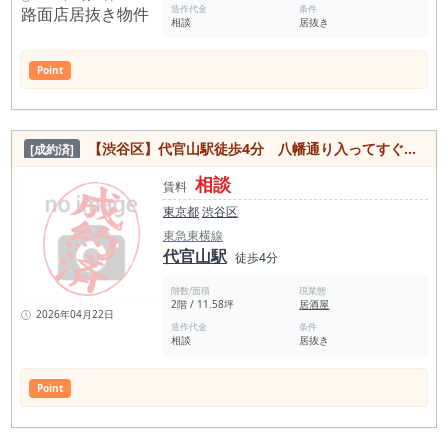
造作代金
条件
相談
居抜き
Point
【渋谷区】代官山駅徒歩4分 八幡通り入ってすぐの好立地！和食店居抜き店舗
[成約済]
相談
賃料
東京都
渋谷区
東急東横線
代官山駅
徒歩4分
階数/面積
現業態
2階 / 11.58坪
居酒屋
2026年04月22日
造作代金
条件
相談
居抜き
Point