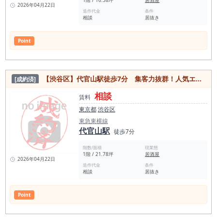
1階 / 16.58坪
居酒屋
2026年04月22日
造作代金
条件
相談
居抜き
Point
【渋谷区】代官山駅徒歩7分 集客力抜群！人気エリアの1階路面店舗
[成約済]
相談
賃料
東京都
渋谷区
東急東横線
代官山駅
徒歩7分
階数/面積
現業態
1階 / 21.78坪
居酒屋
2026年04月22日
造作代金
条件
相談
居抜き
Point