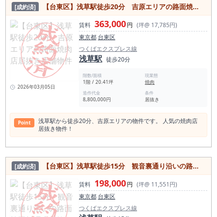
【台東区】浅草駅徒歩20分 吉原エリアの路面焼肉店居抜き店舗物件
[成約済]
363,000
賃料
円
(坪@ 17,785円)
東京都
台東区
つくばエクスプレス線
浅草駅
徒歩20分
階数/面積
現業態
1階 / 20.41坪
焼肉
2026年03月05日
造作代金
条件
8,800,000円
居抜き
浅草駅から徒歩20分、吉原エリアの物件です。 人気の焼肉店
Point
居抜き物件！
【台東区】浅草駅徒歩15分 観音裏通り沿いの路面韓国料理店居抜き物件
[成約済]
198,000
賃料
円
(坪@ 11,551円)
東京都
台東区
つくばエクスプレス線