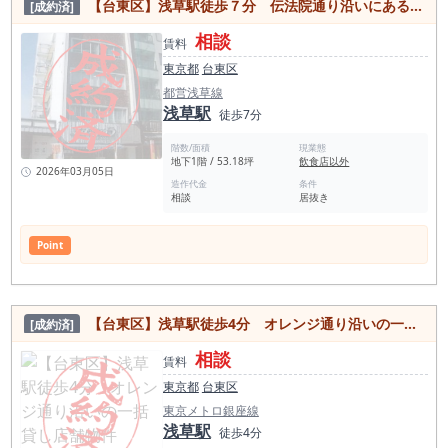
【台東区】浅草駅徒歩７分 伝法院通り沿いにあるカラオケ店舗居抜き物件！
[成約済]
2023年 24,717円 2022年 25,502円 2021年 25,621円 ＜浅草駅
飲食店数 1964件＞（食べログ調べ） 観光地の特徴が大きく
相談
出ている飲食店店分布になっている。 和食、カフェ、スイーツ
賃料
店のシェアは東京都内でも突出しており、カフェが3位になる
東京都
台東区
のは他にはない。 スイーツ店も4位の236店は他にはない。 比
較的穴があるとすると、中華料理、焼肉、カレーは店数も少な
都営浅草線
く、割って入る余地はありそう。 和食 620店 居酒屋
浅草駅
徒歩7分
483店 カフェ 307店 スイーツ店 236店 洋食・西洋料理 198
店 バー 196店 中華料理 102店 ラーメン店 89店
階数/面積
現業態
アジアエスニック 74店 焼肉ホルモン 68店 パン・サンドイッ
地下1階 / 53.18坪
飲食店以外
チ 64店 カレー 49店 ＜浅草駅周辺スポット情報＞ 浅草寺 浅草
2026年03月05日
エリア 雷門 浅草神社 宝蔵門 新仲見世商店街 観音通り 浅草花
造作代金
条件
相談
居抜き
やしき 浅草演芸ホール 傳法院通 浅草花劇場 浅草雷門通り商店
街 オレンジ通り 本龍院 待乳山聖天 伝法院庭園 東京浅草画廊
Gei藝 浅草寺 影向堂 四万六千日 ほおずき市 浅草リトルシアタ
Point
ー 浅草ロックス 浅草公会堂 浅草歳の市 曙湯 浅草六区ゆめまち
劇場 浅草文化観光センター 台東区立 待乳山聖天公園 スターの
広場 浅草ハレテラス 浅草観音戒殺碑 <浅草駅 一日平均の乗降
客数> 東京メトロ浅草駅 84,355人 2022年 都営浅草線浅草
駅 45,976人 2022年 東武スカイツリーライン浅草駅
【台東区】浅草駅徒歩4分 オレンジ通り沿いの一括貸し店舗物件
[成約済]
38,346人 2023年 合計168,677人
相談
賃料
東京都
台東区
東京メトロ銀座線
浅草駅
徒歩4分