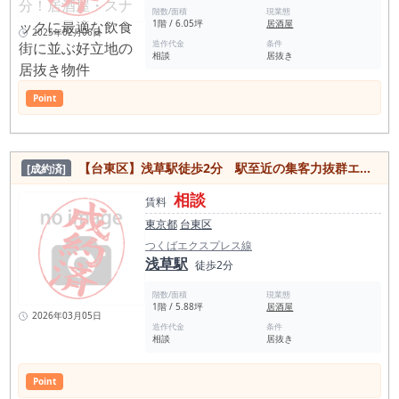
階数/面積
現業態
1階 / 6.05坪
居酒屋
2025年02月06日
造作代金
条件
相談
居抜き
Point
【台東区】浅草駅徒歩2分 駅至近の集客力抜群エリア！内装美麗な居抜き物件
[成約済]
相談
賃料
東京都
台東区
つくばエクスプレス線
浅草駅
徒歩2分
階数/面積
現業態
1階 / 5.88坪
居酒屋
2026年03月05日
造作代金
条件
相談
居抜き
Point