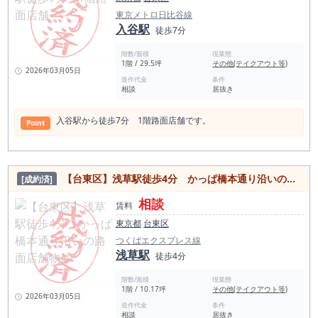
東京メトロ日比谷線
入谷駅
徒歩7分
階数/面積
現業態
1階 / 29.5坪
その他(テイクアウト等)
2026年03月05日
造作代金
条件
相談
居抜き
入谷駅から徒歩7分 1階路面店舗です。
Point
【台東区】浅草駅徒歩4分 かっぱ橋本通り沿いの路面店舗物件
[成約済]
相談
賃料
東京都
台東区
つくばエクスプレス線
浅草駅
徒歩4分
階数/面積
現業態
1階 / 10.17坪
その他(テイクアウト等)
2026年03月05日
造作代金
条件
相談
居抜き