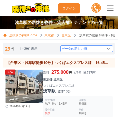
ログイン
浅草駅の居抜き物件・貸店舗・テナントの一覧
居抜きの神様Home
東京都
台東区
浅草駅の居抜き物件・貸店
29
件
1～29件表示
【台東区・浅草駅徒歩10分】つくばエクスプレス線 16.45坪・24時間利用可能な飲食店居抜き物件 角地で視認性良好・土日祝営業可
275,000
New
賃料
円
(坪@ 16,717円)
東京都
台東区
つくばエクスプレス線
浅草駅
徒歩10分
階数/面積
現業態
地下1階 / 16.45坪
居酒屋
2026年07月14日
造作代金
条件
無償
居抜き