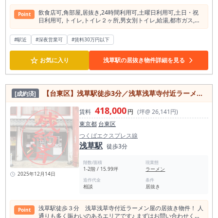
飲⾷店可,⾓部屋,居抜き,24時間利⽤可,⼟曜⽇利⽤可,⼟⽇・祝
Point
⽇利⽤可, トイレ,トイレ２ヶ所,男⼥別トイレ,給湯,都市ガス,冷
房,暖房,エアコン２台以上,ビルトインエアコン
#駅近
#深夜営業可
#賃料30万円以下
☆
お気に入り
浅草駅の居抜き物件詳細を見る
【台東区】浅草駅徒歩3分／浅草浅草寺付近ラーメン屋／居抜き物件！
[成約済]
418,000
賃料
円
(坪@ 26,141円)
東京都
台東区
つくばエクスプレス線
浅草駅
徒歩3分
階数/面積
現業態
1-2階 / 15.99坪
ラーメン
2025年12月14日
造作代金
条件
相談
居抜き
浅草駅徒歩３分 浅草浅草寺付近ラーメン屋の居抜き物件！ 人
Point
通りも多く賑わいのあるエリアです♪ まずはお問い合わせくだ