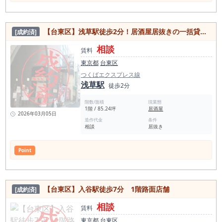
【台東区】浅草駅徒歩2分！居酒屋居抜きの一括貸し店舗物件
[成約済]
相談
賃料
東京都
台東区
つくばエクスプレス線
浅草駅
徒歩2分
階数/面積
現業態
1階 / 85.24坪
居酒屋
2026年03月05日
造作代金
条件
相談
居抜き
Point
【台東区】入谷駅徒歩7分 1階路面店舗
[成約済]
相談
賃料
東京都
台東区