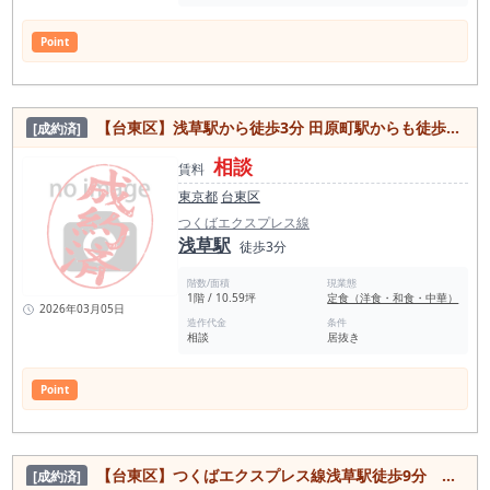
Point
【台東区】浅草駅から徒歩3分 田原町駅からも徒歩7分 かっぱ橋本通りに面した路面の「ときわ食堂」居抜き物件
[成約済]
相談
賃料
東京都
台東区
つくばエクスプレス線
浅草駅
徒歩3分
階数/面積
現業態
1階 / 10.59坪
定食（洋食・和食・中華）
2026年03月05日
造作代金
条件
相談
居抜き
Point
【台東区】つくばエクスプレス線浅草駅徒歩9分 都市ガス使用 内装美麗カウンター付き居抜き物件
[成約済]