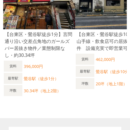
【台東区・鶯谷駅徒歩1分】言問
【台東区・鶯谷駅徒歩10分
通り沿い交差点角地のガールズ
山手線・飲食店可の居抜
バー居抜き物件／業態制限な
件 設備充実で即営業可
し・約30.34坪
462,000円
賃料
396,000円
賃料
鶯谷駅（徒歩10分
最寄駅
鶯谷駅（徒歩1分）
最寄駅
20坪（地上1階）
坪数
30.34坪（地上2階）
坪数