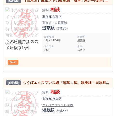
【台東区】東京メトロ銀座線「浅草」駅から徒歩7分！他路線も利用可能！大通り交差点の角地でオススメ居抜き物件
[成約済]
相談
賃料
東京都
台東区
東京メトロ銀座線
浅草駅
徒歩7分
階数/面積
現業態
1階 / 18.06坪
居酒屋
2026年03月05日
造作代金
条件
相談
居抜き
Point
つくばエクスプレス線「浅草」駅、銀座線「田原町」駅から徒歩5分！居酒屋・スナックに最適な飲食街に並ぶ好立地の居抜き物件
[成約済]
相談
賃料
東京都
台東区
つくばエクスプレス線
浅草駅
徒歩5分