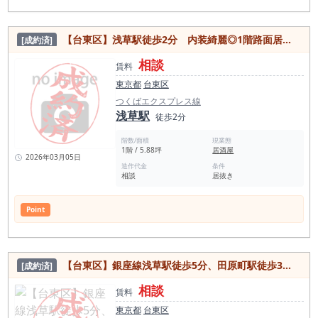
【台東区】浅草駅徒歩2分 内装綺麗◎1階路面居抜き物件
[成約済]
相談
賃料
東京都
台東区
つくばエクスプレス線
浅草駅
徒歩2分
階数/面積
現業態
1階 / 5.88坪
居酒屋
2026年03月05日
造作代金
条件
相談
居抜き
Point
【台東区】銀座線浅草駅徒歩5分、田原町駅徒歩3分の駅近！雷門通りに面した視認性◎のビル物件
[成約済]
相談
賃料
東京都
台東区