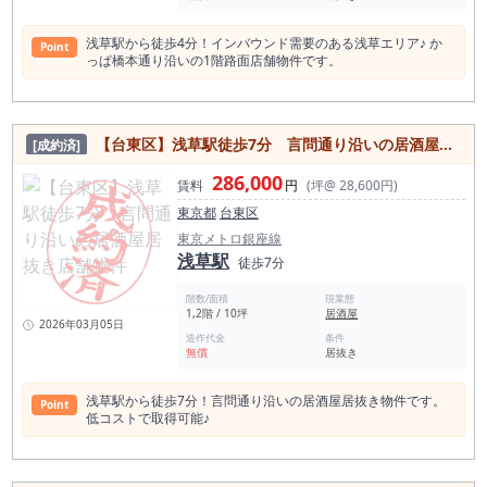
浅草駅から徒歩4分！インバウンド需要のある浅草エリア♪ か
Point
っぱ橋本通り沿いの1階路面店舗物件です。
【台東区】浅草駅徒歩7分 言問通り沿いの居酒屋居抜き店舗物件
[成約済]
286,000
賃料
円
(坪@ 28,600円)
東京都
台東区
東京メトロ銀座線
浅草駅
徒歩7分
階数/面積
現業態
1,2階 / 10坪
居酒屋
2026年03月05日
造作代金
条件
無償
居抜き
浅草駅から徒歩7分！言問通り沿いの居酒屋居抜き物件です。
Point
低コストで取得可能♪