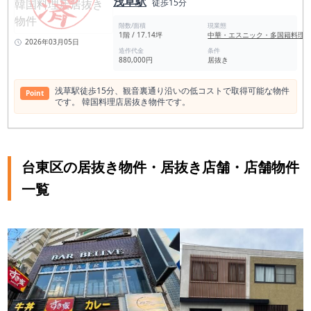
浅草駅
徒歩15分
階数/面積
現業態
1階 / 17.14坪
中華・エスニック・多国籍料理
2026年03月05日
造作代金
条件
880,000円
居抜き
浅草駅徒歩15分、観音裏通り沿いの低コストで取得可能な物件
Point
です。 韓国料理店居抜き物件です。
台東区の居抜き物件・居抜き店舗・店舗物件
一覧