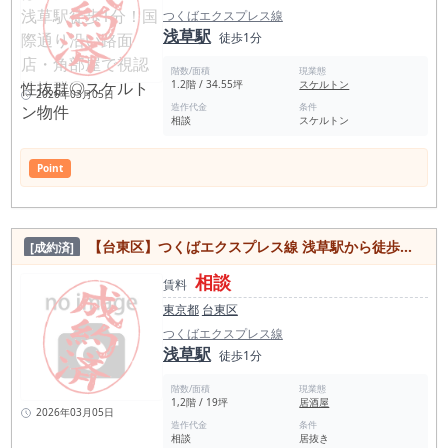
つくばエクスプレス線
浅草駅
徒歩1分
階数/面積
現業態
1.2階 / 34.55坪
スケルトン
2026年03月05日
造作代金
条件
相談
スケルトン
Point
【台東区】つくばエクスプレス線 浅草駅から徒歩約1分の駅目の前！人気エリア、物販・飲食可能居抜き物件
[成約済]
相談
賃料
東京都
台東区
つくばエクスプレス線
浅草駅
徒歩1分
階数/面積
現業態
1,2階 / 19坪
居酒屋
2026年03月05日
造作代金
条件
相談
居抜き