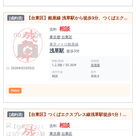
【台東区】銀座線 浅草駅から徒歩3分、つくばエクスプレス線 浅草駅から徒歩5分！浅草1丁目繁華街、雷門柳小路沿い好立地！一棟貸し居抜き物件
[成約済]
相談
賃料
東京都
台東区
東京メトロ銀座線
浅草駅
徒歩3分
階数/面積
現業態
1,2,3階 / 30.36坪
居酒屋
2026年03月05日
造作代金
条件
相談
居抜き
Point
【台東区】つくばエクスプレス線浅草駅徒歩1分！国際通り沿い路面店・角部屋で視認性抜群◎スケルトン物件
[成約済]
相談
賃料
東京都
台東区