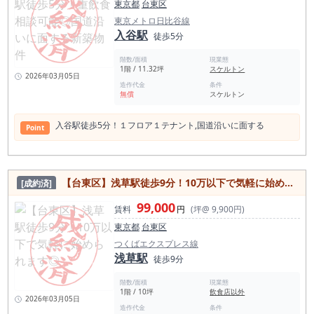
東京都
台東区
東京メトロ日比谷線
入谷駅
徒歩5分
階数/面積
現業態
1階 / 11.32坪
スケルトン
2026年03月05日
造作代金
条件
無償
スケルトン
入谷駅徒歩5分！１フロア１テナント,国道沿いに⾯する
Point
【台東区】浅草駅徒歩9分！10万以下で気軽に始められます◎
[成約済]
99,000
賃料
円
(坪@ 9,900円)
東京都
台東区
つくばエクスプレス線
浅草駅
徒歩9分
階数/面積
現業態
1階 / 10坪
飲食店以外
2026年03月05日
造作代金
条件