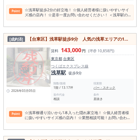
☆浅草駅徒歩2分の好立地！ ☆個人経営者様に扱いやすいサイ
Point
ズ感の店内！ ☆是非一度お問い合わせください！ ＜浅草駅の
店舗賃料相場情報（直近1年間）＞ 平均坪単価 24,477円
最も高い坪単価 88,978円 最低坪単価 4,677円 一番多い階
地上１階 ＜浅草駅の平均賃料相場年別推移＞（2021年〜
2024年） 平均坪単価 2024年 26,154円 2023年 24,717円 2022
【台東区】浅草駅徒歩9分 人気の浅草エリアの1階路面店舗！
[成約済]
年 25,502円 2021年 25,621円 ＜浅草駅飲食店数 1964件＞
（食べログ調べ） 観光地の特徴が大きく出ている飲食店店分布
143,000
になっている。 和食、カフェ、スイーツ店のシェアは東京都内
賃料
円
(坪@ 10,858円)
でも突出しており、カフェが3位になるのは他にはない。 スイ
東京都
台東区
ーツ店も4位の236店は他にはない。 比較的穴があるとする
と、中華料理、焼肉、カレーは店数も少なく、割って入る余地
つくばエクスプレス線
はありそう。 和食 620店 居酒屋 483店 カフェ 307店
浅草駅
徒歩9分
スイーツ店 236店 洋食・西洋料理 198店 バー
196店 中華料理 102店 ラーメン店 89店 アジアエスニック 74
階数/面積
現業態
店 焼肉ホルモン 68店 パン・サンドイッチ 64店 カレー 49店 ＜
1階 / 13.17坪
バー・スナック
浅草駅周辺スポット情報＞ 浅草寺 浅草エリア 雷門 浅草神社 宝
2026年03月05日
蔵門 新仲見世商店街 観音通り 浅草花やしき 浅草演芸ホール 傳
造作代金
条件
相談
居抜き
法院通 浅草花劇場 浅草雷門通り商店街 オレンジ通り 本龍院 待
乳山聖天 伝法院庭園 東京浅草画廊Gei藝 浅草寺 影向堂 四万六
千日 ほおずき市 浅草リトルシアター 浅草ロックス 浅草公会堂
☆浅草柳通り沿いから1本入った隠れ家立地！ ☆個人経営者様
Point
浅草歳の市 曙湯 浅草六区ゆめまち劇場 浅草文化観光センター
に扱いやすいサイズ感の店内！ ☆業態相談可能！お問い合わせ
台東区立 待乳山聖天公園 スターの広場 浅草ハレテラス 浅草観
ください！ ＜浅草駅の店舗賃料相場情報（直近1年間）＞ 平均
音戒殺碑 <浅草駅 一日平均の乗降客数> 東京メトロ浅草駅
坪単価 24,477円 最も高い坪単価 88,978円 最低坪単価
84,355人 2022年 都営浅草線浅草駅 45,976人 2022年 東武
4,677円 一番多い階 地上１階 ＜浅草駅の平均賃料相場
スカイツリーライン浅草駅 38,346人 2023年 合計168,677
年別推移＞（2021年〜2024年） 平均坪単価 2024年 26,154円
人