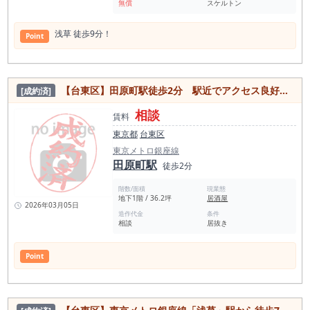
無償
スケルトン
浅草 徒歩9分！
Point
【台東区】田原町駅徒歩2分 駅近でアクセス良好！専門階段ありの居抜き物件
[成約済]
相談
賃料
東京都
台東区
東京メトロ銀座線
田原町駅
徒歩2分
階数/面積
現業態
地下1階 / 36.2坪
居酒屋
2026年03月05日
造作代金
条件
相談
居抜き
Point