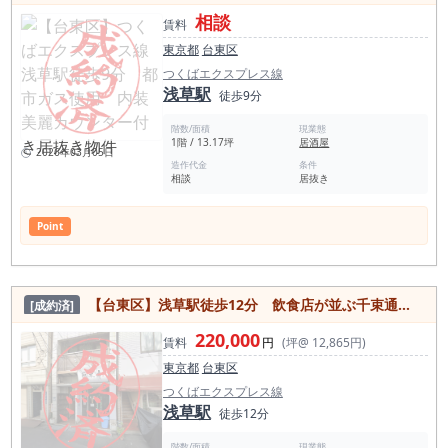
相談
賃料
東京都
台東区
つくばエクスプレス線
浅草駅
徒歩9分
階数/面積
現業態
1階 / 13.17坪
居酒屋
2026年03月05日
造作代金
条件
相談
居抜き
Point
【台東区】浅草駅徒歩12分 飲食店が並ぶ千束通り至近セントラルキッチン居抜き店舗！
[成約済]
220,000
賃料
円
(坪@ 12,865円)
東京都
台東区
つくばエクスプレス線
浅草駅
徒歩12分
階数/面積
現業態