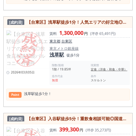
さい！
【台東区】浅草駅徒歩1分！人気エリアの好立地◎飲食店相談可能バルコニー付物件
[成約済]
1,300,000
賃料
円
(坪@ 65,491円)
東京都
台東区
東京メトロ銀座線
浅草駅
徒歩1分
階数/面積
現業態
1階 / 19.85坪
定食（洋食・和食・中華）
2026年03月05日
造作代金
条件
無償
スケルトン
浅草駅徒歩1分！
Point
【台東区】入谷駅徒歩5分！重飲食相談可能◎国道沿いに面する新築物件
[成約済]
399,300
賃料
円
(坪@ 35,273円)