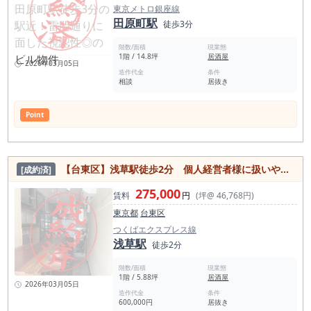
東京メトロ銀座線
田原町駅
徒歩3分
階数/面積
現業態
1階 / 14.8坪
居酒屋
2026年03月05日
造作代金
条件
相談
居抜き
Point
【台東区】浅草駅徒歩2分 個人経営者様に扱いやすいサイズ感の店内！
[成約済]
275,000
賃料
円
(坪@ 46,768円)
東京都
台東区
つくばエクスプレス線
浅草駅
徒歩2分
階数/面積
現業態
1階 / 5.88坪
居酒屋
2026年03月05日
造作代金
条件
600,000円
居抜き