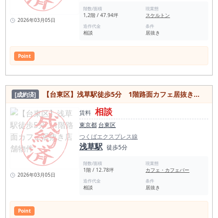
階数/面積
現業態
1,2階 / 47.94坪
スケルトン
2026年03月05日
造作代金
条件
相談
居抜き
Point
【台東区】浅草駅徒歩5分 1階路面カフェ居抜き店舗物件
[成約済]
相談
賃料
東京都
台東区
つくばエクスプレス線
浅草駅
徒歩5分
階数/面積
現業態
1階 / 12.78坪
カフェ・カフェバー
2026年03月05日
造作代金
条件
相談
居抜き
Point