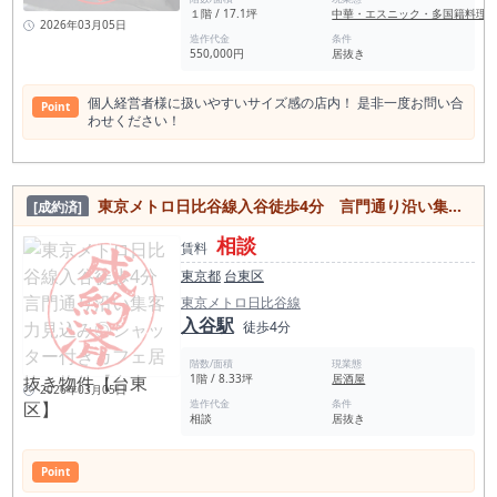
１階 / 17.1坪
中華・エスニック・多国籍料理
2026年03月05日
造作代金
条件
550,000円
居抜き
個人経営者様に扱いやすいサイズ感の店内！ 是非一度お問い合
Point
わせください！
東京メトロ日比谷線入谷徒歩4分 言門通り沿い集客力見込み◎シャッター付きカフェ居抜き物件【台東区】
[成約済]
相談
賃料
東京都
台東区
東京メトロ日比谷線
入谷駅
徒歩4分
階数/面積
現業態
1階 / 8.33坪
居酒屋
2026年03月05日
造作代金
条件
相談
居抜き
Point