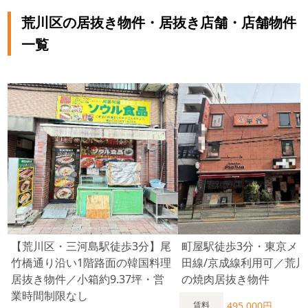
荒川区の居抜き物件・居抜き店舗・店舗物件
一覧
【荒川区・三河島駅徒歩3分】尾
町屋駅徒歩3分・東京メ
竹橋通り沿い1階路面の韓国料理
田線/京成線利用可／荒川
居抜き物件／小箱約9.37坪・営
の焼肉居抜き物件
業時間制限なし
495,000円
賃料