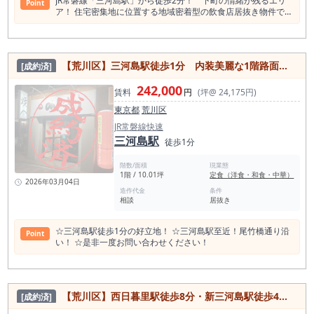
JR常磐線「三河島駅」から徒歩2分！ 下町の情緒が残るエリ
Point
夜営業を組み合わせる小箱韓国料理店、テイクアウトに頼りす
ア！ 住宅密集地に位置する地域密着型の飲食店居抜き物件で
ぎず店内利用を重視する地域密着型の飲食店など、無理のない
す！ 焼き台・換気ダクトなど主要設備完備で、居抜きならでは
人員体制で営業計画を組みやすい広さです。 現況は韓国料理店
の即時営業可能！
居抜きです。既存の内装や厨房設備、客席レイアウトを活用で
きる場合、スケルトンから店舗を作る場合と比べて、開業準備
期間や工事範囲を抑えられる可能性があります。同業態または
【荒川区】三河島駅徒歩1分 内装美麗な1階路面のお弁当屋居抜き物件！
[成約済]
近い業態で検討する場合は、厨房動線、排気、給排水、電気・
ガス容量、空調、客席配置、看板掲出位置を内見時にご確認く
242,000
賃料
円
(坪@ 24,175円)
ださい。 業態業種制限としてカラオケは不可です。 営業時間
の制限はありませんが、営業内容、近隣環境、設備条件につい
東京都
荒川区
ては事前確認が必要です。 また、故障品としてコールドテーブ
JR常磐線快速
ルの記載がありますので、使用可否や修繕要否は現地でご確認
三河島駅
ください。 三河島駅徒歩3分、尾竹橋通り沿い、1階路面、約
徒歩1分
9.37坪の韓国料理店居抜き。 大きな投資で広く勝負する物件で
はなく、小さく始めて、地域の固定客を積み上げたい方におす
階数/面積
現業態
すめの募集案件です。 韓国料理・韓国酒場で出店を検討してい
1階 / 10.01坪
定食（洋食・和食・中華）
2026年03月04日
る方は、ぜひ一度ご内見ください。
造作代金
条件
相談
居抜き
☆三河島駅徒歩1分の好立地！ ☆三河島駅至近！尾竹橋通り沿
Point
い！ ☆是非一度お問い合わせください！
【荒川区】西日暮里駅徒歩8分・新三河島駅徒歩4分 目の前の駐車場2台使用可能！同業種であればすぐに出店◎居抜き物件
[成約済]