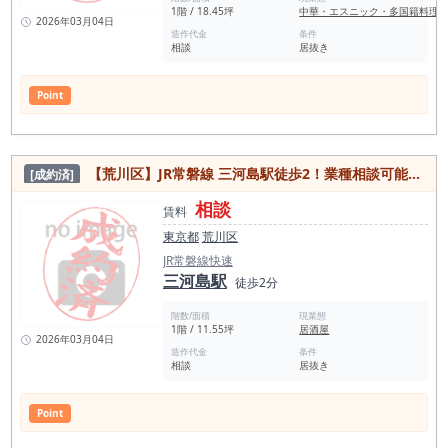
1階 / 18.45坪
中華・エスニック・多国籍料理
2026年03月04日
造作代金
条件
相談
居抜き
Point
【荒川区】JR常磐線 三河島駅徒歩2！業種相談可能カウンター付き居抜き物件
[成約済]
相談
賃料
東京都
荒川区
JR常磐線快速
三河島駅
徒歩2分
階数/面積
現業態
1階 / 11.55坪
居酒屋
2026年03月04日
造作代金
条件
相談
居抜き
Point