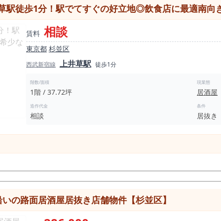
本物件は約2.5坪とコンパクトな店舗ですが、この規模だからこそ成立しや
草駅徒歩1分！駅でてすぐの好立地◎飲食店に最適南向
・回転率を高めやすい このように、固定費を抑えながら効率的に運営したい方に適した条
相談
動線が生まれやすく、日常利用を積み重ねた売上構築が期待できます。 ■ 居抜きのため開
賃料
 ・厨房設備の活用 ・内装の流用 ・既存レイアウトの利用 が見込め
東京都
杉並区
料13.2万円（税込）という設
すい点で魅力があります。 ・損益分岐点を低く設定しやすい ・価格帯の
上井草駅
西武新宿線
徒歩1分
という、飲食店開業において重要な要素がバランス良く揃った内容です。 特に、 ・まず1店舗目
階数/面積
現業態
・固定費を抑えた運営を重視する方 にとって検討しやすい物件と言えます。 このような「駅
1階 / 37.72坪
居酒屋
場合は検討が進みやすい傾向があります。 内見は無料です。 現地をご確認いただくことで、動
造作代金
条件
ます。 少しでも条件に合う場合は、まずは現地をご確認ください。 同様の条件
相談
居抜き
で探すと、時間がかかる
沿いの路面居酒屋居抜き店舗物件【杉並区】