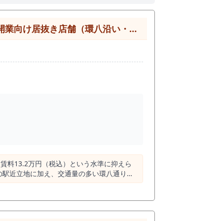
居抜き店舗（環八沿い・低資金モデル）
賃料13.2万円（税込）という水準に抑えら
する駅で、都心主要駅ほどの規模ではないもの
第でポジションを確保しやすいエリアです。
密着型の営業と相性の良い立地と言えます。