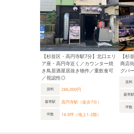
【杉並区・高円寺駅7分】北口エリ
【杉
ア座・高円寺近く／カウンター焼
商店
き鳥居酒屋居抜き物件／重飲食可
グバー
／視認性◎
賃料
286,000円
賃料
最寄
高円寺駅（徒歩7分）
最寄駅
坪数
16.9坪（地上1-2階）
坪数