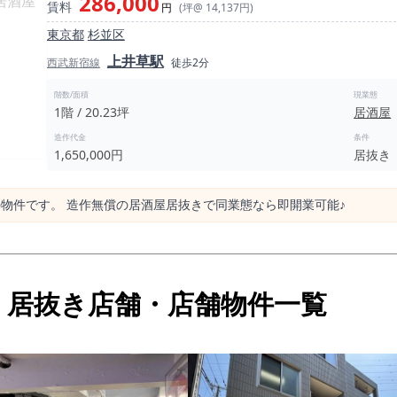
286,000
賃料
円
(坪@ 14,137円)
東京都
杉並区
上井草駅
西武新宿線
徒歩2分
階数/面積
現業態
1階 / 20.23坪
居酒屋
造作代金
条件
1,650,000円
居抜き
物件です。 造作無償の居酒屋居抜きで同業態なら即開業可能♪
・居抜き店舗・店舗物件一覧