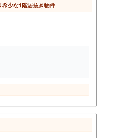
すい運営形態があります。 ・初期投資を抑えや
き希少な1階居抜き物件
業しやすい条件
るため、同業態であれば開業時の負担を抑えつ
設計に余裕が持てる ・長期的な運営を見据
を形にしたい
近×小規模×居抜
ケースもあります。 この条件の物件は常時出ているものではありません。 条件に合う場合は、まずは現地をご確認ください。