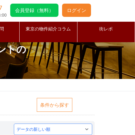
7
会員登録（無料）
ログイン
:00
問
東京の物件紹介コラム
街レポ
ントの
条件から探す