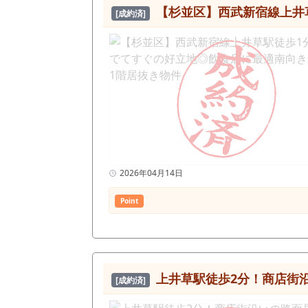
■ 約2.5坪というサイズの特徴 
【杉並区】西武新宿線上井
[成約済]
すい ・家賃負担が軽い ・一人、または少人数での運営が可能 
件です。 ■ 立ち飲み業態との相性 本物件は、立ち飲み・軽飲食・テイクアウト併用など、短時間利用を前提とした業態と相性の良いサイズです。特に環
八沿いという立地は、「帰宅途中に立ち寄る」
現況は居酒屋の居抜きとなっており、
つ、比較的スムーズな立ち上げが可能です。 ■ 賃料13.2万円というバランス 駅徒歩1分・路面という条件でありながら、賃
定は、固定費のコントロールがしや
えやすい このような条件は、開業初期のリスク管理において重要なポイントです。 ■ 総評 本物件は、 ・駅徒歩1分 ・路面店 ・コンパクトサイズ（約
2.5坪） ・比較的抑えられた賃料 ・居抜き 
方 ・一人で運営できる規模から始めたい方 
き」の条件は、常に多く出るものではなく、条件が合う
線・視認性・運営イメージが具体化し、判断材料が整理されやすくなり
2026年04月14日
Point
上井草駅徒歩2分！商店街
[成約済]