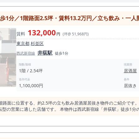
分／1階路面2.5坪・賃料13.2万円／立ち飲み・一人開業向け
132,000
賃料
円
(坪@ 51,968円)
東京都
杉並区
井荻駅
西武新宿線
徒歩1分
階数/面積
現業態
1階 / 2.54坪
居酒屋
造作代金
条件
1,100,000円
居抜き
階路面に位置する、約2.5坪の立ち飲み居酒屋居抜き物件のご紹介です。
新宿線「井荻駅」徒歩1分の駅近立地に加え、交通量の多い環八通り沿
性が確保しやすいポジションです。井荻駅は1日平均約1.7万人が利用
おり、日常的な飲食需要が見込める点が特徴です。 また、半径500m圏内の飲食店は約61件、その
数存在するものの過度に密集している環境ではなく、業態やコンセプト次
飲み形式の業態は、回転率と価格設計による売上構築がしやすく、地域