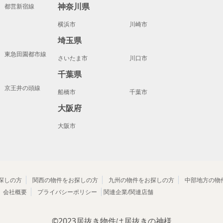
神奈川県
都営新宿線
横浜市
川崎市
埼玉県
東急田園都市線
さいたま市
川口市
千葉県
京王井の頭線
船橋市
千葉市
大阪府
大阪市
探しの方
関西の物件をお探しの方
九州の物件をお探しの方
中部地方の物
会社概要
プライバシーポリシー
関連企業/関連店舗
©2023
居抜き物件は居抜きの神様