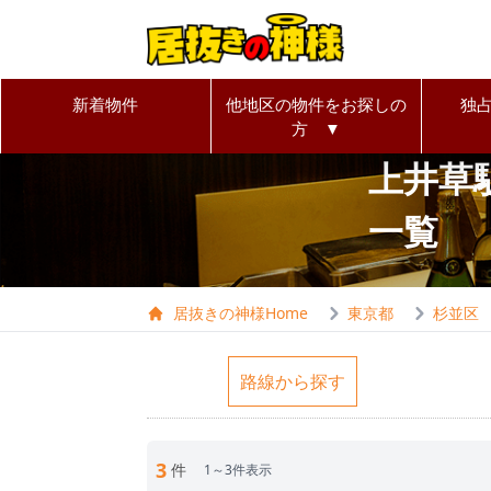
新着物件
他地区の物件をお探しの
独
方 ▼
上井草
一覧
居抜きの神様Home
東京都
杉並区
路線から探す
3
件
1～3件表示