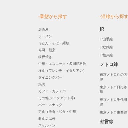
-業態から探す
-沿線から探
JR
居酒屋
ラーメン
JR山手線
うどん・そば・麺類
JR総武線
寿司・割烹
JR根岸線
鉄板焼き
中華・エスニック・多国籍料理
メトロ線
洋食（フレンチ・イタリアン）
東京メトロ丸の内
ダイニングバー
線
焼肉
東京メトロ日比谷
カフェ・カフェバー
線
その他(テイクアウト等)
東京メトロ千代田
線
バー・スナック
定食（洋食・和食・中華）
東京メトロ東西線
飲食店以外
都営線
スケルトン