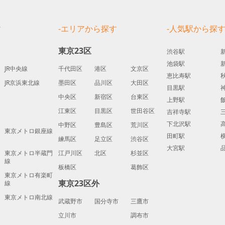
す
-エリアから探す
-人気駅から探
東京23区
渋谷駅
池袋駅
JR中央線
千代田区
港区
文京区
恵比寿駅
JR京浜東北線
墨田区
品川区
大田区
目黒駅
中央区
新宿区
台東区
上野駅
江東区
目黒区
世田谷区
吉祥寺駅
下北沢駅
中野区
豊島区
荒川区
東京メトロ銀座線
田町駅
練馬区
足立区
渋谷区
大宮駅
東京メトロ半蔵門
江戸川区
北区
杉並区
線
板橋区
葛飾区
東京メトロ有楽町
東京23区外
線
東京メトロ南北線
武蔵野市
国分寺市
三鷹市
立川市
調布市