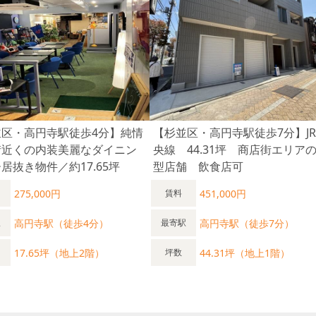
並区・高円寺駅徒歩4分】純情
【杉並区・高円寺駅徒歩7分】J
街近くの内装美麗なダイニン
央線 44.31坪 商店街エリア
居抜き物件／約17.65坪
型店舗 飲食店可
275,000円
451,000円
賃料
高円寺駅（徒歩4分）
高円寺駅（徒歩7分）
駅
最寄駅
17.65坪（地上2階）
44.31坪（地上1階）
坪数