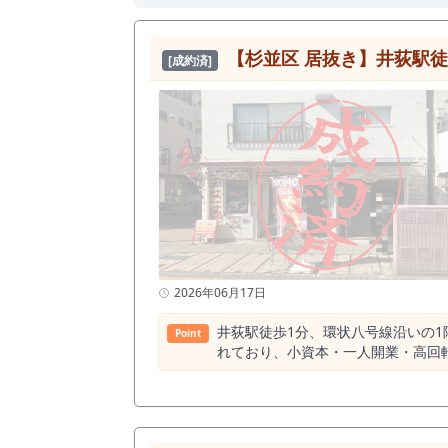
【杉並区 居抜き】井荻駅徒歩1
[成約済]
2026年06月17日
井荻駅徒歩1分、環状八号線沿いの1
Point
れており、小資本・一人開業・高回転型の営業に適した店舗です。 本物件は西武
いに面しており、通行人からの視認
の、住宅エリアとして安定した生活導線が形成されて
うち居酒屋は13件と、競合は一定
特に本物件のような小規模かつ立ち