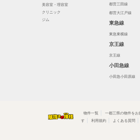
都営三田線
美容室・理容室
クリニック
都営大江戸線
ジム
東急線
東急東横線
京王線
京王線
小田急線
小田急小田原線
物件一覧
一都三県の物件をお
す
利用規約
よくある質問