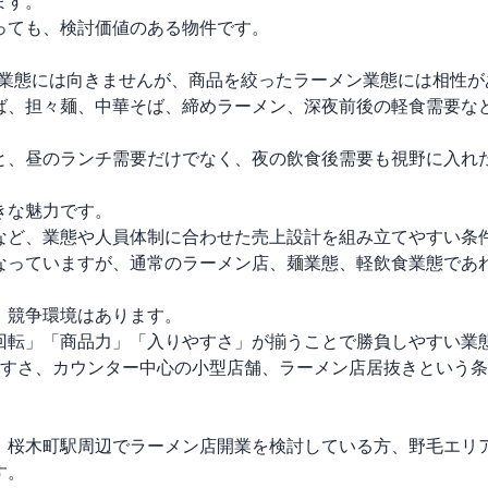
す。

ても、検討価値のある物件です。

る業態には向きませんが、商品を絞ったラーメン業態には相性が
ば、担々麺、中華そば、締めラーメン、深夜前後の軽食需要な
と、昼のランチ需要だけでなく、夜の飲食後需要も視野に入れた
な魅力です。

など、業態や人員体制に合わせた売上設計を組み立てやすい条件
なっていますが、通常のラーメン店、麺業態、軽飲食業態であれ
競争環境はあります。

回転」「商品力」「入りやすさ」が揃うことで勝負しやすい業態
やすさ、カウンター中心の小型店舗、ラーメン店居抜きという
、桜木町駅周辺でラーメン店開業を検討している方、野毛エリ
。
