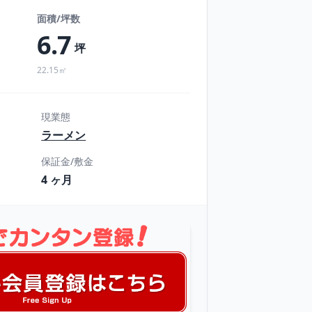
面積/坪数
6.7
坪
22.15㎡
現業態
ラーメン
保証金/敷金
4 ヶ月