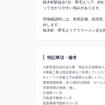
桜木町駅徒歩1分、野毛エリア、約6
って分かりやすい強みがあります。

現地確認時には、厨房設備、給排気
めします。

桜木町・野毛エリアでラーメン店を
特記事項・備考
※家賃保証会社加入要、指定火災保険加入
※看板工事は指定業者をご利用していただ
※インフラ容量は予め調査をお願いいたし
業態業種制限：有り(風営法関係、ガールズバ
営業時間の制限：無し

企画料:1ヶ月

不動産手数料:1ヶ月

更新事務手数料:0.5ヶ月