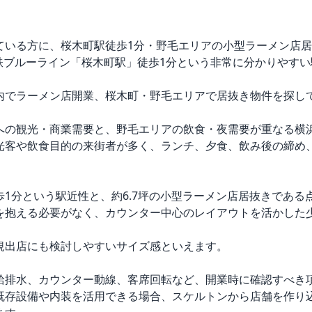
ている方に、桜木町駅徒歩1分・野毛エリアの小型ラーメン店居
下鉄ブルーライン「桜木町駅」徒歩1分という非常に分かりやす
内でラーメン店開業、桜木町・野毛エリアで居抜き物件を探して
への観光・商業需要と、野毛エリアの飲食・夜需要が重なる横浜
光客や飲食目的の来街者が多く、ランチ、夕食、飲み後の締め
1分という駅近性と、約6.7坪の小型ラーメン店居抜きである点
を抱える必要がなく、カウンター中心のレイアウトを活かした
規出店にも検討しやすいサイズ感といえます。

給排水、カウンター動線、客席回転など、開業時に確認すべき項
既存設備や内装を活用できる場合、スケルトンから店舗を作り