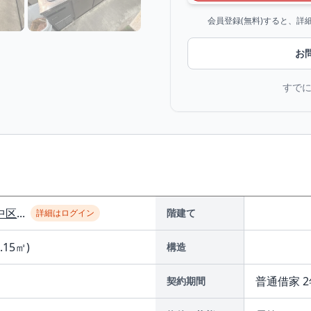
会員登録(無料)すると、
お
すで
中区
...
階建て
詳細はログイン
2.15㎡)
構造
普通借家 2
契約期間