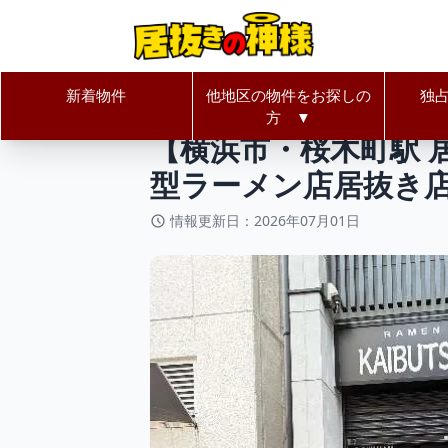
新着物件
他地区の物件をお探しの
独
居抜きの神様Home
神奈川県
横
方 ▼
【横浜市・桜木町駅 
型ラーメン店居抜き
情報更新日：2026年07月01日