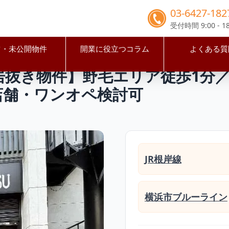
03-6427-182
受付時間 9:00 - 18
占・未公開物件
開業に役立つコラム
よくある質
浜市中区
桜木町駅
【横浜市・桜木町駅 居抜き物件】野毛エリ
居抜き物件】野毛エリア徒歩1分／6
店舗・ワンオペ検討可
JR根岸線
横浜市ブルーライン