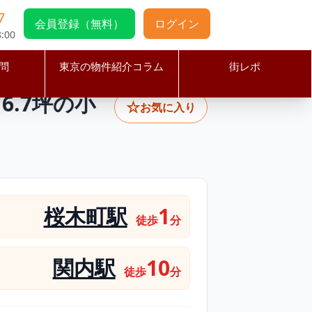
7
会員登録（無料）
ログイン
:00
問
東京の物件紹介コラム
街レポ
ア徒歩1分／6.7坪の小型ラーメン店居抜き店舗・ワンオペ検討可
.7坪の小
☆
お気に入り
桜木町駅
1
徒歩
分
関内駅
10
徒歩
分