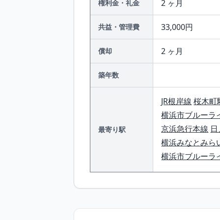
2 ヶ月
権利金・礼金
33,000円
共益・管理費
2 ヶ月
償却
築年数
JR根岸線
桜木町
横浜市ブルーラ
京浜急行本線
日
最寄り駅
横浜みなとみら
横浜市ブルーラ