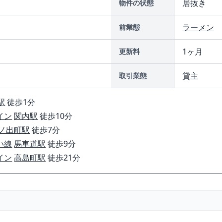
居抜き
物件の状態
ラーメン
前業態
1ヶ月
更新料
貸主
取引業態
駅
徒歩1分
イン
関内駅
徒歩10分
ノ出町駅
徒歩7分
い線
馬車道駅
徒歩9分
イン
高島町駅
徒歩21分