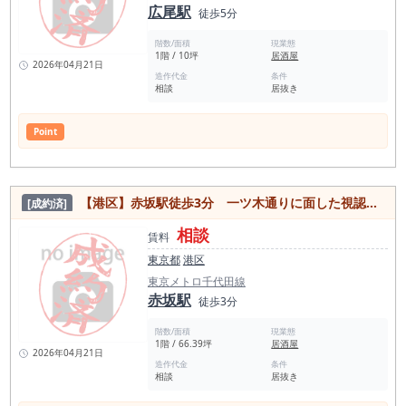
広尾駅
徒歩5分
階数/面積
現業態
1階 / 10坪
居酒屋
2026年04月21日
造作代金
条件
相談
居抜き
Point
【港区】赤坂駅徒歩3分 一ツ木通りに面した視認性良好角ビル居抜き物件
[成約済]
相談
賃料
東京都
港区
東京メトロ千代田線
赤坂駅
徒歩3分
階数/面積
現業態
1階 / 66.39坪
居酒屋
2026年04月21日
造作代金
条件
相談
居抜き