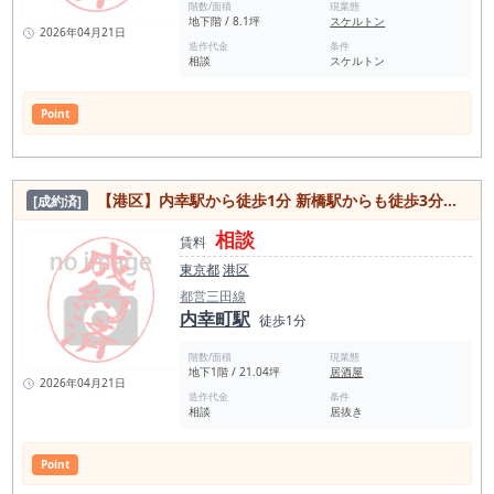
階数/面積
現業態
地下階 / 8.1坪
スケルトン
2026年04月21日
造作代金
条件
相談
スケルトン
Point
【港区】内幸駅から徒歩1分 新橋駅からも徒歩3分の駅近好立地！造作譲渡応相談、居酒屋居抜き物件
[成約済]
相談
賃料
東京都
港区
都営三田線
内幸町駅
徒歩1分
階数/面積
現業態
地下1階 / 21.04坪
居酒屋
2026年04月21日
造作代金
条件
相談
居抜き
Point