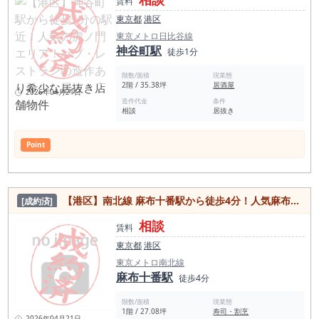
賃料
東京都
港区
東京メトロ日比谷線
神谷町駅
徒歩1分
階数/面積
現業態
2階 / 35.38坪
居酒屋
2026年04月21日
造作代金
条件
相談
居抜き
Point
【港区】南北線 麻布十番駅から徒歩4分！人気麻布十番エリアの駅近 和食店造作あり、居抜き・スケルトン選択可能物件
[成約済]
相談
賃料
東京都
港区
東京メトロ南北線
麻布十番駅
徒歩4分
階数/面積
現業態
1階 / 27.08坪
寿司・割烹
2026年04月21日