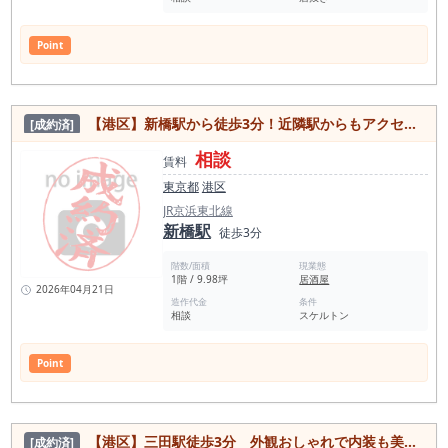
Point
【港区】新橋駅から徒歩3分！近隣駅からもアクセス可能！新橋西口通りすぐの葉華街エリア 新築店舗物件
[成約済]
相談
賃料
東京都
港区
JR京浜東北線
新橋駅
徒歩3分
階数/面積
現業態
1階 / 9.98坪
居酒屋
2026年04月21日
造作代金
条件
相談
スケルトン
Point
【港区】三田駅徒歩3分 外観おしゃれで内装も美麗！路面居抜き物件
[成約済]