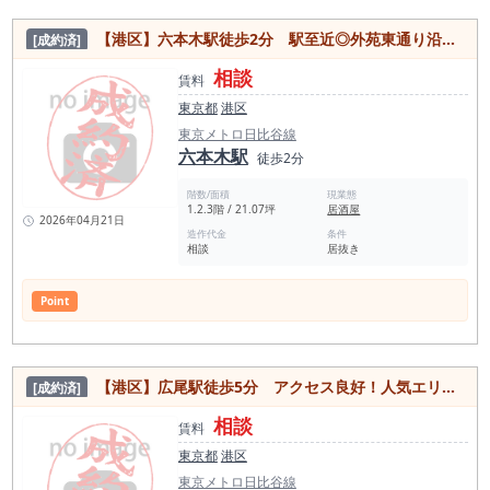
【港区】六本木駅徒歩2分 駅至近◎外苑東通り沿いで好立地！内装綺麗な居抜き物件
[成約済]
相談
賃料
東京都
港区
東京メトロ日比谷線
六本木駅
徒歩2分
階数/面積
現業態
1.2.3階 / 21.07坪
居酒屋
2026年04月21日
造作代金
条件
相談
居抜き
Point
【港区】広尾駅徒歩5分 アクセス良好！人気エリアの路面居抜き物件
[成約済]
相談
賃料
東京都
港区
東京メトロ日比谷線