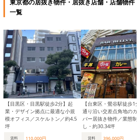
東京都の居抜き物件・居抜き店舗・店舗物件
一覧
【目黒区・目黒駅徒歩2分】起
【台東区・鶯谷駅徒歩1
業・デザイン拠点に最適な小規
通り沿い交差点角地のガ
模オフィス／スケルトン／約4.5
バー居抜き物件／業態制
坪
し・約30.34坪
110,000円
396,000円
賃料
賃料