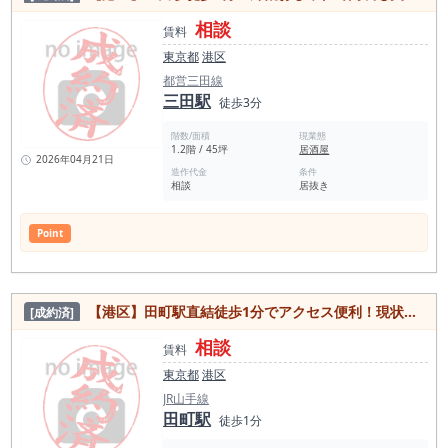
相談
賃料
東京都
港区
都営三田線
三田駅
徒歩3分
階数/面積
現業態
1.2階 / 45坪
居酒屋
2026年04月21日
造作代金
条件
相談
居抜き
Point
【港区】田町駅直結徒歩1分でアクセス便利！現状スケルトン、エアコン残置あり 各業種相談OK 3ヶ月フリーレント物件
[成約済]
相談
賃料
東京都
港区
JR山手線
田町駅
徒歩1分