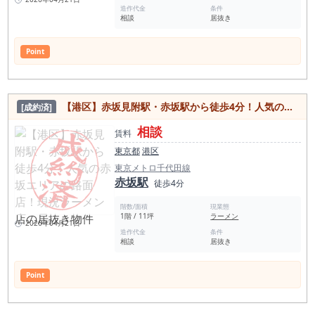
造作代金
条件
相談
居抜き
Point
【港区】赤坂見附駅・赤坂駅から徒歩4分！人気の赤坂エリアの路面店！現況ラーメン店の居抜き物件
[成約済]
相談
賃料
東京都
港区
東京メトロ千代田線
赤坂駅
徒歩4分
階数/面積
現業態
1階 / 11坪
ラーメン
2026年04月21日
造作代金
条件
相談
居抜き
Point