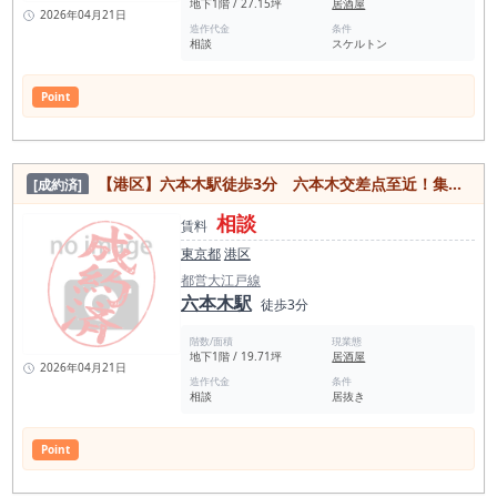
地下1階 / 27.15坪
居酒屋
2026年04月21日
造作代金
条件
相談
スケルトン
Point
【港区】六本木駅徒歩3分 六本木交差点至近！集客力抜群エリアの居抜き物件
[成約済]
相談
賃料
東京都
港区
都営大江戸線
六本木駅
徒歩3分
階数/面積
現業態
地下1階 / 19.71坪
居酒屋
2026年04月21日
造作代金
条件
相談
居抜き
Point