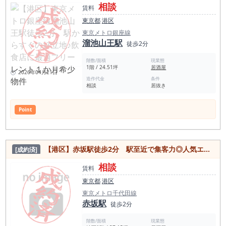
相談
賃料
東京都
港区
東京メトロ銀座線
溜池山王駅
徒歩2分
階数/面積
現業態
1階 / 24.51坪
居酒屋
2026年04月21日
造作代金
条件
相談
居抜き
Point
【港区】赤坂駅徒歩2分 駅至近で集客力◎人気エリアの使いやすい広さの物件
[成約済]
相談
賃料
東京都
港区
東京メトロ千代田線
赤坂駅
徒歩2分
階数/面積
現業態