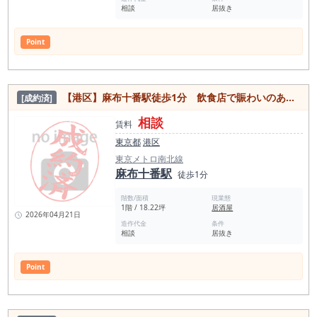
相談
居抜き
Point
【港区】麻布十番駅徒歩1分 飲食店で賑わいのある人気エリア！デザイン性の高い築浅居抜き物件
[成約済]
相談
賃料
東京都
港区
東京メトロ南北線
麻布十番駅
徒歩1分
階数/面積
現業態
1階 / 18.22坪
居酒屋
2026年04月21日
造作代金
条件
相談
居抜き
Point