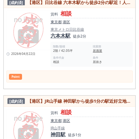
【港区】日比谷線 六本木駅から徒歩2分の駅近！人気の六本木エリアの居抜き物件
[成約済]
相談
賃料
東京都
港区
東京メトロ日比谷線
六本木駅
徒歩2分
階数/面積
現業態
2階 / 42.05坪
居酒屋
2026年04月22日
造作代金
条件
相談
居抜き
Point
【港区】JR山手線 神田駅から徒歩1分の駅近好立地な居抜き物件
[成約済]
相談
賃料
東京都
港区
JR山手線
神田駅
徒歩1分