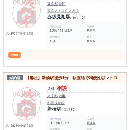
東京都
港区
東京メトロ丸ノ内線
赤坂見附駅
徒歩1分
階数/面積
現業態
2.3階 / 131.62坪
居酒屋
2026年04月21日
造作代金
条件
相談
居抜き
Point
【港区】新橋駅徒歩1分 駅直結で利便性◎レトロな雰囲気の大型商業ビル内の居抜き物件
[成約済]
相談
賃料
東京都
港区
都営浅草線
新橋駅
徒歩1分
階数/面積
現業態
地下1階 / 11坪
居酒屋
2026年04月21日
造作代金
条件