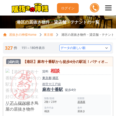
ログイン
港区の居抜き物件・貸店舗・テナントの一覧
居抜きの神様Home
東京都
港区の居抜き物件・貸店舗・テナント
327
件
151～180件表示
【港区】麻布十番駅から徒歩4分の駅近！パティオ十番至近で視認性良好◎人気の麻布エリア！現況焼き鳥屋の居抜き物件
[成約済]
相談
賃料
東京都
港区
都営大江戸線
麻布十番駅
徒歩4分
階数/面積
現業態
2階 / 23坪
居酒屋
2026年04月21日
造作代金
条件
相談
居抜き