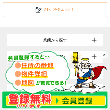
このような背景から、港区では高級レストランや個性的なカフェが
人気を集めています。また、オフィスワーカー向けのヘルシーなラ
街レポをチェック！
ンチメニューや、観光客向けのお土産ができるスイーツショップな
ども求められています。
【港区の主要な駅の情報】
●六本木駅
六本木は、世界を代表するブランドやセレクトショップが並ぶ最先
業態から探す
端の街。六本木のシンボルである六本木ヒルズには国内外の有名ブ
ランドのショップはもちろん、映画館や美術館なども入っており、
ビジネスパーソンや観光客に加え、芸能人などとすれ違うことも。
×
沿線から探す
飲食需要の高い街かつ流行の発信地であることから、トレンドを捉
えた飲食店が多数出店しています。
繁華街としての機能はもちろん、オフィス街としても成功している
エリアから探す
街で、2003年に六本木ヒルズ、2007年に東京ミッドタウンが駅周
辺にできたことから、六本木を拠点とする企業が増えています。さ
らに、外資系企業を誘致したことからグローバル化に成功し、国際
文化都市としての地位を獲得しました。
人気駅から探す
・六本木駅の乗降客数
東京メトロ日比谷線
68,808人
特集から探す