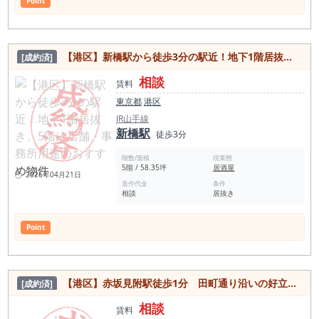
Point
【港区】新橋駅から徒歩3分の駅近！地下1階居抜き、5階は店舗・事務所用途のおすすめ物件
[成約済]
相談
賃料
東京都
港区
JR山手線
新橋駅
徒歩3分
階数/面積
現業態
5階 / 58.35坪
居酒屋
2026年04月21日
造作代金
条件
相談
居抜き
Point
【港区】赤坂見附駅徒歩1分 田町通り沿いの好立地！飲食店多数入居ビル内の居抜き物件
[成約済]
相談
賃料