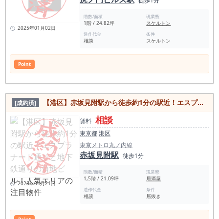
徒歩1分
階数/面積
現業態
1階 / 24.82坪
スケルトン
2025年01月02日
造作代金
条件
相談
スケルトン
Point
【港区】赤坂見附駅から徒歩約1分の駅近！エスプラナード通りと地下鉄通りの角地ビル！人気エリアの注目物件
[成約済]
相談
賃料
東京都
港区
東京メトロ丸ノ内線
赤坂見附駅
徒歩1分
階数/面積
現業態
1,5階 / 21.09坪
居酒屋
2026年04月21日
造作代金
条件
相談
居抜き