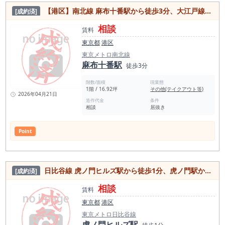
【港区】南北線 麻布十番駅から徒歩3分、大江戸線からも徒歩5分！雑式通り沿い、人気の麻布十番エリア！現況シュークリーム店の居抜き店舗
[成約済]
相談
賃料
東京都
港区
東京メトロ南北線
麻布十番駅
徒歩3分
階数/面積
現業態
1階 / 16.92坪
その他(テイクアウト等)
2026年04月21日
造作代金
条件
相談
居抜き
Point
日比谷線 虎ノ門ヒルズ駅から徒歩1分、虎ノ門駅からも徒歩4分！人気の虎ノ門ヒルズエリアのスケルトン物件
[成約済]
相談
賃料
東京都
港区
東京メトロ日比谷線
虎ノ門ヒルズ駅