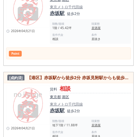
東京メトロ千代田線
赤坂駅
徒歩2分
階数/面積
現業態
1階 / 45.42坪
居酒屋
2026年04月21日
造作代金
条件
相談
居抜き
Point
【港区】赤坂駅から徒歩2分 赤坂見附駅からも徒歩6分！飲食業種相談○居抜き物件
[成約済]
相談
賃料
東京都
港区
東京メトロ千代田線
赤坂駅
徒歩2分
階数/面積
現業態
地下1階 / 11.88坪
居酒屋
2026年04月21日
造作代金
条件
相談
居抜き