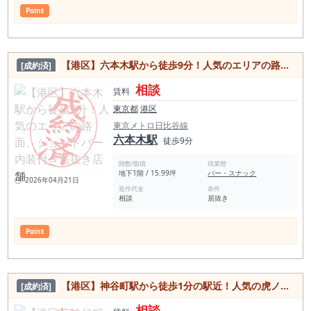
Point
【港区】六本木駅から徒歩9分！人気のエリアの路面、ショットバー内装付き居抜き店舗
[成約済]
相談
賃料
東京都
港区
東京メトロ日比谷線
六本木駅
徒歩9分
階数/面積
現業態
地下1階 / 15.99坪
バー・スナック
2026年04月21日
造作代金
条件
相談
居抜き
Point
【港区】神谷町駅から徒歩1分の駅近！人気の虎ノ門エリア！パブ・レストランの造作あり希少な居抜き店舗物件
[成約済]
相談