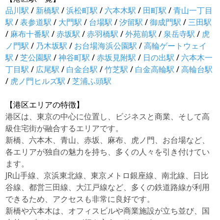
品川駅
/
新橋駅
/
浜松町駅
/
六本木駅
/
田町駅
/
青山一丁目
駅
/
表参道駅
/
大門駅
/
台場駅
/
汐留駅
/
御成門駅
/
三田駅
/
麻布十番駅
/
赤坂駅
/
赤羽橋駅
/
外苑前駅
/
泉岳寺駅
/
虎
ノ門駅
/
乃木坂駅
/
お台場海浜公園駅
/
高輪ゲートウェイ
駅
/
芝公園駅
/
神谷町駅
/
赤坂見附駅
/
日の出駅
/
六本木一
丁目駅
/
広尾駅
/
白金台駅
/
竹芝駅
/
白金高輪駅
/
高輪台駅
/
虎ノ門ヒルズ駅
/
芝浦ふ頭駅
【港区エリアの特徴】
港区は、東京の中心に位置し、ビジネスと商業、そして高
級住宅街が融合するエリアです。
新橋、六本木、青山、赤坂、麻布、虎ノ門、お台場など、
各エリアが独自の魅力を持ち、多くの人々を引き付けてい
ます。
JR山手線、京浜東北線、東京メトロ銀座線、南北線、日比
谷線、都営三田線、大江戸線など、多くの鉄道路線が利用
できるため、アクセスも非常に良好です。
新橋や六本木は、オフィスビルや商業施設が立ち並び、国