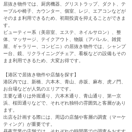
居抜き物件では、厨房機器、グリストラップ、ダクト、テ
ーブルや椅子、カウンター、個室、レジ、エアコンなどが
そのまま利用できるため、初期投資を抑えることができま
す。
ビューティー系（美容室、エステ、ネイルサロン）、整
体、マッサージ、テイクアウト、物販（アパレル、雑貨
屋、ギャラリー、コンビニ）の居抜き物件では、シャンプ
ー台、鏡、リクライニングチェア、看板などの設備もその
まま利用できるため、大変お得です。
【港区で居抜き物件や店舗を探す】
港区内では、新橋、六本木、青山、赤坂、麻布、虎ノ門、
お台場などが人気のエリアです。
主要な通りは外堀通り、六本木通り、青山通り、第一京
浜、桜田通りなどで、それぞれ独特の雰囲気と客層があり
ます。
出店を計画する際には、周辺の店舗や客層の調査（マーケ
ティング）が重要です。
昼夜営業の店舗では、それぞれの時間帯での調査をおすす