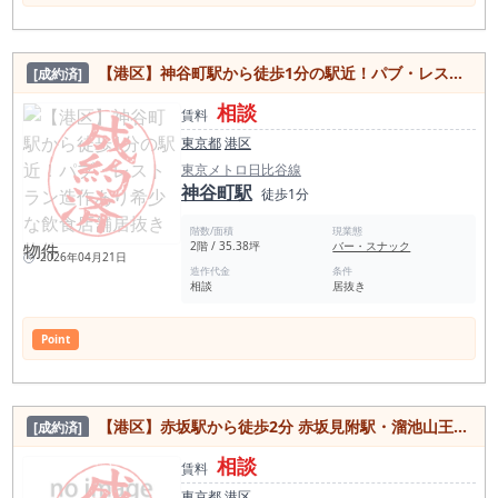
【港区】神谷町駅から徒歩1分の駅近！パブ・レストラン造作あり希少な飲食店舗居抜き物件
[成約済]
相談
賃料
東京都
港区
東京メトロ日比谷線
神谷町駅
徒歩1分
階数/面積
現業態
2階 / 35.38坪
バー・スナック
2026年04月21日
造作代金
条件
相談
居抜き
Point
【港区】赤坂駅から徒歩2分 赤坂見附駅・溜池山王駅からも徒歩圏内でアクセス便利！スケルトン等も相談可能な居抜き物件
[成約済]
相談
賃料
東京都
港区