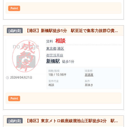
Point
【港区】新橋駅徒歩1分 駅至近で集客力抜群◎貴重居抜き物件
[成約済]
相談
賃料
東京都
港区
都営浅草線
新橋駅
徒歩1分
階数/面積
現業態
1階 / 10.98坪
居酒屋
2026年04月21日
造作代金
条件
相談
居抜き
Point
【港区】東京メトロ銀座線溜池山王駅徒歩2分 駅からすぐの好立地♪飲食店に最適フリーレント１か月希少物件
[成約済]