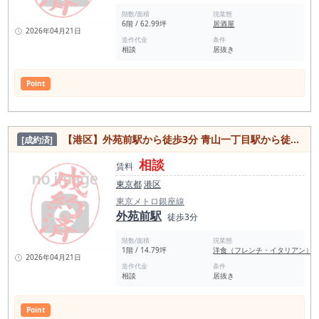
階数/面積
現業態
6階 / 62.99坪
居酒屋
2026年04月21日
造作代金
条件
相談
居抜き
Point
【港区】外苑前駅から徒歩3分 青山一丁目駅から徒歩5分 青山通りの希少1階店舗！大型看板も利用可！イタリアン造作有り居抜き物件
[成約済]
相談
賃料
東京都
港区
東京メトロ銀座線
外苑前駅
徒歩3分
階数/面積
現業態
1階 / 14.79坪
洋食（フレンチ・イタリアン）
2026年04月21日
造作代金
条件
相談
居抜き
Point