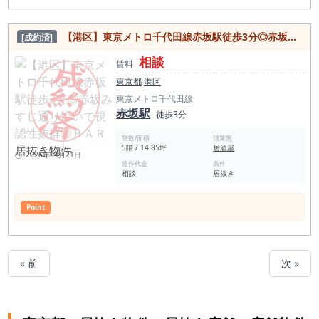
【港区】東京メトロ千代田線赤坂駅徒歩3分◎赤坂みすじ通り沿いで視認性抜群◎ＢＡＲ居抜き物件
[成約済]
相談
賃料
東京都
港区
東京メトロ千代田線
赤坂駅
徒歩3分
階数/面積
現業態
5階 / 14.85坪
居酒屋
2026年04月21日
造作代金
条件
相談
居抜き
Point
« 前
次 »