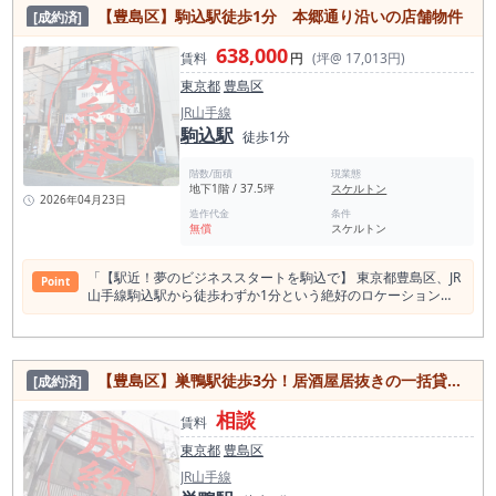
店数＞ 736店 食べログ調べ 和食 213店 居酒屋
【豊島区】駒込駅徒歩1分 本郷通り沿いの店舗物件
[成約済]
198店 カフェ・喫茶店 88店 バー 88店 洋食・西洋
料理 75店 中華料理店 63店 アジア・エスニック 56店 ラー
638,000
メン 41店 カレー 31店 焼肉・ホルモン 20店 大塚駅の店舗賃料
賃料
円
(坪@ 17,013円)
相場情報（直近1年間） 平均坪単価 22,540円 最も高い坪
東京都
豊島区
単価 83,333円 最低坪単価 8,651円 一番多い階 地上１
階 大塚駅の平均賃料相場年別推移（2021年〜2022年） 平均坪
JR山手線
単価 2022年 19,839円 2024年 23,870円 2023年 21,483円
駒込駅
徒歩1分
2021年 22,433円 ＜大塚駅周辺スポット情報＞ 大塚バラロード
南大塚三丁目桜並木通り あさみ坂 豊島区立巣鴨公園 豊島区立
階数/面積
現業態
大塚台公園 東京都立文京高等学校 東福寺 豊島区立上池袋東公
地下1階 / 37.5坪
スケルトン
園 萬劇場 全国経理教育協会 豊島区 東部区民事務所 南大塚ホー
2026年04月23日
ル 東京都立大塚病院 豊島区立総合体育場 大塚天祖神社 天祖神
造作代金
条件
無償
スケルトン
社標柱 南大塚女子学生会館
「【駅近！夢のビジネススタートを駒込で】 東京都豊島区、JR
Point
山手線駒込駅から徒歩わずか1分という絶好のロケーションに
位置する店舗物件のご紹介です！ 本郷通り沿いで人通りも多
く、どんなビジネスも繁盛すること間違いなしの立地。 物販や
事務所をお考えの方には特別オファーとして保証金を6ヶ月分
とさせていただきます。 広々とした37.5坪の空間で、お店やオ
【豊島区】巣鴨駅徒歩3分！居酒屋居抜きの一括貸し店舗物件
[成約済]
フィスの夢を存分に広げることができます。 家賃は638,000円
とお求めやすく、保証金・敷金は8ヶ月分。 安心してスタート
相談
できるよう、家賃保証会社への加入もご案内しております。 指
賃料
定の火災保険にも加入いただき、3年間の安心をお約束しま
東京都
豊島区
す。営業時間は応相談で、あなたのビジネスプランに合わせて
柔軟に対応いたします。 引き渡しは即日可能です。 あなたの
JR山手線
ビジネスを絶好のスタート地点です。駅前ロータリーに隣接