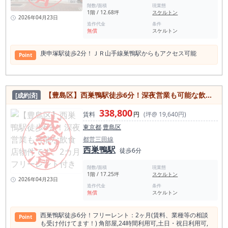
階数/面積
現業態
1階 / 12.68坪
スケルトン
2026年04月23日
造作代金
条件
無償
スケルトン
庚申塚駅徒歩2分！ＪＲ⼭⼿線巣鴨駅からもアクセス可能
Point
【豊島区】西巣鴨駅徒歩6分！深夜営業も可能な飲食店物件です。2カ月フリーレント付き
[成約済]
338,800
賃料
円
(坪@ 19,640円)
東京都
豊島区
都営三田線
西巣鴨駅
徒歩6分
階数/面積
現業態
1階 / 17.25坪
スケルトン
2026年04月23日
造作代金
条件
無償
スケルトン
西巣鴨駅徒歩6分！フリーレント：2ヶ⽉(賃料、業種等の相談
Point
も受け付けてます！) ⾓部屋,24時間利⽤可,⼟⽇・祝⽇利⽤可,