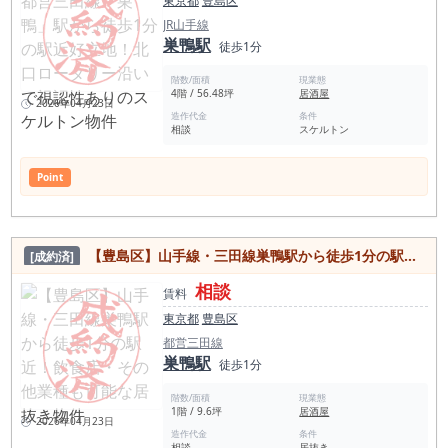
東京都
豊島区
JR山手線
巣鴨駅
徒歩1分
階数/面積
現業態
4階 / 56.48坪
居酒屋
2026年04月23日
造作代金
条件
相談
スケルトン
Point
【豊島区】山手線・三田線巣鴨駅から徒歩1分の駅近！飲食店・その他業種も可能な居抜き物件
[成約済]
相談
賃料
東京都
豊島区
都営三田線
巣鴨駅
徒歩1分
階数/面積
現業態
1階 / 9.6坪
居酒屋
2026年04月23日
造作代金
条件
相談
居抜き