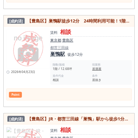
【豊島区】巣鴨駅徒歩12分 24時間利用可能！1階路面で内装美麗な居抜き物件
[成約済]
相談
賃料
東京都
豊島区
都営三田線
巣鴨駅
徒歩12分
階数/面積
現業態
1階 / 12.68坪
居酒屋
2026年04月23日
造作代金
条件
相談
居抜き
Point
【豊島区】JR・都営三田線「巣鴨」駅から徒歩1分の駅近好立地！北口ロータリー沿いで視認性ありのスケルトン物件
[成約済]
相談
賃料