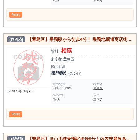
Point
【豊島区】巣鴨駅から徒歩4分！ 巣鴨地蔵通商店街に面した店舗 カウンター・トイレあり居抜き物件
[成約済]
相談
賃料
東京都
豊島区
JR山手線
巣鴨駅
徒歩4分
階数/面積
現業態
2階 / 6.49坪
居酒屋
2026年04月23日
造作代金
条件
相談
居抜き
Point
【豊島区】JR山手線巣鴨駅徒歩8分！内装美麗飲食店向き居抜き物件
[成約済]