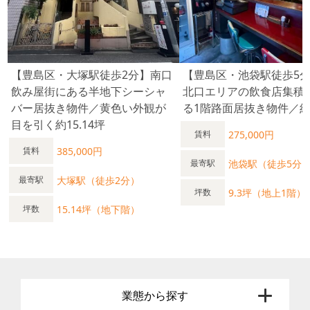
【豊島区・大塚駅徒歩2分】南口
【豊島区・池袋駅徒歩5
飲み屋街にある半地下シーシャ
北口エリアの飲食店集積
バー居抜き物件／黄色い外観が
る1階路面居抜き物件／約9
目を引く約15.14坪
275,000円
賃料
385,000円
賃料
池袋駅（徒歩5分
最寄駅
大塚駅（徒歩2分）
最寄駅
9.3坪（地上1階）
坪数
15.14坪（地下階）
坪数
業態から探す