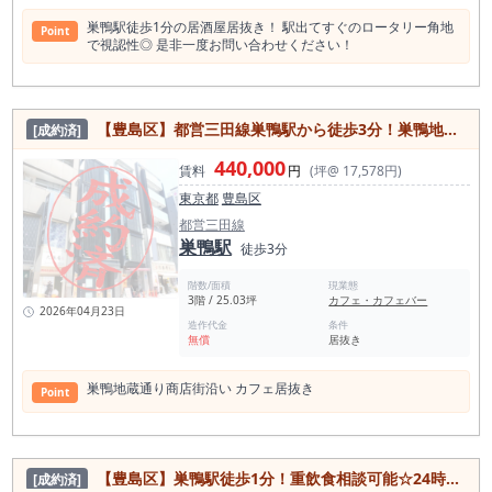
塚エリアで集客導線のある店舗を探している方、商店街沿いで
巣鴨駅徒歩1分の居酒屋居抜き！ 駅出てすぐのロータリー角地
Point
視認性を重視したい方、既存内装を活かして早期開業を目指し
で視認性◎ 是非一度お問い合わせください！
たい方は、早めの現地確認をおすすめします。 現地で店前導
線、看板の見え方、厨房設備、客席レイアウトを確認し、具体
的な出店イメージをご検討ください。
【豊島区】都営三田線巣鴨駅から徒歩3分！巣鴨地蔵通り商店街沿いのビル！カフェの居抜き物件
[成約済]
440,000
賃料
円
(坪@ 17,578円)
東京都
豊島区
都営三田線
巣鴨駅
徒歩3分
階数/面積
現業態
3階 / 25.03坪
カフェ・カフェバー
2026年04月23日
造作代金
条件
無償
居抜き
巣鴨地蔵通り商店街沿い カフェ居抜き
Point
【豊島区】巣鴨駅徒歩1分！重飲食相談可能☆24時間利用可能居抜き物件
[成約済]