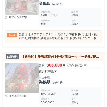
巣鴨駅
店も一定数存在しているため、需要は確認しやすい一方で、メ
徒歩1分
ニュー構成、価格帯、店づくり、看板商品の打ち出し方によっ
て差別化が重要になります。 商店街沿い角地という立地を活か
階数/面積
現業態
し、昼夜で使い分けられる業態設計ができると相性が良いでし
1.2階 / 70.92坪
居酒屋
2026年04月17日
ょう。 特に本物件は、韓国料理をそのまま引き継ぐだけでな
造作代金
条件
く、韓国酒場、韓国屋台風業態、サムギョプサル業態、チキン
相談
居抜き
専門店、韓国ランチ＋夜酒場、アジアンバルなど、業態転換の
余地もあります。大塚エリアは飲食店の選択肢が多いため、単
に「韓国料理店」として出すよりも、何を売りにする店舗なの
飲⾷店可,１フロア１テナント,居抜き,24時間利⽤可,⼟⽇・祝⽇
Point
かを明確に打ち出すことで、認知を取りやすくなります。 営業
利⽤可,耐震構造(新耐震基準), 都市ガス,個別空調,インターネッ
時間については、27時まで相談可能、原則25時までとなって
ト対応,光ファイバ
います。 深夜帯までの営業余地があるため、通常のランチ・デ
ィナーだけでなく、夜の飲食需要、二軒目需要、仕事帰りの利
用も視野に入れた売上設計が可能です。 ただし、業態業種制限
【豊島区】巣鴨駅徒歩1分/駅前ロータリー角地/視認性◎/居酒屋居抜き物件/約15.08坪
[成約済]
として風営法関係、においの強い業種は制限があるため、出店
前には業態内容、臭気、排気、設備容量、営業時間、近隣環境
308,000
について事前確認をおすすめします。 また、故障品としてコー
賃料
円
(坪@ 20,424円)
ルドテーブルがあるため、厨房設備については現地確認が重要
東京都
豊島区
です。 内見時には、厨房機器の状態、給排気、給排水、客席レ
イアウト、看板掲出、商店街からの視認性、角地としての見え
JR山手線
方を確認したうえで、出店計画を立てることをおすすめしま
巣鴨駅
徒歩1分
す。 看板使用料は月額11,000円、別途企画料・不動産手数
料・更新事務手数料が必要です。 豊島区で居抜き物件を探して
階数/面積
現業態
いる方、大塚駅周辺で飲食店開業を検討している方、韓国料
3階 / 15.08坪
居酒屋
理・アジアン業態・多国籍料理で開業を考えている方には、ぜ
2026年03月03日
ひ一度ご確認いただきたい物件です。大塚駅徒歩2分、サンモ
造作代金
条件
ール大塚商店街沿い、角地、約21.7坪、韓国料理居抜きという
3,300,000円
居抜き
条件は、飲食店として非常に分かりやすい強みがあります。 大