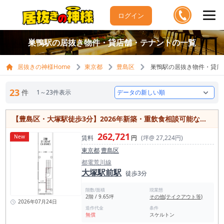
ログイン
巣鴨駅の居抜き物件・貸店舗・テナントの一覧
居抜きの神様Home
東京都
豊島区
巣鴨駅の居抜き物件・貸店
23
件
1～23件表示
【豊島区・大塚駅徒歩3分】2026年新築・重飲食相談可能な貸店舗／約31㎡・1フロア1テナント／スケルトン・駅近
262,721
New
賃料
円
(坪@ 27,224円)
東京都
豊島区
都電荒川線
大塚駅前駅
徒歩3分
階数/面積
現業態
2階 / 9.65坪
その他(テイクアウト等)
2026年07月24日
造作代金
条件
無償
スケルトン