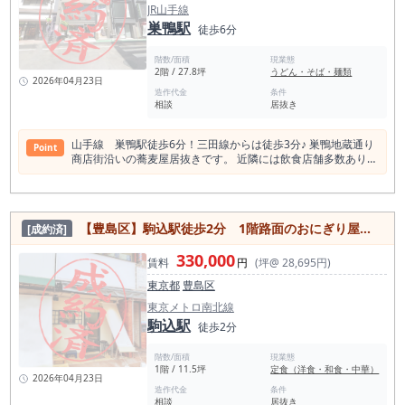
JR山手線
巣鴨駅
徒歩6分
階数/面積
現業態
2階 / 27.8坪
うどん・そば・麺類
2026年04月23日
造作代金
条件
相談
居抜き
山手線 巣鴨駅徒歩6分！三田線からは徒歩3分♪ 巣鴨地蔵通り
Point
商店街沿いの蕎麦屋居抜きです。 近隣には飲食店舗多数あり！
重飲食は不可となりますのでご留意ください。 巣鴨駅の店舗賃
料相場情報（直近1年間） 平均坪単価 23,734円 最も高い坪単
価 45,013円 最低坪単価 8,315円 一番多い階 地上１階 巣鴨駅の
平均賃料相場年別推移（2022年〜2024年） 平均坪単価 2024
【豊島区】駒込駅徒歩2分 1階路面のおにぎり屋居抜き店舗！
[成約済]
年 25,037円 2023年 22,906円 2021年 21,993円 2022年
29,490円 ＜巣鴨駅飲食店数 406件＞（食べログ調べ） 周辺
330,000
駅と比較して大きく変化がある特徴は無いが、若干居酒屋の数
賃料
円
(坪@ 28,695円)
が少ない傾向がある。 一方カフェの件数は多い。 本物件の前
東京都
豊島区
業態である蕎麦屋系は巣鴨駅周辺は19件だが、巣鴨駅前には1
件しかない。 商店街の中も3件しかない。 蕎麦屋は狙い目と思
東京メトロ南北線
われる。 和食 133店 居酒屋 104店 カフェ 66店 スイ
駒込駅
徒歩2分
ーツ店 45店 洋食・西洋料理 44店 中華料理 41店 ラーメン店
32店 バー 29店 アジアエスニック 24店 パン・サ
階数/面積
現業態
ンドイッチ 21店 カレー 19店 焼肉ホルモン 16店 ＜巣鴨駅1日
1階 / 11.5坪
定食（洋食・和食・中華）
平均乗降客数＞ JR東日本 山手線 巣鴨駅 65,775人 2023
2026年04月23日
年度 都営三田線 巣鴨駅 82,086人 2023年度 合計：
造作代金
条件
相談
居抜き
147,861人 ＜巣鴨駅周辺スポット及び施設＞ 巣鴨地蔵通商店