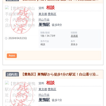
相談
賃料
東京都
豊島区
JR山手線
巣鴨駅
徒歩8分
階数/面積
現業態
1階 / 34.73坪
居酒屋
2026年04月23日
造作代金
条件
相談
居抜き
Point
【豊島区】巣鴨駅から徒歩1分の駅近！白山通り沿いにあるペッパーランチ居抜き物件
[成約済]
相談
賃料
東京都
豊島区
JR山手線
巣鴨駅
徒歩1分