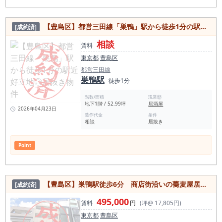
【豊島区】都営三田線「巣鴨」駅から徒歩1分の駅近好立地◎居抜き物件
[成約済]
相談
賃料
東京都
豊島区
都営三田線
巣鴨駅
徒歩1分
階数/面積
現業態
地下1階 / 52.99坪
居酒屋
2026年04月23日
造作代金
条件
相談
居抜き
Point
【豊島区】巣鴨駅徒歩6分 商店街沿いの蕎麦屋居抜き物件
[成約済]
495,000
賃料
円
(坪@ 17,805円)
東京都
豊島区