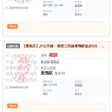
階数/面積
現業態
地下1階 / 25.14坪
居酒屋
2026年04月23日
造作代金
条件
相談
居抜き
Point
【豊島区】JP山手線・都営三田線巣鴨駅徒歩2分 利便性抜群！専用階段あり居抜き物件
[成約済]
相談
賃料
東京都
豊島区
都営三田線
巣鴨駅
徒歩2分
階数/面積
現業態
2階 / 27.8坪
居酒屋
2026年04月23日
造作代金
条件
相談
居抜き
Point