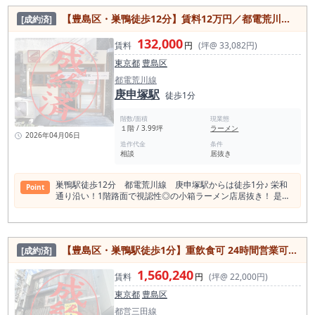
で居抜き物件を探している方、大塚で飲食店開業を検討してい
【豊島区・巣鴨徒歩12分】賃料12万円／都電荒川線・庚申塚駅からは徒歩1分／栄和通り沿い1階路面／視認性◎の小箱ラーメン店居抜き
[成約済]
る方におすすめの1件です。 大塚駅は、JR山手線と都電荒川線
が利用できる豊島区内の主要駅のひとつです。 JR山手線の利用
132,000
者に加え、都電荒川線「大塚駅前」停留場の利用も見込めるた
賃料
円
(坪@ 33,082円)
め、通勤・通学、近隣住民、会社員、飲食目的の来街者など、
東京都
豊島区
幅広い人流が発生するエリアです。 池袋に近接しながらも、大
塚独自の飲食文化が根付いており、地域密着型の飲食店から専
都電荒川線
門業態まで成立しやすい商圏といえます。 本物件の大きな魅力
庚申塚駅
徒歩1分
は、サンモール大塚商店街沿いの角地にある点です。 飲食店に
おいて、店前の視認性や入りやすさは非常に重要です。 角地は
階数/面積
現業態
複数方向から認知を取りやすく、看板・外観・店頭メニューの
１階 / 3.99坪
ラーメン
見せ方によって、通行人への訴求力を高めやすいポジションで
2026年04月06日
す。 大塚駅徒歩2分という駅近性と、商店街沿いの角地という
造作代金
条件
相談
居抜き
条件が重なることで、初回来店のきっかけを作りやすい物件で
す。 面積は約21.7坪。小さすぎず、大きすぎない飲食店として
扱いやすいサイズ感です。 韓国料理店としての既存内装を活か
巣鴨駅徒歩12分 都電荒川線 庚申塚駅からは徒歩1分♪ 栄和
Point
しながら、客席数、厨房動線、オペレーション、メニュー構成
通り沿い！1階路面で視認性◎の小箱ラーメン店居抜き！ 是非
を組み立てやすい広さといえます。 個人開業だけでなく、小規
一度お問い合わせください！
模法人の新規出店、既存店の2店舗目・3店舗目展開にも検討し
やすい面積帯です。 現況は韓国料理店の居抜き物件です。 韓
国料理、韓国酒場、サムギョプサル、韓国バル、アジアン料
理、多国籍料理など、既存の雰囲気や設備を活かせる業態とは
【豊島区・巣鴨駅徒歩1分】重飲食可 24時間営業可 居酒屋居抜き（複数階）
[成約済]
特に相性が良い物件です。 スケルトンから店舗を作り込む場合
と比較して、既存造作や設備を活用できる場合は、初期投資や
1,560,240
賃料
円
(坪@ 22,000円)
開業準備期間を抑えやすい可能性があります。 大塚駅半径
500m圏内には飲食店が約545軒あり、そのうち韓国料理店は
東京都
豊島区
約14軒です。 飲食店の集積は非常に厚く、競争環境はありま
都営三田線
すが、それだけ外食需要が成立しているエリアです。 韓国料理