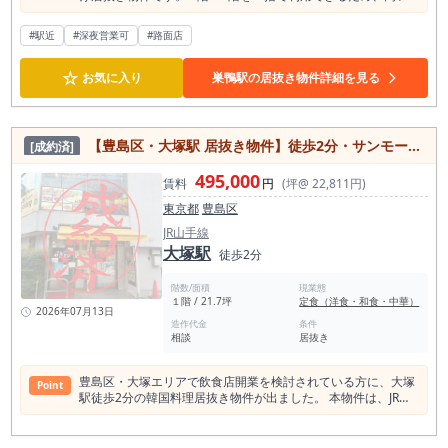
視認性と十分な客席数を確保でき、大型居酒屋やレストランを
はじめ、多彩な飲食業態に対応可能です。 前テナントは居酒屋
#駅近
#深夜営業可
#路面店
で、既存設備を活用することで初期費用を抑えながらスムーズ
な開業が期待できます。 重飲食も相談可能で、24時間利用や
☆
土日・祝日の営業にも対応。さらに、新耐震基準を満たした建
お気に入り
巣鴨駅の居抜き物件詳細を見る
物で、個別空調や光ファイバーなど設備も充実しています。 JR
山手線「巣鴨」駅徒歩3分、東京メトロ南北線「駒込」駅も利
用でき、集客力と利便性を兼ね備えたおすすめの貸店舗です。
【豊島区・大塚駅 居抜き物件】徒歩2分・サンモール大塚商店街沿い角地の韓国料理居抜き店舗／約21.7坪
[成約済]
495,000
賃料
円
(坪@ 22,811円)
東京都
豊島区
JR山手線
大塚駅
徒歩2分
階数/面積
現業態
１階 / 21.7坪
定食（洋食・和食・中華）
2026年07月13日
造作代金
条件
相談
居抜き
豊島区・大塚エリアで飲食店開業を検討されている方に、大塚
Point
駅徒歩2分の韓国料理居抜き物件が出ました。 本物件は、JR山
手線「大塚駅」から徒歩2分、サンモール大塚商店街沿いの角
地に位置する飲食店向け居抜き物件です。 駅からの距離が近
く、商店街内でも視認性を取りやすい立地のため、大塚駅周辺