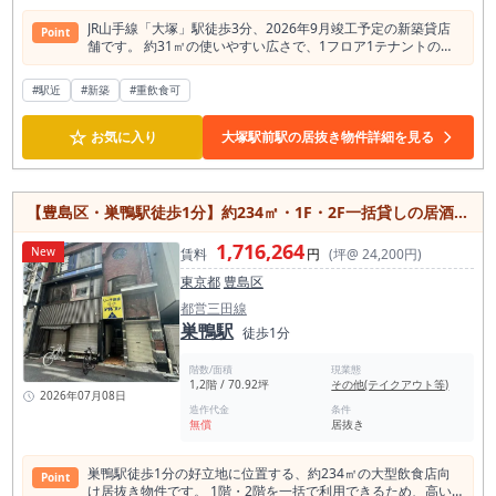
JR山手線「大塚」駅徒歩3分、2026年9月竣工予定の新築貸店
Point
舗です。 約31㎡の使いやすい広さで、1フロア1テナントのた
め独立性が高く、飲食店をはじめ重飲食も相談可能。 スケルト
ン仕様なので、店舗コンセプトに合わせた自由な内装設計がで
#駅近
#新築
#重飲食可
き、理想の店舗づくりを実現できます。 新耐震基準を満たした
安心の建物で、天井高約2.86mの開放的な空間も魅力です。 土
☆
日・祝日の営業にも対応しており、カフェやバル、テイクアウ
お気に入り
大塚駅前駅の居抜き物件詳細を見る
ト専門店、物販店など幅広い業態をご検討いただけます。 新大
塚駅や巣鴨駅も徒歩圏内でアクセス良好。駅近の新築物件で、
新規開業や店舗移転をお考えの方におすすめです。
【豊島区・巣鴨駅徒歩1分】約234㎡・1F・2F一括貸しの居酒屋居抜き／24時間利用可能／重飲食相談可！
1,716,264
New
賃料
円
(坪@ 24,200円)
東京都
豊島区
都営三田線
巣鴨駅
徒歩1分
階数/面積
現業態
1,2階 / 70.92坪
その他(テイクアウト等)
2026年07月08日
造作代金
条件
無償
居抜き
巣鴨駅徒歩1分の好立地に位置する、約234㎡の大型飲食店向
Point
け居抜き物件です。 1階・2階を一括で利用できるため、高い