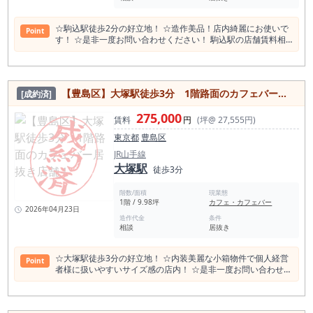
街 染井霊園 東京都中央卸売市場 豊島市場 六義園 文京宮下公園
江戸橋公園 お手洗 豊島区立江戸橋公園 アトレヴィ巣鴨 三菱養
☆駒込駅徒歩2分の好立地！ ☆造作美品！店内綺麗にお使いで
Point
和会巣鴨グラウンド 巣鴨スポーツセンター 三菱養和会思斉館
す！ ☆是非一度お問い合わせください！ 駒込駅の店舗賃料相
三菱養和会巣鴨スポーツセンター 大塚ゴルフプラザ 文京学院
場情報（直近1年間） 平均坪単価 18,353円 最も高い坪単
大学女子中学校・高等学校 文京学院大学女子中学校 Aoba
価 46,360円 最低坪単価 6,282円 一番多い階 地上１階 駒込駅の
Japan International School Bunkyo Campus 福寿観音教会 高
平均賃料相場年別推移（2021年〜2024年） 平均坪単価 2024
村光雲・高村光太郎・高村智恵子の墓 藤岡作太郎の墓 海野勝
年 17,932円 2023年 20,318円 2022年 20,484円 2021年
珉の墓 男爵古市公威の墓 従三位伯爵藤堂高潔墓 東京スイミン
【豊島区】大塚駅徒歩3分 1階路面のカフェバー居抜き店舗！
[成約済]
23,070円 ＜駒込駅飲食店数 406件＞（食べログ調べ） 周辺
グセンター 岩崎家墓所 豊島区立駒込西公園 東京工業大学創立
駅と比較して大きく変化がある特徴は無いが、若干居酒屋の数
者・手島精一の墓 東京都立大塚ろう学校
275,000
が少ない傾向がある。 駒込駅前での居酒屋は成功する可能性が
賃料
円
(坪@ 27,555円)
あると思われる。 和食 124店 居酒屋 80店 カフェ 55
東京都
豊島区
店 洋食・西洋料理 48店 中華料理 30店 ラーメン店 27店 スイ
ーツ店 26店 バー 25店 アジアエスニック 20店 焼
JR山手線
肉ホルモン 16店 カレー 16店 パン・サンドイッチ 15店 ＜駒込
大塚駅
徒歩3分
駅周辺スポット情報＞ 染井吉野桜記念公園 東京琉球館 駒込公
園 駒込日枝神社 大國神社 駒込妙義坂子育地蔵尊 六義園 妙義神
階数/面積
現業態
社 澤田正太郎記念館 霜降銀座商店街 旧古河庭園 松の湯 東洋文
1階 / 9.98坪
カフェ・カフェバー
庫ミュージアム 文京区役所区民施設 六義公園運動場 建設省土
2026年04月23日
木研究所発祥の地碑 染井稲荷神社 大龍寺 巣鴨地蔵通り商店街
造作代金
条件
相談
居抜き
上田端八幡神社 駒込富士神社 東京染井温泉 Sakura とげぬき地
蔵 高岩寺 神明都電車庫跡公園 東京都北区防災センター (地震
の科学館) <駒込駅 一日平均の乗降客数> 東京メトロ南北線 駒
☆大塚駅徒歩3分の好立地！ ☆内装美麗な小箱物件で個人経営
Point
込駅 36,384人2023年度一日平均 JR山手線 駒込駅
者様に扱いやすいサイズ感の店内！ ☆是非一度お問い合わせく
40,906人2022年度一日平均
ださい！ ＜物件周辺情報＞ JR大塚駅の一日平均乗降客数
103,926人 都営荒川線 大塚駅前 一日平均乗降客数 7,990
人 大塚駅合計一日平均乗降客数 111,916人 ＜大塚駅周辺飲食