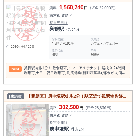
1,560,240
賃料
円
(坪@ 22,000円)
東京都
豊島区
都営三田線
巣鴨駅
徒歩1分
階数/面積
現業態
1.2階 / 70.92坪
カフェ・カフェバー
2026年04月23日
造作代金
条件
相談
居抜き
巣鴨駅徒歩1分！ 飲⾷店可,１フロア１テナント,居抜き,24時間
Point
利⽤可,⼟⽇・祝⽇利⽤可, 耐震構造(新耐震基準),都市ガス,個別
空調,インターネット対応,光ファイバ
【豊島区】庚申塚駅徒歩2分！駅至近で視認性良好な飲食店物件
[成約済]
302,500
賃料
円
(坪@ 23,856円)
東京都
豊島区
都電荒川線
庚申塚駅
徒歩2分