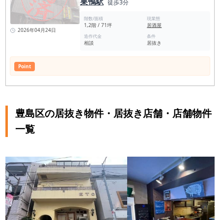
巣鴨駅
徒歩3分
し、日々多くの人々で賑わう本郷通りで、 あなたのビジネスが
輝くチャンスをぜひ掴んでください。 この物件は、夢を叶える
階数/面積
現業態
ための最適なステージを提供します。今すぐお問い合わせを。
1,2階 / 71坪
居酒屋
駒込駅の店舗賃料相場情報（直近1年間） 平均坪単価
2026年04月24日
18,353円 最も高い坪単価 46,360円 最低坪単価 6,282円 一番多
造作代金
条件
相談
居抜き
い階 地上１階 駒込駅の平均賃料相場年別推移（2021年〜2024
年） 平均坪単価 2024年 17,932円 2023年 20,318円 2022年
20,484円 2021年 23,070円 ＜駒込駅飲食店数 406件＞（食べ
Point
ログ調べ） 周辺駅と比較して大きく変化がある特徴は無いが、
若干居酒屋の数が少ない傾向がある。 駒込駅前での居酒屋は成
功する可能性があると思われる。 和食 124店 居酒屋
80店 カフェ 55店 洋食・西洋料理 48店 中華料理 30店 ラー
メン店 27店 スイーツ店 26店 バー 25店 アジアエ
スニック 20店 焼肉ホルモン 16店 カレー 16店 パン・サンドイ
豊島区の居抜き物件・居抜き店舗・店舗物件
ッチ 15店 ＜駒込駅周辺スポット情報＞ 染井吉野桜記念公園 東
京琉球館 駒込公園 駒込日枝神社 大國神社 駒込妙義坂子育地蔵
一覧
尊 六義園 妙義神社 澤田正太郎記念館 霜降銀座商店街 旧古河庭
園 松の湯 東洋文庫ミュージアム 文京区役所区民施設 六義公園
運動場 建設省土木研究所発祥の地碑 染井稲荷神社 大龍寺 巣鴨
地蔵通り商店街 上田端八幡神社 駒込富士神社 東京染井温泉
Sakura とげぬき地蔵 高岩寺 神明都電車庫跡公園 東京都北区防
災センター (地震の科学館) <駒込駅 一日平均の乗降客数> 東京
メトロ南北線 駒込駅 36,384人2023年度一日平均 JR山手
線 駒込駅 40,906人2022年度一日平均