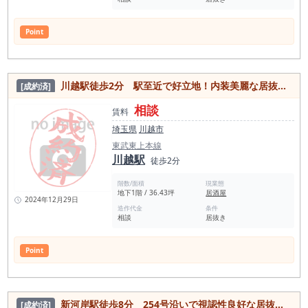
Point
川越駅徒歩2分 駅至近で好立地！内装美麗な居抜き物件
[成約済]
相談
賃料
埼玉県
川越市
東武東上本線
川越駅
徒歩2分
階数/面積
現業態
地下1階 / 36.43坪
居酒屋
2024年12月29日
造作代金
条件
相談
居抜き
Point
新河岸駅徒歩8分 254号沿いで視認性良好な居抜き物件
[成約済]