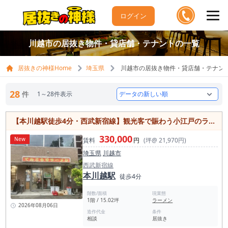
ログイン
川越市の居抜き物件・貸店舗・テナントの一覧
居抜きの神様Home
埼玉県
川越市の居抜き物件・貸店舗・テナン
28
件
1～28件表示
【本川越駅徒歩4分・西武新宿線】観光客で賑わう小江戸のラーメン屋居抜き物件／クレアモール沿い／約15坪〈営業制限・業態変更なし〉
330,000
New
賃料
円
(坪@ 21,970円)
埼玉県
川越市
西武新宿線
本川越駅
徒歩4分
階数/面積
現業態
1階 / 15.02坪
ラーメン
2026年08月06日
造作代金
条件
相談
居抜き