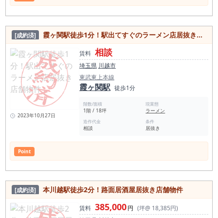
霞ヶ関駅徒歩1分！駅出てすぐのラーメン店居抜き店舗物件
[成約済]
相談
賃料
埼玉県
川越市
東武東上本線
霞ヶ関駅
徒歩1分
階数/面積
現業態
1階 / 18坪
ラーメン
2023年10月27日
造作代金
条件
相談
居抜き
Point
本川越駅徒歩2分！路面居酒屋居抜き店舗物件
[成約済]
385,000
賃料
円
(坪@ 18,385円)