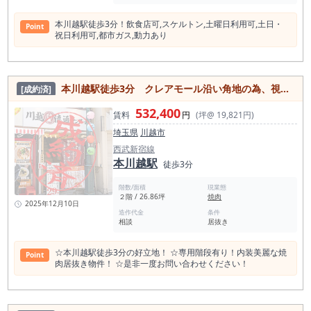
本川越駅徒歩3分！飲⾷店可,スケルトン,⼟曜⽇利⽤可,⼟⽇・
Point
祝⽇利⽤可,都市ガス,動⼒あり
本川越駅徒歩3分 クレアモール沿い角地の為、視認性◎
[成約済]
532,400
賃料
円
(坪@ 19,821円)
埼玉県
川越市
西武新宿線
本川越駅
徒歩3分
階数/面積
現業態
２階 / 26.86坪
焼肉
2025年12月10日
造作代金
条件
相談
居抜き
☆本川越駅徒歩3分の好立地！ ☆専用階段有り！内装美麗な焼
Point
肉居抜き物件！ ☆是非一度お問い合わせください！