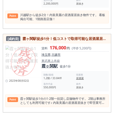
造作代金
条件
2,200,000円
居抜き
川越駅から徒歩2分！内装美麗の居酒屋居抜き物件です。 看板
Point
掲出可能、1階路面店舗！
霞ヶ関駅徒歩1分！低コストで取得可能な居酒屋居抜き物件
[成約済]
176,000
賃料
円
(坪@ 5,200円)
埼玉県
川越市
東武東上本線
霞ヶ関駅
徒歩1分
階数/面積
現業態
1,2階 / 33.84坪
居酒屋
2023年08月02日
造作代金
条件
550,000円
居抜き
霞ヶ関駅徒歩1分の1-2階一括貸し店舗物件です。 2階は事務所
Point
としても利用可能です♪ 内装美麗の居酒屋居抜きで即営業可
能！