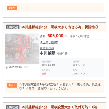
Point
本川越駅徒歩1分 看板大きく出せる為、視認性◎！
[成約済]
605,000
賃料
円
(坪@ 17,899円)
埼玉県
川越市
西武新宿線
本川越駅
徒歩1分
階数/面積
現業態
1階 / 33.8坪
スケルトン
2025年09月19日
造作代金
条件
無償
スケルトン
☆本川越駅徒歩1分の好立地！ ☆看板大きく出せる為、視認性
Point
◎！ ☆是非一度お問い合わせください！
本川越駅徒歩1分 看板設置大きく取付可能！1階路面のスケルトン物件！
[成約済]