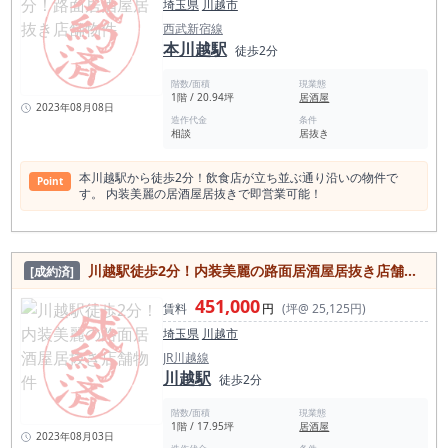
埼玉県
川越市
西武新宿線
本川越駅
徒歩2分
階数/面積
現業態
1階 / 20.94坪
居酒屋
2023年08月08日
造作代金
条件
相談
居抜き
本川越駅から徒歩2分！飲食店が立ち並ぶ通り沿いの物件で
Point
す。 内装美麗の居酒屋居抜きで即営業可能！
川越駅徒歩2分！内装美麗の路面居酒屋居抜き店舗物件
[成約済]
451,000
賃料
円
(坪@ 25,125円)
埼玉県
川越市
JR川越線
川越駅
徒歩2分
階数/面積
現業態
1階 / 17.95坪
居酒屋
2023年08月03日