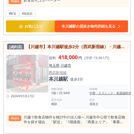
飲⾷店可,エレベーター
Point
ド業態、あるいは観光客や地元住民に向けた和食、洋食、ビス
トロやカフェなど、様々な業態での店舗作りをご検討いただけ
る市場です。同アドレス周辺や近隣のビルには、すでに飲食店
#駅近
#路面店
や美容室などのテナントが入居しています。 本物件は、既存の
内装や厨房設備を引き継ぐことができる「居抜き」での引き渡
☆
お気に入り
本川越駅の居抜き物件詳細を見る
しとなります。 スケルトンから内装工事を行う場合と比較し
て、初期費用や施工期間を抑えて出店準備を進めることが可能
です。 図面やネット上の情報だけでは、周辺の人通りの状況
や、残置された厨房機器の配置・仕様、店内の広さなどは把握
しきれません。 周辺の通行状況や既存設備の状況について、ぜ
【川越市】本川越駅徒歩2分（西武新宿線）・川越駅徒歩8分（JR川越線・東武東上線）／角地1階路面20坪飲食店テナント／賃料41.8万円／クレアモール至近・観光導線立地
[成約済]
ひ一度現地で実際にご確認ください。 飲食店での独立開業や移
転をご検討の事業者様からの内見予約・お問い合わせをお待ち
418,000
賃料
円
(坪@ 19,961円)
しております。
埼玉県
川越市
西武新宿線
本川越駅
徒歩2分
階数/面積
現業態
1階 / 20.94坪
中華・エスニック・多国籍料理
2026年03月27日
造作代金
条件
相談
居抜き
川越で飲食店物件を検討中の法人様へ 川越市中心部で飲食店物
Point
件を探す場合、 「駅近」「1階路面」「商業エリア」「事業用
賃貸」という条件が重要視されます。 本物件は川越エリアで飲
食店物件・店舗物件・事業用賃貸をお探しの法人様にとって、