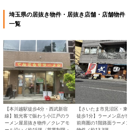
埼玉県の居抜き物件・居抜き店舗・店舗物件
一覧
【本川越駅徒歩4分・西武新宿
【さいたま市見沼区・東
線】観光客で賑わう小江戸のラ
徒歩1分】ラーメン店が
ーメン屋居抜き物件／クレアモ
前商圏の1階路面ラーメ
ール沿い／約15坪〈営業制限・
物件／約13.3坪