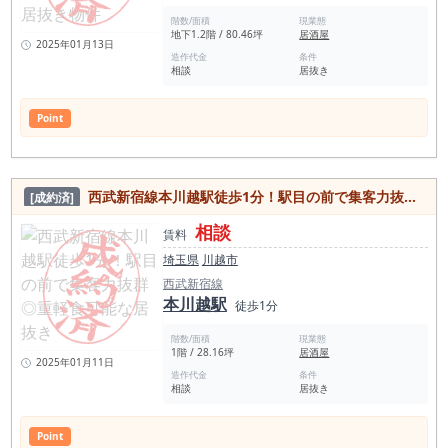
階数/面積
現業態
地下1.2階 / 80.46坪
居酒屋
2025年01月13日
造作代金
条件
相談
居抜き
Point
西武新宿線本川越駅徒歩1分！駅目の前で集客力抜群◎重軽食可能な居抜き
[成約済]
相談
賃料
埼玉県
川越市
西武新宿線
本川越駅
徒歩1分
階数/面積
現業態
1階 / 28.16坪
居酒屋
2025年01月11日
造作代金
条件
相談
居抜き
Point