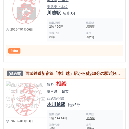
東武東上本線
川越駅
徒歩3分
階数/面積
現業態
2階 / 20坪
居酒屋
2025年01月06日
造作代金
条件
相談
居抜き
Point
西武鉄道新宿線「本川越」駅から徒歩3分の駅近好立地な居抜き物件
[成約済]
相談
賃料
埼玉県
川越市
西武新宿線
本川越駅
徒歩3分
階数/面積
現業態
1階 / 44.64坪
居酒屋
2025年01月03日
造作代金
条件
相談
居抜き