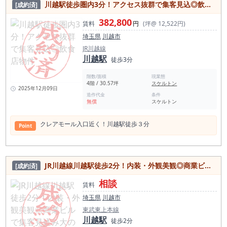
川越駅徒歩圏内3分！アクセス抜群で集客見込◎飲食店物件
[成約済]
382,800
賃料
円
(坪@ 12,522円)
埼玉県
川越市
JR川越線
川越駅
徒歩3分
階数/面積
現業態
4階 / 30.57坪
スケルトン
2025年12月09日
造作代金
条件
無償
スケルトン
クレアモール⼊⼝近く！川越駅徒歩３分
Point
JR川越線川越駅徒歩2分！内装・外観美観◎商業ビルで集客見込み大の居抜き物件
[成約済]
相談
賃料
埼玉県
川越市
東武東上本線
川越駅
徒歩2分