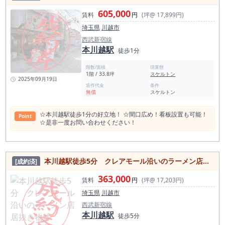
605,000
賃料
円
(坪@ 17,899円)
埼玉県
川越市
西武新宿線
本川越駅
徒歩1分
階数/面積
現業態
1階 / 33.8坪
スケルトン
2025年09月19日
造作代金
条件
無償
スケルトン
☆本川越駅徒歩1分の好立地！ ☆間口広め！看板設置も可能！
Point
☆是非一度お問い合わせください！
本川越駅徒歩5分 クレアモール沿いのラーメン店居抜き物件
[成約済]
363,000
賃料
円
(坪@ 17,203円)
埼玉県
川越市
西武新宿線
本川越駅
徒歩5分