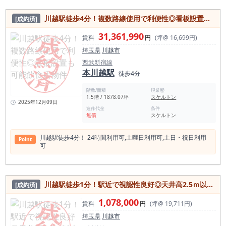
主要検索条件を満たす区画です。 川越で20坪前後の飲食店テ
ナントを検討中の企業様は、 まずは現地をご確認ください。
川越駅徒歩4分！複数路線使用で利便性◎看板設置も可能飲食店物件
[成約済]
川越市内で 駅近の飲食店物件 1階路面の店舗物件 角地の事業
用賃貸 20坪前後の飲食店テナント 商業エリア内の店舗 を条件
31,361,990
に探されている場合、本物件は主要検索条件に合致します。 本
賃料
円
(坪@ 16,699円)
川越駅徒歩2分｜川越駅徒歩8分の2駅利用可能立地 西武新宿線
埼玉県
川越市
「本川越駅」徒歩2分。 2024年度1日平均乗降人員約49,020
人。西武鉄道全92駅中17位の主要駅です。 加えて、JR川越
西武新宿線
線・東武東上線「川越駅」徒歩8分。 JR・東武合計で約19万人
本川越駅
徒歩4分
規模の乗降客数を誇る川越エリアの交通結節点です。 本川越駅
周辺・川越駅周辺で飲食店物件を探す際に重要とされる「駅
階数/面積
現業態
近」「商業導線上」の条件を満たしています。 川越市中心商業
1.5階 / 1878.07坪
スケルトン
エリア｜クレアモール至近の1階路面店舗 本物件は川越市の商
2025年12月09日
業核「クレアモール」至近。 川越中心部で店舗物件を探す際に
造作代金
条件
無償
スケルトン
重視される 1階店舗 路面店 角地 商業エリア内 という条件を備
えた事業用賃貸テナントです。 角地1階路面区画のため、視認
性を確保しやすい立地特性。 川越で路面の飲食店物件を検討さ
川越駅徒歩4分！ 24時間利⽤可,⼟曜⽇利⽤可,⼟⽇・祝⽇利⽤
Point
れる法人様向けの区画です。 川越で20坪クラスの飲食店テナ
可
ント 面積は約20.94坪（69.22㎡）。 川越市で20坪前後の飲食
店向け店舗物件は供給数が限られています。 20坪クラスは 30
～45席設計 ランチ・ディナー両立型 法人多店舗展開向け とい
った運営モデルに対応しやすいサイズ感。 川越エリアで事業用
賃貸店舗を検討中の法人様に適した区画です。 川越エリアの飲
川越駅徒歩1分！駅近で視認性良好◎天井高2.5ｍ以上スケルトン物件
[成約済]
食市場環境 川越駅半径500m圏内の飲食店数は約375件（食べ
ログ登録ベース）。 川越は観光都市としての側面も持ち、蔵造
1,078,000
賃料
円
(坪@ 19,711円)
りの町並みや小江戸観光により来街者数が安定しています。 川
越市で飲食店物件を探す場合、 駅近 商業集積 観光導線 路面店
埼玉県
川越市
が主要条件となる傾向があります。 本物件はこれらの条件を満