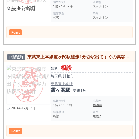
階数/面積
現業態
1階 / 14.59坪
スケルトン
2024年12月29日
造作代金
条件
相談
スケルトン
Point
東武東上本線霞ヶ関駅徒歩1分◎駅出てすぐの集客力抜群希少物件
[成約済]
相談
賃料
埼玉県
川越市
東武東上本線
霞ヶ関駅
徒歩1分
階数/面積
現業態
1階 / 11.98坪
居酒屋
2024年12月03日
造作代金
条件
相談
居抜き
Point