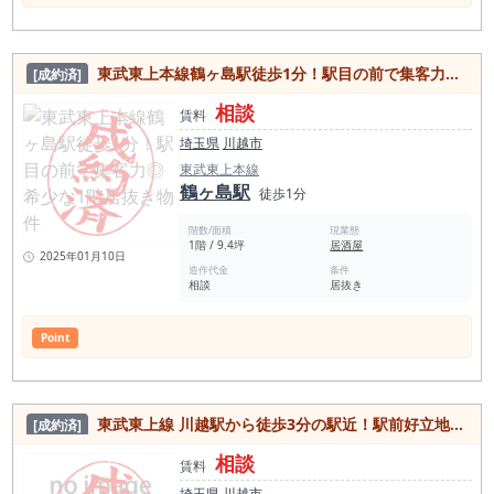
東武東上本線鶴ヶ島駅徒歩1分！駅目の前で集客力◎希少な1階居抜き物件
[成約済]
相談
賃料
埼玉県
川越市
東武東上本線
鶴ヶ島駅
徒歩1分
階数/面積
現業態
1階 / 9.4坪
居酒屋
2025年01月10日
造作代金
条件
相談
居抜き
Point
東武東上線 川越駅から徒歩3分の駅近！駅前好立地な20坪居抜き物件
[成約済]
相談
賃料
埼玉県
川越市