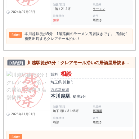
階数/面積
現業態
1階 / 21.1坪
ラーメン
2024年07月02日
造作代金
条件
無償
居抜き
本川越駅徒歩5分 1階路面のラーメン店居抜きです。 店舗が
Point
複数出店するクレアモール沿い！
川越駅徒歩3分！クレアモール沿いの居酒屋居抜き店舗物件
[成約済]
相談
賃料
埼玉県
川越市
西武新宿線
本川越駅
徒歩3分
階数/面積
現業態
地下1階 / 81.48坪
居酒屋
2023年11月01日
造作代金
条件
相談
居抜き
Point