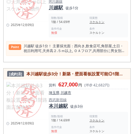
JR川越線
たす区画です。 物件概要（事業用賃貸） 所在地：川越市中心
川越駅
部 最寄駅：本川越駅徒歩2分／川越駅徒歩8分 面積：約20.94坪
徒歩1分
賃料：41.8万円（税込） 用途：飲食店テナント 立地：川越中
心商業エリア 川越市で駅近の飲食店向け店舗物件をお探しの法
階数/面積
現業態
人様は、 まずは現地環境をご確認ください。
1階 / 54.69坪
スケルトン
2025年12月09日
造作代金
条件
無償
スケルトン
川越駅 徒歩1分！ 主要採光⾯：⻄向き,飲⾷店可,⾓部屋,⼟⽇・
Point
祝⽇利⽤可,天井⾼２.５ｍ以上, ＯＡフロア,共⽤部分に男⼥別ト
イレあり,エレベーター
本川越駅徒歩3分！新築・壁面看板設置可能◎1階路面店舗物件
[成約済]
627,000
賃料
円
(坪@ 42,682円)
埼玉県
川越市
西武新宿線
本川越駅
徒歩3分
階数/面積
現業態
1階 / 14.69坪
スケルトン
2025年12月09日
造作代金
条件
無償
スケルトン