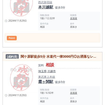
西武新宿線
本川越駅
徒歩3分
階数/面積
現業態
1階 / 12.02坪
居酒屋
2024年11月29日
造作代金
条件
相談
居抜き
Point
関ケ原駅徒歩5分 水道代一律3000円◎お洒落なレンガの外観 焼鳥屋の居抜き物件
[成約済]
相談
賃料
埼玉県
川越市
東武東上本線
霞ヶ関駅
徒歩5分
階数/面積
現業態
1階 / 6.92坪
居酒屋
2024年11月29日
造作代金
条件
相談
居抜き