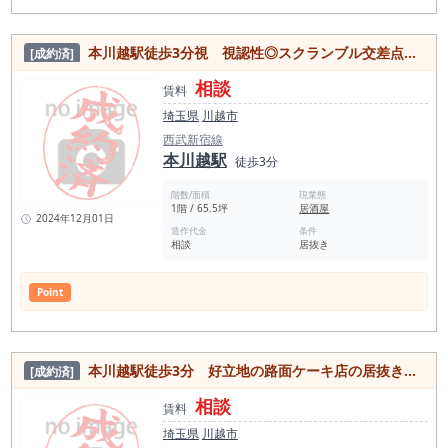
本川越駅徒歩3分視 視認性◎スクランブル交差点から見える駅前居抜き店舗
[成約済]
相談
賃料
埼玉県
川越市
西武新宿線
本川越駅
徒歩3分
階数/面積
現業態
1階 / 65.5坪
居酒屋
2024年12月01日
造作代金
条件
相談
居抜き
Point
本川越駅徒歩3分 好立地の路面ケーキ店の居抜き物件
[成約済]
相談
賃料
埼玉県
川越市