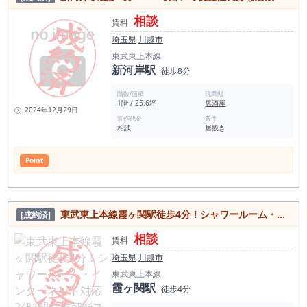
相談
賃料
埼玉県
川越市
東武東上本線
新河岸駅
徒歩8分
階数/面積
現業態
1階 / 25.6坪
居酒屋
2024年12月29日
造作代金
条件
相談
居抜き
Point
東武東上本線霞ヶ関駅徒歩4分！シャワールーム・インターネット対応24時間営業可能スケルトン物件
[成約済]
相談
賃料
埼玉県
川越市
東武東上本線
霞ヶ関駅
徒歩4分