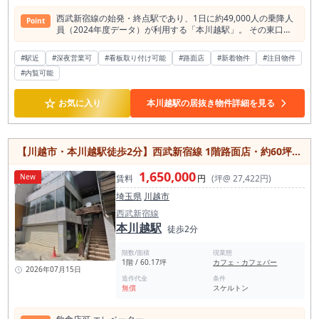
西武新宿線の始発・終点駅であり、1日に約49,000人の乗降人
Point
員（2024年度データ）が利用する「本川越駅」。 その東口か
ら徒歩4分、川越市新富町に位置する飲食店向けの居抜き物件
のご紹介です。 川越エリアは、都心へ通勤・通学する居住者
#駅近
#深夜営業可
#看板取り付け可能
#路面店
#新着物件
#注目物件
と、観光目的の来訪者が利用する商圏です。 本物件は本川越駅
#内覧可能
から近く、地元住民と観光客が通行するルート上に位置してお
り、飲食店などの新規出店候補地としてご検討いただけます。
本川越駅周辺の商圏は、駅の出口によって特徴が異なります。
☆
お気に入り
本川越駅の居抜き物件詳細を見る
2016年に開設された西口側は住宅街が広がっているのに対
し、本物件のある東口側は商業施設や飲食店が集中していま
す。 東口から約1.2km続く商店街「クレアモール」は、平日・
休日ともに10代から20代を中心とした通行量が見受けられま
【川越市・本川越駅徒歩2分】西武新宿線 1階路面店・約60坪の大型店舗
す。 また、本川越駅から徒歩圏内には「蔵造りの町並み」や
「時の鐘」などの観光エリアが広がっています。 本物件が位置
1,650,000
New
する新富町1丁目は、これら二つのエリアを行き来する歩行者
賃料
円
(坪@ 27,422円)
が通るルートの途中にあります。 周辺の通行者の層は、時間帯
埼玉県
川越市
によって変化します。 日中は観光地へ向かう来訪者や、近隣の
学校へ通う学生が通行します。 夕方以降は、都心から帰宅する
西武新宿線
地元住民の通行が増加する環境です。 本川越駅から徒歩3分と
本川越駅
徒歩2分
いう距離にあり、目的の店舗へ向かう際の道案内や、待ち合わ
せ場所の指定も行いやすい立地です。 SNSやグルメサイトなど
階数/面積
現業態
を活用した店舗情報の発信にも対応しやすい環境にあります。
1階 / 60.17坪
カフェ・カフェバー
本物件の半径500m圏内には約390件の飲食店が営業してお
2026年07月15日
造作代金
条件
り、外食目的の来街者が訪れるエリアです。 出店傾向の内訳を
無償
スケルトン
見ると、居酒屋が約116件、カフェが約52件ある一方、ラーメ
ン店は約24件など、業態によって店舗数に違いが見られます。
周辺環境やデータをご参考いただき、ラーメンやファストフー