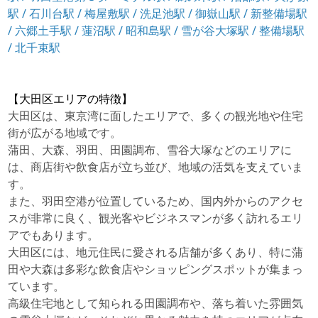
駅
/
石川台駅
/
梅屋敷駅
/
洗足池駅
/
御嶽山駅
/
新整備場駅
/
六郷土手駅
/
蓮沼駅
/
昭和島駅
/
雪が谷大塚駅
/
整備場駅
/
北千束駅
【大田区エリアの特徴】
大田区は、東京湾に面したエリアで、多くの観光地や住宅
街が広がる地域です。
蒲田、大森、羽田、田園調布、雪谷大塚などのエリアに
は、商店街や飲食店が立ち並び、地域の活気を支えていま
す。
また、羽田空港が位置しているため、国内外からのアクセ
スが非常に良く、観光客やビジネスマンが多く訪れるエリ
アでもあります。
大田区には、地元住民に愛される店舗が多くあり、特に蒲
田や大森は多彩な飲食店やショッピングスポットが集まっ
ています。
高級住宅地として知られる田園調布や、落ち着いた雰囲気