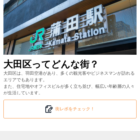
大田区ってどんな街？
大田区は、羽田空港があり、多くの観光客やビジネスマンが訪れる
エリアでもあります。
また、住宅地やオフィスビルが多く立ち並び、幅広い年齢層の人々
が生活しています。
このような背景から、大田区では、地元の食材を活用した創作料理
や、国際的な料理を提供するレストランが人気を集めています。
街レポをチェック！
また、カジュアルな飲食店やファーストフード店も需要がありま
す。
【大田区の主要な駅の情報】
●蒲田駅