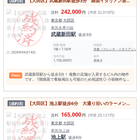
【大田区】武蔵新田駅徒歩3分 路面イタリアン居抜き物件
[成約済]
から軽飲食、バー・クラブまで、多彩な業態に対応しておりま
す。 夢に向かって大切な一歩をこの物件から始めてみません
242,000
か？ ＜糀谷駅の店舗賃料相場情報＞（直近1年間） 平均坪単価
賃料
円
(坪@ 32,010円)
19,974円 最も高い坪単価 77,830円 最低坪単価
東京都
大田区
8,394円 一番多い階 地上１階 ＜糀谷駅の平均賃料相場年別推
移＞（2021年〜2024年） 平均坪単価 2024年 20,864円 2023
東急多摩川線
年 20,590円 2022年 21,403円 2021年 15,512円 ＜糀谷駅 周辺
武蔵新田駅
徒歩3分
飲食店数 258件＞食べログ調べ 糀谷駅周辺の飲食店を確認す
ると、他エリアに比べて、和食店が多いことがわかる。 ここは
階数/面積
現業態
新規出店を検討する場合は要注意である。 他、総じて他エリア
1階 / 7.56坪
洋食（フレンチ・イタリアン）
よりも比率が低く、工場や住宅が立ち並ぶエリアのため、中
2026年04月14日
華、カレー、パン、焼肉など成功する確率はあると思われる。
造作代金
条件
1,100,000円
居抜き
和食 81店 居酒屋 49店 中華料理 27店 カフェ 25店 ラ
ーメン店 19店 洋食・西洋料理 16店 スイーツ店 13店 バ
ー 11店 カレー 10店 アジアエスニック 8店 パ
武蔵新田駅から徒歩3分！ 複数の店舗が入居するビル内の物件
Point
ン・サンドイッチ 8店 焼肉ホルモン 3店 ＜糀谷駅周辺スポット
です。 1階路面で看板掲出も可能のため視認性◎ 小箱物件なの
＞ 萩中神社 幸の湯 BAR TIPSY 天神湯 三徳稲荷神社 糀谷観音
で個人の方や独立開業の方にも！ カウンター席、テーブル席あ
堂 開作稲荷大明神 北野神社 七辻 重幸稲荷神社 萩中公園 大田
りのイタリアン居抜き カラオケは不可ですのでご注意くださ
区観光情報センター 妙法稲荷神社 萩中公園プール 蒲田八幡神
い。 業態などお気軽にお問い合わせください。 武蔵新田駅か
社 ウイングキッチン京急蒲田 太平湯 蒲田温泉 川崎大師 平間寺
ら徒歩わずか3分の距離に位置するこのイタリアン居抜き物件
子安八幡神社 大田区総合体育館 高山稲荷神社 東京ガラス工芸
【大田区】池上駅徒歩6分 大通り沿いのラーメン店居抜き店舗物件
[成約済]
は、 総面積は約24.99㎡（約7.56坪）で、洋食（フレンチ・イ
研究所 中村天祖神社 八雲神社 ＜糀谷駅１日平均乗降客数＞
タリアン）専用の設備が整っており、 新規開業や洋食への業態
25,259人（2022年）京浜急行線
165,000
変更を検討されている方にとっては、大変魅力的な居抜き物件
賃料
円
(坪@ 20,121円)
です。 この物件の賃料は月額242,000円で、坪単価32,010円で
東京都
大田区
す。 周辺の平均坪単価18,228円と比べるとやや高めですが、
その価格を補って余りある利点が多数あります。 まず、武蔵新
東急池上線
田駅からのアクセスの良さは、顧客流入に直結する重要な利点
池上駅
徒歩6分
があります。 また、2022年度には日平均乗降人員数が23,588