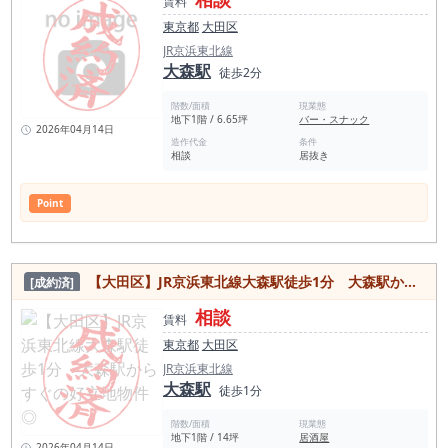
賃料
東京都
大田区
JR京浜東北線
大森駅
徒歩2分
階数/面積
現業態
地下1階 / 6.65坪
バー・スナック
2026年04月14日
造作代金
条件
相談
居抜き
Point
【大田区】JR京浜東北線大森駅徒歩1分 大森駅からすぐの好立地物件◎
[成約済]
相談
賃料
東京都
大田区
JR京浜東北線
大森駅
徒歩1分
階数/面積
現業態
地下1階 / 14坪
居酒屋
2026年04月14日