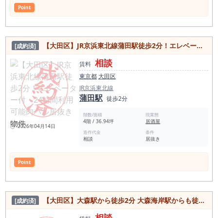
Point
【大田区】JR京浜東北線蒲田駅徒歩2分！エレベーター付・24時間利用可能肉バル居抜き物件
[成約済]
相談
賃料
東京都
大田区
JR京浜東北線
蒲田駅
徒歩2分
階数/面積
現業態
4階 / 36.94坪
居酒屋
2026年04月14日
造作代金
条件
相談
居抜き
Point
【大田区】大森駅から徒歩2分 大森海岸駅からも徒歩圏内！スナック内装無償引き渡し居抜き物件
[成約済]
相談