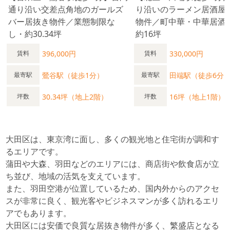
通り沿い交差点角地のガールズ
り沿いのラーメン居酒屋
バー居抜き物件／業態制限な
物件／町中華・中華居酒
し・約30.34坪
約16坪
396,000円
330,000円
賃料
賃料
鶯谷駅（徒歩1分）
田端駅（徒歩6分
最寄駅
最寄駅
30.34坪（地上2階）
16坪（地上1階）
坪数
坪数
大田区は、東京湾に面し、多くの観光地と住宅街が調和す
るエリアです。
蒲田や大森、羽田などのエリアには、商店街や飲食店が立
ち並び、地域の活気を支えています。
また、羽田空港が位置しているため、国内外からのアクセ
スが非常に良く、観光客やビジネスマンが多く訪れるエリ
アでもあります。
大田区には安価で良質な居抜き物件が多く、繁盛店となる