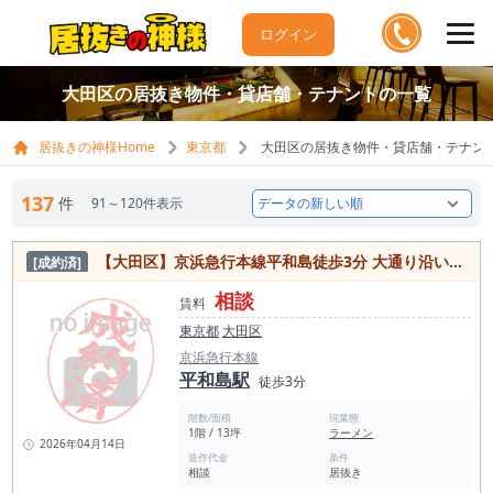
ログイン
大田区の居抜き物件・貸店舗・テナントの一覧
居抜きの神様Home
東京都
大田区の居抜き物件・貸店舗・テナン
137
件
91～120件表示
【大田区】京浜急行本線平和島徒歩3分 大通り沿いの角地店舗で看板の確保◎即日営業可能ラーメン屋居抜き物件
[成約済]
相談
賃料
東京都
大田区
京浜急行本線
平和島駅
徒歩3分
階数/面積
現業態
1階 / 13坪
ラーメン
2026年04月14日
造作代金
条件
相談
居抜き