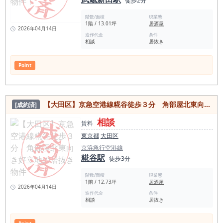
徒歩2分
階数/面積
現業態
1階 / 13.01坪
居酒屋
2026年04月14日
造作代金
条件
相談
居抜き
Point
【大田区】京急空港線糀谷徒歩３分 角部屋北東向き好立地の居抜き物件
[成約済]
相談
賃料
東京都
大田区
京浜急行空港線
糀谷駅
徒歩3分
階数/面積
現業態
1階 / 12.73坪
居酒屋
2026年04月14日
造作代金
条件
相談
居抜き