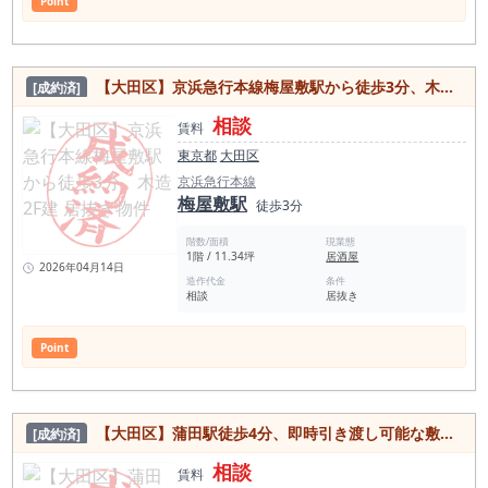
Point
【大田区】京浜急行本線梅屋敷駅から徒歩3分、木造2F建 居抜き物件
[成約済]
相談
賃料
東京都
大田区
京浜急行本線
梅屋敷駅
徒歩3分
階数/面積
現業態
1階 / 11.34坪
居酒屋
2026年04月14日
造作代金
条件
相談
居抜き
Point
【大田区】蒲田駅徒歩4分、即時引き渡し可能な敷金無しの電動シャッター付き物件
[成約済]
相談
賃料