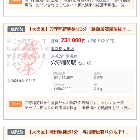
Point
屋 40店 カフェ 30店 洋食・西洋料理 20店 スイーツ
可能！お問い合わせください！ JR京浜東北線蒲田駅徒歩1分の
店 17店 バー 15店 中華料理 14店 ラーメン店 14
立地にあるこの居酒屋居抜き店舗は、 東京の大田区京浜東北線
店 アジアエスニック 12店 カレー 11店 焼肉ホルモン 10店 パ
蒲田駅至近距離の徒歩1分という好条件の場所に位置し、 賑や
ン・サンドイッチ 6店 ＜池上駅周辺スポット＞ 久松温泉 徳持
かなくいだおれ横丁通り沿いにあります。 この東京居抜き物件
神社 微妙庵 馬頭観音堂 尾上部屋 池上本門寺 本成院 曹禅寺 理
はJR京浜東北線の蒲田駅から徒歩わずか1分、 京急蒲田駅から
境院 銭湯 桜館 照栄院 妙見堂 養源寺 池上梅園 厳定院 永寿院 大
【大田区】穴守稲荷駅徒歩3分！路面居酒屋居抜き店舗物件
[成約済]
は徒歩15分という好アクセス性を誇る大田区の居抜き物件で
坊本行寺 池上實相寺 堤方神社 本門寺公園 本光寺 久が原東部八
す。 賃料は坪単価26,426円と、大田区内の飲食店平均市場相
幡神社 矢口中稲荷神社 はすぬま温泉 久が原湯 蓮花寺
231,000
場価格と比較しても大変リーズナブルであり、 特に新規飲食店
賃料
円
(坪@ 16,210円)
開業者にとっては初期投資の負担を軽減する絶好のチャンスの
東京都
大田区
居抜き物件です。 この居抜き物件は1階路面店舗としての視認
性が高く、 約3.33坪（11㎡）のコンパクトながらも効率的な
京浜急行空港線
店舗面積を持っております。 現在の業態は居酒屋ですが、重飲
穴守稲荷駅
徒歩3分
食も可能ですし、 新たな飲食業態への転換にも対応できる柔軟
性を備えています。 さらに、居抜き物件の造作代金に関しては
階数/面積
現業態
相談可能で、 個々の居抜きニーズに合わせた居抜きカスタマイ
1階 / 14.25坪
居酒屋
ズが可能です。 蒲田駅周辺は、東京随一の飲食店密集地帯であ
2026年04月14日
り、 居酒屋からラーメン、寿司に至るまで多様なジャンルが楽
造作代金
条件
1,650,000円
居抜き
しめるグルメ街と言えるでしょう。 また、このエリアはリーズ
ナブルでカジュアルな飲食店が多く、 幅広い客層を惹きつけて
います。 特に蒲田駅西口から蓮沼駅にかけての飲食店エリア
穴守稲荷駅から徒歩3分の1階路面店舗です。 カウンター席、
Point
は、 地元住民から観光客までを魅了する様々な食文化が集結し
テーブル席ありの居酒屋居抜き！ 看板掲出で視認性も◎ ＜穴
ており、 どのような新業態にも対応可能なポテンシャルを持ち
守稲荷駅の店舗賃料相場情報＞（直近1年間） 平均坪単価
合わせています。 新しい居抜き飲食店を開業する方々にとっ
18,440円 最も高い坪単価 33,056円 最低坪単価 10,776円 一番
て、 この居抜き物件は飲食事業成功への大きな一歩となる可能
多い階 地上１階 ＜穴守稲荷駅の平均賃料相場年別推移＞
性を秘めた1件です。 興味のある方はぜひ、お問い合わせくだ
（2021年〜2024年） 平均坪単価 2024年 18,108円 2023年
さい。 この居抜き物件での新たな開業を居抜きの神様からご提
【大田区】蒲田駅徒歩1分 専用階段有りの地下1階部分！お問合せ下さい！
[成約済]
17,372円 2022年 17,689円 2021年 10,842円 ＜糀谷駅 周辺飲
案申し上げます。 蒲田駅の店舗賃料相場情報（直近1年間） 平
食店数 159件＞食べログ調べ 近隣エリアと比較すると、和食
均坪単価 21,010円 高坪単価 53,382円 低坪単価 7,190円 一番