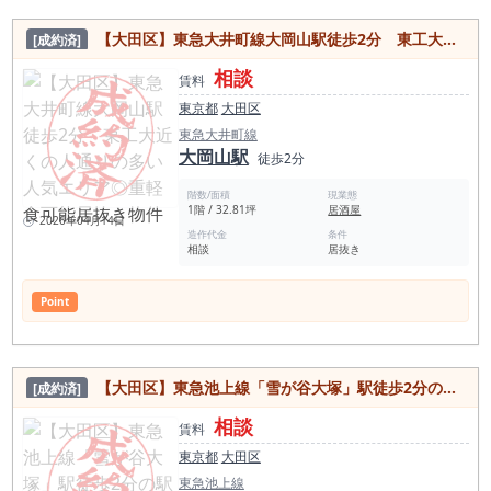
【大田区】東急大井町線大岡山駅徒歩2分 東工大近くの人通りの多い人気エリア◎重軽食可能居抜き物件
[成約済]
相談
賃料
東京都
大田区
東急大井町線
大岡山駅
徒歩2分
階数/面積
現業態
1階 / 32.81坪
居酒屋
2026年04月14日
造作代金
条件
相談
居抜き
Point
【大田区】東急池上線「雪が谷大塚」駅徒歩2分の駅近好立地な居抜き物件◎
[成約済]
相談
賃料
東京都
大田区
東急池上線