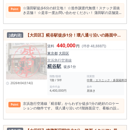
温泉 平和島 大森ふるさとの浜辺公園 大森海苔のふるさと館 大
森東水辺スポーツ広場 平和島公園プール 平和島競艇場 シネマ
☆蒲田駅徒歩6分の好立地！ ☆造作譲渡代無償！スナック居抜
Point
サンシャイン平和島 大六天根岸神社
き店舗！ ☆是非一度お問い合わせください！ 蒲田駅の店舗賃
料相場情報（直近1年間） 平均坪単価 21,010円 高坪単価
53,382円 低坪単価 7,190円 一番多い階 地上１階 蒲田駅の平均
賃料相場年別推移（2021年〜2024年） 平均坪単価 2024年
20,674円 2023年 20,701円 2022年 21,796円 2021年 21,013円
【大田区】糀谷駅徒歩1分！環八通り沿いの路面中華料理店居抜き店舗物件
[成約済]
＜蒲田駅 周辺飲食店数＞ 1267件食べログ調べ 居酒
屋 465店 和食 405店 バー 134店 洋食・
440,000
西洋料理 126店 中華料理 84店 ラーメン店 76店 スイーツ店
賃料
円
(坪@ 48,888円)
75店 アジアエスニック 75店 カフェ 69店 焼肉ホルモン 64店
東京都
大田区
カレー 42店 パン・サンドイッチ 23店 ＜蒲田周辺スポット＞
蒲田福の湯 大田区観光情報センター 蒲田八幡神社 ウイングキ
京浜急行空港線
ッチン京急蒲田 大田区民ホール・アプリコ ゆ～シティー蒲田
糀谷駅
徒歩1分
聖蹟蒲田梅屋敷公園 松竹キネマ撮影所跡 稗田神社 高砂コレク
ション かまたえん 夫婦橋親水公園 本蒲田公園 京浜蒲田公園 西
階数/面積
現業態
蒲田公園 さかさ川通り 緑の象（映画「やわらかい生活」）
1階 / 9坪
中華・エスニック・多国籍料理
2022年度の蒲田駅の乗降客数は、東急多摩川線で63,543人、
2026年04月14日
JR東日本では113,646人です。東急多摩川線の1日平均輸送人員
造作代金
条件
4,400,000円
居抜き
は129,519人で、JR東日本では有楽町駅に次いで第21位です 駅
別（ベスト100） 順位 駅名 1日平均 合計 21 蒲田 113,646 22
浜松町 112,867 23 恵比寿 112,602
京浜急行空港線「糀谷駅」からわずか徒歩1分の絶好のロケー
Point
ションの物件です。 環八通り沿いの1階路面店で、看板の設置
も可能、認知度の向上に最適です。 広さは約30平米（9坪）、
内装は美しい中華料理店からの居抜きで、飲食店開業に新規に
工事は不要です。 賃料は44万円、保証金・敷金はあります
が、その価値は十分にあります。 24時間利用可能で、重飲食