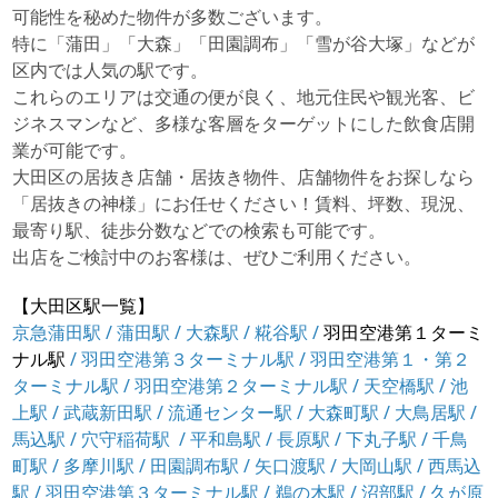
可能性を秘めた物件が多数ございます。
特に「蒲田」「大森」「田園調布」「雪が谷大塚」などが
区内では人気の駅です。
これらのエリアは交通の便が良く、地元住民や観光客、ビ
ジネスマンなど、多様な客層をターゲットにした飲食店開
業が可能です。
大田区の居抜き店舗・居抜き物件、店舗物件をお探しなら
「居抜きの神様」にお任せください！賃料、坪数、現況、
最寄り駅、徒歩分数などでの検索も可能です。
出店をご検討中のお客様は、ぜひご利用ください。
【大田区駅一覧】
京急蒲田駅
/
蒲田駅
/
大森駅
/
糀谷駅
/
羽田空港第１ターミ
ナル駅
/
羽田空港第３ターミナル駅
/
羽田空港第１・第２
ターミナル駅
/
羽田空港第２ターミナル駅
/
天空橋駅
/
池
上駅
/
武蔵新田駅
/
流通センター駅
/
大森町駅
/
大鳥居駅
/
馬込駅
/
穴守稲荷駅
/
平和島駅
/
長原駅
/
下丸子駅
/
千鳥
町駅
/
多摩川駅
/
田園調布駅
/
矢口渡駅
/
大岡山駅
/
西馬込
駅
/
羽田空港第３ターミナル駅
/
鵜の木駅
/
沼部駅
/
久が原