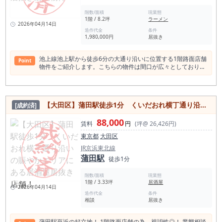
人と非常に多く、地域内での集客潜力がございます。 物件は1
階数/面積
現業態
階の路面店であり、看板掲出の可能性があるため、視認性に優
1階 / 8.2坪
ラーメン
れています。 内装にはカウンター席とテーブル席が完備されて
2026年04月14日
おり、すぐにでも営業を開始できる状態です。 加えて、造作譲
造作代金
条件
1,980,000円
居抜き
渡料が1,100,000円ですが、 既存の設備や内装が含まれている
ため、新規投資を抑えて開業できることも大きなメリットがあ
る物件です。 周辺施設としては、新田神社や頓兵衛地蔵などの
池上線池上駅から徒歩6分の大通り沿いに位置する1階路面店舗
Point
地域的ランドマークがあり、 地元住民や観光客の流れも見込め
物件をご紹介します。こちらの物件は間口が広々としており、
ます。 また、大田区役所の矢口特別出張所や矢口区民センター
視認性が良好です。また、営業年数が2年未満ということで内
など、公共の施設が充実している点も、 平日のランチタイムに
装も美麗な状態を保っています。ラーメン店の居抜き物件であ
おける一定の顧客基盤を提供します。 このように、武蔵新田駅
り、カウンター席を利用される業態であればそのまま使用可能
近くのイタリアン居抜き物件は、 立地、設備、周辺環境の三拍
です。 周辺には住宅街や商業施設が多く、地域に根付いた飲食
子揃った非常に魅力的な居抜き物件です。 これから飲食店を始
【大田区】蒲田駅徒歩1分 くいだおれ横丁通り沿いの賑やかエリアにある居酒屋居抜き店舗！
[成約済]
店としての立地条件は良好です。池上駅からのアクセスも良好
めたい方、特に洋食業態を考えている方にとって、この物件は
で、通勤や通学、買い物などに便利な立地です。内装や設備に
最適な居抜き物件です。 是非、この機会に内見の検討をされて
88,000
こだわりをお持ちの方や、立地条件の良い物件をお探しの方に
賃料
円
(坪@ 26,426円)
はいかがでしょうか。
おすすめの物件です。詳細や内覧など、お気軽にお問い合わせ
東京都
大田区
ください。 ＜池上駅の店舗賃料相場情報＞（直近1年間） 平均
坪単価 18,573円 最も高い坪単価 36,370円 最低坪単価
JR京浜東北線
7,190円 一番多い階 地上１階 ＜池上駅の平均賃料相場年
蒲田駅
徒歩1分
別推移＞（2021年〜2024年） 平均坪単価 2024年 19,777円
2023年 17,958円 2022年 18,375円 2021年 20,347円 <池上駅1
階数/面積
現業態
日平均乗降客数＞2022年度 32,969人 ＜池上駅周辺飲食店数
1階 / 3.33坪
居酒屋
218店 食べログ調べ＞ 定番の和食、居酒屋が1位2位を占める
2026年04月14日
のは他エリアと同様の傾向だが、 カフェの店舗数が突出して多
造作代金
条件
相談
居抜き
く、カフェの出店検討の方は要注意。 似た業態でパンは少なめ
のため、カフェで展開を考えているならパンと合わせての検討
を。 他も洋食やスイーツも多めです。 和食 68店 居酒
蒲田駅至近の好立地！ 1階路面店舗の為、視認性◎！ 業態相談