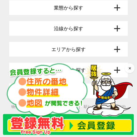
蒲田周辺には1904年開業の「JR線の蒲田駅」、1922年開業の「東
業態から探す
急線の蒲田駅」の他、1901年開業の「京浜急行線の京急蒲田駅」が
存在します。蒲田駅には駅直結の百貨店「グランデュオ蒲田」「東
急プラザ蒲田」があり、駅利用者や地元住民で常ににぎわっていま
沿線から探す
す。東口、西口それぞれに昔ながらの商店街もあり、商店街らしい
八百屋や果物屋といった個人経営の店舗から、牛丼屋やコンビニな
どのチェーン店まで多種多様な店舗が並んでいます。
エリアから探す
京急蒲田駅の西口には、駅直結の複合商業施設「あすとウィズ」が
あり、3階まではスーパーやドラッグストアなどの入った商業施
設、4階～20階までは集合住宅となっています。さらに西口駅前に
×
はアーケード付きの昔ながらの商店街「あすと商店街」があり、買
人気駅から探す
い物客はもちろん蒲田駅までの導線として多くの人に利用されてい
ます。
特集から探す
・蒲田駅の乗降客数
JR京浜東北線
113,646人
物件一覧
関西の物件をお探しの方
駅から探す
利用規約
東急線
137,178人
（池上線・東急多摩川線）
よくあるご質問
会社概要
プライバシーポリシー
京浜急行
54,259人
参照：
JR東日本「各駅の乗車人員 2022年度」
関連企業/関連店舗
東急電鉄「2022年
度乗降人員」
京浜急行「駅別1日平均乗降人員」