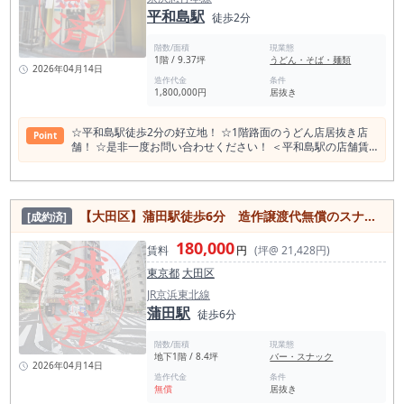
6店 パン・サンドイッチ 5店 ラーメン店 4店 カレー 3店 ＜馬込
平和島駅
徒歩2分
駅周辺の観光スポット・観光名所＞ 養玉院如来寺 蛇窪神社 金
子山公園 伊藤博文公墓所 弁天通り公園 法蓮寺 旗岡八幡神社 中
階数/面積
現業態
延記念湯 しながわ水族館 松の湯 八幡湯 中延商店街 品川区立
1階 / 9.37坪
うどん・そば・麺類
品川歴史館 戸越公園 旗の台伏見稲荷神社 大井競馬場 大森貝塚
2026年04月14日
遺跡庭園 ＜馬込駅乗降客数（2022年1日平均）＞ 都営地下鉄
造作代金
条件
1,800,000円
居抜き
浅草線 馬込駅 23,517人
☆平和島駅徒歩2分の好立地！ ☆1階路面のうどん店居抜き店
Point
舗！ ☆是非一度お問い合わせください！ ＜平和島駅の店舗賃
料相場情報＞（直近1年間） 平均坪単価 18,603円 最も高
い坪単価 66,802円 最低坪単価 7,333円 一番多い階 地上１
階 ＜平和島駅の平均賃料相場年別推移＞（2023年〜2024年）
平均坪単価 2024年 19,874円 2022年 15,758円 2021年 16,164
【大田区】蒲田駅徒歩6分 造作譲渡代無償のスナック居抜き店舗！
[成約済]
円 2023年 16,664円 ＜平和島周辺飲食店数 191店 食べログ
調べ＞ エリア内は和食・居酒屋に偏っており、乗降客数から考
180,000
えると中華やラーメンも多めの可能性が高い。 一方他の業態は
賃料
円
(坪@ 21,428円)
少なめのため、出店チャンスはある可能性が高い。 和食 63店
東京都
大田区
居酒屋 43店 中華料理 19店 ラーメン店 18店 カフェ
13店 カレー 11店 バー 9店 洋食・西洋料理 9店
JR京浜東北線
スイーツ店 8店 焼肉ホルモン 6店 アジアエスニック 5店 パン・
蒲田駅
徒歩6分
サンドイッチ 5店 ＜京浜急行電鉄（京急）の平和島駅1日平均
乗降客数＞（2021年） 38,971人 ＜平和島駅周辺スポット＞ 甘
階数/面積
現業態
酒稲荷神社 大森神社 王森稲荷神社 美原不動院 穀豊稲荷神社 津
地下1階 / 8.4坪
バー・スナック
島神社 徳淨寺 都堀公園 東貫森稲荷神社 天狗湯 最徳寺 浅間神
2026年04月14日
社 平和の森公園 大森諏訪神社 大森金山神社 しながわ水族館 平
造作代金
条件
無償
居抜き
和島公園 大田区立 平和の森公園展示室 密厳院 磐井神社 天然