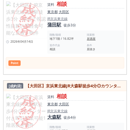
相談
賃料
東京都
大田区
JR京浜東北線
蒲田駅
徒歩3分
階数/面積
現業態
地下1階 / 16.82坪
居酒屋
2026年04月14日
造作代金
条件
相談
居抜き
Point
【大田区】京浜東北線JR大森駅徒歩4分◎カウンター付き即日営業可能1階居抜き物件
[成約済]
相談
賃料
東京都
大田区
JR京浜東北線
大森駅
徒歩4分
階数/面積
現業態