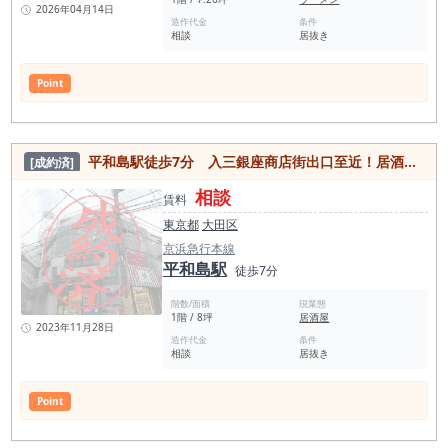
2026年04月14日
造作代金
条件
相談
居抜き
Point
平和島駅徒歩7分 入三銀座商店街出口至近！居酒屋居抜き店舗！
[成約済]
相談
賃料
東京都
大田区
京浜急行本線
平和島駅
徒歩7分
階数/面積
現業態
1階 / 8坪
居酒屋
2023年11月28日
造作代金
条件
相談
居抜き
Point