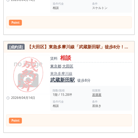
造作代金
条件
相談
スケルトン
Point
【大田区】東急多摩川線「武蔵新田駅」徒歩8分！軽重飲食可能物件！
[成約済]
相談
賃料
東京都
大田区
東急多摩川線
武蔵新田駅
徒歩8分
階数/面積
現業態
1階 / 15.28坪
居酒屋
2026年04月14日
造作代金
条件
相談
居抜き
Point