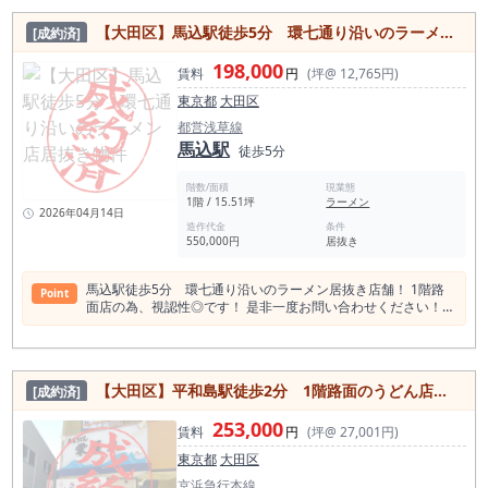
年〜2024年） 平均坪単価 2024年 20,674円 2023年 20,701円
2022年 21,796円 2021年 21,013円 ＜蒲田駅 周辺飲食店数＞
【大田区】馬込駅徒歩5分 環七通り沿いのラーメン店居抜き物件
[成約済]
1267件食べログ調べ 居酒屋 465店 和食 405店 バ
ー 134店 洋食・西洋料理 126店 中華料理 84店
198,000
ラーメン店 76店 スイーツ店 75店 アジアエスニック 75店 カフ
賃料
円
(坪@ 12,765円)
ェ 69店 焼肉ホルモン 64店 カレー 42店 パン・サンドイッチ
東京都
大田区
23店 ＜蒲田周辺スポット＞ 蒲田福の湯 大田区観光情報センタ
ー 蒲田八幡神社 ウイングキッチン京急蒲田 大田区民ホール・
都営浅草線
アプリコ ゆ～シティー蒲田 聖蹟蒲田梅屋敷公園 松竹キネマ撮
馬込駅
徒歩5分
影所跡 稗田神社 高砂コレクション かまたえん 夫婦橋親水公園
本蒲田公園 京浜蒲田公園 西蒲田公園 さかさ川通り 緑の象（映
階数/面積
現業態
画「やわらかい生活」） 2022年度の蒲田駅の乗降客数は、東
1階 / 15.51坪
ラーメン
急多摩川線で63,543人、JR東日本では113,646人です。東急多
2026年04月14日
摩川線の1日平均輸送人員は129,519人で、JR東日本では有楽町
造作代金
条件
550,000円
居抜き
駅に次いで第21位です 駅別（ベスト100） 順位 駅名 1日平均
合計 21 蒲田 113,646 22 浜松町 112,867 23 恵比寿 112,602
馬込駅徒歩5分 環七通り沿いのラーメン居抜き店舗！ 1階路
Point
面店の為、視認性◎です！ 是非一度お問い合わせください！
馬込駅の店舗賃料相場情報（直近1年間） 平均坪単価
16,298円 最も高い坪単価 23,617円 最低坪単価 7,405円
一番多い階 地上１階 馬込駅の平均賃料相場年別推移（2021
年〜2024年） 平均坪単価 2024年 16,889円 2023年 13,542円
【大田区】平和島駅徒歩2分 1階路面のうどん店居抜き店舗！
[成約済]
2022年 13,654円 2021年 16,248円 馬込駅 周辺飲食店数 114
件食べログ調べ 馬込周辺に焼肉店が無いのは注目点！ 本件ラ
253,000
ーメン店居抜きですのでラーメンも4店舗と周辺地域よりもラ
賃料
円
(坪@ 27,001円)
ーメン店比率が低いのもポイントになります。 和食 46店 居酒
東京都
大田区
屋 27店 カフェ 10店 スイーツ店 9店 アジアエスニッ
ク 9店 バー 8店 洋食・西洋料理 7店 中華料理
京浜急行本線