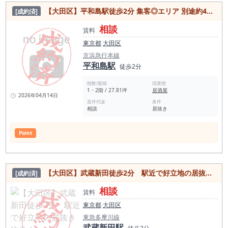
【大田区】平和島駅徒歩2分 集客◎エリア 別途約4坪の地下倉庫つき居抜き物件
[成約済]
相談
賃料
東京都
大田区
京浜急行本線
平和島駅
徒歩2分
階数/面積
現業態
1・2階 / 27.81坪
居酒屋
2026年04月14日
造作代金
条件
相談
居抜き
Point
【大田区】武蔵新田徒歩2分 駅近で好立地の居抜き物件！
[成約済]
相談
賃料
東京都
大田区
東急多摩川線
武蔵新田駅