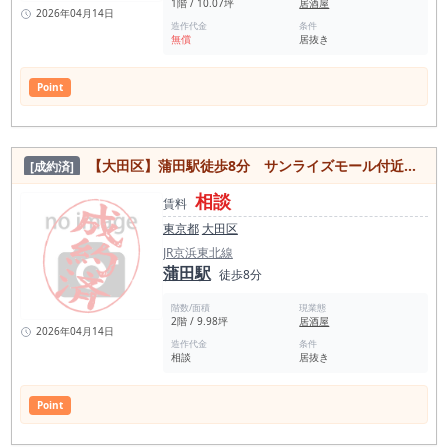
1階 / 10.07坪
居酒屋
2026年04月14日
造作代金
条件
無償
居抜き
Point
【大田区】蒲田駅徒歩8分 サンライズモール付近！重飲食可能なバーの居抜き物件
[成約済]
相談
賃料
東京都
大田区
JR京浜東北線
蒲田駅
徒歩8分
階数/面積
現業態
2階 / 9.98坪
居酒屋
2026年04月14日
造作代金
条件
相談
居抜き
Point