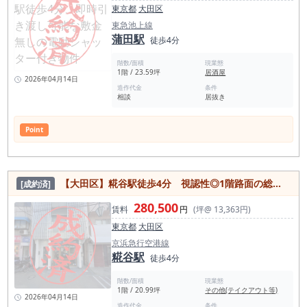
東京都
大田区
東急池上線
蒲田駅
徒歩4分
階数/面積
現業態
1階 / 23.59坪
居酒屋
2026年04月14日
造作代金
条件
相談
居抜き
Point
【大田区】糀谷駅徒歩4分 視認性◎1階路面の総菜・弁当居抜き店舗！
[成約済]
280,500
賃料
円
(坪@ 13,363円)
東京都
大田区
京浜急行空港線
糀谷駅
徒歩4分
階数/面積
現業態
1階 / 20.99坪
その他(テイクアウト等)
2026年04月14日
造作代金
条件