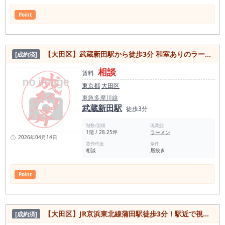
Point
【大田区】武蔵新田駅から徒歩3分 和室ありのラーメン店、引き渡し条件も相談可能物件
[成約済]
相談
賃料
東京都
大田区
東急多摩川線
武蔵新田駅
徒歩3分
階数/面積
現業態
1階 / 28.25坪
ラーメン
2026年04月14日
造作代金
条件
相談
居抜き
Point
【大田区】JR京浜東北線蒲田駅徒歩3分！駅近で視認性抜群の重軽食可能な居抜き物件
[成約済]