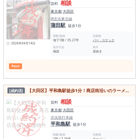
相談
が蒲田も含めて多いため、和食ジャンルの出店は注意が必要。
賃料
多い階 地上１階 蒲田駅の平均賃料相場年別推移（2021年〜
一方で、アジアエスニック系は2店のみ、パンスイーツ、中華
2024年） 平均坪単価 2024年 20,674円 2023年 20,701円 2022
東京都
大田区
も少なめで開業成功するチャンスは多くあると想定される。 居
年 21,796円 2021年 21,013円 蒲田駅 周辺飲食店数 1261件食
酒屋も少なめなので、ジャンルによっては可能性もあるエリア
JR京浜東北線
べログ調べ 2022年度の蒲田駅の乗降客数は、東急多摩川線で
である。 和食 44店 居酒屋 36店 カフェ 17店 洋食・西
蒲田駅
63,543人、JR東日本では113,646人です。東急多摩川線の1日
徒歩1分
洋料理 15店 ラーメン店 12店 焼肉ホルモン 8店 カレー 7店
平均輸送人員は129,519人で、JR東日本では有楽町駅に次いで
中華料理 6店 スイーツ店 6店 バー 5店 パン・サ
第21位です 駅別（ベスト100） 順位 駅名 1日平均 合計 21 蒲
階数/面積
現業態
ンドイッチ 4店 アジアエスニック 2店 ＜穴守稲荷駅近隣スポッ
田 113,646 22 浜松町 112,867 23 恵比寿 112,602
地下1階 / 35.27坪
バー・スナック
ト情報＞ 穴守稲荷駅前のキツネ像 コンちゃん 穴守稲荷神社
2026年04月14日
LUXURY FLIGHT 羽田本店 玉の湯 Ana Blue Base Tour 鴎稲荷
造作代金
条件
相談
居抜き
神社 白魚稲荷神社 羽田神社 羽田イノベーションシティ 羽田神
社 玉川弁財天 赤レンガの堤防 ＜穴守稲荷駅1日平均乗降客数
＞ 17,636人（2022年）
Point
【大田区】平和島駅徒歩1分！商店街沿いのラーメン店居抜き店舗物件
[成約済]
相談
賃料
東京都
大田区
京浜急行本線
平和島駅
徒歩1分
階数/面積
現業態
1階 / 7.26坪
ラーメン