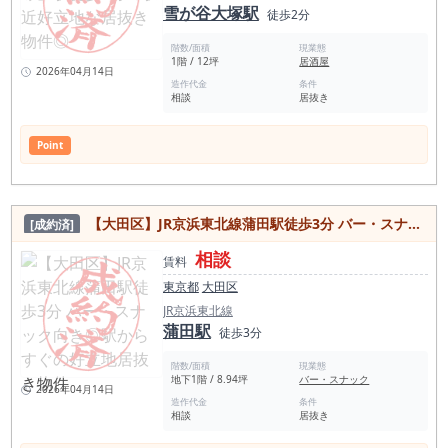
雪が谷大塚駅
徒歩2分
階数/面積
現業態
1階 / 12坪
居酒屋
2026年04月14日
造作代金
条件
相談
居抜き
Point
【大田区】JR京浜東北線蒲田駅徒歩3分 バー・スナック向き◎駅からすぐの好立地居抜き物件
[成約済]
相談
賃料
東京都
大田区
JR京浜東北線
蒲田駅
徒歩3分
階数/面積
現業態
地下1階 / 8.94坪
バー・スナック
2026年04月14日
造作代金
条件
相談
居抜き