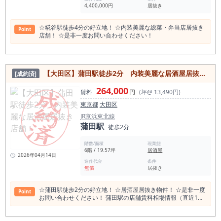
4,400,000円
居抜き
☆糀谷駅徒歩4分の好立地！ ☆内装美麗な総菜・弁当店居抜き
Point
店舗！ ☆是非一度お問い合わせください！
【大田区】蒲田駅徒歩2分 内装美麗な居酒屋居抜き店舗！
[成約済]
264,000
賃料
円
(坪@ 13,490円)
東京都
大田区
JR京浜東北線
蒲田駅
徒歩2分
階数/面積
現業態
6階 / 19.57坪
居酒屋
2026年04月14日
造作代金
条件
無償
居抜き
☆蒲田駅徒歩2分の好立地！ ☆居酒屋居抜き物件！ ☆是非一度
Point
お問い合わせください！ 蒲田駅の店舗賃料相場情報（直近1年
間） 平均坪単価 21,010円 高坪単価 53,382円 低坪単価 7,190
円 一番多い階 地上１階 蒲田駅の平均賃料相場年別推移（2021