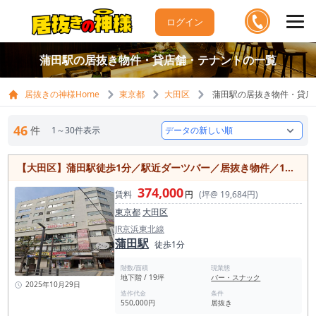
ログイン
蒲田駅の居抜き物件・貸店舗・テナントの一覧
居抜きの神様Home
東京都
大田区
蒲田駅の居抜き物件・貸店
46
件
1～30件表示
【大田区】蒲田駅徒歩1分／駅近ダーツバー／居抜き物件／19坪
374,000
賃料
円
(坪@ 19,684円)
東京都
大田区
JR京浜東北線
蒲田駅
徒歩1分
階数/面積
現業態
地下階 / 19坪
バー・スナック
2025年10月29日
造作代金
条件
550,000円
居抜き