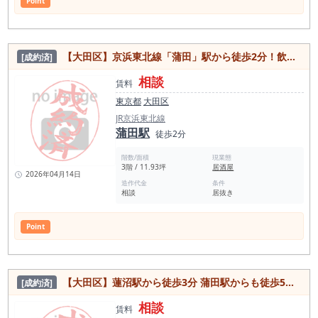
Point
【大田区】京浜東北線「蒲田」駅から徒歩2分！飲食店・事務所可 即営業可能な居酒屋店舗の居抜き物件
[成約済]
相談
賃料
東京都
大田区
JR京浜東北線
蒲田駅
徒歩2分
階数/面積
現業態
3階 / 11.93坪
居酒屋
2026年04月14日
造作代金
条件
相談
居抜き
Point
【大田区】蓮沼駅から徒歩3分 蒲田駅からも徒歩5分！商業地域で人通り◎角地物件の飲食可能居抜き物件
[成約済]
相談
賃料