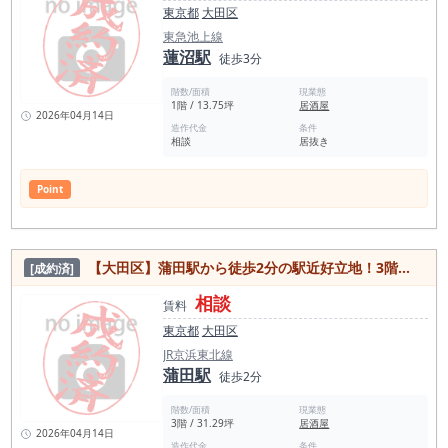
東京都
大田区
東急池上線
蓮沼駅
徒歩3分
階数/面積
現業態
1階 / 13.75坪
居酒屋
2026年04月14日
造作代金
条件
相談
居抜き
Point
【大田区】蒲田駅から徒歩2分の駅近好立地！3階部屋別フロア一括貸しどちらもOK 飲食可能な居抜き物件
[成約済]
相談
賃料
東京都
大田区
JR京浜東北線
蒲田駅
徒歩2分
階数/面積
現業態
3階 / 31.29坪
居酒屋
2026年04月14日
造作代金
条件