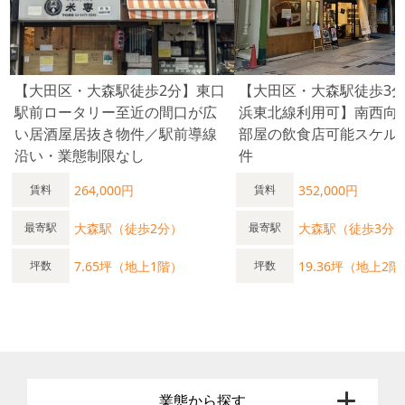
【大田区・大森駅徒歩2分】東口
【大田区・大森駅徒歩3分
駅前ロータリー至近の間口が広
浜東北線利用可】南西向
い居酒屋居抜き物件／駅前導線
部屋の飲食店可能スケル
沿い・業態制限なし
件
264,000円
352,000円
賃料
賃料
大森駅（徒歩2分）
大森駅（徒歩3分
最寄駅
最寄駅
7.65坪（地上1階）
19.36坪（地上2階
坪数
坪数
業態から探す