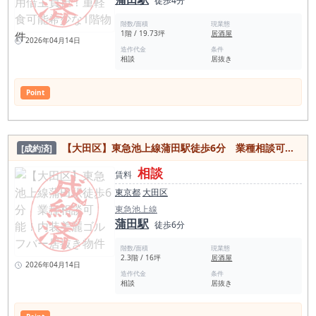
徒歩4分
階数/面積
現業態
1階 / 19.73坪
居酒屋
2026年04月14日
造作代金
条件
相談
居抜き
Point
【大田区】東急池上線蒲田駅徒歩6分 業種相談可能！内装美麗ゴルフバー居抜き物件
[成約済]
相談
賃料
東京都
大田区
東急池上線
蒲田駅
徒歩6分
階数/面積
現業態
2.3階 / 16坪
居酒屋
2026年04月14日
造作代金
条件
相談
居抜き