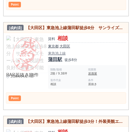
Point
【大田区】東急池上線蒲田駅徒歩8分 サンライズモール近くで視認性良好◎重軽食可能BAR居抜き物件
[成約済]
相談
賃料
東京都
大田区
東急池上線
蒲田駅
徒歩8分
階数/面積
現業態
2階 / 9.38坪
居酒屋
2026年04月14日
造作代金
条件
相談
居抜き
Point
【大田区】東急池上線蒲田駅徒歩3分！外装美観エレベーター付き飲食店も可能♪美容室居抜き物件
[成約済]
相談