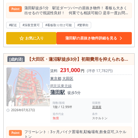
蒲田駅徒歩1分 駅近ダーツバーの居抜き物件！ 看板も大きく
Point
出せるので視認性良好！ 何業でも相談可能◎ 是非一度お問い
合わせください！
#駅近
#深夜営業可
#看板取り付け可能
#繁華街
☆
お気に入り
蒲田駅の居抜き物件詳細を見る
【大田区・蓮沼駅徒歩3分】初期費用を抑えられるフリーレント3ヶ月付き飲食店可テナント
[成約済]
231,000
賃料
円
(坪@ 17,782円)
東京都
大田区
JR京浜東北線
蒲田駅
徒歩5分
階数/面積
現業態
1階 / 12.99坪
居酒屋
2026年07月27日
造作代金
条件
無償
スケルトン
フリーレント：3ヶ⽉,バイク置場有,駐輪場有,飲⾷店可,スケル
Point
トン