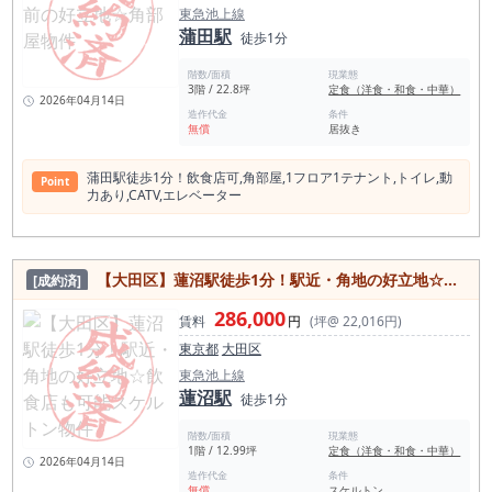
東急池上線
と“そういう店”しか残らない設計になっています。 ■ こんな方
蒲田駅
に、特におすすめです 蒲田で出店したいが、1階路面の過当競
徒歩1分
争は避けたい方 予約・常連中心の店を作りたい方 初期投資を
抑えて、長く商売を続けたい方 BAR・ダイニング経験者、独立
階数/面積
現業態
2店舗目の方 「派手さより安定」を選びたい方 ■ 2月・3月お申
3階 / 22.8坪
定食（洋食・和食・中華）
2026年04月14日
込み者限定 内装協力金100万円キャンペーン実施中
造作代金
条件
無償
居抜き
蒲田駅徒歩1分！飲食店可,角部屋,1フロア1テナント,トイレ,動
Point
力あり,CATV,エレベーター
【大田区】蓮沼駅徒歩1分！駅近・角地の好立地☆飲食店も可能スケルトン物件
[成約済]
286,000
賃料
円
(坪@ 22,016円)
東京都
大田区
東急池上線
蓮沼駅
徒歩1分
階数/面積
現業態
1階 / 12.99坪
定食（洋食・和食・中華）
2026年04月14日
造作代金
条件
無償
スケルトン