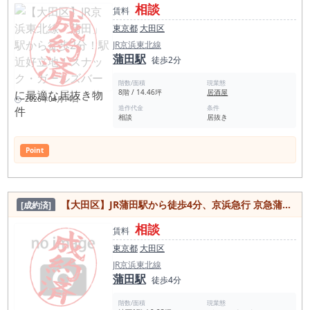
相談
賃料
東京都
大田区
JR京浜東北線
蒲田駅
徒歩2分
階数/面積
現業態
8階 / 14.46坪
居酒屋
2026年04月14日
造作代金
条件
相談
居抜き
Point
【大田区】JR蒲田駅から徒歩4分、京浜急行 京急蒲田駅から徒歩5分！駅近便利、バー・スナック居抜き物件
[成約済]
相談
賃料
東京都
大田区
JR京浜東北線
蒲田駅
徒歩4分
階数/面積
現業態