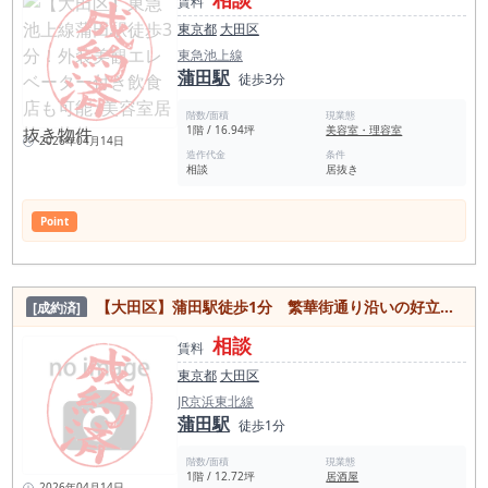
賃料
東京都
大田区
東急池上線
蒲田駅
徒歩3分
階数/面積
現業態
1階 / 16.94坪
美容室・理容室
2026年04月14日
造作代金
条件
相談
居抜き
Point
【大田区】蒲田駅徒歩1分 繁華街通り沿いの好立地！内装美麗な居抜き物件
[成約済]
相談
賃料
東京都
大田区
JR京浜東北線
蒲田駅
徒歩1分
階数/面積
現業態
1階 / 12.72坪
居酒屋
2026年04月14日