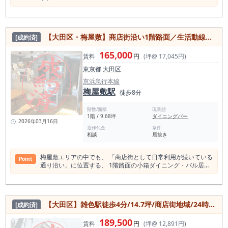
【大田区・梅屋敷】商店街沿い1階路面／生活動線で“毎日売上が立つ”小箱ダイニング・バル居抜き（約10坪）
[成約済]
165,000
賃料
円
(坪@ 17,045円)
東京都
大田区
京浜急行本線
梅屋敷駅
徒歩8分
階数/面積
現業態
1階 / 9.68坪
ダイニングバー
2026年03月16日
造作代金
条件
相談
居抜き
梅屋敷エリアの中でも、 「商店街として日常利用が続いている
Point
通り沿い」に位置する、 1階路面の小箱ダイニング・バル居抜
き物件です。 本物件が立地する梅屋敷商店街周辺は、 再開発
で一気に人が集まるエリアではありません。 その代わり、 ・
駅利用者の日常的な通行 ・近隣住民の普段使い ・周辺医療施
設（東邦大学医療センター）関係者の飲食需要 といった、
【大田区】雑色駅徒歩4分/14.7坪/商店街地域/24時間利用可/角部屋/飲食店物件
[成約済]
「毎日コツコツ積み上がる需要」が今も確実に残っているエリ
アです。 ■ 商店街沿い × 1階路面 × 生活動線 本物件は商店街沿
189,500
いの1階路面。 歩行者・自転車・車のいずれからも視認されや
賃料
円
(坪@ 12,891円)