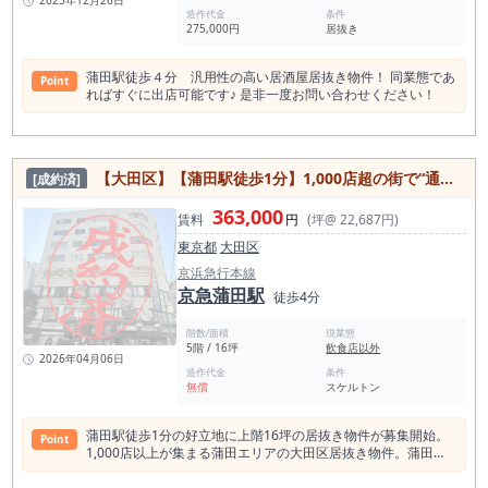
2025年12月26日
造作代金
条件
275,000円
居抜き
蒲田駅徒歩４分 汎用性の高い居酒屋居抜き物件！ 同業態であ
Point
ればすぐに出店可能です♪ 是非一度お問い合わせください！
【大田区】【蒲田駅徒歩1分】1,000店超の街で“通行量に頼らない店”を作る／開業資金380万円／上階16坪【2月3月お申込み者限定！内装協力金100万円キャンペーン中】
[成約済]
363,000
賃料
円
(坪@ 22,687円)
東京都
大田区
京浜急行本線
京急蒲田駅
徒歩4分
階数/面積
現業態
5階 / 16坪
飲食店以外
2026年04月06日
造作代金
条件
無償
スケルトン
蒲田駅徒歩1分の好立地に上階16坪の居抜き物件が募集開始。
Point
1,000店以上が集まる蒲田エリアの大田区居抜き物件。蒲田居
抜き物件・蒲田駅居抜き物件を探している方におすすめ。内装
協力金100万円、開業資金約380万円。 ■ 蒲田駅徒歩1分。 蒲