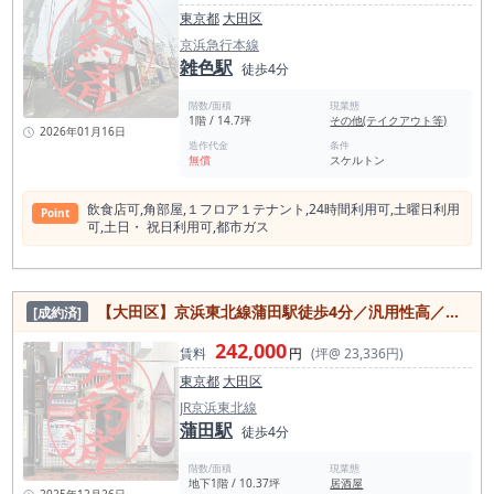
すく、 看板・ファサード次第で店の存在を自然に認識させられ
東京都
大田区
る立地です。 派手な広告に頼らず、 日常導線の中で「見られ
続ける」ポジションにある点は、 長く店を続けたい方にとって
京浜急行本線
大きな強みです。 ■ 約10坪の“小箱”だから成立する商売 店内は
雑色駅
徒歩4分
約10坪の小箱。 決して大きくはありませんが、 ・初期投資を
抑えやすい ・少人数オペレーションが可能 ・固定費を重くし
階数/面積
現業態
すぎない といった点から、 個人開業・独立・2店舗目の方にと
1階 / 14.7坪
その他(テイクアウト等)
って現実的なサイズ感です。 前業態はダイニングバー（バル
2026年01月16日
系）。 内装状態も比較的良好で、 大きなレイアウト変更をせ
造作代金
条件
無償
スケルトン
ずとも営業をイメージできる状態です。 ■ 相性の良い業態イメ
ージ この立地・サイズ感で特に相性が良いのは、 以下のよう
な業態です。 ・小箱ダイニング／バル ・ワインバル／ビスト
飲⾷店可,⾓部屋,１フロア１テナント,24時間利⽤可,⼟曜⽇利⽤
Point
ロ ・和食系小料理屋 ・立ち飲み・カウンター主体の酒場 ・“毎
可,⼟⽇・ 祝⽇利⽤可,都市ガス
日来る常連”を作る業態 一発ヒット型ではなく、 日常使いで評
価される店が残りやすいエリアです。 ■ 数字だけでは判断でき
ない物件です 正直に言うと、 この物件は数字や写真だけで良
し悪しを判断するタイプではありません。 ・通行量の質 ・時
間帯ごとの空気感 ・商店街としての温度 これらは現地でしか
【大田区】京浜東北線蒲田駅徒歩4分／汎用性高／居酒屋居抜き物件／約10.37坪
[成約済]
分かりません。 だからこそ、 「合う・合わないは現地で一瞬
で決まる」物件です。 ■ こんな方におすすめです ・初出店
242,000
賃料
円
(坪@ 23,336円)
で、無理のないサイズから始めたい方 ・すでに飲食経験があ
り、次は“長く続く店”を作りたい方 ・大箱・高家賃から切り替
東京都
大田区
えを検討している方 ・地域に根付く酒場・ダイニングをやりた
JR京浜東北線
い方 ■ 最後に 大田区・梅屋敷エリアで 商店街沿い・1階路面・
蒲田駅
小箱という条件が揃う物件は多くありません。 図面や写真では
徒歩4分
判断しきれないからこそ、 まずは一度、現地でご確認くださ
い。
階数/面積
現業態
地下1階 / 10.37坪
居酒屋