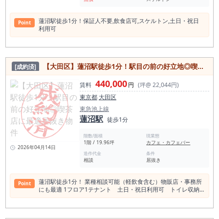
蓮沼駅徒歩1分！保証⼈不要,飲⾷店可,スケルトン,⼟⽇・祝⽇
Point
利⽤可
【大田区】蓮沼駅徒歩1分！駅目の前の好立地◎喫茶店に最適居抜き物件
[成約済]
440,000
賃料
円
(坪@ 22,044円)
東京都
大田区
東急池上線
蓮沼駅
徒歩1分
階数/面積
現業態
1階 / 19.96坪
カフェ・カフェバー
2026年04月14日
造作代金
条件
相談
居抜き
蓮沼駅徒歩1分！ 業種相談可能（軽飲食含む）物販店・事務所
Point
にも最適 1フロア1テナント 土日・祝日利用可 トイレ収納
スペース 都市ガス