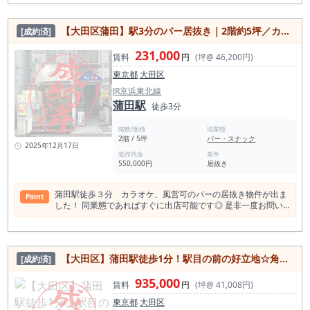
田で店を出すなら、 「人通りが多い場所＝成功」だと思ってい
ませんか。 実は、長く続いている店ほど “通行量に頼らない場
【大田区蒲田】駅3分のバー居抜き｜2階約5坪／カラオケ可／風営可／深夜営業可
[成約済]
所”を選んでいます。 JR蒲田駅・京急蒲田駅を合わせた1日平均
乗降人員は25万人規模。 駅半径500mには1,000件～飲食店が
231,000
集積する、都内有数の飲食店街です。 多くの人が「人通りが多
賃料
円
(坪@ 46,200円)
い＝売れる」と考えますが、 実際に生き残っている店の多く
東京都
大田区
は、 通行量ではなく目的来店 価格勝負ではなく固定客 目立つ
1階ではなく“選ばれる場所” で勝っています。 本物件は、 その
JR京浜東北線
駅前エリアの中で、あえて消耗戦に入らない立ち位置を取れる
蒲田駅
徒歩3分
物件です。 ■ 地上5階・上階立地だからこそ成立する業態があ
ります 本物件は地上5階・約16坪。 一見すると不利に見える条
階数/面積
現業態
件ですが、実は以下のような業態と非常に相性が良いです。 ダ
2階 / 5坪
バー・スナック
イニングバー／ワインバー 小料理・和食・創作系 会員制・予
2025年12月17日
約制店舗 落ち着いた居酒屋・隠れ家業態 BAR＋軽食の複合型
造作代金
条件
550,000円
居抜き
「ふらっと入る店」ではなく、 “知っている人が指名して来る
店”を作る前提なら、 この立地はむしろ武器になります。 ■ 造
作代0円（※実質値下げ）＋開業資金134万円という現実的ライ
蒲田駅徒歩３分 カラオケ、風営可のバーの居抜き物件が出ま
Point
ン 本物件は、 造作譲渡代0円（※当初400万円から大幅調整）
した！ 同業態であればすぐに出店可能です◎ 是非一度お問い
を含め、 開業資金総額134万円程度でスタート可能です。 蒲田
合わせください！
駅徒歩1分圏で、 この初期費用感は希少です。 設備はそのまま
活用可能 大規模改装不要 初期投資を抑え、運転資金を厚くで
きる 「最初から完成された内装を目指さない」 「まずは“回る
店”を作る」 そんな堅実な出店戦略を取る方にとって、 非常に
【大田区】蒲田駅徒歩1分！駅目の前の好立地☆角部屋物件
[成約済]
合理的な条件と言えます。 ■ 人が多い街だからこそ、“回転率
より継続率”が重要 蒲田は、 新規出店が多く、撤退も早い街で
935,000
賃料
円
(坪@ 41,008円)
す。 その中で長く続いている店の共通点は、 無理な回転を追
わない 常連比率が高い 店主の顔が見える 価格より「居心地」
東京都
大田区
本物件は、 駅至近 上階 16坪 居抜き という条件から、 自然