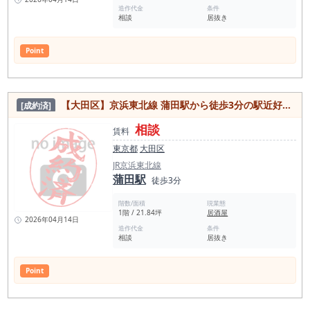
造作代金
条件
相談
居抜き
Point
【大田区】京浜東北線 蒲田駅から徒歩3分の駅近好立地な居抜き物件
[成約済]
相談
賃料
東京都
大田区
JR京浜東北線
蒲田駅
徒歩3分
階数/面積
現業態
1階 / 21.84坪
居酒屋
2026年04月14日
造作代金
条件
相談
居抜き
Point