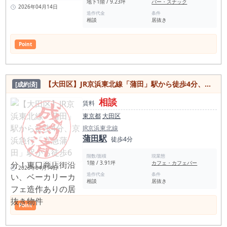
地下1階 / 9.23坪
バー・スナック
2026年04月14日
造作代金
条件
相談
居抜き
Point
【大田区】JR京浜東北線「蒲田」駅から徒歩4分、京浜急行「京急蒲田」駅から徒歩6分！東口商店街沿い、ベーカリーカフェ造作ありの居抜き物件
[成約済]
相談
賃料
東京都
大田区
JR京浜東北線
蒲田駅
徒歩4分
階数/面積
現業態
1階 / 3.91坪
カフェ・カフェバー
2026年04月14日
造作代金
条件
相談
居抜き
Point