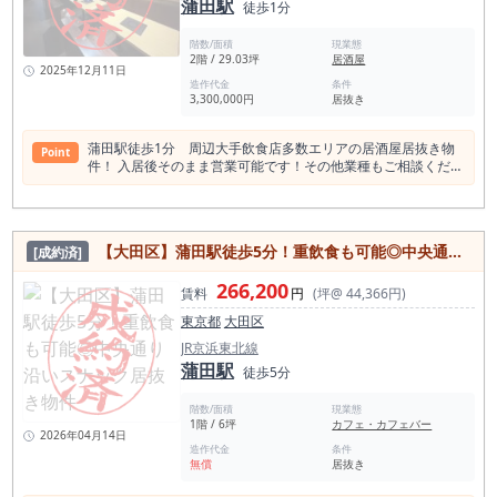
蒲田駅
徒歩1分
階数/面積
現業態
2階 / 29.03坪
居酒屋
2025年12月11日
造作代金
条件
3,300,000円
居抜き
蒲田駅徒歩1分 周辺大手飲食店多数エリアの居酒屋居抜き物
Point
件！ 入居後そのまま営業可能です！その他業種もご相談くださ
い！ 是非一度お問い合わせください！
【大田区】蒲田駅徒歩5分！重飲食も可能◎中央通り沿いスナック居抜き物件
[成約済]
266,200
賃料
円
(坪@ 44,366円)
東京都
大田区
JR京浜東北線
蒲田駅
徒歩5分
階数/面積
現業態
1階 / 6坪
カフェ・カフェバー
2026年04月14日
造作代金
条件
無償
居抜き