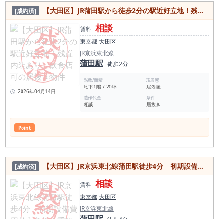
【大田区】JR蒲田駅から徒歩2分の駅近好立地！残置内装あり、飲食店可の居抜き物件
[成約済]
相談
賃料
東京都
大田区
JR京浜東北線
蒲田駅
徒歩2分
階数/面積
現業態
地下1階 / 20坪
居酒屋
2026年04月14日
造作代金
条件
相談
居抜き
Point
【大田区】JR京浜東北線蒲田駅徒歩4分 初期設備費用借主負担！重軽食可能希少な1階物件
[成約済]
相談
賃料
東京都
大田区
JR京浜東北線
蒲田駅