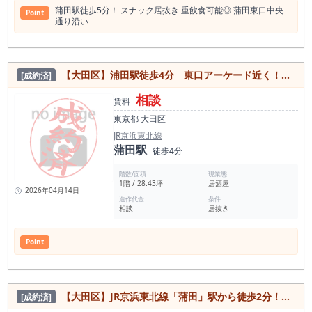
蒲田駅徒歩5分！ スナック居抜き 重飲⾷可能◎ 蒲⽥東⼝中央
Point
通り沿い
【大田区】浦田駅徒歩4分 東口アーケード近く！事務所利用にオススメ1階居抜き店舗
[成約済]
相談
賃料
東京都
大田区
JR京浜東北線
蒲田駅
徒歩4分
階数/面積
現業態
1階 / 28.43坪
居酒屋
2026年04月14日
造作代金
条件
相談
居抜き
Point
【大田区】JR京浜東北線「蒲田」駅から徒歩2分！駅近好立地！スナック・ガールズバーに最適な居抜き物件
[成約済]