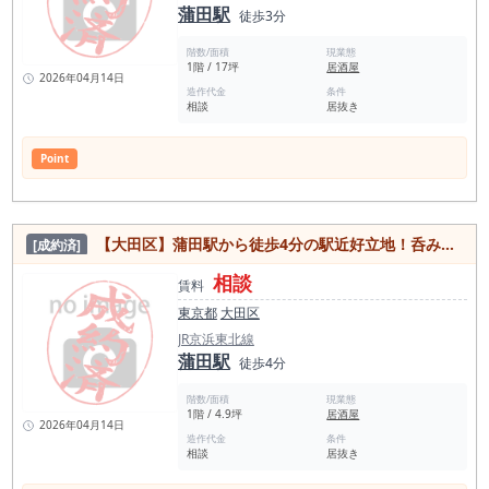
蒲田駅
徒歩3分
階数/面積
現業態
1階 / 17坪
居酒屋
2026年04月14日
造作代金
条件
相談
居抜き
Point
【大田区】蒲田駅から徒歩4分の駅近好立地！呑み屋多数の人気エリア カウンター仕様の飲食店居抜き物件
[成約済]
相談
賃料
東京都
大田区
JR京浜東北線
蒲田駅
徒歩4分
階数/面積
現業態
1階 / 4.9坪
居酒屋
2026年04月14日
造作代金
条件
相談
居抜き