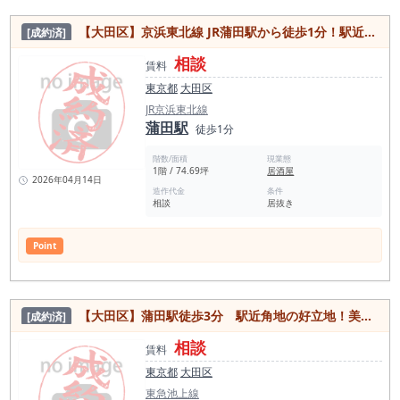
【大田区】京浜東北線 JR蒲田駅から徒歩1分！駅近でアクセス便利な居抜き物件
[成約済]
相談
賃料
東京都
大田区
JR京浜東北線
蒲田駅
徒歩1分
階数/面積
現業態
1階 / 74.69坪
居酒屋
2026年04月14日
造作代金
条件
相談
居抜き
Point
【大田区】蒲田駅徒歩3分 駅近角地の好立地！美容室居抜き物件
[成約済]
相談
賃料
東京都
大田区
東急池上線