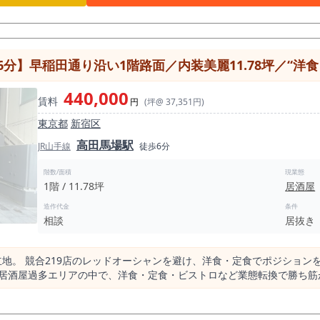
とは異なり、地域密着型の飲食店開業と相性を確認しやすいエリアです
に食事を済ませたい方、近隣に住むファミリー層や単身者を対象に、繰
業する場合は、地域住民にとって使いやすい価格帯、分かりやすいメニ
ります。居抜き物件として検討する際には、厨房設備、排気、給排水、
稲田通り沿い1階路面／内装美麗11.78坪／“洋食・ビストロ向き”
態に合うかどうかを内見時にチェックすることが重要です。 店舗面積は約7.82坪です。大きな
運営を検討しやすい小箱サイズです。 洋食店、カフェ、定食店、ハン
440,000
賃料
軽飲食店など、オペレーションを絞った飲食店開業に向いています。 
円
(坪@ 37,351円)
ナーの両方を意識した営業設計と相性を確認したい物件です。 中井駅半径500m圏内には飲食
東京都
新宿区
6件です。飲食店の一定数はありながら、洋食店が多すぎる状況ではない
高田馬場駅
討余地のあるエリアと考えられます。 競合がまったくないエリアでは
JR山手線
徒歩6分
を確認しやすい点が魅力です。 また、本物件は間口が広めで、駅前通り商店街沿いにあるた
です。 看板、メニュー掲出、外観演出、ランチメニューの打ち出し方
階数/面積
現業態
1階 / 11.78坪
居酒屋
す。 小箱の居抜き物件では、通行人に「何の店か」「入りやすい価格
造作代金
条件
事需要を中心にした開業計画の方が検討しやすい物件です。 営業時間は
相談
居抜き
実的です。 新宿区で飲食店居抜き物件を探している方、中井駅周辺で開業を検討し
線の2路線利用者を狙える小箱店舗を探している方には、一度内見してい
街沿い、約7.82坪の洋食店居抜き物件。地域密着型の飲食店開業を目
立地。 競合219店のレッドオーシャンを避け、洋食・定食でポジション
居酒屋過多エリアの中で、洋食・定食・ビストロなど業態転換で勝ち筋が
あたり70〜90万人規模が行き交う日本有数のターミナル駅であり、学生