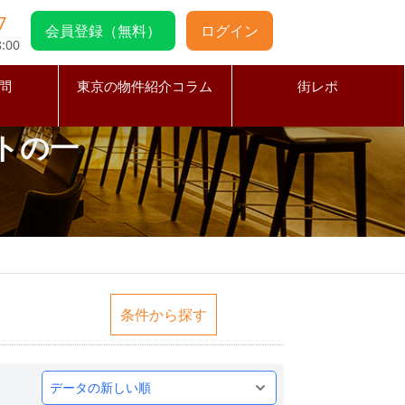
7
会員登録（無料）
ログイン
:00
問
東京の物件紹介コラム
街レポ
トの一
条件から探す