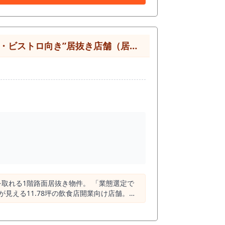
。 派手な大通り型の集客ではなく、駅前通り
り返し利用される店舗づくりを目指しやすい
ュー、入りやすい外観づくりが重要になりま
電気・ガス容量、空調、客席数、カウンター
居抜き店舗（居酒屋から業態転換に最適）
店舗で
バーグ・オムライスなどの専門店、ランチ需要
中井駅周辺は日常利用の強いエリアのため、毎
店が約
ため、洋食・カフェ・定食系業態で新宿区中井
需要が読みづらくなりますが、中井駅周辺は飲
を工夫することで、通行する駅利用者や近隣住
か」「一人でも使えるか」を短時間で伝えるこ
24時までの制限があるため、ランチ、夕食、
ただきたい物件です。新宿区・中井駅徒歩2
指す方におすすめの募集案件です。 ！
を取れる1階路面居抜き物件。 「業態選定で
見える11.78坪の飲食店開業向け店舗。学
・ビジネス層・地域住民が混在する非常にポ