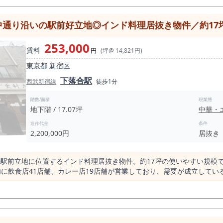
エリアではありません。 実際に高田馬場エリアには飲食店が729店存
いの駅前好立地◎インド料理居抜き物件／約17坪・新宿区で飲食店開
注目すべきは「洋食業態」です。 高田馬場エリアにおける洋食店舗はわず
の“日常食ニーズ”は非常に高く、供給不足の状態が続いています。 本物件は約11.78坪のコン
253,000
が保たれており、カウンター主体のレイアウトはそのまま活用可能。 
賃料
円
(坪@ 14,821円)
東京都
新宿区
うビストロ業態 ・テイクアウト併設で売上の底上げも可能 ・昼夜で客層
瞬間的な集客”ではなく、 「目的来店」や「生
下落合駅
西武新宿線
徒歩1分
・専門学校・住宅エリアが広がっており、 ・昼：学生・会社員のラン
といった安定した日常利用を取り込める構造が形成されています。 駅前の
階数/面積
現業態
設計や業態コンセプト次第では、通行人への認
地下階 / 17.07坪
中華・
造作代金
条件
2,200,000円
居抜き
態にシフトすることで、 高田馬場という巨大マーケットの中で独自ポジション
物件はハマります。 逆に、業態転換の視点を持てる方にとっては、非常に
業態のイメージが湧いた方から決まります。 この手の物件は「あとで考
の駅前立地に位置するインド料理居抜き物件。約17坪の使いやすい規模
ースがほとんどです。 少しでも「これならいける」と感じた方は、迷わ
飲食店41店舗、カレー店19店舗が営業しており、需要が成立しているエリアで
置するインド料理居抜き物件のご紹介です。 約17.07坪という使いや
 西武新宿線下落合駅は、1日平均乗降人員約11,882人（2024年度）と、 巨
いた規模ではありますが、住宅地としての利用が中心で、 通勤・通学
位置し、来店導線を確保しやすいポジションといえます。 本物件が位置する上落中通りは、地域住民の
度な競争ではなく、日常利用を前提とした飲食店営業が成立しやすいエリ