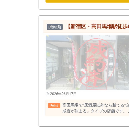
の中でも、中井駅周辺は大型繁華街
商店街を利用する地元客、仕事帰り
立地です。中井駅周辺で飲食店を開
す。 現況は洋食店の居抜き物件です。既存の内装、厨房、客席レイアウトを活用できる場合、スケルトンから店舗を作る場合と比較して、開業準備期間
や工事範囲を抑えられる可能性があ
【新宿区・高田馬場駅徒歩6分】早
[成約済]
やテーブル配置の使いやすさを確認し、出店予定業
はありませんが、個人開業や少人数
を狙う食堂、テイクアウト併用型の
日でも使いやすいメニュー構成や、ランチ・ディ
101件あり、そのうち洋食店は約
駅周辺に出店したい方にとって、検
食店が集まる生活導線があり、なおかつ洋食業態は出店余地
め、店頭の見せ方も重要なポイント
民に店舗の存在を伝えやすくなりま
とが集客上の鍵になります。 一方で、業態業種制限として、居酒屋など酒類メインの業態には制限があります。 そのため、深夜型の酒場よりも、洋
食、カフェ、定食、軽飲食など、食
仕事帰りの食事、テイクアウトなどを中心に組み立てる営業計画が現
2026年06月17日
ている方、西武新宿線・都営大江戸
分、乗り換え導線沿い、駅前通り商店
高田馬場で“居酒屋以外なら勝てる”
Point
成否が決まる」タイプの店舗です。 
生・地域需要を取り込める立地。 高田馬場駅徒歩6分、早稲田通り沿いに位置する1階路面の飲食店居抜き物件のご紹介です。 山手線・東西線・西武新
宿線が交差する高田馬場駅は、1日
テンシャルの高いエリアです。 一方で、本物件は駅前のさかえ通りなどの“回遊型飲み歩きエリア”からは外れた、早稲田通り沿いに位置しており、ふら