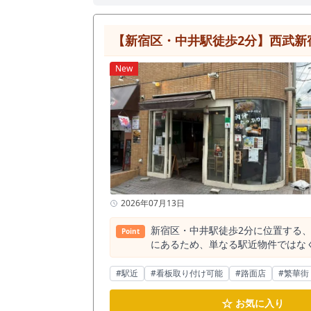
【新宿区・中井駅徒歩2分】西武新
New
2026年07月13日
新宿区・中井駅徒歩2分に位置する
Point
にあるため、単なる駅近物件ではな
検討している方、中井駅周辺で居抜
い募集案件です。 本物件の大きな魅力は、中井駅徒歩2分という駅近立地に加え、西武新宿線と都営大江戸線を結ぶ乗り換えルート上にある点です。 中
#駅近
#看板取り付け可能
#路面店
#繁華街
井駅は、西武新宿線で高田馬場・西
宅街、商店街、飲食店、生活店舗が集
☆
お気に入り