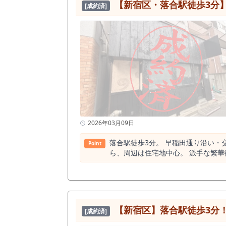
【新宿区・落合駅徒歩3分】
[成約済]
た住宅地と商業のバランスが取れており、
内には飲食店が41店舗、そのうちカ
の需要が成立しているエリア」であ
においても業態選定の参考となる環境です。 本物件はインド料理の居抜きであるため、既存の内装や設備を活用できる可能
構築する場合と比較して、初期投資や
人数での運営、または2店舗目出店としても現実的なオペレーシ
視認性を高めやすく、 初来店のき
線上に位置する本物件は、その基盤を築きやすい条件を備えています。 新宿
規模」という要素が揃う物件は常時
は、 比較検討の中でも優先度の高い選択肢となり得ます。 本物件は、 ・新宿区で飲食店開業
約17坪前後の現実的な規模でスター
て、条件が整理された検討しやすい物件です。 居抜き店舗は市場に常時出ているものではなく、条件が整った物件ほ
2026年03月09日
も少なくありません。 特に駅徒歩1分と
居抜き物件」「下落合 飲食店 開業」「駅
落合駅徒歩3分。 早稲田通り沿い・交差
Point
落中通り沿いの生活導線立地 ・約17坪の使いやすい面積 ・インド
ら、周辺は住宅地中心。 派手な繁華街立地ではなく、生活動線上で
また、カレー業態が複数存在するエ
約143軒。 ラーメン業態は11店舗と過密状態ではありません。 本物件は13坪。 ラーメン
方にとっては、検討価値の高いポジションです。 現地をご確認いただくことで、 ・通行量 ・前面の視認性 ・店
定。 1日80〜120杯で月商250〜350万円レンジ。 家賃29.7万円。 原価35％・人件費25％想定でも、十分
体的に把握いただけます。 「条件の良い居抜き物件は、検討している間に無くなる」 これは実際の市場で起きている事実です。 少しでもご興味がある
せん。 だからこそ、堅実に積み上げられる立地です。 ロードサイド型の視認性と住宅地回転モデル。
場合は、他の検討者に先を越される
可。 もちろん業態転用もご相談ください。 落合で勝つ設計が描ける方。 駅3分・早稲田通り沿いでこの賃料帯は多くありま
となる場合がございます。 本物件のポイントは、「新宿区×駅徒歩1分×約17坪×居抜き」という条件の組み合わせです。 同条件で新規出店を行う場合、
そ、 一度現地で動線と視認性をご
【新宿区】落合駅徒歩3分
・物件取得までの期間 ・内装工事費用 ・開業までの時間 いずれも大きく増加するケースが一般
[成約済]
区エリアでの出店を現実的に実現で