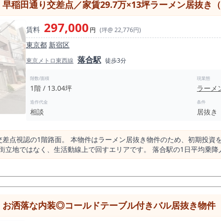
早稲田通り交差点／家賃29.7万×13坪ラーメン居抜き
 「地域密着型で長く続ける店舗」を目指す方にとって検討しやすい立地となってい
レー業態が19店舗営業しています。 一見すると競合が多いように見え
297,000
ることを示しています。 一定数の同業態が存在し続けていることは、
賃料
円
(坪@ 22,776円)
性があり、 ゼロから内装を
東京都
新宿区
準備期間を検討しやすい点も特徴です。 約17坪という面積は、客席と
ョン設計が可能です。 さらに、駅徒歩1分という立地により、看板や外観の工夫によって
落合駅
東京メトロ東西線
徒歩3分
っかけを作りやすい環境です。特に地域密着型の飲食店では、 継続的な
区で飲食店開業を検討されている方にとって、 「駅近」「居抜き」「適正
階数/面積
現業態
多く流通しているわけではありません。 特に本物件のように、業態実
1階 / 13.04坪
ラーメ
を検討している方 ・居抜き物件で初期負担を抑えたい方 ・
造作代金
条件
トしたい方 ・地域密着型で安定した営業を目指したい方 ・カレー・エスニ
相談
居抜き
ど検討段階で募集終了となるケース
いう条件は希少性があり、同水準の物件を継続的に比較できるとは限らないのが実情で
徒歩1分 貸店舗」 といった条件で物件をお探しの方にとって、バランスの取れた
点視認の1階路面。 本物件はラーメン居抜き物件のため、初期投資を抑えた開業が
料理の居抜き これらの条件が揃う物件は、常時市場に出ているわけではありません。
回すエリアです。 落合駅の1日平均乗降人員は約2.6万人。 駅半径500m圏の飲食店は
リアであることは、「競争」ではなく「需要が成立している環境」であ
店としては回しやすい規模感です。 客単価1,000円〜1,200円想
舗のサイズ感 ・営業イメージ をより具
に成立する水準です。 駅前特一等地ではありま
 バランスの取れた立地です。 ラーメンで即営業も
前に、まずはお問い合わせのうえ現地確認をご検討ください。 本物件
せん。 比較検討中の方こ
確認ください。
！お洒落な内装◎コールドテーブル付きバル居抜き物件
的です。 本物件は、そうした初期負担を抑えつつ、 新宿
きる数少ない現実的な出店機会といえます。