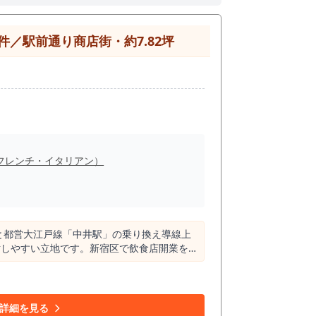
／駅前通り商店街・約7.82坪
フレンチ・イタリアン）
と都営大江戸線「中井駅」の乗り換え導線上
討しやすい立地です。新宿区で飲食店開業を
お探しの方に、ぜひ現地をご確認いただきた
る2路線利用可能な駅です。 駅周辺には住
り込みやすい環境があります。 新宿区
詳細を見る