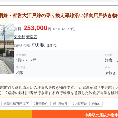
宿線・都営大江戸線の乗り換え導線沿い洋食店居抜き物件
253,000
賃料
円
(坪@ 32,352円)
東京都
新宿区
中井駅
西武新宿線
徒歩2分
階数/面積
現業態
1階 / 7.82坪
洋食（
造作代金
条件
相談
居抜き
、駅前通り商店街沿いの洋食店居抜き物件です。 西武新宿線「中井駅」
く、2路線の駅利用者が行き来する通行動線を意識した飲食店開業を検
き物件を探している方、洋食・カフェ・定食・軽飲食などの小箱店舗を
#賃料30万円以下
#新着物件
#注目物件
#内覧可能
#角地
武新宿方面へ、都営大江戸線で新宿・六本木・飯田橋方面へアクセスでき
まり、通勤・通学利用者、近隣住民、駅乗り換え利用者の日常的な動きを取
中井駅の居抜き物件