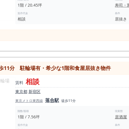
1階 / 20.45坪
寿司・
造作代金
条件
相談
居抜き
歩11分 駐輪場有・希少な1階和食屋居抜き物件
相談
賃料
東京都
新宿区
落合駅
東京メトロ東西線
徒歩11分
階数/面積
現業態
1階 / 7.56坪
居酒屋
造作代金
条件