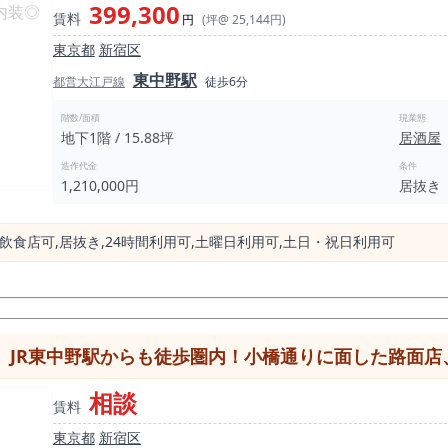
399,300
賃料
円
(坪@ 25,144円)
東京都
新宿区
東中野駅
都営大江戸線
徒歩6分
階数/面積
現業態
地下1階 / 15.88坪
居酒屋
造作代金
条件
1,210,000円
居抜き
飲⾷店可,居抜き,24時間利⽤可,⼟曜⽇利⽤可,⼟⽇・祝⽇利⽤可
JR東中野駅からも徒歩圏内！小橋通りに面した路面店、業種
相談
賃料
東京都
新宿区