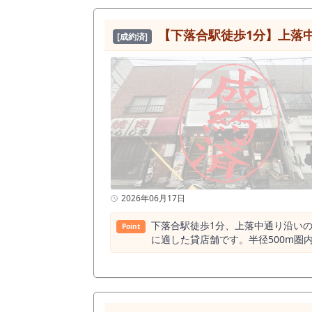
っと入る居酒屋立地としては正直強い
シャンエリアとなっています。 つまり、本物件は「居酒屋として戦う立地ではない」という点が重要です。 競合過多の居酒屋業態ではなく、競争の少
【下落合駅徒歩1分】上落中通り沿
[成約済]
ない業態へ転換することで一気に勝ち筋が見える立地となっています。 特に
か12店舗程度。 一方で学生・単身者・地域住民
ズでありながら、内装は美麗な状態
適性があります。 本物件は「業態選定で成否が決まる物件」です。 ・学生・単身者に刺さる「日常使い洋食業態」 ・ランチ売上を取りに行ける定食・
食堂モデル ・夜は軽飲み需要を拾
み） ・原価率コントロールしやすい業態設計が可能 また、早稲田通り沿いという立地は、駅前のような“
活導線上のリピート」を積み上げるタイプの店舗に適しています。 周辺には学生
チ需要 ・夜：近隣住民の食事需要 
される店を作れるかどうかが勝負になる立地です。 さらに1階路面で視認性も確保されているため、看板
知もしっかり獲得可能です。 初期投資の観点でも、内装美麗のため大幅な造作費用を抑えることができ、 「業態転換×低投資」で開業したい方にとって
非常にバランスの良い物件です。 本物件は 居酒屋をやる物件ではなく、業態をズラして勝つ物件です。 競争の激しい土俵に乗るのではなく、 需要があ
るにもかかわらず供給が不足している業
2026年06月17日
までは厳しい」と感じた方ほど、この
件は、“立地で勝つ物件”ではありません。 “業態で勝つ物件”です。 だからこそ、
下落合駅徒歩1分、上落中通り沿い
Point
えよう」と思った時点で取り逃すケ
に適した貸店舗です。半径500m圏内に
1分、上落中通り沿いの駅前立地に位
兼ね備えた、 新宿区で飲食店開業を検討されている方に適した貸店舗です。
大ターミナル駅と比較すると落ち着
歩1分という距離は、 日常的な利用者の動線上に
生活導線として機能しており、 過