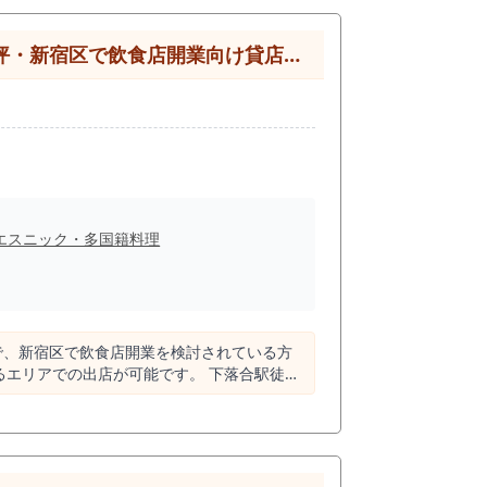
在し、そのうち居酒屋は219店とレッドオー
業向け貸店舗(物件取得費用450万円）
パクトサイ
居酒屋業態に限らず、以下のような業態に高い
を分ける二毛作業態（ランチ特化＋夜軽飲
ような“瞬間集客”ではなく、 意図的に来店
エスニック・多国籍料理
を確立できます。 「居酒屋のま
再現性の高い出店が可能です。 この物
で、新宿区で飲食店開業を検討されている方
ず現地をご確認ください。
の出店が可能です。 下落合駅徒歩
すい規模感と、駅徒歩1分という高い利便性を
動線による安定した人流が特徴です。特に駅徒
アです。 新宿区内でありながら、落ち着い