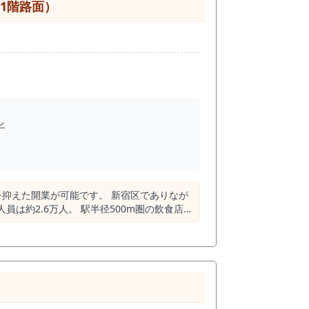
（1階路面）
ます。 また、半径500m圏
ますが、裏を返せば「カレー・エスニック系
市場としての受容性がある証であり、新規出店
厨房のバランスを取りやすく、 1人開業や少
利用と認知の積み重ねが重要となるため、導
績がある状態で引き継げる可能性のある貸店舗
ン
ック業態で出店を検討している方 にとっ
す。 本物件は、 「新宿区
一件です。 ・駅徒歩1分 ・上
可能です。 新宿区でありなが
るとも捉えられます。 業態の方向性が明確な
はお問い合わせ状況により、予告なく募集終了