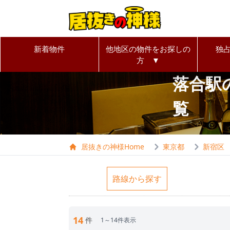
新着物件
他地区の物件をお探しの
独
方 ▼
落合駅
覧
居抜きの神様Home
東京都
新宿区
路線から探す
14
件
1～14件表示