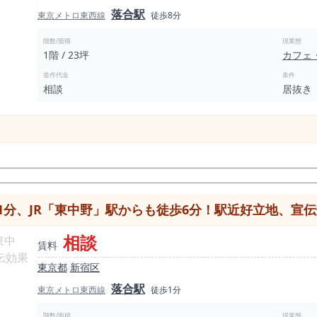
落合駅
東京メトロ東西線
徒歩8分
階数/面積
現業態
1階 / 23坪
カフェ
造作代金
条件
相談
居抜き
分、JR「東中野」駅からも徒歩6分！駅近好立地、宣
相談
賃料
東京都
新宿区
落合駅
東京メトロ東西線
徒歩1分
階数/面積
現業態