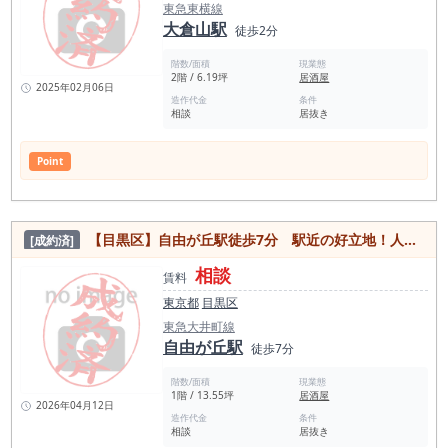
東急東横線
大倉山駅
徒歩2分
階数/面積
現業態
2階 / 6.19坪
居酒屋
2025年02月06日
造作代金
条件
相談
居抜き
Point
【目黒区】自由が丘駅徒歩7分 駅近の好立地！人気エリアの1階路面居抜き物件
[成約済]
相談
賃料
東京都
目黒区
東急大井町線
自由が丘駅
徒歩7分
階数/面積
現業態
1階 / 13.55坪
居酒屋
2026年04月12日
造作代金
条件
相談
居抜き