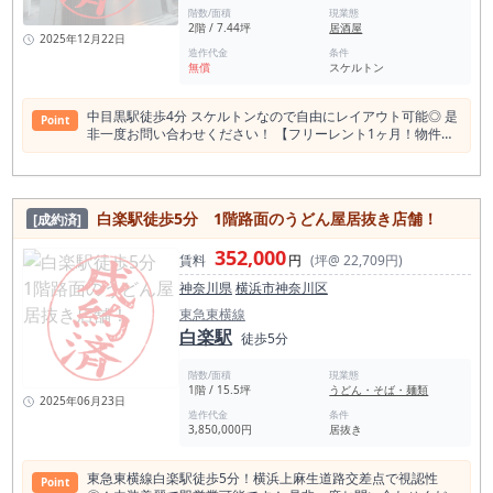
階数/面積
現業態
2階 / 7.44坪
居酒屋
2025年12月22日
造作代金
条件
無償
スケルトン
中目黒駅徒歩4分 スケルトンなので自由にレイアウト可能◎ 是
Point
非一度お問い合わせください！ 【フリーレント1ヶ月！物件取
得費200万円以下！】
白楽駅徒歩5分 1階路面のうどん屋居抜き店舗！
[成約済]
352,000
賃料
円
(坪@ 22,709円)
神奈川県
横浜市神奈川区
東急東横線
白楽駅
徒歩5分
階数/面積
現業態
1階 / 15.5坪
うどん・そば・麺類
2025年06月23日
造作代金
条件
3,850,000円
居抜き
東急東横線白楽駅徒歩5分！横浜上麻生道路交差点で視認性
Point