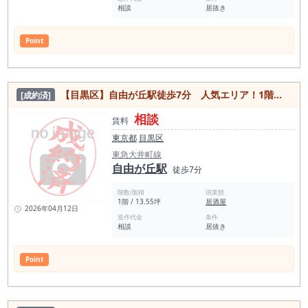
相談
居抜き
Point
【目黒区】自由が丘駅徒歩7分 人気エリア！1階路面で視認性良好◎居抜き物件
[成約済]
相談
賃料
東京都
目黒区
東急大井町線
自由が丘駅
徒歩7分
階数/面積
現業態
1階 / 13.55坪
居酒屋
2026年04月12日
造作代金
条件
相談
居抜き
Point