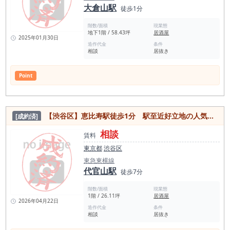
大倉山駅
徒歩1分
階数/面積
現業態
地下1階 / 58.43坪
居酒屋
2025年01月30日
造作代金
条件
相談
居抜き
Point
【渋谷区】恵比寿駅徒歩1分 駅至近好立地の人気エリア！1階路面居抜き物件
[成約済]
相談
賃料
東京都
渋谷区
東急東横線
代官山駅
徒歩7分
階数/面積
現業態
1階 / 26.11坪
居酒屋
2026年04月22日
造作代金
条件
相談
居抜き