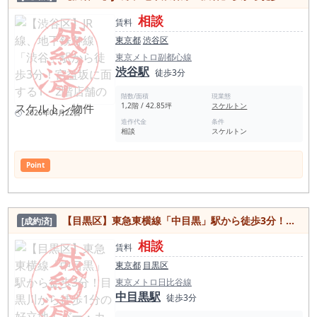
相談
賃料
東京都
渋谷区
東京メトロ副都心線
渋谷駅
徒歩3分
階数/面積
現業態
1,2階 / 42.85坪
スケルトン
2026年04月22日
造作代金
条件
相談
スケルトン
Point
【目黒区】東急東横線「中目黒」駅から徒歩3分！目黒川から徒歩1分の好立地！バー・カフェなど可能な居抜き物件
[成約済]
相談
賃料
東京都
目黒区
東京メトロ日比谷線
中目黒駅
徒歩3分