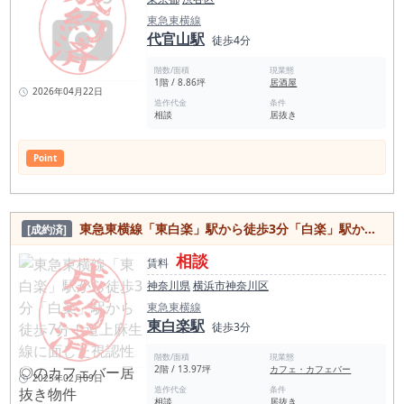
東急東横線
代官山駅
徒歩4分
階数/面積
現業態
1階 / 8.86坪
居酒屋
2026年04月22日
造作代金
条件
相談
居抜き
Point
東急東横線「東白楽」駅から徒歩3分「白楽」駅から徒歩7分！道上麻生線に面した視認性◎のカフェバー居抜き物件
[成約済]
相談
賃料
神奈川県
横浜市神奈川区
東急東横線
東白楽駅
徒歩3分
階数/面積
現業態
2階 / 13.97坪
カフェ・カフェバー
2025年02月09日
造作代金
条件
相談
居抜き