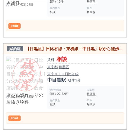
2階 / 10坪
居酒屋
2025年02月01日
造作代金
条件
相談
居抜き
Point
【目黒区】日比谷線・東横線「中目黒」駅から徒歩1分の駅近！駅前商店街角ビル、飲食店バル造作ありの居抜き物件
[成約済]
相談
賃料
東京都
目黒区
東京メトロ日比谷線
中目黒駅
徒歩1分
階数/面積
現業態
2階 / 22.42坪
居酒屋
2026年04月12日
造作代金
条件
相談
居抜き
Point