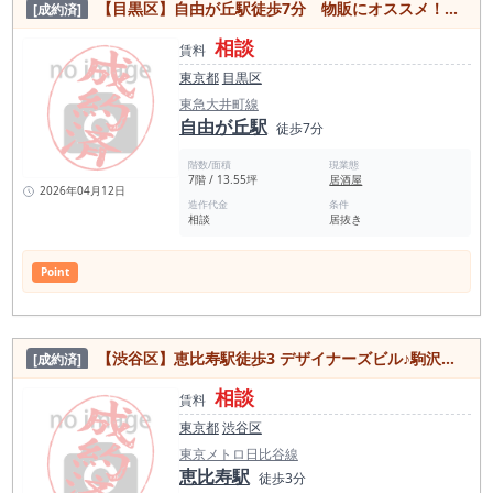
【目黒区】自由が丘駅徒歩7分 物販にオススメ！人気の自由通りに面した居抜き物件
[成約済]
相談
賃料
東京都
目黒区
東急大井町線
自由が丘駅
徒歩7分
階数/面積
現業態
7階 / 13.55坪
居酒屋
2026年04月12日
造作代金
条件
相談
居抜き
Point
【渋谷区】恵比寿駅徒歩3 デザイナーズビル♪駒沢通り沿いの1階路面居抜き物件
[成約済]
相談
賃料
東京都
渋谷区
東京メトロ日比谷線
恵比寿駅
徒歩3分