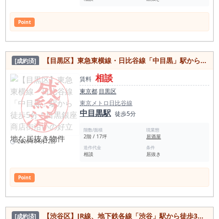
Point
【目黒区】東急東横線・日比谷線「中目黒」駅から徒歩5分！目黒銀座商店街沿いの好立地な居抜き物件
[成約済]
相談
賃料
東京都
目黒区
東京メトロ日比谷線
中目黒駅
徒歩5分
階数/面積
現業態
2階 / 17坪
居酒屋
2026年04月12日
造作代金
条件
相談
居抜き
Point
【渋谷区】JR線、地下鉄各線「渋谷」駅から徒歩3分！宮益坂に面する1・2階店舗のスケルトン物件
[成約済]