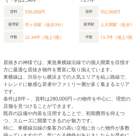
く・約22.34坪
13.7坪
550,000円
352,000円
賃料
賃料
市ヶ谷駅（徒歩3分）
上大岡駅（徒歩1
最寄駅
最寄駅
22.34坪（地上1階）
13.7坪（地上1階
坪数
坪数
居抜きの神様では、東急東横線沿線での個人開業を目指す
方に最適な居抜き物件を豊富に取り揃えています。
東横線は、渋谷から横浜までの人気エリアを結ぶ路線で、
トレンドに敏感な若者やファミリー層が多く集まるエリア
です。
条件は8坪～、賃料は280,000円～の物件を中心に、理想の
店舗を見つけることができます。
既存の設備や内装を活用することで、初期費用を抑えつ
つ、スムーズに開業できるのが魅力です。
特に、東横線沿線の集客力の高い立地に合った物件が多数
揃っていますので、気になる物件がありましたらお早めに