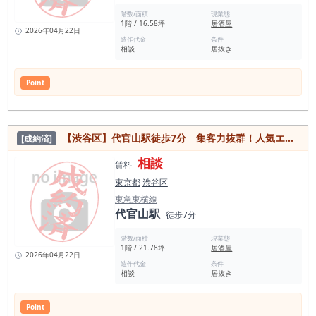
階数/面積
現業態
1階 / 16.58坪
居酒屋
2026年04月22日
造作代金
条件
相談
居抜き
Point
【渋谷区】代官山駅徒歩7分 集客力抜群！人気エリアの1階路面店舗
[成約済]
相談
賃料
東京都
渋谷区
東急東横線
代官山駅
徒歩7分
階数/面積
現業態
1階 / 21.78坪
居酒屋
2026年04月22日
造作代金
条件
相談
居抜き
Point