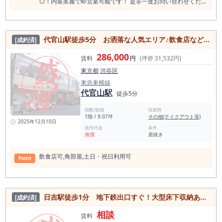
◎！内装美麗で即営業可能です！ 是非一度お問い合わせくださ
い！
代官⼭駅徒歩5分 お洒落な人気エリア♪飲食店など入るテナントの一画！角部屋店舗
[成約済]
286,000
賃料
円
(坪@ 31,532円)
東京都
渋谷区
東急東横線
代官山駅
徒歩5分
階数/面積
現業態
1階 / 9.07坪
その他(テイクアウト等)
2025年12月10日
造作代金
条件
無償
居抜き
飲⾷店可,⾓部屋,⼟⽇・祝⽇利⽤可
Point
日吉駅徒歩1分 地下鉄出口すぐ！大型床下収納あり居抜き物件
[成約済]
相談
賃料