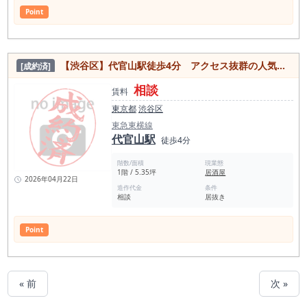
Point
【渋谷区】代官山駅徒歩4分 アクセス抜群の人気エリア！内装美麗な居抜き物件
[成約済]
相談
賃料
東京都
渋谷区
東急東横線
代官山駅
徒歩4分
階数/面積
現業態
1階 / 5.35坪
居酒屋
2026年04月22日
造作代金
条件
相談
居抜き
Point
« 前
次 »