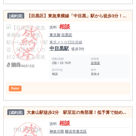
【目黒区】東急東横線「中目黒」駅から徒歩3分！駅近、目黒川近くの好立地にある居抜き物件
[成約済]
相談
賃料
東京都
目黒区
東京メトロ日比谷線
中目黒駅
徒歩3分
階数/面積
現業態
2階 / 20.16坪
居酒屋
2026年04月12日
造作代金
条件
相談
居抜き
Point
大倉山駅徒歩2分 駅至近の角部屋！低予算で始められる居抜き物件
[成約済]
相談
賃料
神奈川県
横浜市港北区