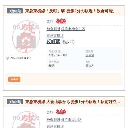
東急東横線「反町」駅 徒歩2分の駅近！飲食可能、居酒屋の内装残置物あり居抜き物件
[成約済]
相談
賃料
神奈川県
横浜市神奈川区
東急東横線
反町駅
徒歩2分
階数/面積
現業態
1階 / 14.33坪
居酒屋
2025年01月31日
造作代金
条件
相談
居抜き
Point
東急東横線 大倉山駅から徒歩1分の駅近！駅前好立地の重飲食可能、入口シャッター・裏手に通用口あり！居酒屋店居抜き物件
[成約済]
相談
賃料
神奈川県
横浜市港北区
東急東横線