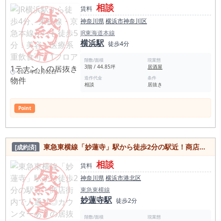
相談
賃料
神奈川県
横浜市神奈川区
JR東海道本線
横浜駅
徒歩4分
階数/面積
現業態
3階 / 44.85坪
居酒屋
2025年02月02日
造作代金
条件
相談
居抜き
Point
東急東横線「妙蓮寺」駅から徒歩2分の駅近！商店街内で人通り◎カウンターありの居抜き物件
[成約済]
相談
賃料
神奈川県
横浜市港北区
東急東横線
妙蓮寺駅
徒歩2分
階数/面積
現業態