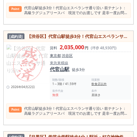
代官山駅徒歩3分！代官山エスペランサ通り沿い 前テナント：
Point
高級ラグジュアリースパ 現況でのお渡しです 是非一度お問い
合わせください！
【渋谷区】代官山駅徒歩3分！代官山エスペランサ通り沿い
[成約済]
2,035,000
賃料
円
(坪@ 48,930円)
東京都
渋谷区
東急東横線
代官山駅
徒歩3分
階数/面積
現業態
1～3階 / 41.59坪
飲食店以外
2026年04月22日
造作代金
条件
無償
居抜き
代官山駅徒歩3分！代官山エスペランサ通り沿い 前テナント：
Point
高級ラグジュアリースパ 現況でのお渡しです 是非一度お問い
合わせください！
【目黒区】学芸大学駅徒歩1分！駅近・好立地物件