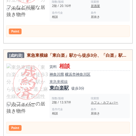
階数/面積
現業態
2階 / 20.16坪
居酒屋
2026年04月12日
造作代金
条件
相談
居抜き
Point
東急東横線「東白楽」駅から徒歩3分、「白楽」駅から徒歩7分！道上麻生線に面し視認性◎カフェバーの居抜き物件
[成約済]
相談
賃料
神奈川県
横浜市神奈川区
東急東横線
東白楽駅
徒歩3分
階数/面積
現業態
2階 / 13.97坪
カフェ・カフェバー
2025年02月09日
造作代金
条件
相談
居抜き
Point