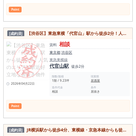
Point
【渋谷区】東急東横「代官山」駅から徒歩2分！人気のエリアの駅近好立地な居抜き物件
[成約済]
相談
賃料
東京都
渋谷区
東急東横線
代官山駅
徒歩2分
階数/面積
現業態
1階 / 9.23坪
居酒屋
2026年04月22日
造作代金
条件
相談
居抜き
Point
JR横浜駅から徒歩4分、東横線・京急本線からも徒歩5分！美容・医療系重飲食可、1フロア1テナントの居抜き物件
[成約済]