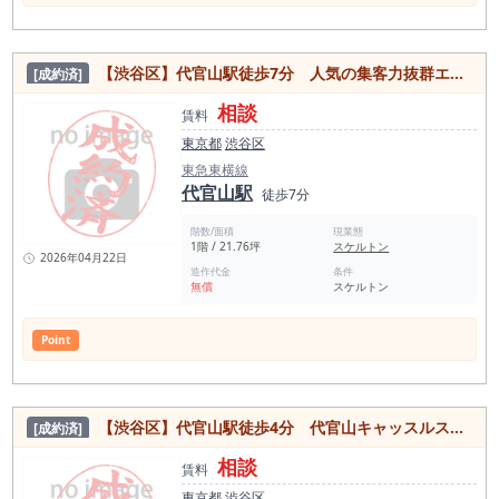
【渋谷区】代官山駅徒歩7分 人気の集客力抜群エリア！1階路面スケルトン物件
[成約済]
相談
賃料
東京都
渋谷区
東急東横線
代官山駅
徒歩7分
階数/面積
現業態
1階 / 21.76坪
スケルトン
2026年04月22日
造作代金
条件
無償
スケルトン
Point
【渋谷区】代官山駅徒歩4分 代官山キャッスルストリート沿い1階路面の居抜き物件
[成約済]
相談
賃料
東京都
渋谷区