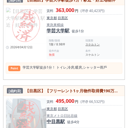
[成約済]
363,000
賃料
円
(坪@ 40,423円)
東京都
目黒区
東急東横線
学芸大学駅
徒歩1分
階数/面積
現業態
1階 / 8.98坪
スケルトン
2026年04月12日
造作代金
条件
無償
スケルトン
学芸大学駅徒歩1分！ トイレ,冷房,暖房,シャッター⾬⼾
Point
【目黒区】【フリーレント1ヶ月物件取得費190万円以下】中目黒駅徒歩4分／中々空きの出ないエリア／ スケルトン／自由にレイアウト可能／約7.44坪
[成約済]
495,000
賃料
円
(坪@ 66,532円)
東京都
目黒区
東京メトロ日比谷線
中目黒駅
徒歩4分