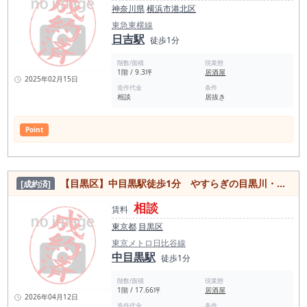
神奈川県
横浜市港北区
東急東横線
日吉駅
徒歩1分
階数/面積
現業態
1階 / 9.3坪
居酒屋
2025年02月15日
造作代金
条件
相談
居抜き
Point
【目黒区】中目黒駅徒歩1分 やすらぎの目黒川・さくら並木の街！駅前1階新築店舗
[成約済]
相談
賃料
東京都
目黒区
東京メトロ日比谷線
中目黒駅
徒歩1分
階数/面積
現業態
1階 / 17.66坪
居酒屋
2026年04月12日
造作代金
条件