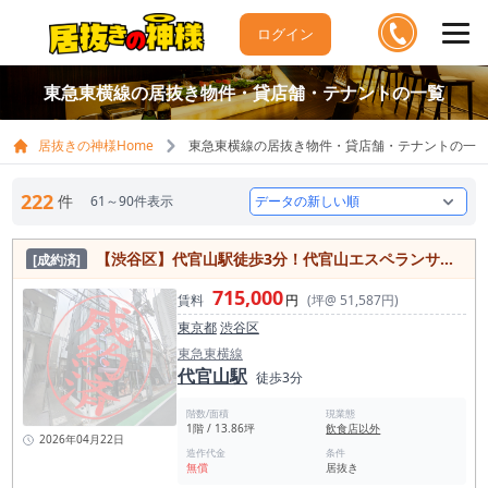
ログイン
東急東横線の居抜き物件・貸店舗・テナントの一覧
居抜きの神様Home
東急東横線の居抜き物件・貸店舗・テナントの一
222
件
61～90件表示
【渋谷区】代官山駅徒歩3分！代官山エスペランサ通り沿い 1階
[成約済]
715,000
賃料
円
(坪@ 51,587円)
東京都
渋谷区
東急東横線
代官山駅
徒歩3分
階数/面積
現業態
1階 / 13.86坪
飲食店以外
2026年04月22日
造作代金
条件
無償
居抜き