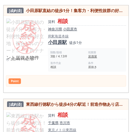
小田原駅直結の徒歩1分！集客力・利便性抜群の好立地！複合ビルのフードコート内テナント居抜き物件
[成約済]
相談
賃料
神奈川県
小田原市
JR東海道本線
小田原駅
徒歩1分
階数/面積
現業態
3階 / 4.13坪
居酒屋
2024年11月27日
造作代金
条件
相談
居抜き
Point
東西線行徳駅から徒歩4分の駅近！前造作物あり店舗経営必見の居抜き物件
[成約済]
相談
賃料
千葉県
市川市
東京メトロ東西線