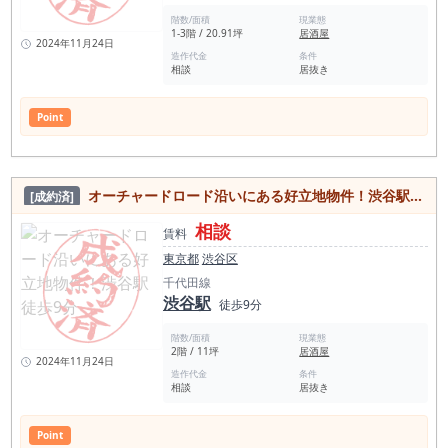
階数/面積
現業態
1-3階 / 20.91坪
居酒屋
2024年11月24日
造作代金
条件
相談
居抜き
Point
オーチャードロード沿いにある好立地物件！渋谷駅徒歩9分
[成約済]
相談
賃料
東京都
渋谷区
千代田線
渋谷駅
徒歩9分
階数/面積
現業態
2階 / 11坪
居酒屋
2024年11月24日
造作代金
条件
相談
居抜き
Point