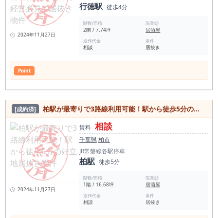
行徳駅
徒歩4分
階数/面積
現業態
2階 / 7.74坪
居酒屋
2024年11月27日
造作代金
条件
相談
居抜き
Point
柏駅が最寄りで3路線利用可能！駅から徒歩5分の好立地居抜き物件
[成約済]
相談
賃料
千葉県
柏市
JR常磐線各駅停車
柏駅
徒歩5分
階数/面積
現業態
1階 / 16.68坪
居酒屋
2024年11月27日
造作代金
条件
相談
居抜き