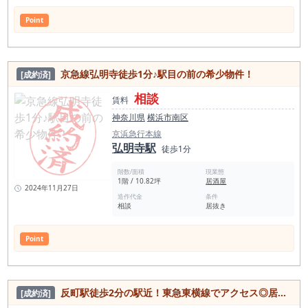
Point
京急線弘明寺徒歩1分♪駅目の前の希少物件！
[成約済]
相談
賃料
神奈川県
横浜市南区
京浜急行本線
弘明寺駅
徒歩1分
階数/面積
現業態
1階 / 10.82坪
居酒屋
2024年11月27日
造作代金
条件
相談
居抜き
Point
反町駅徒歩2分の駅近！東急東横線でアクセス◎居抜き物件
[成約済]