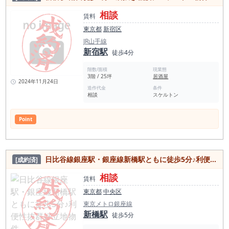
相談
賃料
東京都
新宿区
JR山手線
新宿駅
徒歩4分
階数/面積
現業態
3階 / 25坪
居酒屋
2024年11月24日
造作代金
条件
相談
スケルトン
Point
日比谷線銀座駅・銀座線新橋駅ともに徒歩5分♪利便性抜群好立地物件
[成約済]
相談
賃料
東京都
中央区
東京メトロ銀座線
新橋駅
徒歩5分