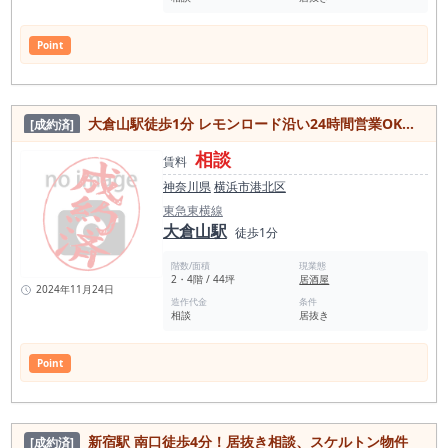
Point
大倉山駅徒歩1分 レモンロード沿い24時間営業OKな飲食可能物件！
[成約済]
相談
賃料
神奈川県
横浜市港北区
東急東横線
大倉山駅
徒歩1分
階数/面積
現業態
2・4階 / 44坪
居酒屋
2024年11月24日
造作代金
条件
相談
居抜き
Point
新宿駅 南口徒歩4分！居抜き相談、スケルトン物件
[成約済]