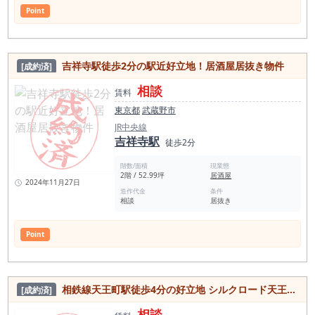
Point
吉祥寺駅徒歩2分の駅近好立地！居酒屋居抜き物件
[成約済]
相談
賃料
東京都
武蔵野市
JR中央線
吉祥寺駅
徒歩2分
階数/面積
現業態
2階 / 52.99坪
居酒屋
2024年11月27日
造作代金
条件
相談
居抜き
Point
相鉄線天王町駅徒歩4分の好立地 シルクロード天王町商店街沿いの新築マンション物件
[成約済]
相談