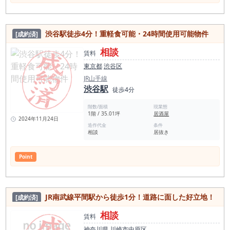
渋谷駅徒歩4分！重軽食可能・24時間使用可能物件
[成約済]
相談
賃料
東京都
渋谷区
JR山手線
渋谷駅
徒歩4分
階数/面積
現業態
1階 / 35.01坪
居酒屋
2024年11月24日
造作代金
条件
相談
居抜き
Point
JR南武線平間駅から徒歩1分！道路に面した好立地！
[成約済]
相談
賃料
神奈川県
川崎市中原区