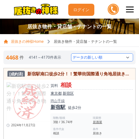
ログイン
居抜き物件・貸店舗・テナントの一覧
居抜きの神様Home
居抜き物件・貸店舗・テナントの一覧
4468
件
4141～4170件表示
新宿駅南口徒歩2分！！繁華街国際通り角地居抜き物件
[成約済]
相談
賃料
東京都
新宿区
JR山手線
新宿駅
徒歩2分
階数/面積
現業態
3階 / 36.74坪
居酒屋
2024年11月27日
造作代金
条件
相談
居抜き