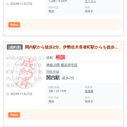
1,2階 / 9.56坪
ラーメン
2024年11月27日
造作代金
条件
相談
居抜き
Point
関内駅から徒歩2分、伊勢佐木長者町駅からも徒歩圏内の好立地！居酒屋居抜き物件
[成約済]
相談
賃料
神奈川県
横浜市中区
JR根岸線
関内駅
徒歩2分
階数/面積
現業態
2階 / 25.15坪
居酒屋
2024年11月27日
造作代金
条件
相談
居抜き
Point