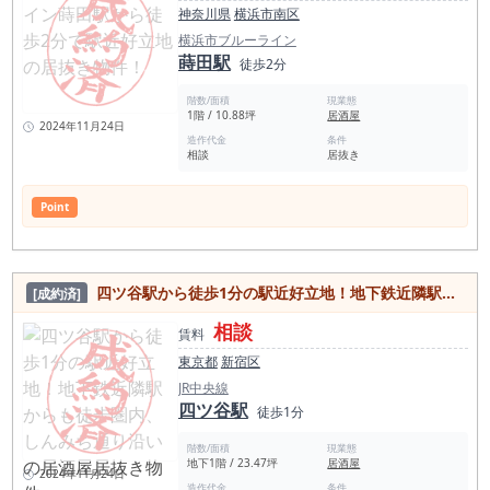
神奈川県
横浜市南区
横浜市ブルーライン
蒔田駅
徒歩2分
階数/面積
現業態
1階 / 10.88坪
居酒屋
2024年11月24日
造作代金
条件
相談
居抜き
Point
四ツ谷駅から徒歩1分の駅近好立地！地下鉄近隣駅からも徒歩圏内、しんみち通り沿いの居酒屋居抜き物件
[成約済]
相談
賃料
東京都
新宿区
JR中央線
四ツ谷駅
徒歩1分
階数/面積
現業態
地下1階 / 23.47坪
居酒屋
2024年11月24日
造作代金
条件