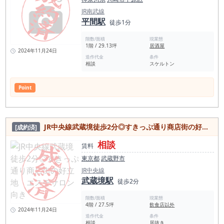
JR南武線
平間駅
徒歩1分
階数/面積
現業態
1階 / 29.13坪
居酒屋
2024年11月24日
造作代金
条件
相談
スケルトン
Point
JR中央線武蔵境徒歩2分◎すきっぷ通り商店街の好立地 エステサロン向き
[成約済]
相談
賃料
東京都
武蔵野市
JR中央線
武蔵境駅
徒歩2分
階数/面積
現業態
4階 / 27.5坪
飲食店以外
2024年11月24日
造作代金
条件
相談
居抜き