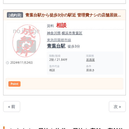
青葉台駅から徒歩3分の駅近 管理費ナシの店舗居抜き物件
[成約済]
相談
賃料
神奈川県
横浜市青葉区
東急田園都市線
青葉台駅
徒歩3分
階数/面積
現業態
2階 / 21.84坪
居酒屋
2024年11月24日
造作代金
条件
相談
居抜き
Point
« 前
次 »