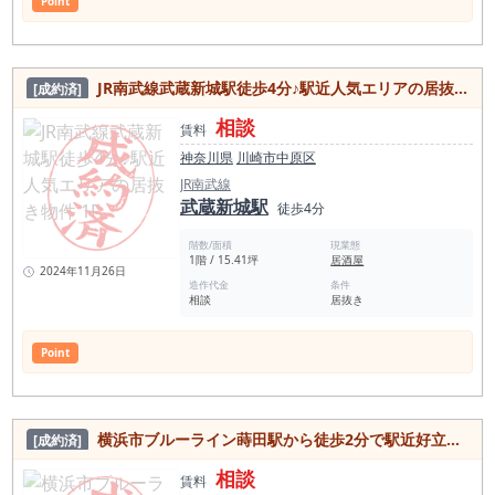
Point
JR南武線武蔵新城駅徒歩4分♪駅近人気エリアの居抜き物件 1F
[成約済]
相談
賃料
神奈川県
川崎市中原区
JR南武線
武蔵新城駅
徒歩4分
階数/面積
現業態
1階 / 15.41坪
居酒屋
2024年11月26日
造作代金
条件
相談
居抜き
Point
横浜市ブルーライン蒔田駅から徒歩2分で駅近好立地の居抜き物件！
[成約済]
相談
賃料