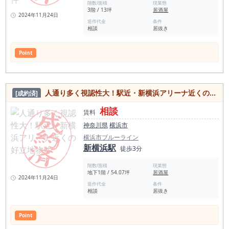
階数/面積
現業態
3階 / 13坪
居酒屋
2024年11月24日
造作代金
条件
相談
居抜き
Point
人通り多く視認性大！駅近・新横浜アリーナ近くの好立地物件
[成約済]
相談
賃料
神奈川県
横浜市
横浜市ブルーライン
新横浜駅
徒歩3分
階数/面積
現業態
地下1階 / 54.07坪
居酒屋
2024年11月24日
造作代金
条件
相談
居抜き
Point