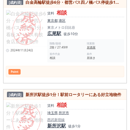
白金高輪駅徒歩6分・都営バス四ノ橋バス停徒歩1分♪看板スペース有飲食店居抜き物件
[成約済]
相談
賃料
東京都
港区
東京メトロ日比谷
広尾駅
徒歩10分
階数/面積
現業態
2階 / 27.49坪
居酒屋
2024年11月24日
造作代金
条件
相談
居抜き
Point
新所沢駅徒歩1分！駅前ロータリーにある好立地物件
[成約済]
相談
賃料
埼玉県
所沢市
西武新宿線
新所沢駅
徒歩1分