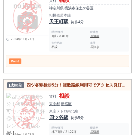
賃料
神奈川県
横浜市保土ケ谷区
相模鉄道本線
天王町駅
徒歩4分
階数/面積
現業態
1階 / 8.01坪
居酒屋
2024年11月27日
造作代金
条件
相談
居抜き
Point
四ツ谷駅徒歩5分！複数路線利用可でアクセス良好◎値下げとフリーレントで出店応援！
[成約済]
相談
賃料
東京都
新宿区
東京メトロ南北線
四ツ谷駅
徒歩5分
階数/面積
現業態
地下1階 / 21.27坪
居酒屋
2024年11月27日