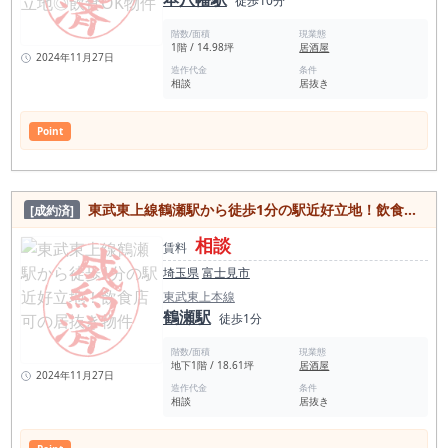
徒歩10分
階数/面積
現業態
1階 / 14.98坪
居酒屋
2024年11月27日
造作代金
条件
相談
居抜き
Point
東武東上線鶴瀬駅から徒歩1分の駅近好立地！飲食店可の居抜き物件
[成約済]
相談
賃料
埼玉県
富士見市
東武東上本線
鶴瀬駅
徒歩1分
階数/面積
現業態
地下1階 / 18.61坪
居酒屋
2024年11月27日
造作代金
条件
相談
居抜き