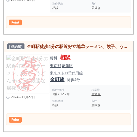
造作代金
条件
相談
居抜き
Point
金町駅徒歩4分の駅近好立地◎ラーメン、餃子、うどんそば店に最適な居抜き物件
[成約済]
相談
賃料
東京都
葛飾区
東京メトロ千代田線
金町駅
徒歩4分
階数/面積
現業態
1階 / 12.2坪
居酒屋
2024年11月27日
造作代金
条件
相談
居抜き
Point