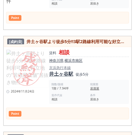
相談
居抜き
Point
井土ヶ谷駅より徒歩5分‼︎3駅2路線利用可能な好立地の”居酒屋店舗”居抜き物件
[成約済]
相談
賃料
神奈川県
横浜市南区
京浜急行本線
井土ヶ谷駅
徒歩5分
階数/面積
現業態
1階 / 7.94坪
居酒屋
2024年11月24日
造作代金
条件
相談
居抜き
Point