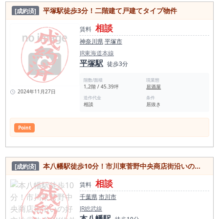
平塚駅徒歩3分！二階建て戸建てタイプ物件
[成約済]
相談
賃料
神奈川県
平塚市
JR東海道本線
平塚駅
徒歩3分
階数/面積
現業態
1,2階 / 45.39坪
居酒屋
2024年11月27日
造作代金
条件
相談
居抜き
Point
本八幡駅徒歩10分！市川東菅野中央商店街沿いの好立地◎飲食OK物件
[成約済]
相談
賃料
千葉県
市川市
JR総武線
本八幡駅