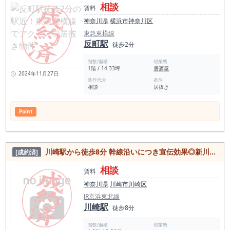
相談
賃料
神奈川県
横浜市神奈川区
東急東横線
反町駅
徒歩2分
階数/面積
現業態
1階 / 14.33坪
居酒屋
2024年11月27日
造作代金
条件
相談
居抜き
Point
川崎駅から徒歩8分 幹線沿いにつき宣伝効果◎新川通り沿いの店舗物件
[成約済]
相談
賃料
神奈川県
川崎市川崎区
JR京浜東北線
川崎駅
徒歩8分
階数/面積
現業態