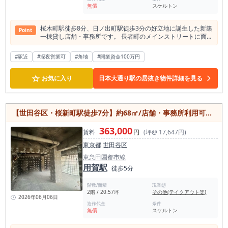
無償
スケルトン
桜木町駅徒歩8分、日ノ出町駅徒歩3分の好立地に誕生した新築
Point
一棟貸し店舗・事務所です。 長者町のメインストリートに面し
た角地に位置し、全面ガラス張りの外観は高い視認性を誇りま
す。 1・2階あわせて約91.80㎡（約27.76坪）のゆとりある空
#駅近
#深夜営業可
#角地
#開業資金100万円
間は、飲食店をはじめ、ショールームやクリニック、物販店、
オフィスなど幅広い業態に対応可能。 スケルトン渡しのため、
☆
理想の店舗づくりを一から実現できます。 24時間利用可能
お気に入り
日本大通り駅の居抜き物件詳細を見る
で、土日祝の営業にも対応。さらに、内装工事期間に応じたフ
リーレント1ヶ月の相談も可能です。 新築ならではの清潔感と
存在感を兼ね備えた、一棟貸しならではの自由度の高い希少物
件です。
【世田谷区・桜新町駅徒歩7分】約68㎡/店舗・事務所利用可能/地域密着型ビジネスにおすすめ
363,000
賃料
円
(坪@ 17,647円)
東京都
世田谷区
東急田園都市線
用賀駅
徒歩5分
階数/面積
現業態
2階 / 20.57坪
その他(テイクアウト等)
2026年06月06日
造作代金
条件
無償
スケルトン