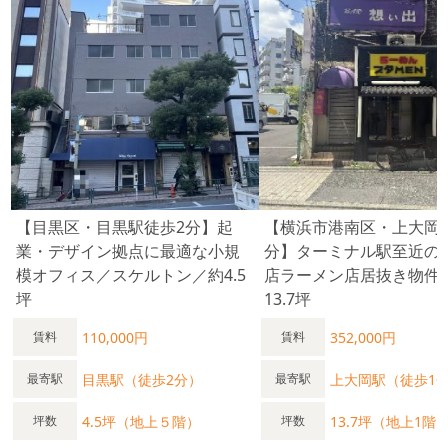
【目黒区・目黒駅徒歩2分】起
【横浜市港南区・上大岡
業・デザイン拠点に最適な小規
分】ターミナル駅至近の
模オフィス／スケルトン／約4.5
店ラーメン店居抜き物件
坪
13.7坪
110,000円
352,000円
賃料
賃料
目黒駅（徒歩2分）
上大岡駅（徒歩1
最寄駅
最寄駅
4.5坪（地上５階）
13.7坪（地上1階
坪数
坪数