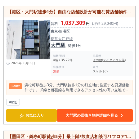
もおすすめです。 24時間利用可能なため、営業時間の自由度
が高く、業態に合わせた運営が可能。 個別空調や動力設備、エ
【港区・大門駅徒歩1分】自由な店舗設計が可能な貸店舗物件/オフィス街の好立地/飲食・サービス業向けスケルトン物件
レベーターも備わっており、快適な店舗環境を実現できます。
浜松町・大門エリアで存在感のある店舗をお探しの方はぜひご
1,037,309
賃料
円
(坪@ 29,040円)
検討ください。
東京都
港区
都営大江戸線
大門駅
徒歩1分
階数/面積
現業態
4階 / 35.72坪
その他(テイクアウト等)
2026年06月05日
造作代金
条件
無償
スケルトン
浜松町駅徒歩3分、大門駅徒歩1分の好立地に位置する貸店舗物
Point
件です。 JR線と都営線を利用できるアクセス性の高い立地で、
周辺にはオフィスビルや商業施設が集まり、平日・休日を問わ
ず集客が期待できます。 約118㎡のゆとりある広さを確保して
#駅近
おり、飲食店をはじめ、サービス店舗やショールームなど幅広
い業種に対応可能です。 スケルトン渡しのため、内装やレイア
☆
ウトを自由に設計でき、業態やブランドイメージに合わせた店
お気に入り
大門駅の居抜き物件詳細を見る
舗づくりを実現しやすい点も魅力。 大人数を収容できる店舗計
画にも適した広さで、新規出店や移転をご検討の事業者様にも
おすすめです。 エレベーター完備で来店客の導線も確保しやす
く、視認性や利便性を活かした店舗運営が期待できます。 ビジ
【墨田区・錦糸町駅徒歩5分】最上階/飲食店相談可/1フロア1テナントのスケルトン店舗/27坪