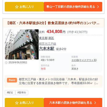
1,980,000円、保証金は4か月となっており、既存内装や設備を
できる専用階段を備えており、隠れ家的な雰囲気や特別感のあ
活かした出店計画を組みやすい物件です。 スケルトンから造作
☆
る店舗づくりが可能。 南青山・外苑前エリアならではの洗練さ
お気に入り
青山一丁目駅の居抜き物件詳細を見る
する場合と比べて、開業準備の期間や内装投資を抑えやすい点
れた街並みと高い集客力を活かし、レストランやビストロ、ワ
も居抜き物件ならではの魅力です。 3階店舗ではありますが、
インバー、会員制店舗など幅広い業態におすすめです。 即時引
その分、目的来店型の業態や落ち着いて食事を楽しむ業態と相
渡し可能のため、出店をご検討中の方はぜひお問い合わせくだ
性があります。 うなぎ、和食、小料理、予約利用を取り込みた
さい。
【港区・六本木駅徒歩2分】飲食店居抜き/約10坪のコンパクト空間/六本木の中心エリアで出店
い居酒屋、常連客を積み上げる店舗運営を想定している方に
は、路面店とは異なる落ち着いた営業環境を作りやすい物件で
434,808
す。 駅徒歩3分のため、看板やWEB集客、Googleマップ対
賃料
円
(坪@ 43,567円)
策、既存顧客への案内を組み合わせることで、十分に来店導線
東京都
港区
を作ることが期待できます。 大船エリアで、駅近・小箱・和食
向き・居抜きという条件が揃った物件は限られます。 初めての
都営大江戸線
独立開業はもちろん、既存店の2店舗目、職人業態の小規模出
六本木駅
徒歩2分
店、うなぎ・和食・小料理系で固定客を作りたい方にもおすす
めです。 落ち着いた内装を活かして、開業コストを抑えながら
階数/面積
現業態
大船駅近くで飲食店を始めたい方は、ぜひ一度ご内見くださ
4階 / 9.98坪
その他(テイクアウト等)
い。
2026年06月08日
造作代金
条件
無償
居抜き
都営大江戸線・東京メトロ日比谷線「六本木」駅徒歩2分の好
Point
立地に位置する飲食店居抜き物件です。 専有面積33.00㎡（約
9.98坪）のコンパクトな空間は、バーやダイニングバー、ワイ
ンバー、会員制ラウンジなどの小規模飲食店におすすめ。 六本
#駅近
#繁華街
木エリアならではの高い集客力とブランド力を活かした店舗運
営が期待できます。 居抜き物件のため、内装や設備を活用する
☆
ことで初期費用を抑えながらスムーズな開業が可能です。 乃木
お気に入り
六本木駅の居抜き物件詳細を見る
坂駅も徒歩圏内でアクセス良好。六本木の中心エリアで、自分