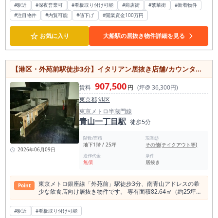
用者、周辺住民、買い物客、飲食利用客が集まりやすい商業性
#駅近
#深夜営業可
込396,000円、坪単価は約9,284円。行徳駅徒歩3分の駅近立地
#看板取り付け可能
#商店街
#繁華街
#新着物件
の高いエリアです。 駅徒歩3分という立地は、駅近で飲食店を
で、40坪～の飲食店居抜き物件としては、面積に対する賃料バ
#注目物件
#内覧可能
#値下げ
#開業資金100万円
探している方にとって訴求しやすく、既存顧客の取り込みだけ
ランスを見ながら検討しやすい物件です。 保証金は5ヶ月、造
でなく、新規来店のきっかけも作りやすいポジションです。 本
作譲渡金は相談となっており、既存内装や厨房設備を活用でき
物件は、約10.57坪の小箱店舗です。 大箱店舗と比べて人件費
☆
お気に入り
大船駅の居抜き物件詳細を見る
る場合は、スケルトンからの出店と比較して開業コストや工事
や食材ロスを抑えやすく、少人数オペレーションを前提とした
期間を抑えた出店計画を立てやすくなります。 市川市で飲食店
開業にも検討しやすいサイズ感です。 客席全体を見渡しやすい
居抜き物件をお探しの方、行徳駅周辺で居酒屋開業を検討して
広さのため、店主の目が届く店舗づくりがしやすく、うなぎ
いる方、駅近で深夜営業可能な飲食店物件を探している方に
店、和食店、小料理店、居酒屋、割烹風の業態など、落ち着い
は、ぜひ一度ご確認いただきたい物件です。行徳駅徒歩3分、
【港区・外苑前駅徒歩3分】イタリアン居抜き店舗/カウンター・ダクト残置あり/南青山の隠れ家レストランに/専用階段付き地下店舗
た雰囲気を活かした飲食店におすすめです。 内装は、和食・居
42.65坪、営業時間制限なし、業態制限なしという条件が揃っ
酒屋系の業態と相性の良い落ち着いた雰囲気が残っています。
た、居酒屋・和食店・沖縄料理店・宴会対応店舗に検討しやす
907,500
派手な造作ではなく、テーブル席を中心としたシンプルで使い
賃料
円
(坪@ 36,300円)
い居抜き物件です。少しでも気になる方は、お早めにお問い合
やすいレイアウトのため、既存の内装を活かしながら業態変更
わせください。
東京都
港区
を検討しやすい点も魅力です。 写真からも、清潔感のある客
席、落ち着いた色調の内装、和食系店舗として使いやすい空間
東京メトロ半蔵門線
構成が確認できます。 うなぎ業態はもちろん、定食、海鮮、焼
青山一丁目駅
徒歩5分
鳥、小料理、蕎麦前、和酒を扱う居酒屋などにも相性が良い物
件です。 大船駅周辺は、半径500m圏内に飲食店が547軒、そ
階数/面積
現業態
のうち居酒屋が145軒集積している飲食需要の厚いエリアで
地下1階 / 25坪
その他(テイクアウト等)
す。 飲食店が多いエリアは競合がある一方で、外食目的で人が
2026年06月09日
造作代金
条件
集まりやすく、飲食利用の導線が形成されていることが強みで
無償
居抜き
す。 特に大船は、鎌倉方面・藤沢方面・横浜方面へのアクセス
が良く、地元利用と乗換利用の双方を取り込める可能性があり
ます。 駅近で小規模な和食系居抜き物件を探している方には、
東京メトロ銀座線「外苑前」駅徒歩3分、南青山アドレスの希
Point
非常に検討しやすい立地です。 賃料は税込253,000円、面積は
少な飲食店向け居抜き物件です。 専有面積82.64㎡（約25坪）
10.57坪で、坪単価は約23,935円です。 大船駅徒歩3分という
のゆとりある地下1階区画で、前テナントはイタリア料理店。
駅近立地を考えると、駅前・駅近で小箱店舗を探している飲食
カウンターやダクト、トイレなどの残置物があり、初期費用を
#駅近
#看板取り付け可能
店開業者にとって、比較検討しやすい条件です。 造作譲渡金は
抑えながらスムーズな開業を目指せます。 地下へ直接アクセス