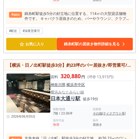
錦糸町駅徒歩5分の好立地に位置する、114㎡の大型貸店舗物
Point
件です。 キャバクラ居抜きのため、バーやラウンジ、クラブ業
態などを検討されている方は、初期コストを抑えながらスムー
ズに営業をスタートしやすい環境。飲食店利用可能で、業種に
#駅近
#深夜営業可
ついても相談可能です。1フロア1テナント仕様のため、独立性
が高く、プライベート感のある店舗運営ができる点も魅力。
☆
24時間利用可能で、営業時間の自由度が高い点もポイントで
お気に入り
錦糸町駅の居抜き物件詳細を見る
す。 動力設備や個別空調、エレベーターなど設備面も充実。
錦糸町エリアならではの高い集客力が期待でき、ナイトビジネ
スをはじめ、幅広い店舗展開に適した物件です。 即時引渡し可
能のため、早期開業を検討されている方にもおすすめです。
【横浜・日ノ出町駅徒歩3分】約23坪のバー居抜き/即営業可/冷蔵庫・製氷機付き/開業コストを抑えたい方へ
320,880
賃料
円
(坪@ 13,915円)
神奈川県
横浜市中区
横浜みなとみらい線
日本大通り駅
徒歩19分
階数/面積
現業態
7階 / 23.06坪
その他(テイクアウト等)
2026年06月05日
造作代金
条件
無償
居抜き
京急本線「日ノ出町」駅徒歩3分の好立地。 約76.23㎡のワン