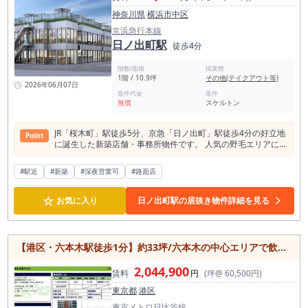
神奈川県
横浜市中区
京浜急行本線
日ノ出町駅
徒歩4分
階数/面積
現業態
1階 / 10.9坪
その他(テイクアウト等)
2026年06月07日
造作代金
条件
無償
スケルトン
JR「桜木町」駅徒歩5分、京急「日ノ出町」駅徒歩4分の好立地
Point
に誕生した新築店舗・事務所物件です。 人気の野毛エリアに位
置し、飲食店の出店も可能。約36.04㎡（約10.9坪）の使い勝
手の良い広さで、カフェやバー、テイクアウト店、物販店、サ
#駅近
#新築
#深夜営業可
#路面店
ロンなど幅広い業態に対応できます。 1フロア1テナントのた
め独立性が高く、角部屋ならではの視認性も魅力。 スケルトン
☆
渡しのため、コンセプトに合わせた自由な空間づくりが可能で
お気に入り
日ノ出町駅の居抜き物件詳細を見る
す。 さらに、フリーレント5ヶ月のキャンペーン実施中で、開
業時のコスト負担を大幅に軽減できる点も大きなメリット。 新
築ならではの清潔感と希少性を兼ね備えた注目の物件です。
【港区・六本木駅徒歩1分】約33坪/六本木の中心エリアで飲食店開業/集客力が期待できる大型店舗
2,044,900
賃料
円
(坪@ 60,500円)
東京都
港区
東京メトロ日比谷線