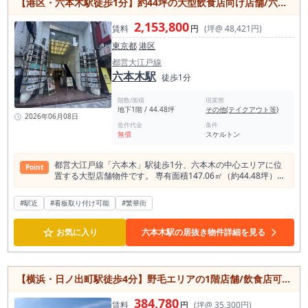
【港区・六本木駅徒歩1分】約44坪の大型飲食店向け店舗/六本木交差点至近/地下1階
2,153,800
賃料
円
(坪@ 48,421円)
東京都
港区
都営大江戸線
六本木駅
徒歩1分
階数/面積
現業態
地下1階 / 44.48坪
その他(テイクアウト等)
2026年06月08日
造作代金
条件
無償
スケルトン
都営大江戸線「六本木」駅徒歩1分、六本木の中心エリアに位
Point
置する大型店舗物件です。 専有面積147.06㎡（約44.48坪）を
確保しており、レストランやダイニングバー、会員制ラウン
ジ、ナイト業態など幅広い飲食業態に対応可能。 六本木交差点
#駅近
#看板取り付け可能
#繁華街
至近の立地は視認性と集客力に優れ、国内外から多くの人が訪
れるエリアならではの高いポテンシャルを備えています。 地下
☆
1階部分のため、落ち着いた空間演出やコンセプト性の高い店
お気に入り
六本木駅の居抜き物件詳細を見る
舗づくりにも適しており、ブランド力のある出店を実現できま
す。 乃木坂駅や六本木一丁目駅も徒歩圏内でアクセス良好。六
本木エリアで存在感のある店舗展開をお考えの方におすすめな
大型物件です。
【横浜・日ノ出町駅徒歩4分】野毛エリアの1階店舗/飲食店可/フリーレント5ヶ月/新築×スケルトンの1フロア1テナント
384,780
賃料
円
(坪@ 35,300円)