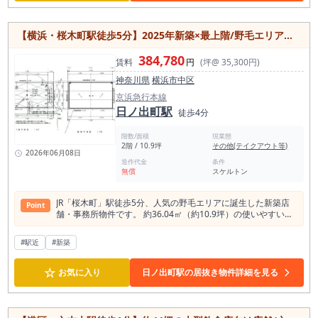
らしい店舗づくりをお考えの方にぜひご検討いただきたい物件
です。 業種についてもお気軽にご相談ください。
【横浜・桜木町駅徒歩5分】2025年新築×最上階/野毛エリアの店舗物件/フリーレント付き/1フロア1テナント
384,780
賃料
円
(坪@ 35,300円)
神奈川県
横浜市中区
京浜急行本線
日ノ出町駅
徒歩4分
階数/面積
現業態
2階 / 10.9坪
その他(テイクアウト等)
2026年06月08日
造作代金
条件
無償
スケルトン
JR「桜木町」駅徒歩5分、人気の野毛エリアに誕生した新築店
Point
舗・事務所物件です。 約36.04㎡（約10.9坪）の使いやすい広
さで、カフェやバー、物販店、サロン、事務所など幅広い用途
に対応可能。 最上階かつ1フロア1テナントのため、独立性が
#駅近
#新築
高く、落ち着いた空間づくりを実現できます。 スケルトン渡し
のため、コンセプトに合わせた自由な内装設計が可能。 関内駅
☆
や日ノ出町駅も徒歩圏内の利便性に優れた立地。新築ならでは
お気に入り
日ノ出町駅の居抜き物件詳細を見る
の魅力とコストメリットを兼ね備えた注目の物件です。