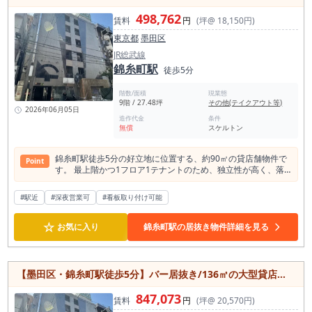
ネス需要と観光需要の両方が見込める浜松町エリアで、事業拡
大を目指す方におすすめの物件です。
498,762
賃料
円
(坪@ 18,150円)
東京都
墨田区
JR総武線
錦糸町駅
徒歩5分
階数/面積
現業態
9階 / 27.48坪
その他(テイクアウト等)
2026年06月05日
造作代金
条件
無償
スケルトン
錦糸町駅徒歩5分の好立地に位置する、約90㎡の貸店舗物件で
Point
す。 最上階かつ1フロア1テナントのため、独立性が高く、落
ち着いた店舗運営を実現しやすい環境が魅力。 飲食店の出店も
相談可能で、レストランやバー、サービス店舗など幅広い業種
#駅近
#深夜営業可
#看板取り付け可能
に対応できます。 スケルトン渡しのため、レイアウトや内装を
自由に設計でき、コンセプトに合わせた理想の店舗づくりが可
☆
能です。 24時間利用可能で土日祝日の営業にも対応してお
お気に入り
錦糸町駅の居抜き物件詳細を見る
り、業態に合わせた柔軟な運営ができます。 周辺には飲食店や
商業施設が集まり、人通りも多い錦糸町エリアならではの集客
力も期待できます。 個別空調やエレベーターを備え、快適な営
業環境を確保。新規開業や移転を検討されている方におすすめ
【墨田区・錦糸町駅徒歩5分】バー居抜き/136㎡の大型貸店舗/24時間利用可能/江東橋エリア
の店舗物件です。
847,073
賃料
円
(坪@ 20,570円)