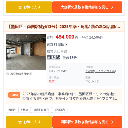
☆
お気に入り
大森駅の居抜き物件詳細を見る
【墨田区・両国駅徒歩13分】2025年築・角地1階の新築店舗/飲食店相談可能/1フロア1テナント/フリーレント1ヶ月
484,000
賃料
円
(坪@ 24,506円)
東京都
墨田区
都営大江戸線
両国駅
徒歩13分
階数/面積
現業態
1階 / 19.75坪
その他(テイクアウト等)
2026年06月04日
造作代金
条件
無償
スケルトン
2025年築の新築店舗・事務所物件。墨田区緑エリアの角地に
Point
位置する1階区画で、視認性と独立性を兼ね備えた1フロア1テ
ナント仕様です。 専有面積65.31㎡の使いやすい広さがあり、
飲食店をはじめ、物販店、サービス店舗、美容系サロン、クリ
#駅近
#新築
#深夜営業可
#路面店
ニック、事務所など幅広い業種をご検討いただけます。 室内は
スケルトン渡しのため、業態やコンセプトに合わせた自由度の
☆
高い店舗づくりが可能。 天井高2.5m以上の開放的な空間で、
お気に入り
両国駅の居抜き物件詳細を見る
理想のレイアウトを実現できます。また、24時間利用可能なた