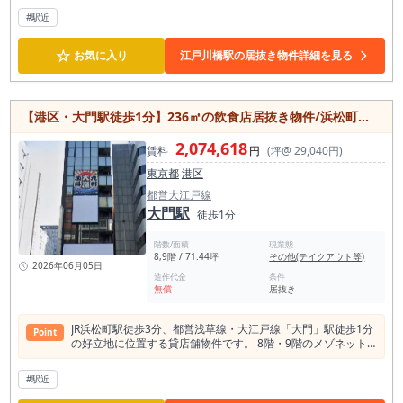
#駅近
☆
お気に入り
江戸川橋駅の居抜き物件詳細を見る
【港区・大門駅徒歩1分】236㎡の飲食店居抜き物件/浜松町エリア/8・9階一括利用可能
2,074,618
賃料
円
(坪@ 29,040円)
東京都
港区
都営大江戸線
大門駅
徒歩1分
階数/面積
現業態
8,9階 / 71.44坪
その他(テイクアウト等)
2026年06月05日
造作代金
条件
無償
居抜き
JR浜松町駅徒歩3分、都営浅草線・大江戸線「大門」駅徒歩1分
Point
の好立地に位置する貸店舗物件です。 8階・9階のメゾネット
タイプで、合計約236㎡の広々とした空間を確保。 飲食店の出
店が可能な居抜き物件のため、初期投資を抑えながらスピーデ
#駅近
ィーな開業を目指せます。 オフィスや商業施設が集まる浜松
町・大門エリアに位置し、周辺で働くビジネスパーソンや来街