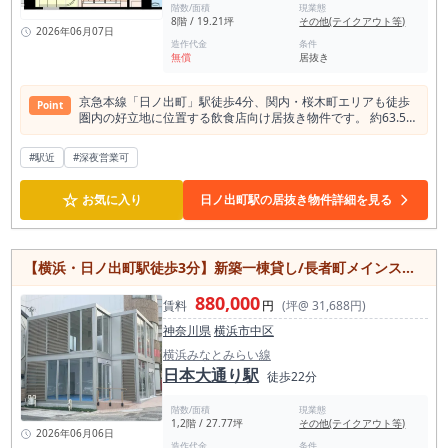
階数/面積
現業態
8階 / 19.21坪
その他(テイクアウト等)
2026年06月07日
造作代金
条件
無償
居抜き
京急本線「日ノ出町」駅徒歩4分、関内・桜木町エリアも徒歩
Point
圏内の好立地に位置する飲食店向け居抜き物件です。 約63.52
㎡（約19.2坪）のワンフロア1テナント仕様で、独立性の高い
店舗運営が可能。 店内には冷蔵庫やエアコン、給湯設備など営
#駅近
#深夜営業可
業に必要な備品が揃っており、初期投資を抑えながらスムーズ
な開業を目指せます。 24時間利用可能で、土日祝の営業にも
☆
対応。 トイレ2ヶ所や収納スペース、動力設備も備えており、
お気に入り
日ノ出町駅の居抜き物件詳細を見る
バーやラウンジ、スナック、ダイニングバーなど幅広い飲食業
態におすすめです。 即時引渡し可能のため、早期オープンをご
検討の方はぜひお問い合わせください。
【横浜・日ノ出町駅徒歩3分】新築一棟貸し/長者町メインストリートのガラス張り店舗
880,000
賃料
円
(坪@ 31,688円)
神奈川県
横浜市中区
横浜みなとみらい線
日本大通り駅
徒歩22分
階数/面積
現業態
1,2階 / 27.77坪
その他(テイクアウト等)
2026年06月06日
造作代金
条件