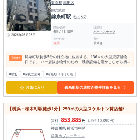
東京都
墨田区
JR総武線
錦糸町駅
徒歩5分
階数/面積
現業態
6階 / 41.18坪
バー・スナック
2026年06月05日
造作代金
条件
無償
居抜き
錦糸町駅徒歩5分の好立地に位置する、136㎡の大型貸店舗物
Point
件です。 バー居抜き物件のため、既存設備を活かしながら初期
費用を抑えてスムーズに営業をスタートしやすい点が魅力。 バ
ーやラウンジ、ダイニングバーなど、ナイト業態を検討されて
#駅近
#深夜営業可
#看板取り付け可能
いる方にもおすすめです。 飲食店利用可能で、24時間利用に
も対応しているため、営業時間の自由度が高い点もポイント。
☆
周辺には飲食店や商業施設が多く、昼夜を問わず集客が期待で
お気に入り
錦糸町駅の居抜き物件詳細を見る
きる錦糸町エリアならではの立地です。 約136㎡の広さを活か
し、ゆとりある客席配置や個室設計など、多彩な店舗づくりが
可能。 個別空調完備で快適な営業環境を整えやすい点も魅力で
す。新規開業や移転を検討されている方に適した大型居抜き物
【横浜・桜木町駅徒歩1分】259㎡の大型スケルトン貸店舗/飲食店可能/最上階/角部屋
件です。
853,885
賃料
円
(坪@ 10,890円)
神奈川県
横浜市中区
横浜市ブルーライン