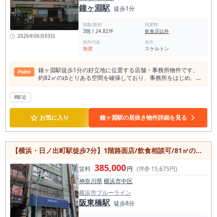
鐘ヶ淵駅
徒歩1分
階数/面積
現業態
3階 / 24.82坪
飲食店以外
2026年06月03日
造作代金
条件
無償
スケルトン
鐘ヶ淵駅徒歩1分の好立地に位置する店舗・事務所物件です。
Point
約82㎡のゆとりある空間を確保しており、事務所をはじめ、各
種スクール、クリニック、サービス店舗など幅広い用途でご利
用いただけます。 専有部分には男女別トイレを完備しているた
#駅近
め、従業員や来訪者の多い業種にも対応しやすい点が魅力で
す。 土日祝日の利用も可能で、営業時間の自由度が高いのもポ
☆
イント。 動力設備があるため、業種によっては設備導入の選択
お気に入り
鐘ヶ淵駅の居抜き物件詳細を見る
肢も広がります。 駅から徒歩1分というアクセスの良さは、従
業員の通勤や来店されるお客様の利便性向上にもつながりま
す。 即入居可能のため、移転や新規開業をお考えの方はぜひご
検討ください。
【横浜・日ノ出町駅徒歩7分】1階路面店/飲食相談可/81㎡の店舗・事務所
385,000
賃料
円
(坪@ 15,675円)
神奈川県
横浜市中区
横浜市ブルーライン
阪東橋駅
徒歩8分