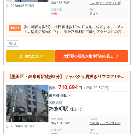
3階 / 35.72坪
その他(テイクアウト等)
2026年06月05日
造作代金
条件
無償
居抜き
浜松町駅徒歩3分、大門駅徒歩1分の好立地に位置する、118㎡
Point
の大型貸店舗物件です。 複数路線利用可能なアクセス性の高い
立地で、オフィスワーカーや来訪者の集客が期待できるエリ
ア。 飲食店利用可能な居抜き物件のため、既存設備を活かしな
#駅近
がら初期費用を抑えて開業しやすい点も魅力です。 広さを活か
して、レストランや居酒屋、バーなど幅広い業態に対応可能。
☆
3階部分ながらエレベーター完備で来店導線も確保されていま
お気に入り
大門駅の居抜き物件詳細を見る
す。 周辺にはオフィスビルや商業施設が立ち並び、ランチ・デ
ィナー需要の両方を見込める立地。即時引渡し可能のため、移
転や新規出店をスピーディーに進めたい方にもおすすめの大型
テナントです。
【墨田区・錦糸町駅徒歩5分】キャバクラ居抜き/1フロア1テナント/即営業可能な居抜き貸店舗/個別空調
710,694
賃料
円
(坪@ 20,570円)
東京都
墨田区
JR総武線
錦糸町駅
徒歩5分
階数/面積
現業態
9階 / 34.55坪
その他(テイクアウト等)
2026年06月05日
造作代金
条件
無償
居抜き