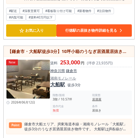
討されている方、市川市で居抜き物件をお探しの方、居酒屋開
業や和食店開業を検討されている方におすすめの飲食店居抜き
#駅近
#深夜営業可
#看板取り付け可能
#新着物件
#注目物件
物件です。 本物件は地上2階、約42.65坪の広さを確保した居
#内覧可能
#賃料40万円以下
酒屋居抜き物件です。 2階区画ではありますが、行徳駅徒歩3
分という駅近立地に加え、既存店舗の看板掲出が見込めるた
め、駅利用者や周辺住民への認知を取りやすい店舗です。 行徳
☆
お気に入り
行徳駅の居抜き物件詳細を見る
駅の1日平均乗降人員は約54,606人とされており、駅近エリア
で日常的な飲食需要を狙える立地条件です。 現業態は沖縄料理
居酒屋で、店内は広めの客席を活かした居酒屋営業に向いた造
りです。 約42.65坪の面積があるため、通常の居酒屋営業だけ
【鎌倉市・大船駅徒歩3分】10坪小箱のうなぎ居酒屋居抜き物件／和食店にもおすすめの内装美麗店舗【初期費用100万円以下】
でなく、宴会需要、団体利用、地域の会食需要、貸切利用など
も検討しやすい物件です。 沖縄料理居酒屋はもちろん、和食居
253,000
New
酒屋、海鮮居酒屋、創作料理店、大衆酒場、焼鳥店、韓国料理
賃料
円
(坪@ 23,935円)
店、中華料理店、定食業態など、幅広い飲食店開業で検討しや
神奈川県
鎌倉市
すい居抜き物件です。 特に注目したいポイントは、業態業種制
限なし、営業時間制限なしという自由度の高さです。 行徳駅周
湘南モノレール
辺で深夜営業可能な飲食店物件を探している方にとって、夜営
大船駅
徒歩3分
業を中心とした居酒屋、二次会需要を狙う店舗、遅い時間帯ま
で営業したい飲食店など、営業計画を組み立てやすい条件で
階数/面積
現業態
す。ただし、インフラ容量や厨房設備、排気・給排水・ガス容
3階 / 10.57坪
居酒屋
量などは、開業予定業態に合わせて事前確認が必要です。 行徳
2026年06月12日
造作代金
条件
駅半径500m圏内には飲食店が268軒、そのうち和食店が72軒
無償
居抜き
とされており、外食需要の厚いエリアです。 一方で飲食店数が
多いエリアでもあるため、単純な居酒屋業態ではなく、沖縄料
理、海鮮、郷土料理、宴会対応、深夜営業、地域密着型の常連
鎌倉市大船エリア、JR東海道本線・湘南モノレール「大船駅」
Point
利用など、明確な店舗コンセプトを持つことで差別化しやすく
徒歩3分のうなぎ居酒屋居抜き物件です。 大船駅はJR各線が利
なります。42.65坪の広さを活かし、客席数・宴会対応・貸切
用できる神奈川県内でも有数のターミナル駅で、通勤・通学利
利用を組み込んだ営業設計がしやすい点も魅力です。 賃料は税