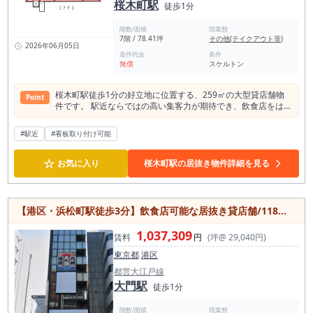
桜木町駅
徒歩1分
階数/面積
現業態
7階 / 78.41坪
その他(テイクアウト等)
2026年06月05日
造作代金
条件
無償
スケルトン
桜木町駅徒歩1分の好立地に位置する、259㎡の大型貸店舗物
Point
件です。 駅近ならではの高い集客力が期待でき、飲食店をはじ
め、サービス店舗やショールームなど幅広い業種に対応可能。
最上階・1フロア1テナント仕様のため、独立性が高く、プライ
#駅近
#看板取り付け可能
ベート感のある店舗運営を実現できます。 さらに角部屋ならで
はの開放感も魅力です。 スケルトン渡しのため、レイアウトや
☆
内装を自由に設計でき、業態やブランドイメージに合わせた空
お気に入り
桜木町駅の居抜き物件詳細を見る
間づくりが可能。 広さを活かして大型レストランやバー、エン
ターテインメント系店舗などにもおすすめです。 JR桜木町駅や
日ノ出町駅も利用可能でアクセス性も良好。横浜エリアで存在
感のある大型店舗をお探しの方に適した物件です。
【港区・浜松町駅徒歩3分】飲食店可能な居抜き貸店舗/118㎡の大型テナント/1フロア大型店舗
1,037,309
賃料
円
(坪@ 29,040円)
東京都
港区
都営大江戸線
大門駅
徒歩1分
階数/面積
現業態