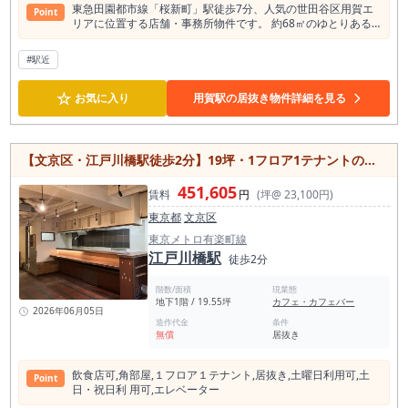
東急田園都市線「桜新町」駅徒歩7分、人気の世田谷区用賀エ
Point
リアに位置する店舗・事務所物件です。 約68㎡のゆとりある
空間は、店舗利用はもちろん、事務所やスクール、サロンなど
幅広い用途に対応可能。 落ち着いた住環境と利便性を兼ね備え
#駅近
たエリアのため、地域密着型のビジネスにもおすすめです。 2
階部分のためプライバシーを確保しやすく、来店型・予約制の
☆
業態にも適しています。 桜新町駅と用賀駅の中間に位置し、周
お気に入り
用賀駅の居抜き物件詳細を見る
辺には住宅街が広がるため安定した需要が期待できる立地で
す。 新規開業や移転先をお探しの方はぜひご検討ください。
【文京区・江戸川橋駅徒歩2分】19坪・1フロア1テナントの居抜き物件！
451,605
賃料
円
(坪@ 23,100円)
東京都
文京区
東京メトロ有楽町線
江戸川橋駅
徒歩2分
階数/面積
現業態
地下1階 / 19.55坪
カフェ・カフェバー
2026年06月05日
造作代金
条件
無償
居抜き
飲⾷店可,⾓部屋,１フロア１テナント,居抜き,⼟曜⽇利⽤可,⼟
Point
⽇・祝⽇利 ⽤可,エレベーター