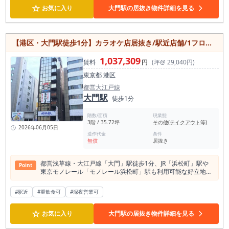
☆
者の集客が期待できます。 エレベーター完備で来店しやすく、
お気に入り
大門駅の居抜き物件詳細を見る
業種についてもご相談可能です。 視認性の高い都心立地で、新
規出店や移転先をお探しの飲食店オーナー様におすすめの物件
です。
【港区・大門駅徒歩1分】カラオケ店居抜き/駅近店舗/1フロア1テナント×118㎡/重飲食相談可能
1,037,309
賃料
円
(坪@ 29,040円)
東京都
港区
都営大江戸線
大門駅
徒歩1分
階数/面積
現業態
3階 / 35.72坪
その他(テイクアウト等)
2026年06月05日
造作代金
条件
無償
居抜き
都営浅草線・大江戸線「大門」駅徒歩1分、JR「浜松町」駅や
Point
東京モノレール「モノレール浜松町」駅も利用可能な好立地に
位置する貸店舗・事務所です。 駅近ならではの高い集客力が期
待でき、ビジネスパーソンや観光客で賑わうエリアに出店でき
#駅近
#重飲食可
#深夜営業可
ます。 専有面積は118.08㎡、1フロア1テナント仕様のため独
立性が高く、店舗運営がしやすい環境です。 現況はカラオケ店
☆
の居抜きで、既存設備を活用することで開業コストや工事期間
お気に入り
大門駅の居抜き物件詳細を見る
の削減も期待できます。 重飲食・軽飲食・バーなど幅広い業種
のご相談が可能で、飲食店の新規出店や移転先をお探しの方に