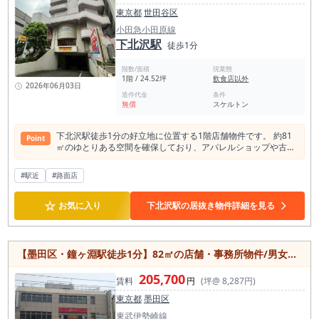
東京都
世田谷区
小田急小田原線
下北沢駅
徒歩1分
階数/面積
現業態
1階 / 24.52坪
飲食店以外
2026年06月03日
造作代金
条件
無償
スケルトン
下北沢駅徒歩1分の好立地に位置する1階店舗物件です。 約81
Point
㎡のゆとりある空間を確保しており、アパレルショップや古着
屋、雑貨店、ショールームなどの物販店舗におすすめです。 過
去には古着屋としての利用実績があり、感度の高い若年層やフ
#駅近
#路面店
ァッション好きが集まる下北沢エリアとの相性も良好。 角区画
のため視認性が高く、来店促進にも期待できます。フリーレン
☆
ト1ヶ月付きで、開業時のコスト負担を抑えられる点も魅力で
お気に入り
下北沢駅の居抜き物件詳細を見る
す。 現況はスケルトンのため、店舗コンセプトに合わせた自由
な空間づくりが可能。 下北沢駅至近という希少性の高い立地
で、新規出店や移転をご検討中の方におすすめの物件です。 ※
飲食店不可、給排水設備・ガス設備はございません。
【墨田区・鐘ヶ淵駅徒歩1分】82㎡の店舗・事務所物件/男女別トイレ完備/動力設備あり
205,700
賃料
円
(坪@ 8,287円)
東京都
墨田区
東武伊勢崎線