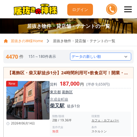
ログイン
居抜き物件・貸店舗・テナントの一覧
居抜きの神様Home
居抜き物件・貸店舗・テナントの一覧
4470
件
151～180件表示
【葛飾区・柴又駅徒歩1分】24時間利用可×飲食店可！開業・移転におすすめの19坪物件
187,000
New
賃料
円
(坪@ 9,659円)
東京都
葛飾区
京成金町線
柴又駅
徒歩1分
階数/面積
現業態
2階 / 19.36坪
カフェ・カフェバー
2026年06月14日
造作代金
条件
無償
スケルトン