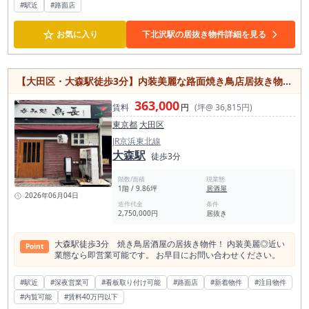
#駅近
#路面店
備で、初期費用を抑えながらスムーズな出店が可能です。 新耐
震基準を満たした建物で安心感もあり、土日祝の営業にも対
☆
応。物販店やサービス店舗、テイクアウト業態などにおすすめ
お気に入り
下北沢駅の居抜き物件詳細を見る
です。 即入居可能のため、早期オープンをご検討の方はぜひお
問い合わせください。なお、営業時間は22時まで、アルコール
提供業種は不可となります。
【大田区・大森駅徒歩3分】内装美麗な路面焼き鳥店居抜き物件／約9.8坪
363,000
賃料
円
(坪@ 36,815円)
東京都
大田区
JR京浜東北線
大森駅
徒歩3分
階数/面積
現業態
1階 / 9.86坪
居酒屋
2026年06月04日
造作代金
条件
2,750,000円
居抜き
大森駅徒歩3分 焼き鳥居酒屋の居抜き物件！ 内装美麗◎近い
Point
業態なら即営業可能です。 お早目にお問い合わせください。
#駅近
#深夜営業可
#看板取り付け可能
#路面店
#新着物件
#注目物件
#内覧可能
#賃料40万円以下