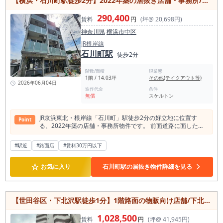
【横浜・石川町駅徒歩2分】2022年築の居抜き店舗・事務所/飲食店相談可能な1階区画/元町エリア
営大江戸線・東京メトロ南北線の2路線利用可能な利便性も魅
力。 新規出店や移転先としておすすめの希少性の高い物件で
290,400
賃料
円
(坪@ 20,698円)
す。
神奈川県
横浜市中区
JR根岸線
石川町駅
徒歩2分
階数/面積
現業態
1階 / 14.03坪
その他(テイクアウト等)
2026年06月04日
造作代金
条件
無償
スケルトン
JR京浜東北・根岸線「石川町」駅徒歩2分の好立地に位置す
Point
る、2022年築の店舗・事務所物件です。 前面道路に面した視
認性のある区画で、飲食店をはじめ、物販店やサービス店舗、
事務所など幅広い業種をご相談いただけます。 室内には前テナ
#駅近
#路面店
#賃料30万円以下
ントの造作やトイレ、手洗い、ビルトインエアコンなどが残置
されており、初期費用を抑えながらスピーディーな出店を検討
☆
できる点も魅力です。 専有面積は46.38㎡と、個人開業や小規
お気に入り
石川町駅の居抜き物件詳細を見る
模店舗にちょうど良いサイズ感。1フロア1テナントのため、独
立性の高い店舗運営が可能です。 元町エリアや中華街にもアク
セスしやすく、観光客や地域住民の往来が期待できる立地。 新
しい建物ならではの綺麗な外観と使いやすい設備を備えた、開
【世田谷区・下北沢駅徒歩1分】1階路面の物販向け店舗/下北沢の中心地/古着屋実績あり
業・移転におすすめの店舗物件です。
1,028,500
賃料
円
(坪@ 41,945円)