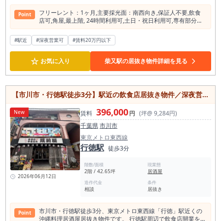
フリーレント：1ヶ⽉,主要採光⾯：南⻄向き,保証⼈不要,飲⾷
Point
店可,⾓屋,最上階, 24時間利⽤可,⼟⽇・祝⽇利⽤可,専有部分に
トイレあり,都市ガス,エアコン
#駅近
#深夜営業可
#賃料20万円以下
☆
お気に入り
柴又駅の居抜き物件詳細を見る
【市川市・行徳駅徒歩3分】駅近の飲食店居抜き物件／深夜営業可の沖縄料理居酒屋
396,000
New
賃料
円
(坪@ 9,284円)
千葉県
市川市
東京メトロ東西線
行徳駅
徒歩3分
階数/面積
現業態
2階 / 42.65坪
居酒屋
2026年06月12日
造作代金
条件
相談
居抜き
市川市・行徳駅徒歩3分、東京メトロ東西線「行徳」駅近くの
Point
沖縄料理居酒屋居抜き物件です。 行徳駅周辺で飲食店開業を検