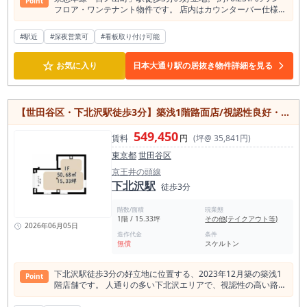
Point
フロア・ワンテナント物件です。 店内はカウンターバー仕様の
居抜きとなっており、エアコン、冷蔵庫、製氷機などの設備も
残置物として利用可能なため、初期費用を抑えたスピーディー
#駅近
#深夜営業可
#看板取り付け可能
な開業が期待できます。 24時間利用可能で、飲食店の出店に
も対応。 トイレ2ヶ所や収納スペース、動力設備も備えてお
☆
り、多様な業態に対応できる使い勝手の良い空間です。 関内駅
お気に入り
日本大通り駅の居抜き物件詳細を見る
や伊勢佐木長者町駅も徒歩圏内で、集客力の高いエリアが魅
力。 バーやダイニングバー、ラウンジなどの出店をご検討の方
におすすめの物件です。
【世田谷区・下北沢駅徒歩3分】築浅1階路面店/視認性良好・即入居可/若者で賑わう下北沢エリア/飲食店可
549,450
賃料
円
(坪@ 35,841円)
東京都
世田谷区
京王井の頭線
下北沢駅
徒歩3分
階数/面積
現業態
1階 / 15.33坪
その他(テイクアウト等)
2026年06月05日
造作代金
条件
無償
スケルトン
下北沢駅徒歩3分の好立地に位置する、2023年12月築の築浅1
Point
階店舗です。 人通りの多い下北沢エリアで、視認性の高い路面
区画。約50.68㎡の使いやすい広さに加え、1フロア1テナント
のため独立性も確保されています。 冷暖房・エアコン・動力完