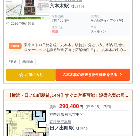
六本木駅
徒歩1分
階数/面積
現業態
7階 / 33.8坪
その他(テイクアウト等)
2026年06月07日
造作代金
条件
無償
スケルトン
東京メトロ日比谷線「六本木」駅徒歩1分という、都内屈指の
Point
ロケーションを誇る飲食店向け店舗物件です。 六本木の中心エ
リアに位置し、高い集客力と認知度を活かした店舗展開が期待
できます。 専有面積は111.74㎡（約33.8坪）とゆとりがあ
#駅近
#繁華街
り、レストランやダイニングバー、会員制ラウンジ、ナイト業
態など幅広い業種に対応可能。 7階部分ならではの落ち着いた
☆
空間を演出しながら、六本木ブランドを最大限に活用した営業
お気に入り
六本木駅の居抜き物件詳細を見る
が実現できます。 駅徒歩1分の優れたアクセスは、来店される
お客様はもちろん、スタッフの通勤面でも大きな魅力。 六本木
で存在感のある店舗出店をご検討の方におすすめの物件です。
【横浜・日ノ出町駅徒歩4分】すぐに営業可能！設備充実の居抜き店舗/関内・桜木町エリア徒歩圏内/24時間利用可能
290,400
賃料
円
(坪@ 15,117円)
神奈川県
横浜市中区
京浜急行本線
日ノ出町駅
徒歩4分