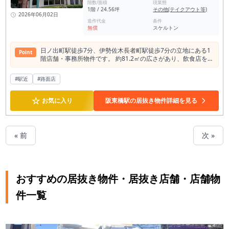
階数/面積
現業態
1階 / 24.56坪
その他(テイクアウト等)
2026年06月02日
造作代金
条件
無償
スケルトン
日ノ出町駅徒歩7分、伊勢佐木長者町駅徒歩7分の立地にある1
Point
階店舗・事務所物件です。 約81.2㎡の広さがあり、飲食店をは
じめ、物販店やサービス店舗、各種事務所など幅広い業種でご
相談いただけます。 周辺には住宅や商業施設が集まり、地域住
#駅近
#路面店
民の利用はもちろん、関内エリアへのアクセスも良好なため、
多様な集客が期待できる環境です。 専有部分にトイレを備えて
☆
おり、店舗運営にも便利。現状渡しのため、業態やコンセプト
お気に入り
阪東橋駅の居抜き物件詳細を見る
に合わせた内装づくりが可能です。 保証金は6ヶ月、解約時の
保証金償却は20％となります。新規開業や移転をご検討中の方
はぜひご相談ください。 飲食店、物販店、美容関連、サービス
業など、さまざまな用途でご検討いただける物件です。
« 前
次 »
おすすめの居抜き物件・居抜き店舗・店舗物
件一覧