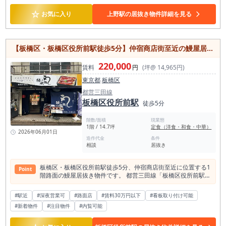
飲食需要を見込める立地です。 上野駅は、JR各線、東京メト
を立てやすい点もメリットです。 東大和市駅半径500m圏内に
ロ、京成線が集まる都内有数のターミナル駅です。 観光、ビジ
☆
お気に入り
上野駅の居抜き物件詳細を見る
は飲食店が約103軒あり、そのうちアジア・エスニック系は約
ネス、買い物、通勤、通学など多様な目的の人が行き交うエリ
8軒です。 飲食需要が一定数ある一方で、都心部のような過密
アであり、飲食店開業においては非常に大きな集客ポテンシャ
競争エリアではないため、業態コンセプトを明確に打ち出すこ
ルを持っています。 上野駅周辺は飲食店が多く集積しており、
とで、地域内での認知を取りやすい可能性があります。特に、
半径500m圏内には飲食店が約669軒存在します。 競争環境は
カレー、ナン、アジアン定食、テイクアウト、ファミリー向け
【板橋区・板橋区役所前駅徒歩5分】仲宿商店街至近の鰻屋居抜き物件／1階路面14坪・和食店にもおすすめ
ありますが、それだけ飲食需要が成立している成熟したマーケ
メニューなど、地域住民の日常利用を意識した商品設計と相性
ットといえます。 本物件の特徴は、約8坪というコンパクトな
が良い立地です。 本物件は1階店舗である点も重要です。駅近
220,000
店舗サイズです。 大型店舗のように多人数のスタッフを抱える
賃料
円
(坪@ 14,965円)
の飲食店では、視認性や入りやすさが集客に大きく影響しま
必要がなく、少人数営業や個人開業、夫婦営業、小規模法人の
す。 1階店舗であれば、看板や店頭メニュー、外観づくりによ
東京都
板橋区
新規出店にも検討しやすい面積帯です。 客席数を大きく取る大
って通行人に認知されやすく、初回来店のきっかけを作りやす
箱業態ではなく、ランチ需要、テイクアウト需要、短時間利
都営三田線
い条件です。 既存の外観や内装を活かしながら、業態に合わせ
用、常連利用を丁寧に積み上げる店舗に向いています。 前業態
板橋区役所前駅
徒歩5分
た見せ方を整えることで、駅利用者や近隣住民への訴求力を高
は中華料理店で、現況は中華料理店居抜きです。 既存設備や内
められます。 一方で、業態業種制限として、風営法関係・カラ
装を活用することで、スケルトンから店舗を作り込む場合と比
オケは不可、匂い・煙の強い業態は相談となっています。 ま
階数/面積
現業態
較して、初期投資や開業準備期間を抑えやすい可能性がありま
1階 / 14.7坪
定食（洋食・和食・中華）
た、営業時間については24時以降相談となるため、深夜営業を
す。 中華料理はもちろん、町中華、定食、台湾料理、アジアン
2026年06月01日
前提とした業態よりも、ランチから通常ディナー帯、テイクア
造作代金
条件
料理、エスニック、多国籍料理、麺業態、弁当・惣菜併用業態
ウトや地域密着型の営業スタイルで売上を組み立てる業態に向
相談
居抜き
など、既存の店舗イメージを活かした業態転換も検討しやすい
いています。出店前には、インフラ容量、看板掲出、設備状
物件です。 特に注目したいのは、永寿総合病院そばという立地
態、営業時間条件について事前確認をおすすめします。 東大和
特性です。 病院周辺では、職員のランチ需要、来院者や付き添
板橋区・板橋区役所前駅徒歩5分、仲宿商店街至近に位置する1
市で居抜き物件を探している方、東大和市駅周辺で飲食店開業
Point
いの方の食事需要、近隣住民の日常利用など、観光地型とは異
階路面の鰻屋居抜き物件です。 都営三田線「板橋区役所前駅」
を検討している方、西武拝島線沿線で賃料を抑えた駅近店舗を
なる安定した飲食需要が発生しやすい傾向があります。派手な
から徒歩圏内にあり、板橋区役所、仲宿商店街、周辺住宅地の
探している方には、ぜひ一度ご確認いただきたい物件です。駅
夜営業だけで勝負する立地ではなく、昼から夕方、通常ディナ
生活導線を取り込める立地です。 板橋区で飲食店居抜き物件を
徒歩3分、1階店舗、約16.32坪、賃料16.5万円、内装状態良好
#駅近
#深夜営業可
ー帯まで、堅実に売上を組み立てる店舗運営と相性がありま
#路面店
#賃料30万円以下
#看板取り付け可能
探している方、鰻店・和食店・小料理屋・居酒屋などの開業を
なネパール料理居抜きという条件は、初期投資と固定費を抑え
す。 上野駅半径500m圏内には中華料理店が約38軒あります。
#新着物件
#注目物件
#内覧可能
検討されている方におすすめの物件です。 本物件は、約14坪
ながら開業を目指す方にとって検討価値があります。 東大和市
中華業態の競争は一定数ありますが、飲食店全体の集積に対し
の1階路面店舗です。大きすぎず、小さすぎない店舗面積で、
エリアで、地域密着型の飲食店を始めたい方、アジアン・エス
て中華料理の需要も厚いエリアです。 既存の中華料理店居抜き
個人開業や少人数運営、地域密着型の飲食店に検討しやすいサ
ニック・カレー業態で出店を検討している方、少人数営業で無