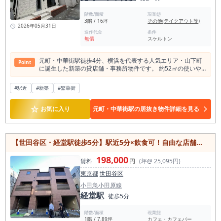
階数/面積
現業態
3階 / 16坪
その他(テイクアウト等)
2026年05月31日
造作代金
条件
無償
スケルトン
元町・中華街駅徒歩4分、横浜を代表する人気エリア・山下町
Point
に誕生した新築の貸店舗・事務所物件です。 約52㎡の使いや
すい広さに加え、最上階区画ならではの独立性を備えており、
店舗利用から事務所利用まで幅広いニーズに対応可能。 飲食店
#駅近
#新築
#繁華街
の出店も相談できるため、カフェやテイクアウト店舗、サロ
ン、物販店、サービス店舗など多様な業態をご検討いただけま
☆
す。 スケルトン渡しのため、レイアウトや内装を自由に設計で
お気に入り
元町・中華街駅の居抜き物件詳細を見る
き、ブランドコンセプトに合わせた理想の空間づくりを実現し
やすい点も魅力です。 元町商店街や横浜中華街、山下公園など
が徒歩圏にあり、観光客や地域住民の集客も期待できる立地。
石川町駅や日本大通り駅も利用可能でアクセス性にも優れてい
【世田谷区・経堂駅徒歩5分】駅近5分×飲食可！自由な店舗づくりが叶うテナント
ます。新築ならではの清潔感と自由度を兼ね備えた、開業や移
転におすすめのテナント物件です。
198,000
賃料
円
(坪@ 25,095円)
東京都
世田谷区
小田急小田原線
経堂駅
徒歩5分
階数/面積
現業態
1階 / 7.89坪
カフェ・カフェバー