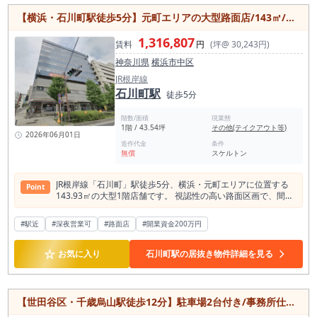
ー、紹介制店舗など、落ち着いた空間づくりを重視する夜業態
ン・多国籍料理で開業を検討している方は、現地確認をおすす
なります。 約14坪という面積は、カウンター席とテーブル席
に検討しやすい物件です。 店内はソファ席を中心とした構成
めします。店内状態、厨房設備、看板掲出、通行導線、インフ
【横浜・石川町駅徒歩5分】元町エリアの大型路面店/143㎡/飲食店相談可/24時間利用可能/元町・中華街徒歩圏
を組み合わせた和食業態にも適しています。 席数を無理に増や
で、ゆったりとした滞在型の営業を想定しやすい点が特徴で
ラ容量を確認したうえで、早めにご検討ください。
すのではなく、少人数運営で回しやすい客席構成にすること
す。カウンター主体の小箱バーとは異なり、複数名での利用、
1,316,807
で、人件費や固定費を抑えた営業計画を立てやすくなります。
賃料
円
(坪@ 30,243円)
接待利用、二軒目利用、グループ利用などを取り込みやすいレ
鰻店、和食店、小料理屋、定食店、居酒屋など、料理の質や常
イアウトが期待できます。六本木でバー開業を検討するうえ
神奈川県
横浜市中区
連化を重視する業態と相性の良い広さです。 現況が鰻屋の居抜
で、客単価を一定水準に設計しやすい空間構成は大きな魅力で
きであるため、同業態であれば厨房設備や既存レイアウトを活
JR根岸線
す。 また、カラオケ使用可能なバー居抜き物件である点も本物
用できる可能性があります。 ただし、焼き台、排気、ダクト、
石川町駅
件の強みです。 六本木エリアでは、単にお酒を提供するだけで
徒歩5分
給排水、ガス容量、電気容量、空調、グリストラップ、什器備
なく、会話、音楽、カラオケ、シーシャ、接客、空間演出など
品などの状態については、必ず現地確認が必要です。 特に鰻業
を組み合わせた夜業態の需要があります。 本物件は、バー・ス
階数/面積
現業態
態や焼き物を扱う和食業態では、排気能力や煙・臭い対策が重
ナック・ラウンジ・カラオケバーなど、既存の内装や設備を活
1階 / 43.54坪
その他(テイクアウト等)
要になるため、出店前に設備条件を確認することをおすすめい
2026年06月01日
かしながら出店を検討しやすい物件です。 六本木駅の1日平均
たします。 本物件は、鰻店としての開業はもちろん、鰻を看板
造作代金
条件
乗降人員は、東京メトロと都営地下鉄を合わせて約19万人規模
無償
スケルトン
商品にしながら和食や夜業態を併設したい方にも検討しやすい
とされ、都内でも高い集客力を持つ駅の一つです。 周辺にはオ
物件です。 板橋区役所前駅周辺で和食居抜き物件を探している
フィスワーカー、観光客、外国人来街者、近隣居住者、飲食・
方、仲宿商店街周辺で地域密着型の飲食店を開業したい方、1
ナイトマーケット利用者など、多様な客層が集まります。 昼夜
JR根岸線「石川町」駅徒歩5分、横浜・元町エリアに位置する
Point
階路面の小規模店舗を探している方にとって、立地・業態・面
で人の流れが変化し、特に夜業態においては、エリア自体の認
143.93㎡の大型1階店舗です。 視認性の高い路面区画で、間口
積のバランスが取れた一件といえます。 業態としては、鰻店、
知度と来街目的の強さが出店判断の大きな材料になります。 半
は5m以上を確保。 コンビニ隣接のため人通りも期待でき、集
和食店、小料理屋、定食店、割烹寄りの居酒屋、日本酒居酒
径500m圏内には飲食店が約1,275軒、そのうちバー業態は約
客力を重視する店舗におすすめの立地です。 スケルトン渡しの
屋、炭火焼き業態、和食ランチと夜営業を組み合わせた店舗な
#駅近
#深夜営業可
#路面店
#開業資金200万円
584軒あります。 競合は多いエリアですが、裏を返せば六本木
ため、飲食店をはじめ、クリニック、物販店、美容サロン、フ
どが検討候補となります。 周辺に鰻屋が少ない点を活かしつ
が都内でも有数のバー・ラウンジ・夜業態の需要が成立してい
ィットネスジム、ショールームなど、多彩な業態に対応可能。
つ、夜は和食居酒屋として利用動機を広げることで、より安定
る商圏であることを示しています。 六本木で重要なのは、単純
☆
レイアウトや内装を自由に設計できるため、ブランドイメージ
お気に入り
石川町駅の居抜き物件詳細を見る
した売上設計を目指しやすくなります。 板橋区で飲食店居抜き
な人通りだけではなく、店舗コンセプト、内装の世界観、客単
に合わせた店舗づくりを実現できます。 また、検査済証取得済
物件をお探しの方、板橋区役所前駅周辺で鰻屋・和食店・居酒
価設計、紹介導線、リピート利用をどう作るかです。 本物件
みの建物で、24時間利用にも対応。 元町・中華街エリアや山
屋の開業を検討している方は、ぜひ一度現地をご確認くださ
は、隠れ家型のバー営業を検討する方にとって、差別化の方向
下公園周辺からの集客も見込める魅力的なロケーションです。
い。 店内のサイズ感、厨房設備、排気状況、前面道路からの視
性を組み立てやすい物件といえます。 約13坪という面積は、
横浜を代表する観光・商業エリアで、新規出店や移転をご検討
【世田谷区・千歳烏山駅徒歩12分】駐車場2台付き/事務所仕様の1階テナント/事務所・スクール・サービス店舗におすすめ
認性、仲宿商店街からの導線を確認することで、出店後の営業
夜業態として使いやすいサイズ感です。 大型店舗のような大人
中の事業者様はぜひご相談ください。
イメージを具体的に把握しやすい物件です。