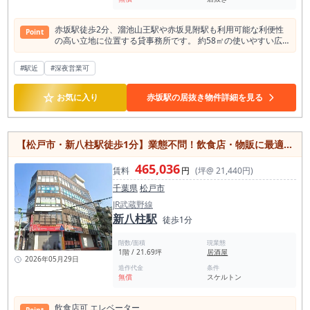
赤坂駅徒歩2分、溜池山王駅や赤坂見附駅も利用可能な利便性
Point
の高い立地に位置する貸事務所です。 約58㎡の使いやすい広
さに加え、内装付き・居抜き物件のため、初期費用や工事期間
を抑えながらスムーズに事業をスタートできる点が魅力。 1フ
#駅近
#深夜営業可
ロア1テナント仕様で独立性が高く、来客対応の多い業種にも
適しています。 24時間利用可能なため、業務スタイルに合わ
☆
せた柔軟な運営が可能。 事務所利用はもちろん、サービス店舗
お気に入り
赤坂駅の居抜き物件詳細を見る
や予約制サロンなど業種相談も可能で、軽飲食についてもご相
談いただけます。 専有部分にトイレを備え、個別空調やインタ
ーネット対応など、快適なビジネス環境をサポートする設備も
充実。 都心の主要エリアへアクセスしやすい赤坂で、開業や移
【松戸市・新八柱駅徒歩1分】業態不問！飲食店・物販に最適な21坪の1階路面店（EVあり）
転をお考えの方におすすめの物件です。
465,036
賃料
円
(坪@ 21,440円)
千葉県
松戸市
JR武蔵野線
新八柱駅
徒歩1分
階数/面積
現業態
1階 / 21.69坪
居酒屋
2026年05月29日
造作代金
条件
無償
スケルトン
飲⾷店可,エレベーター