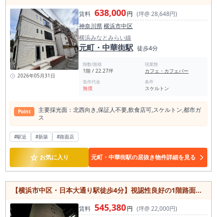
638,000
賃料
円
(坪@ 28,648円)
神奈川県
横浜市中区
横浜みなとみらい線
元町・中華街駅
徒歩4分
階数/面積
現業態
1階 / 22.27坪
カフェ・カフェバー
2026年05月31日
造作代金
条件
無償
スケルトン
主要採光⾯：北⻄向き,保証⼈不要,飲⾷店可,スケルトン,都市ガ
Point
ス
#駅近
#新築
#路面店
☆
お気に入り
元町・中華街駅の居抜き物件詳細を見る
【横浜市中区・日本大通り駅徒歩4分】視認性良好の1階路面店！24坪・飲食店可
545,380
賃料
円
(坪@ 22,000円)