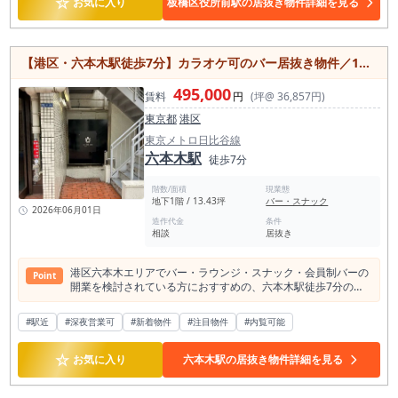
☆
お気に入り
板橋区役所前駅の居抜き物件詳細を見る
を活かしながら、価格帯、メニュー構成、ランチ定食、テイク
イズ感です。 鰻屋の居抜き物件として募集されているため、既
理なく店舗運営をしたい方は、早めの現地確認をおすすめしま
アウト、夜の小皿料理、アジアン要素などで差別化を図ること
存の内装や厨房設備、客席レイアウトを活用できる可能性があ
す。 店内状態、厨房設備、客席レイアウト、看板掲出、駅から
で、上野エリアの飲食需要を取り込みやすくなります。 また、
り、スケルトンから新規に内装工事を行う場合と比較して、開
の導線を確認したうえで、ぜひ具体的な出店計画をご検討くだ
本物件は1階店舗である点も大きな魅力です。 上野周辺の飲食
業準備にかかる期間や初期投資を抑えられる場合があります。
さい。
店では視認性と入りやすさが重要ですが、1階店舗であれば通
【港区・六本木駅徒歩7分】カラオケ可のバー居抜き物件／13坪・会員制バー・ラウンジ・スナック向き
立地面では、板橋区役所前駅徒歩5分に加え、仲宿商店街至近
行人への認知を取りやすく、看板や店頭メニュー、外観づくり
という点が大きな特徴です。 周辺には区役所利用者、近隣勤務
によって来店動機を作りやすい条件です。特に約8坪の小型店
495,000
者、地域住民、商店街利用者の動線があり、ランチ需要と夕食
賃料
円
(坪@ 36,857円)
舗では、店前で「何の店か」が一目で伝わることが集客上の重
需要の双方を狙いやすい環境です。 特に板橋区役所周辺は、平
要なポイントになります。 賃料は税込36.3万円、面積は約8坪
東京都
港区
日昼間の外食需要を見込みやすく、定食、うな重、和食ラン
です。 坪単価としては決して安い物件ではありませんが、上野
チ、丼もの、日替わり御膳など、昼営業との相性が期待できま
東京メトロ日比谷線
駅徒歩5分、永寿総合病院そば、1階店舗、中華料理店居抜きと
す。 また、仲宿商店街周辺は地域住民の日常利用が見込めるエ
六本木駅
徒歩7分
いう条件を踏まえると、売上の作り方を明確に設計できる方に
リアです。 駅前繁華街のような一過性の集客ではなく、近隣住
とって検討価値のある物件です。 小型店舗のため、客席数、回
民や勤務者に繰り返し利用してもらう地域密着型の店舗づくり
転率、ランチ単価、ディナー単価、テイクアウト比率などを事
階数/面積
現業態
に向いています。 1階路面店舗のため、通行人から店舗の存在
地下1階 / 13.43坪
バー・スナック
前にシミュレーションしやすく、コンセプトを絞った出店に向
を認識してもらいやすく、看板、暖簾、店頭メニュー、外観演
2026年06月01日
いています。 業態業種制限として、風営法関係・カラオケは不
造作代金
条件
出によって認知形成をしやすい点も魅力です。 周辺500m圏内
可となっていますが、営業時間の制限はありません。 そのた
相談
居抜き
には飲食店が約217軒、和食店が約61軒あります。 一方で、鰻
め、深夜営業を含めた計画についても、業態や近隣環境、行
屋は約2軒と少なく、鰻業態で差別化を図りやすい環境です。
政・貸主確認を行いながら検討できる余地があります。 中華、
もちろん、近年は鰻の仕入価格高騰により、鰻専門店としての
港区六本木エリアでバー・ラウンジ・スナック・会員制バーの
アジアン、定食、軽飲食、テイクアウト併用型など、通常飲食
Point
運営には原価管理や価格設計が重要になります。 そのため、本
開業を検討されている方におすすめの、六本木駅徒歩7分のバ
業態での出店を考えている方には相性の良い条件です。 台東区
物件では鰻専門店としての出店だけでなく、和食店・小料理
ー居抜き物件です。 東京メトロ日比谷線・都営大江戸線が利用
で居抜き物件を探している方、上野駅周辺で飲食店開業を検討
屋・居酒屋・定食業態を組み合わせた営業も検討しやすいとい
できる六本木駅徒歩圏に位置し、六本木エリアで夜業態の出店
している方、1階の中華料理店居抜き物件を探している方に
#駅近
#深夜営業可
えます。 例えば、昼はうな重、ひつまぶし、焼魚定食、天ぷら
#新着物件
#注目物件
#内覧可能
を検討されている方にご確認いただきたい物件です。 本物件
は、ぜひ一度ご確認いただきたい1件です。上野駅徒歩5分、稲
定食、和定食などでランチ需要を取り込み、夜は鰻串、肝焼
は、約13坪のバー居抜き物件です。六本木エリアの中でも、派
荷町駅も利用可能、永寿総合病院そば、約8坪、1階店舗という
き、刺身、小料理、日本酒、焼酎を組み合わせた和食居酒屋と
☆
手な路面集客に頼るというより、目的来店・紹介来店・常連利
条件は、小型飲食店として非常に分かりやすい強みがありま
お気に入り
六本木駅の居抜き物件詳細を見る
して営業することで、売上の柱を複数作ることができます。鰻
用を積み上げる隠れ家型の店舗運営と相性の良い立地です。会
す。 上野エリアで小さくても売上を作れる店舗を探している
単品に依存しすぎず、和食・酒肴・夜営業を組み合わせること
員制バー、ラウンジ、スナック、カラオケバー、シーシャバ
方、ランチ需要と夜営業の両方を狙いたい方、中華・アジア
で、原価高騰リスクを抑えながら営業モデルを組み立てやすく