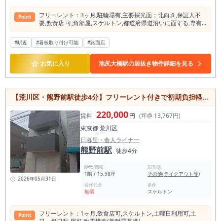
フリーレント：3ヶ⽉,駐輪場有,主要採光⾯：北向き,保証⼈不
Point
要,飲⾷店 可,⾓部屋,スケルトン,都道府県道沿いに⾯する,専有
部分にトイレあり,エレベーター
#駅近
#看板取り付け可能
#路面店
☆
お気に入り
池尻大橋駅の居抜き物件詳細を見る
【荒川区・熊野前駅徒歩4分】フリーレント付きで初期負担軽減！15坪の飲食可能物件
220,000
賃料
円
(坪@ 13,767円)
東京都
荒川区
日暮里・舎人ライナー
熊野前駅
徒歩4分
階数/面積
現業態
1階 / 15.98坪
その他(テイクアウト等)
2026年05月31日
造作代金
条件
無償
スケルトン
フリーレント：1ヶ⽉,飲⾷店可,スケルトン,⼟曜⽇利⽤可,⼟
Point