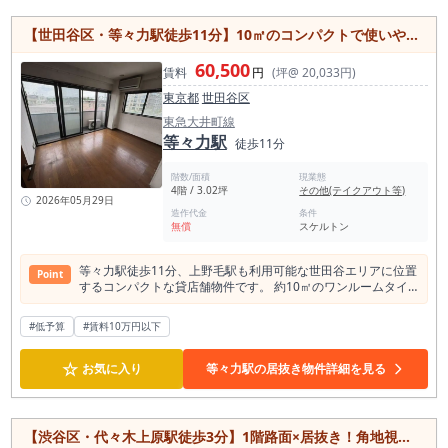
態に合わせた自由度の高い内装づくりが可能。 横浜エリアで新
規出店や移転を検討されている方におすすめの貸店舗物件で
【世田谷区・等々力駅徒歩11分】10㎡のコンパクトで使いやすい貸店舗・事務所/低コストで始めやすい/小規模開業向け
す。
60,500
賃料
円
(坪@ 20,033円)
東京都
世田谷区
東急大井町線
等々力駅
徒歩11分
階数/面積
現業態
4階 / 3.02坪
その他(テイクアウト等)
2026年05月29日
造作代金
条件
無償
スケルトン
等々力駅徒歩11分、上野毛駅も利用可能な世田谷エリアに位置
Point
するコンパクトな貸店舗物件です。 約10㎡のワンルームタイ
プで、少人数での事務所利用や予約制サロン、物販、作業スペ
ースなど、小規模ビジネスを始めたい方におすすめ。 初期費用
#低予算
#賃料10万円以下
を比較的抑えやすく、これから開業を検討されている方にも適
した物件です。 4階部分の落ち着いた環境で、集中して業務を
☆
行いたい方にもおすすめ。 周辺は住宅街が広がる穏やかなエリ
お気に入り
等々力駅の居抜き物件詳細を見る
アで、地域密着型の事業展開にも適しています。即入居可能の
ため、スピーディーに利用開始できる点も魅力。 コンパクトな
がら自由度の高い空間で、自分らしい店舗・事務所づくりを実
現しやすい物件です。
【渋谷区・代々木上原駅徒歩3分】1階路面×居抜き！角地視認性◎ 12坪の飲食店向け物件