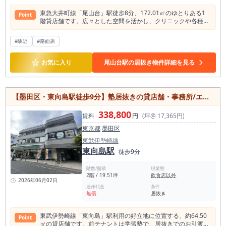
東急大井町線「尾山台」駅徒歩8分、172.01㎡のゆとりある1
Point
階貸店舗です。広々とした空間を活かし、クリニックや各種ス
クール、フィットネス、ショールーム、サービス店舗、事務所
など幅広い業種でご検討いただけます。 室内にはトイレ2ヶ所
#駅近
#路面店
をはじめ、収納スペースや給湯設備、エアコンを完備。 オート
ロックやエレベーターも備えており、来店されるお客様やスタ
☆
ッフにとって快適な環境が整っています。 1階区画のため視認
お気に入り
尾山台駅の居抜き物件詳細を見る
性が高く、来客型ビジネスにも適した物件です。 尾山台・等々
力・九品仏エリアを利用できる立地で、周辺は落ち着いた住宅
街と生活利便施設が共存する地域。 地域密着型の店舗運営はも
ちろん、広い面積を必要とする事業拠点としてもおすすめで
【墨田区・東向島駅徒歩9分】塾居抜きの貸店舗・事務所/エアコン複数台設置済み/64㎡の居抜き物件
す。 世田谷区内で大型テナントをお探しの方はぜひご検討くだ
さい。
338,800
賃料
円
(坪@ 17,365円)
東京都
墨田区
東武伊勢崎線
東向島駅
徒歩9分
階数/面積
現業態
2階 / 19.51坪
飲食店以外
2026年06月02日
造作代金
条件
無償
居抜き
東武伊勢崎線「東向島」駅利用の好立地に位置する、約64.50
Point
㎡の貸店舗です。前テナントは学習塾で、居抜きでのお引渡し