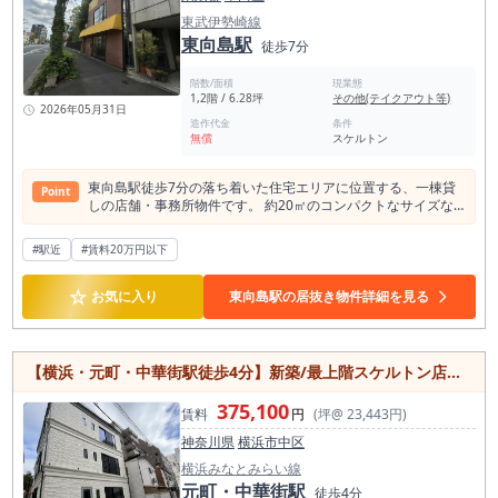
やすくなる物件です。
東武伊勢崎線
東向島駅
徒歩7分
階数/面積
現業態
1,2階 / 6.28坪
その他(テイクアウト等)
2026年05月31日
造作代金
条件
無償
スケルトン
東向島駅徒歩7分の落ち着いた住宅エリアに位置する、一棟貸
Point
しの店舗・事務所物件です。 約20㎡のコンパクトなサイズな
がら、一括利用が可能なため、周囲を気にせず自分だけの空間
として活用できる点が魅力。 個人事業主の事務所や予約制サロ
#駅近
#賃料20万円以下
ン、アトリエ、物販店舗、作業スペースなど、小規模ビジネス
の拠点としておすすめです。 収納スペースやトイレを備えてお
☆
り、日々の業務を快適に行える環境が整っています。 東向島駅
お気に入り
東向島駅の居抜き物件詳細を見る
から徒歩圏内でアクセスしやすく、地域密着型の店舗運営にも
適した立地。 賃料も比較的抑えられているため、新規開業や独
立を検討されている方にも導入しやすい物件です。 コンパクト
ながら自由度の高い空間で、事業のスタートや新たな拠点づく
【横浜・元町・中華街駅徒歩4分】新築/最上階スケルトン店舗・事務所/横浜観光エリア至近/52㎡
りにご活用いただけます。
375,100
賃料
円
(坪@ 23,443円)
神奈川県
横浜市中区
横浜みなとみらい線
元町・中華街駅
徒歩4分