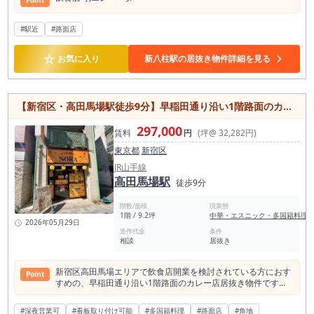
Point
#駅近
#路面店
☆
お気に入り
新八柱駅の居抜き物件詳細を見る
【新宿区・高田馬場駅徒歩9分】早稲田通り沿い1階路面のカレー店居抜き物件／早稲田大学・学習院女子大学周辺
297,000
賃料
円
(坪@ 32,282円)
東京都
新宿区
JR山手線
高田馬場駅
徒歩9分
階数/面積
現業態
1階 / 9.2坪
中華・エスニック・多国籍料理
2026年05月29日
造作代金
条件
相談
居抜き
新宿区高田馬場エリアで飲食店開業を検討されている方におす
Point
すめの、早稲田通り沿い1階路面のカレー店居抜き物件です。
JR山手線・西武新宿線・東京メトロ東西線が利用できる高田馬
場駅から徒歩9分、都電荒川線の面影橋駅から徒歩6分の立地に
#深夜営業可
#看板取り付け可能
#多国籍料理
#路面店
#角地