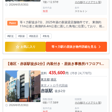
1階 / 12.97坪
その他(テイクアウト等)
2026年05月30日
造作代金
条件
無償
スケルトン
等々力駅徒歩7分、2025年築の新築貸店舗物件です。 東側約
Point
11m公道と南側約6.4m公道に面した角地に位置しており、視
認性の高い1階区画として集客効果が期待できます。 約42㎡の
使いやすい広さで、カフェやテイクアウト店、物販店、美容系
#駅近
#新築
#路面店
#角地
サロン、サービス店舗など幅広い業種に対応可能。 飲食店の出
店も相談できます。 スケルトン渡しのため、内装やレイアウト
☆
を自由に設計でき、コンセプトに合わせた理想の店舗づくりを
お気に入り
等々力駅の居抜き物件詳細を見る
実現しやすい点も魅力です。 さらにフリーレント1ヶ月付きの
ため、開業準備期間のコストを抑えられます。オートロックや
防犯カメラ、シャッターを備え、防犯面にも配慮された環境。
新築ならではの清潔感と自由度を兼ね備えた、開業や移転にお
【港区・赤坂駅徒歩2分】内装付き・居抜き事務所/1フロア1テナント/24時間利用可能/軽飲食相談可
すすめの路面店舗です。
435,600
賃料
円
(坪@ 24,778円)
東京都
港区
東京メトロ千代田線
赤坂駅
徒歩2分
階数/面積
現業態
6階 / 17.58坪
その他(テイクアウト等)
2026年05月30日
造作代金
条件
無償
居抜き