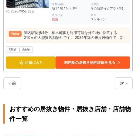
階数/面積
現業態
地下1階 / 63.63坪
その他(テイクアウト等)
2026年05月28日
造作代金
条件
無償
スケルトン
関内駅徒歩4分、桜木町駅も利用可能な好立地に位置する、
Point
210㎡の大型貸店舗物件です。 2024年築の未入居物件で、新
築ならではの清潔感と設備環境が魅力。 1フロア1テナント仕
様のため独立性が高く、飲食店をはじめ、サービス店舗やショ
#駅近
#角地
ールーム、クリニックなど幅広い業種に対応可能です。 スケル
トン渡しのため、レイアウトや内装を自由に設計でき、ブラン
☆
ドコンセプトに合わせた空間づくりを実現しやすい点もポイン
お気に入り
関内駅の居抜き物件詳細を見る
ト。 24時間利用可能で、営業時間の自由度が高い点も魅力で
す。 防犯カメラや24時間セキュリティ、敷地内AEDなど設備
面も充実。角地立地で視認性も良好なため、集客効果も期待で
きます。 駐車場空きありで来客対応もしやすく、横浜・関内エ
« 前
次 »
リアで大型店舗をお探しの方におすすめの物件です。
おすすめの居抜き物件・居抜き店舗・店舗物
件一覧