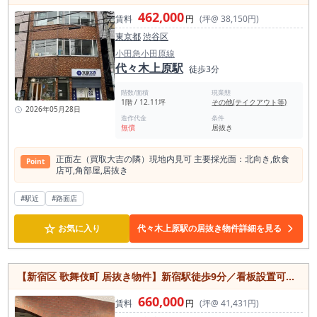
462,000
賃料
円
(坪@ 38,150円)
東京都
渋谷区
小田急小田原線
代々木上原駅
徒歩3分
階数/面積
現業態
1階 / 12.11坪
その他(テイクアウト等)
2026年05月28日
造作代金
条件
無償
居抜き
正⾯左（買取⼤吉の隣）現地内⾒可 主要採光⾯：北向き,飲⾷
Point
店可,⾓部屋,居抜き
#駅近
#路面店
☆
お気に入り
代々木上原駅の居抜き物件詳細を見る
【新宿区 歌舞伎町 居抜き物件】新宿駅徒歩9分／看板設置可能なスナック・バー居抜き店舗（飲食店可）
660,000
賃料
円
(坪@ 41,431円)