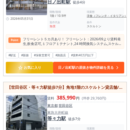
日ノ出町駅
徒歩4分
階数/面積
現業態
1階 / 10.9坪
洋食（フレンチ・イタリアン）
2026年05月31日
造作代金
条件
無償
スケルトン
フリーレント５カ⽉あり！ フリーレント：2026/09より賃料発
Point
⽣,飲⾷店可,１フロア１テナント,24 時間換気システム,スケル
トン,24時間利⽤可,⼟⽇・祝⽇利⽤可,都市ガス,動⼒あり
#駅近
#新築
#深夜営業可
#路面店
#賃料40万円以下
☆
お気に入り
日ノ出町駅の居抜き物件詳細を見る
【世田谷区・等々力駅徒歩7分】角地1階のスケルトン貸店舗/自由な店舗づくりができる新築テナント/飲食店相談可
385,990
賃料
円
(坪@ 29,760円)
東京都
世田谷区
東急大井町線
等々力駅
徒歩7分
階数/面積
現業態