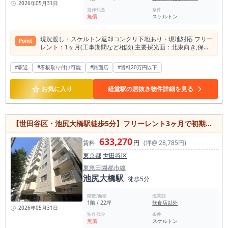
2026年05月31日
造作代金
条件
無償
スケルトン
現況渡し・スケルトン返却コンクリ下地あり・現地対応 フリー
Point
レント：1ヶ⽉(⼯事期間など相談),主要採光⾯：北東向き,保証
⼈ 不要,飲⾷店可,⾓部屋,⼟⽇・祝⽇利⽤可,電動シャッター,⽕
災警報器（報知機）
#駅近
#看板取り付け可能
#路面店
#賃料20万円以下
☆
お気に入り
経堂駅の居抜き物件詳細を見る
【世田谷区・池尻大橋駅徒歩5分】フリーレント3ヶ月で初期費用軽減！飲食可スケルトン店舗
633,270
賃料
円
(坪@ 28,785円)
東京都
世田谷区
東急田園都市線
池尻大橋駅
徒歩5分
階数/面積
現業態
1階 / 22坪
飲食店以外
2026年05月31日
造作代金
条件
無償
スケルトン