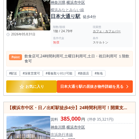
神奈川県
横浜市中区
横浜みなとみらい線
日本大通り駅
徒歩4分
階数/面積
現業態
1階 / 24.79坪
カフェ・カフェバー
2026年05月31日
造作代金
条件
無償
スケルトン
飲⾷店可,24時間利⽤可,⼟曜⽇利⽤可,⼟⽇・祝⽇利⽤可 １階飲
Point
⾷可
#駅近
#深夜営業可
#看板取り付け可能
#路面店
#角地
☆
お気に入り
日本大通り駅の居抜き物件詳細を見る
【横浜市中区・日ノ出町駅徒歩4分】24時間利用可！開業支援に嬉しいフリーレント5ヶ月
385,000
賃料
円
(坪@ 35,321円)
神奈川県
横浜市中区
京浜急行本線