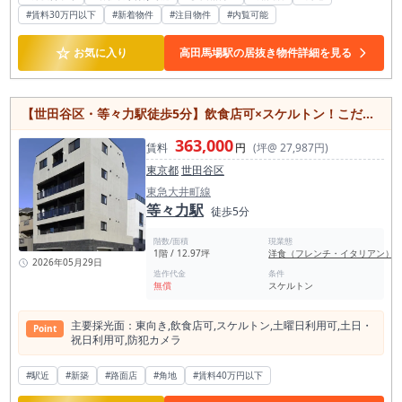
あり、高田馬場、早稲田、学習院女子大学周辺の複数エリアか
#賃料30万円以下
#新着物件
#注目物件
#内覧可能
ら集客を狙いやすいポジションです。 本物件は、早稲田通り沿
いに面した地上1階店舗です。通りから店舗正面が見えやす
く、外観看板や店頭メニューを活用した認知形成がしやすい点
☆
お気に入り
高田馬場駅の居抜き物件詳細を見る
が魅力です。 高田馬場駅前の繁華性に依存しすぎず、早稲田大
学方面への通学・通勤動線、周辺住民の日常利用、近隣オフィ
ス・学校関係者のランチ需要など、複数の需要を取り込める立
地です。 高田馬場駅はJR山手線、東京メトロ東西線、西武新宿
【世田谷区・等々力駅徒歩5分】飲食店可×スケルトン！こだわりを形にする12.97坪
線が乗り入れるターミナル性の高い駅で、学生、会社員、地域
住民が混在する飲食需要の厚いエリアです。 さらに早稲田駅方
363,000
面には早稲田大学を中心とした学生需要があり、昼夜を問わず
賃料
円
(坪@ 27,987円)
飲食利用が見込めます。 新宿区内で小規模な飲食店を開業した
東京都
世田谷区
い方にとって、高田馬場と早稲田の双方を商圏として捉えられ
る点は大きな強みです。 面積は約9.2坪の小箱店舗です。 大箱
東急大井町線
店舗と比較して賃料総額を抑えやすく、少人数運営や個人開業
等々力駅
徒歩5分
にも検討しやすいサイズ感です。 カレー店の居抜き物件として
募集されているため、同業態のカレー店はもちろん、スパイス
階数/面積
現業態
カレー、インド料理、ネパール料理、エスニック料理、多国籍
1階 / 12.97坪
洋食（フレンチ・イタリアン）
料理、テイクアウト併用型の飲食店などとも相性が良い物件で
2026年05月29日
造作代金
条件
す。 既存造作の内容や厨房設備の状態については現地確認が必
無償
スケルトン
要ですが、スケルトンからの出店と比較して、内装・厨房に係
る初期投資を抑えられる可能性があります。 周辺500m圏内に
は飲食店が188軒、うちカレー店が32軒と、カレー・エスニッ
主要採光⾯：東向き,飲⾷店可,スケルトン,⼟曜⽇利⽤可,⼟⽇・
Point
ク系の飲食需要が一定程度形成されているエリアです。 競合が
祝⽇利⽤可,防犯カメラ
存在する一方で、学生・通勤客・地域住民の利用母数が大き
く、味・価格・提供スピード・テイクアウト対応などで差別化
#駅近
#新築
できれば、早稲田通り沿いの路面店として認知を取りやすい立
#路面店
#角地
#賃料40万円以下
地といえます。 特にランチ需要を取り込みたい業態や、夜は軽