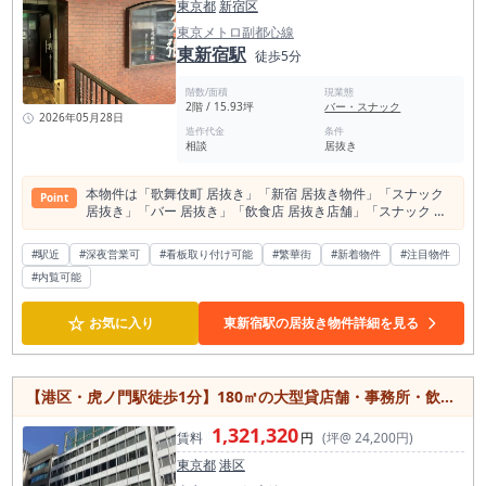
東京都
新宿区
東京メトロ副都心線
東新宿駅
徒歩5分
階数/面積
現業態
2階 / 15.93坪
バー・スナック
2026年05月28日
造作代金
条件
相談
居抜き
本物件は「歌舞伎町 居抜き」「新宿 居抜き物件」「スナック
Point
居抜き」「バー 居抜き」「飲食店 居抜き店舗」「スナック 居
抜き物件」「バー 居抜き物件」などの検索ニーズに該当する、
希少性○な夜業態向け物件です。 特に歌舞伎町エリアにおいて
#駅近
#深夜営業可
#看板取り付け可能
#繁華街
#新着物件
#注目物件
は、看板設置が可能な居抜き物件は限られており、視認性を活
#内覧可能
かした集客を前提とした出店を検討されている方に適した条件
となっています。 新宿駅徒歩9分、歌舞伎町エリアに位置す
る、スナック居抜き物件のご紹介です。 この物件の最大の魅力
☆
お気に入り
東新宿駅の居抜き物件詳細を見る
は、歌舞伎町でしっかり看板が取れるポジションにあります。
歌舞伎町というエリアは、「何をやるか」より「どこでやる
か」が結果に直結する市場です。 その中で本物件は、視認性の
高い位置にあり、看板をしっかり出せるため、 通行客への訴求
【港区・虎ノ門駅徒歩1分】180㎡の大型貸店舗・事務所・飲食店可能/自由度の高いスケルトン
力をダイレクトに活かせる立地となっています。 内装はスナッ
クの居抜きとなっており、 カウンター・ボックス席を含め、そ
1,321,320
のまま活用することで即営業が可能な状態です。 初期投資を抑
賃料
円
(坪@ 24,200円)
えつつ、スピーディーに営業開始できる点は、 歌舞伎町での出
東京都
港区
店において大きなアドバンテージとなります。 また、業態につ