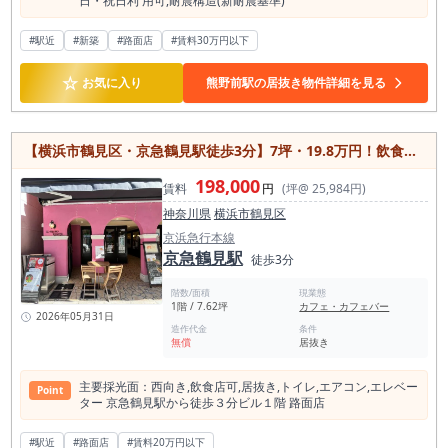
⽇・祝⽇利 ⽤可,耐震構造(新耐震基準)
#駅近
#新築
#路面店
#賃料30万円以下
☆
お気に入り
熊野前駅の居抜き物件詳細を見る
【横浜市鶴見区・京急鶴見駅徒歩3分】7坪・19.8万円！飲食店居抜きの1階路面店
198,000
賃料
円
(坪@ 25,984円)
神奈川県
横浜市鶴見区
京浜急行本線
京急鶴見駅
徒歩3分
階数/面積
現業態
1階 / 7.62坪
カフェ・カフェバー
2026年05月31日
造作代金
条件
無償
居抜き
主要採光⾯：⻄向き,飲⾷店可,居抜き,トイレ,エアコン,エレベー
Point
ター 京急鶴⾒駅から徒歩３分ビル１階 路⾯店
#駅近
#路面店
#賃料20万円以下