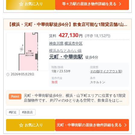
飲食・一品料理・アルコール提供を組み合わせたい業態にも検
☆
お気に入り
等々力駅の居抜き物件詳細を見る
討余地があります。 賃料は税込297,000円、坪単価は約32,282
円です。 保証金または敷金は6ヶ月、造作譲渡金は相談となり
ます。業態業種制限は無し、営業時間の制限も無しとされてい
るため、幅広い飲食業態で検討しやすい条件です。 ただし、家
【横浜・元町・中華街駅徒歩6分】飲食店可能な1階貸店舗/山下町エリア/人気の横浜ベイエリア/防犯カメラ完備
賃保証会社への加入、指定火災保険への加入、看板工事におけ
る指定業者利用の可能性、インフラ容量の事前確認、別途企画
427,130
料および仲介手数料が必要となりますので、詳細条件は事前確
賃料
円
(坪@ 18,152円)
認をお願いいたします。 新宿区で居抜き物件を探している方、
神奈川県
横浜市中区
高田馬場で飲食店開業を検討している方、早稲田大学周辺で学
生需要を狙いたい方にとって、本物件は早稲田通り沿いの1階
横浜みなとみらい線
路面という視認性と、9.2坪の小規模開業向きサイズを兼ね備
元町・中華街駅
徒歩6分
えた店舗です。 高田馬場駅徒歩圏、早稲田エリア商圏、新宿区
内の飲食店居抜き物件という複数の検索ニーズに合致するた
階数/面積
現業態
め、カレー店・エスニック料理・多国籍料理での出店をお考え
1階 / 23.53坪
その他(テイクアウト等)
の方は、ぜひ一度現地をご確認ください。
2026年05月29日
造作代金
条件
無償
スケルトン
元町・中華街駅徒歩6分、横浜・山下町エリアに位置する1階貸
Point
店舗物件です。 約77㎡のゆとりある空間で、飲食店をはじ
め、カフェや物販店、サービス店舗など幅広い業種に対応可
能。 観光地として人気の高い元町・中華街エリアに近く、周辺
#駅近
#路面店
には飲食店や商業施設も多いため、集客が期待できる立地で
す。 2016年築の比較的新しい建物で、オートロックや防犯カ
☆
メラ、宅配BOXなど設備面も充実。 南向きで明るさを確保しや
お気に入り
元町・中華街駅の居抜き物件詳細を見る
すい点も魅力です。石川町駅や関内駅も利用可能で、アクセス
性にも優れています。 退去時はスケルトン返しとなるため、業