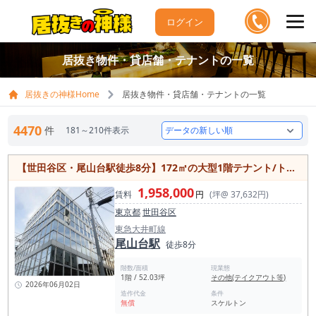
ログイン
居抜き物件・貸店舗・テナントの一覧
居抜きの神様Home
居抜き物件・貸店舗・テナントの一覧
4470
件
181～210件表示
【世田谷区・尾山台駅徒歩8分】172㎡の大型1階テナント/トイレ2ヶ所完備/多用途に対応可能な貸店舗
1,958,000
賃料
円
(坪@ 37,632円)
東京都
世田谷区
東急大井町線
尾山台駅
徒歩8分
階数/面積
現業態
1階 / 52.03坪
その他(テイクアウト等)
2026年06月02日
造作代金
条件
無償
スケルトン