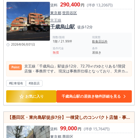
数運営を前提とせず、オーナーまたは少人数体制での営業計画
290,400
賃料
円
(坪@ 13,206円)
を組みやすい一方、ソファ席を活かした客単価設計も検討でき
ます。 会員制バーやラウンジのように、席数よりも滞在時間、
東京都
世田谷区
客単価、リピート率を重視する業態に向いています。 現況はバ
京王線
ーの居抜き物件のため、既存の内装、客席、照明、音響、カラ
オケ設備、空調、什器備品などを活用できる可能性がありま
千歳烏山駅
徒歩12分
す。 スケルトンから内装を造り込む場合と比較して、開業準備
にかかる費用や期間を抑えられる場合があります。 ただし、造
階数/面積
現業態
作・設備・カラオケ機器・音響設備・空調・給排水・電気容
1階 / 21.99坪
飲食店以外
2026年06月01日
量・換気設備等については、必ず現地にて状態確認が必要で
造作代金
条件
す。 業態としては、会員制バー、紹介制バー、ラウンジ、スナ
無償
居抜き
ック、カラオケバー、シーシャバー、ミュージックバー、ワイ
ンバー、ウイスキーバーなどが検討候補となります。 六本木エ
リアで「路面で広く集客する店舗」ではなく、「知っている人
京王線「千歳烏山」駅徒歩12分、72.70㎡のゆとりある1階貸
Point
が通う店舗」「落ち着いた空間で単価を取る店舗」「二軒目・
店舗・事務所です。 現況は事務所仕様となっており、天井カセ
三軒目需要を取り込む店舗」を作りたい方に向いています。 港
ットエアコン2基やトイレ、ミニキッチンなどが備わっている
区六本木でバー居抜き物件を探している方、カラオケ可の夜業
ため、初期費用を抑えて事業をスタートしたい方にもおすすめ
#駐車場有
#路面店
態物件を探している方、会員制バーやラウンジを開業したい方
です。 飲食店は不可ですが、事務所や各種スクール、サービス
にとって、本物件は立地、面積、既存内装、業態適性のバラン
店舗、予約制サロンなど幅広い業種でご検討いただけます。 ま
スが取れた物件です。六本木駅徒歩7分、約13坪、カラオケ可
☆
た、本物件の大きな魅力は無料駐車場2台付きであること。 車
お気に入り
千歳烏山駅の居抜き物件詳細を見る
能、ソファ席中心のバー居抜きという条件は、夜業態の開業希
を利用する業種や来客対応の多い事業にも便利な環境です。 1
望者にとって検討価値のある組み合わせです。 六本木エリアは
階区画のため視認性・アクセス性にも優れており、荷物の搬入
競合が多い一方で、バー・ラウンジ・スナックなどの夜業態需
出もしやすい立地です。現況引渡しのため、既存設備を活用し
要が明確に存在するエリアです。 既存内装を活かしながら、会
ながらスムーズな開業が可能。 世田谷区内で店舗・事務所をお
【墨田区・東向島駅徒歩7分】一棟貸しのコンパクト店舗・事務所/低コストで始められる/6坪
員制・紹介制・カラオケ利用・シーシャ・ラウンジ営業など、
探しの方はぜひご検討ください。
自店のコンセプトに合わせた営業を検討したい方は、まずは現
99,000
地をご確認ください。 店内の雰囲気、席配置、カラオケ利用環
賃料
円
(坪@ 15,764円)
境、周辺導線、営業イメージを確認することで、出店判断がし
東京都
墨田区