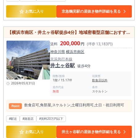
☆
お気に入り
京急鶴見駅の居抜き物件詳細を見る
【横浜市南区・井土ヶ谷駅徒歩4分】地域密着型店舗におすすめの飲食可能物件
200,000
賃料
円
(坪@ 13,183円)
神奈川県
横浜市南区
京浜急行本線
井土ヶ谷駅
徒歩4分
階数/面積
現業態
1階 / 15.17坪
飲食店以外
2026年05月31日
造作代金
条件
無償
スケルトン
飲⾷店可,⾓部屋,スケルトン,⼟曜⽇利⽤可,⼟⽇・祝⽇利⽤可
Point
#駅近
#路面店
#賃料20万円以下
☆
お気に入り
井土ヶ谷駅の居抜き物件詳細を見る