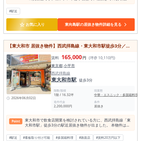
となるため、スクールや教室、各種事務所などであれば初期費
用を抑えながらスムーズな開業が期待できます。 室内にはエア
#駅近
コンを2台以上設置しており、快適な環境で事業をスタート可
能。 土日・祝日の利用にも対応しているため、習い事教室やカ
☆
ルチャースクール、予約制サービス店舗などにも適していま
お気に入り
東向島駅の居抜き物件詳細を見る
す。 また、駐輪場・バイク置場が利用できるため、地域密着型
の業態にも便利な環境です。 駅周辺には住宅地が広がり、地域
住民の利用が期待できるエリアです。 内装については相談可能
なため、業態に合わせたアレンジもご検討いただけます。 東向
【東大和市 居抜き物件】西武拝島線・東大和市駅徒歩3分／約16坪・賃料16.5万円のネパール料理居抜き店舗
島エリアで教室や事務所向けの物件をお探しの方はぜひお問い
合わせください。
165,000
賃料
円
(坪@ 10,110円)
東京都
小平市
西武拝島線
東大和市駅
徒歩3分
階数/面積
現業態
1階 / 16.32坪
中華・エスニック・多国籍料理
2026年06月02日
造作代金
条件
2,200,000円
居抜き
東大和市で飲食店開業を検討されている方に、西武拝島線「東
Point
大和市駅」徒歩3分の駅近居抜き物件が出ました。 本物件は、
東京都東大和市エリアに位置するネパール料理店の居抜き物件
です。 駅から徒歩3分という分かりやすい立地にあり、約
#駅近
#看板取り付け可能
#多国籍料理
#路面店
#賃料20万円以下
16.32坪、賃料16.5万円という検討しやすい条件が魅力です。