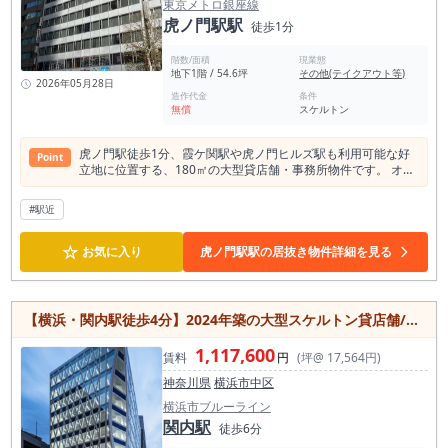
いても柔軟に対応可能で、 ・スナック ・ガールズバー ・コン
東京メトロ銀座線
セプトバー ・小箱BAR など、夜業態との相性が非常に良い仕
虎ノ門駅駅
徒歩1分
様です。 歌舞伎町で出店する場合、重要なのは一つです。 👉
「お客様に見つけてもらえるか」 本物件は、その点において
階数/面積
現業態
👉 看板で勝負できる数少ないポジションにあります。 「雰囲
地下1階 / 54.6坪
その他(テイクアウト等)
気をそのまま活かしてすぐ営業したい」 「歌舞伎町で一度勝負
2026年05月28日
造作代金
条件
してみたい」 「小箱で回しながらしっかり利益を残したい」
無償
スケルトン
そういった方には、非常に相性の良い物件です。 歌舞伎町の物
件は、条件だけで判断していると取り逃します。 “この場所で
やりたいかどうか” ここがすべてです。 少しでもイメージが湧
虎ノ門駅徒歩1分、霞ケ関駅や虎ノ門ヒルズ駅も利用可能な好
Point
いた方は、 検討ではなく、まず内見を押さえることをおすすめ
立地に位置する、180㎡の大型貸店舗・事務所物件です。 オフ
します。 このポジションは、空いたタイミングでしか出てきま
ィス街ならではの高いビジネス需要が期待でき、飲食店をはじ
せん。 お問い合わせはお早めにお願いいたします。
め、サービス店舗やショールーム、事務所など幅広い用途に対
#駅近
応可能。 スケルトン渡しのため、レイアウトや内装を自由に設
計でき、ブランドイメージや業態に合わせた空間づくりを実現
☆
しやすい点が魅力です。 地下区画ながらアクセス性が高く、周
お気に入り
虎ノ門駅駅の居抜き物件詳細を見る
辺には多くのオフィスや商業施設が集まっているため、ラン
チ・ディナー需要も見込めます。 共用部には男女別トイレを完
備しており、来客数の多い業態にも対応しやすい環境。 約180
㎡の広さを活かした大型店舗や複合利用など、多彩な事業展開
【横浜・関内駅徒歩4分】2024年築の大型スケルトン貸店舗/飲食店可能/新耐震基準対応
を検討されている方におすすめの物件です。
1,117,600
賃料
円
(坪@ 17,564円)
神奈川県
横浜市中区
横浜市ブルーライン
関内駅
徒歩6分