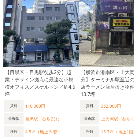
【目黒区・目黒駅徒歩2分】起
【横浜市港南区・上大岡
業・デザイン拠点に最適な小規
分】ターミナル駅至近の
模オフィス／スケルトン／約4.5
店ラーメン店居抜き物件
坪
13.7坪
110,000円
352,000円
賃料
賃料
目黒駅（徒歩2分）
上大岡駅（徒歩1
最寄駅
最寄駅
4.5坪（地上５階）
13.7坪（地上1階
坪数
坪数