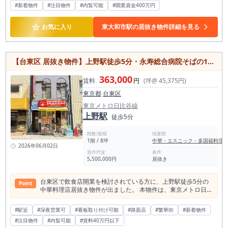
#新着物件
#注目物件
#内覧可能
#開業資金400万円
東大和市で飲食店開業を目指す方、西武拝島線沿線で居抜き物
件を探している方におすすめの1件です。 西武拝島線「東大和
市駅」は、2024年度の1日平均乗降客数が23,998人と、周辺住
☆
お気に入り
東大和市駅の居抜き物件詳細を見る
民の通勤・通学・買い物利用が見込める生活密着型の駅です。
駅前から周辺住宅地へと人の流れが続くエリアであり、都心部
の大型繁華街とは異なり、地域住民の日常利用を取り込みやす
い立地といえます。 ランチ、夕食、テイクアウト、家族利用、
【台東区 居抜き物件】上野駅徒歩5分・永寿総合病院そばの1階中華料理店居抜き店舗／約8坪
近隣住民のリピート利用など、地域密着型の飲食店運営と相性
の良いエリアです。 本物件の大きな魅力は、駅徒歩3分の1階
363,000
店舗でありながら、賃料が税込16.5万円に抑えられている点で
賃料
円
(坪@ 45,375円)
す。 面積は約16.32坪あり、客席・厨房・導線のバランスを取
東京都
台東区
りやすい店舗サイズです。 坪単価も抑えられており、固定費を
できるだけ抑えながら飲食店開業をしたい方にとって、検討し
東京メトロ日比谷線
やすい条件といえます。 都心部の高賃料エリアではなく、地域
上野駅
徒歩5分
密着で安定運営を目指したい方に向いています。 前業態はネパ
ール料理店で、現況は中華・エスニック・多国籍料理系の居抜
階数/面積
現業態
き物件です。 内装状態も良好で、既存造作を活用した出店計画
1階 / 8坪
中華・エスニック・多国籍料理
が立てやすい点が魅力です。 スケルトンから店舗を作り込む場
2026年06月02日
造作代金
条件
合と比較して、初期投資や開業準備期間を抑えやすい可能性が
5,500,000円
居抜き
あります。 ネパール料理、インド料理、カレー、アジアン料
理、エスニック料理、多国籍料理など、既存の店舗イメージを
活かした業態とは特に相性が良い物件です。 また、アジアン・
台東区で飲食店開業を検討されている方に、上野駅徒歩5分の
Point
エスニック系に限らず、定食、カフェダイニング、弁当・テイ
中華料理店居抜き物件が出ました。 本物件は、東京メトロ日比
クアウト併用、地域密着型の居酒屋、軽飲食業態なども検討し
谷線・銀座線「上野駅」徒歩5分。稲荷町駅も利用可能な、台
やすい店舗です。 約16坪という面積は、小さすぎず大きすぎ
東区上野エリアの飲食店向け居抜き物件です。 所在地は永寿総
#駅近
#深夜営業可
ない扱いやすいサイズで、個人開業、夫婦営業、小規模法人の
#看板取り付け可能
#路面店
#繁華街
#新着物件
合病院そばの1階店舗。上野駅周辺の人流に加え、病院関係
新規出店、既存店の2店舗目展開にも向いています。 大箱のよ
#注目物件
#内覧可能
#賃料40万円以下
者、来院者、周辺オフィスワーカー、近隣住民など、日常的な
うに人件費を大きく抱えず、少人数営業を前提とした運営計画