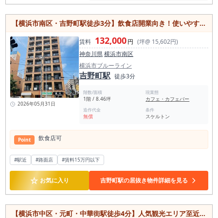
【横浜市南区・吉野町駅徒歩3分】飲食店開業向き！使いやすい8坪物件
132,000
賃料
円
(坪@ 15,602円)
神奈川県
横浜市南区
横浜市ブルーライン
吉野町駅
徒歩3分
階数/面積
現業態
1階 / 8.46坪
カフェ・カフェバー
2026年05月31日
造作代金
条件
無償
スケルトン
飲⾷店可
Point
#駅近
#路面店
#賃料15万円以下
☆
お気に入り
吉野町駅の居抜き物件詳細を見る
【横浜市中区・元町・中華街駅徒歩4分】人気観光エリア至近！飲食店向け22坪テナント